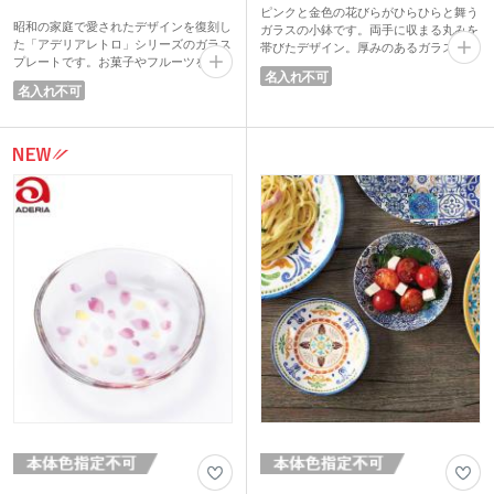
ピンクと金色の花びらがひらひらと舞う
昭和の家庭で愛されたデザインを復刻し
ガラスの小鉢です。両手に収まる丸みを
た「アデリアレトロ」シリーズのガラス
帯びたデザイン。厚みのあるガラスで、
プレートです。お菓子やフルーツを載せ
高級感がありながらも丈夫で扱いやすい
名入れ不可
るだけで、いつものティータイムを喫茶
のが特徴。副菜の盛り付けや薬味入れ、
名入れ不可
店のような特別な時間に変えてくれま
デザートカップなど、多用途に活躍する
す。
サイズです。日常の食卓を華やかに演出
デザインは、清楚でかわいらしい「野ば
するだけでなく、お祝いの席でも重宝し
な」、マーガレットが咲き乱れる「花ざ
ます。
かり」、など愛らしいデザインの5種類
日本の美を象徴する桜モチーフのアイテ
をご用意しました。
ムは、季節を問わず贈り物として喜ばれ
取り皿として使いやすいサイズ感で、厚
る逸品。結婚式や周年記念など大切な節
みのあるガラス特有の柔らかな質感を楽
目を彩るギフトとして自信を持っておす
しめるのが魅力。レトロな雰囲気たっぷ
すめします。
りの専用パッケージに入れてお届けしま
す。キャンペーンの景品や記念品におす
■TEBINERI HARUIRO(てびねり はるい
すめです。
ろ)
陶器のてびねりのような温かみある手づ
くりの魅力をガラスで表現した「てびね
り」シリーズ。グラスを製造する石塚硝
子がある愛知県岩倉市には、「日本さく
ら名所100選」に選ばれている五条川の
桜並木があります。これまで20年間にわ
たりつくり続けてきた「てびねり」に、
五条川の川面一面に舞う花びらを、ひと
ひらひとひら描き写したグラスウェアシ
リーズです。