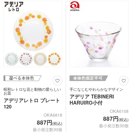
本体にはレーザー彫刻が可能。ロゴを入
本体にはレーザー彫刻が可能です。ショ
れるだけで高級感のあるオリジナルグッ
ップロゴを入れるだけで高級感のある仕
ズを製作できます。ファミリー向けイベ
上がりに。記念品やオリジナルグッズ制
ントや飲食関係のギフトとして喜ばれる
作にいかがでしょうか。
逸品です。
--------------------------
--------------------------
ご発注確定後に生産を開始します。納期
ご発注確定後に生産を開始します。納期
は最大限ご希望に沿えるよう調整します
は最大限ご希望に沿えるよう調整します
ので、スタッフへご相談ください。
ので、スタッフへご相談ください。
昭和レトロな花と動物の愛らしい
手になじむやわらかなデザイン
お皿
アデリア TEBINERI
アデリアレトロ プレート
HARUIRO小付
120
OKA6108
OKA6818
887円
(税込)
887円
(税込)
最小発注数30個
最小発注数30個