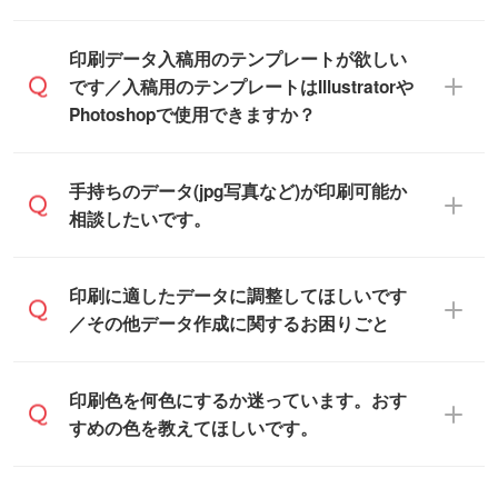
※沖縄・離島は追加日数がかかります。
なので、デザインソフトがなくても安心で
す。
IllustratorやPhotoshop、CLIP STUDIOなどの
印刷データ入稿用のテンプレートが欲しい
デザインソフトでこだわりのデザインを作
です／入稿用のテンプレートはIllustratorや
また、「
データ作成サービス
」もご利用い
成したい方は、
完全データ入稿
がおすすめ
Photoshopで使用できますか？
ただけます。ご希望の文言・書体・印刷色
です。
をお知らせいただければ、弊社にて無料で
「.ai」形式または「.psd」形式で保存し、
デザインデータを1点作成いたします。
一部商品は入稿用テンプレートのご用意が
手持ちのデータ(jpg写真など)が印刷可能か
お見積・ご注文フォームにアップロードし
あります。各商品ページの『印刷方法・テ
相談したいです。
てご入稿ください。
ンプレート』からダウンロードをお願いい
たします。
ご入稿後は経験豊富なスタッフがデータに
印刷に適したデータ・解像度かどうか、担
印刷に適したデータに調整してほしいです
入稿用のテンプレートはPDF形式ですが、
不備がないかチェックし、お客様と確認し
当スタッフが事前に確認いたします。
／その他データ作成に関するお困りごと
IllustratorやPhotoshopで開いてご利用いた
てから印刷に進みますので、ご安心くださ
データはお見積・ご注文・
お問い合わせフ
だけます。詳しい手順は「
入稿テンプレー
い。
ォーム
へ添付いただくか、担当スタッフ宛
トの使い方
」をご確認ください。
データ作成でお困りの際には、担当スタッ
印刷色を何色にするか迷っています。おす
にメールでお送りください。
フがサポートいたしますのでお気軽にご相
すめの色を教えてほしいです。
仕上がりに影響しそうな点もチェックいた
談ください。
しますので、データのご相談だけでもお気
お問い合わせフォーム
や、見積/注文フォー
軽にお問い合わせください。