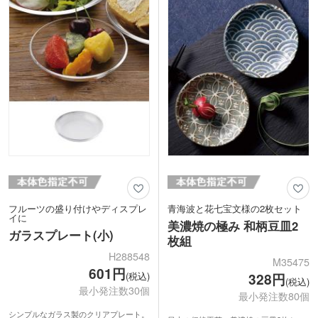
枚です。
トです。
フルーツの盛り付けやディスプレ
青海波と花七宝文様の2枚セット
イに
美濃焼の極み 和柄豆皿2
ガラスプレート(小)
枚組
H288548
M35475
601円
(税込)
328円
(税込)
最小発注数30個
最小発注数80個
シンプルなガラス製のクリアプレート。