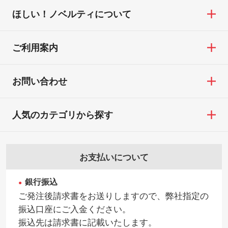
※印刷不良は原則として“再印刷”でご対応さ
ほしい！ノベルティについて
せていただいております。
・コーポレートカラーを使って印刷したい
TEL：0422-29-9911 営業時間10:00～
※詳しくは「
商品の良品基準について
」をご
／印刷色にこだわりがある
18:00(土日祝日除く)
覧ください。
DIC・PANTONEなどのカラーチップの指定
ご利用案内
お問い合わせフォームはこちら
や、現物支給による色指定も承っておりま
【返品・交換ができない場合】
す。→
詳しく見る
・お客様の元で商品を加工された場合、ま
お問い合わせ
たは商品が破損した場合
・背景がある画像からキャラクター部分だ
・商品到着後7日以上経過している場合
けを使いたいです
人気のカテゴリから探す
・お客様のご都合による返品・交換依頼(商
シンプルな背景のデータや、使いたいキャ
品・色・数量などの注文間違い等)
ラクター部分の輪郭がはっきりしているデ
ータは切り抜き処理が可能です。→
詳しく
お支払いについて
見る
銀行振込
・持っているデータの背景が足りない／塗
ご発注後請求書をお送りしますので、弊社指定の
り足しの作り方が分からない
振込口座にご入金ください。
印刷したいデータが印刷範囲よりも小さい
振込先は請求書に記載いたします。
場合、シンプルな色・柄の背景であれば拡