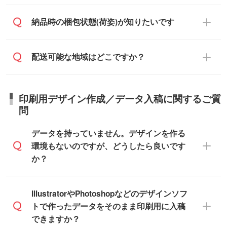
む)
相談ください。
らせください。
ご入金確認後、1～2営業日で出荷いたし
ご入金確認後に在庫を確保し、注文確定の
納品時の梱包状態(荷姿)が知りたいです
在庫状況や印刷スケジュールを確認のう
ます。
ご連絡を致します。ご入金いただくまで在
え、対応が可能かご案内いたします。
庫の確保はできかねますので予めご了承く
また、お急ぎで印刷をご希望の場合は、最
納期は商品や数量、印刷方法、ご納品場
商品によって異なります。各ページにある
配送可能な地域はどこですか？
ださい。
短5営業日で出荷可能な商品もご用意してお
所、在庫の有無によって異なります。正確
商品詳細の荷姿欄をご確認ください。
ります。>>
対象商品はこちら
な日程はスタッフまでお問い合わせくださ
【箱入り】 商品がひとつずつ箱に入って
※最短出荷日は商品によって異なります。各
い。
日本全国へお届けが可能です。なお、海外
います。(白箱、化粧箱、ブリスターパック
印刷用デザイン作成／データ入稿に関するご質
商品ページにてご確認ください
への直接納品は行っておりませんので予め
など)
問
また、商品ページ内の「出荷までのスケジ
ご了承ください。
【袋入り】 商品がひとつずつ袋に入って
ュール」に注文予定日をご入力いただく
います。(透明袋、デザイン袋など)
データを持っていません。デザインを作る
と、おおよその締切日や出荷目安をご確認
【個包装なし】 個包装がされていない状
環境もないのですが、どうしたら良いです
いただけます。
態で納品します。
か？
商品在庫や印刷ラインを確保するために
※化粧箱から白箱への入れ替えや、オリジナ
も、商品が決まりましたらお早めのご発注
ル箱の作成は原則承っておりません。
をお願いいたします。
無料の「
デザインシミュレーター
」を使え
IllustratorやPhotoshopなどのデザインソフ
ば、PCやスマホから簡単にデザインを作成
トで作ったデータをそのまま印刷用に入稿
※土日祝日を除く営業日換算です。
できます。スタンプやテンプレートも豊富
できますか？