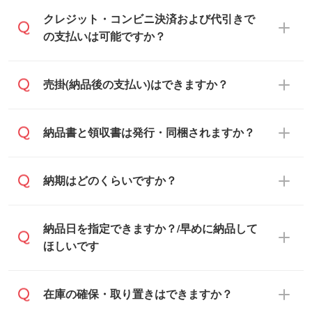
通常、翌営業日までにお送りしておりま
クレジット・コンビニ決済および代引きで
す。混雑状況によっては、お時間をいただ
の支払いは可能ですか？
くこともございます。予めご了承くださ
い。土日祝日にご依頼いただいた場合は、
銀行振込のみのご対応となります。
売掛(納品後の支払い)はできますか？
翌営業日以降のご連絡となります。
基本的には先入金をお願いしております
納品書と領収書は発行・同梱されますか？
が、自治体・行政機関・学校・病院・上場
企業様 などの場合は、月末締め翌月末払い
納品書・領収書は ご依頼をいただいた場合
納期はどのくらいですか？
に対応可能です。
のみ発行しております。商品への同梱はし
ておらず、通常はPDFデータをメール添付
また、卒業・卒園記念品で対策委員会や個
・印刷する場合(500個程度)
納品日を指定できますか？/早めに納品して
でお送りします。
人様からご注文いただく場合でも、お支払
ご入金、イメージ画像の校了から約2週間
ほしいです
原本の郵送をご希望の場合は、担当スタッ
い元が学校や幼稚園・保育園であれば、同
～2週間半でご納品いたします。
フまたは注文フォームの『ご注文に関する
様の条件でご対応できる場合がございま
備考欄』よりお知らせください。
す。
ご希望の納期がある場合は、お問い合わ
在庫の確保・取り置きはできますか？
・商品のみ注文する場合(サンプル購入を含
ご希望の際は担当スタッフまでお気軽にご
せ・お見積もり・ご注文時にその旨をお知