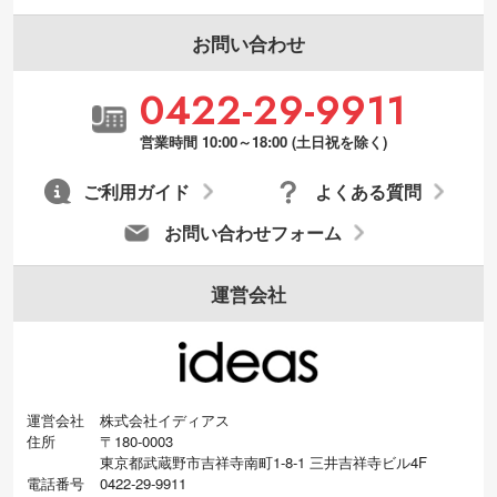
張が可能です。→
詳しく見る
お問い合わせ
・デザインにQRコードを入れたい／QRコ
0422-29-9911
ードを生成してほしい
URLをご指定いただければ、QRコードを生
営業時間 10:00～18:00 (土日祝を除く)
成いたします。配置のご相談にも応じてい
ます。→
詳しく見る
ご利用ガイド
よくある質問
お問い合わせフォーム
運営会社
運営会社
株式会社イディアス
住所
〒180-0003
東京都武蔵野市吉祥寺南町1-8-1 三井吉祥寺ビル4F
電話番号
0422-29-9911