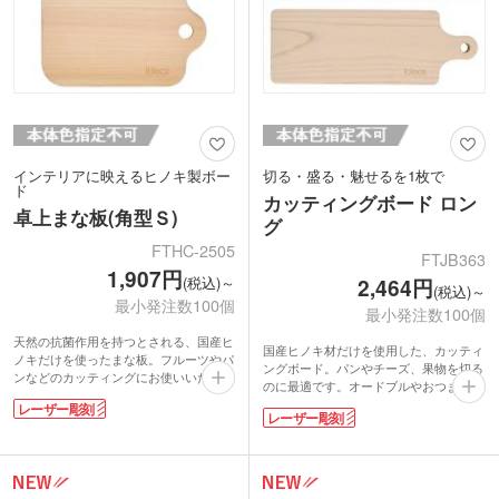
インテリアに映えるヒノキ製ボー
切る・盛る・魅せるを1枚で
ド
カッティングボード ロン
卓上まな板(角型Ｓ)
グ
FTHC-2505
FTJB363
1,907円
(税込)～
2,464円
(税込)～
最小発注数100個
最小発注数100個
天然の抗菌作用を持つとされる、国産ヒ
国産ヒノキ材だけを使用した、カッティ
ノキだけを使ったまな板。フルーツやパ
ングボード。パンやチーズ、果物を切る
ンなどのカッティングにお使いいただけ
のに最適です。オードブルやおつまみ等
ます。木製ならではのナチュラルかつ高
の盛り付け皿としても映えるロングフォ
レーザー彫刻
級感のある商品で、盛り付け皿としても
レーザー彫刻
ルム。吊り下げ穴付きで収納も便利。ヒ
映えます。収納便利な吊り下げ穴付き。
ノキには天然の抗菌作用があるので衛生
古くから重宝されてきたヒノキ製のまな
面も安心です。木製ならではのナチュラ
板は、包丁を傷めにくく切れ味が長持ち
ルな風合いで、ご自宅でカフェ気分を味
する特長を持ち合わせています。
わる逸品。