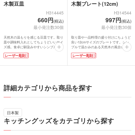
木製豆皿
木製プレート(12cm)
H314445
H314544
660円
997円
(税込)
(税込)
最小発注数30個
最小発注数30個
天然木の温もりを感じる豆皿です。取り
取り皿や一品料理の盛り付けにちょうど
皿や調味料入れとしてちょうどいいサイ
良い12cmサイズのプレートです。シン
ズ感。食卓に馴染みやすいシンプルなデ
プルで温かみのある天然木の風合いが、
ザインが魅力です。和洋問わず幅広いス
和洋問わずさまざまな料理にマッチしま
レーザー彫刻
レーザー彫刻
タイルにマッチし、普段使いからおもて
す。普段使いはもちろん、おもてなしに
なしまで活躍します。軽くて扱いやす
もぴったり。ナチュラルなデザインが料
く、ナチュラルな風合いが料理を引き立
理を引き立て、食卓をおしゃれに演出し
てる一品。小ぶりながら実用性が高く、
ます。軽くて扱いやすく、実用性も抜
食卓をおしゃれに演出できる便利な豆皿
群。どんなシーンにも馴染む、使い勝手
です。
の良い木製プレートです。
名入れはレーザ彫刻が可能。飲食店やバ
名入れはレーザ彫刻が可能。レストラン
詳細カテゴリから商品を探す
ーの周年記念におすすめです。
やカフェの周年記念におすすめです。
日本製
キッチングッズをカテゴリから探す