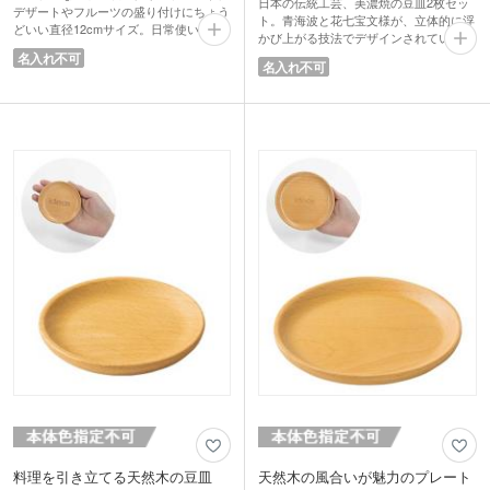
日本の伝統工芸、美濃焼の豆皿2枚セッ
デザートやフルーツの盛り付けにちょう
ト。青海波と花七宝文様が、立体的に浮
どいい直径12cmサイズ。日常使いから
かび上がる技法でデザインされていま
来客時まで幅広く活躍します。透明感の
す。醤油皿や薬味皿としてはもちろん、
名入れ不可
あるガラス素材が料理やスイーツの色合
名入れ不可
ジャムやバターの器として和洋食問わず
いを引き立て、和・洋・中を問わずさま
お使いいただけます。
ざまなシーンに自然となじみます。重ね
商品はそのままお渡しできる化粧箱入
て収納できるため省スペースで保管でき
り。2枚が重なって入っているのでコン
るのも嬉しいポイント。アクセサリーや
パクトで配布しやすい大きさです。
小物のディスプレイ用としてもおすすめ
です。
料理を引き立てる天然木の豆皿
天然木の風合いが魅力のプレート