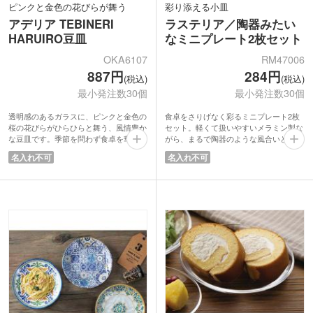
ピンクと金色の花びらが舞う
彩り添える小皿
アデリア TEBINERI
ラステリア／陶器みたい
HARUIRO豆皿
なミニプレート2枚セット
OKA6107
RM47006
887円
284円
(税込)
(税込)
最小発注数30個
最小発注数30個
透明感のあるガラスに、ピンクと金色の
食卓をさりげなく彩るミニプレート2枚
桜の花びらがひらひらと舞う、風情豊か
セット。軽くて扱いやすいメラミン製な
な豆皿です。季節を問わず食卓を華やか
がら、まるで陶器のような風合いと上質
に彩り、特別な日だけでなく、日常のひ
感を楽しめるデザインです。落ち着いた
名入れ不可
名入れ不可
と時を優雅に演出します。
色味とオシャレな柄が料理を引き立て、
手のひらサイズの使い勝手の良い大き
取り皿としてはもちろん、デザートや副
さ。お醤油皿や薬味入れとしてはもちろ
菜用にもぴったり。
ん、和菓子のお皿や、アクセサリーなど
割れにくく扱いやすいため、普段使いか
の小物置きとしても活用いただけます。
ら来客時まで幅広く活躍します。食卓に
ピンクの上品な化粧箱入り。ご結婚祝い
統一感を演出できる便利な2枚セットで
や内祝い、外国の方へのギフトなどにお
す。
すすめです。
■TEBINERI HARUIRO(てびねり はるい
ろ)
陶器のてびねりのような温かみある手づ
くりの魅力をガラスで表現した「てびね
り」シリーズ。グラスを製造する石塚硝