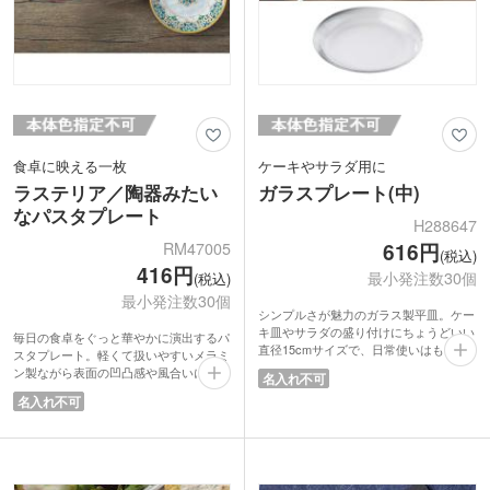
子がある愛知県岩倉市には、「日本さく
ら名所100選」に選ばれている五条川の
桜並木があります。これまで20年間にわ
たりつくり続けてきた「てびねり」に、
五条川の川面一面に舞う花びらを、ひと
ひらひとひら描き写したグラスウェアシ
リーズです。
食卓に映える一枚
ケーキやサラダ用に
ラステリア／陶器みたい
ガラスプレート(中)
なパスタプレート
H288647
RM47005
616円
(税込)
416円
最小発注数30個
(税込)
最小発注数30個
シンプルさが魅力のガラス製平皿。ケー
キ皿やサラダの盛り付けにちょうどいい
毎日の食卓をぐっと華やかに演出するパ
直径15cmサイズで、日常使いはもちろ
スタプレート。軽くて扱いやすいメラミ
ん来客時にも活躍します。透明感のある
ン製ながら表面の凹凸感や風合いにこだ
名入れ不可
クリアガラスが食材の色味を美しく引き
わり、まるで陶器のような上質な見た目
名入れ不可
立て、盛り付けをすっきりと見せてくれ
です。落ち着きのあるオシャレな柄が、
るのも特長。主張しすぎないデザインの
パスタはもちろんサラダやワンプレート
ため、テーブルコーディネートの雰囲気
料理にもぴったり。
を選ばず、和・洋・中さまざまな料理に
割れにくく扱いやすいため、ご家庭用か
自然になじみます。重ねて収納でき、省
らカフェ風の演出まで幅広く活躍する一
スペースで保管できる点も嬉しいポイン