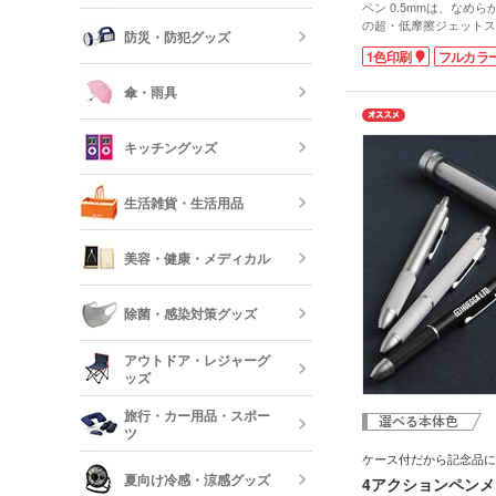
モバイルバッ
フレーム
ペン 0.5mmは、なめ
器
の超・低摩擦ジェットス
防災・防犯グッズ
載。黒・赤・青の3色を
短納期オリジ
記念品 印鑑
1色印刷
フルカラ
れる油性の多色ボールペ
USBグッズ
ムペン・朱肉
0.5mmは、適度な太さ
スマホモバイ
傘・雨具
ピッタリ。軸は樹脂製な
便利です。9種類の本体
防災セット・
ラーをお選びください。
記念品 傘・
キッチングッズ
軸に学校名や企業ロゴの
モバイル ス
す。オープンキャンパス
傘
布すれば、PR効果が高
反射板・リフ
生活雑貨・生活用品
ト感がアップするオリジ
短納期スマホ
てのお届けも可能です。
グッズ
箸・カトラリ
美容・健康・メディカル
フォトフレー
ーボード
食器
除菌・感染対策グッズ
美容・コスメ
ティッシュ・
アウトドア・レジャーグ
ッシュ
短納期キッチ
ッズ
名入れマスク
刷)
コスメポーチ
旅行・カー用品・スポー
収納グッズ
ツ
アウトドア 
ケース付だから記念品に
ハンド・除菌
夏向け冷感・涼感グッズ
マスク(既製品
4アクションペン