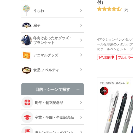
靴べら・バッ
付）
トラベルグッ
レジャーバッ
2
うちわ
保冷剤・冷却
う
扇子
オリジナルう
冬向けあったかグッズ・
4アクションペンメタル(
ブランケット
ールな印象のメタルボデ
既製品扇子（
のボールペンとシャープ
グ。1本で4本の機能を
アニマルグッズ
1色印刷
フルカラ
ルチペンです。ノックの
ラー名を自分に向けてノ
オリジナルブ
たい色がでてくる構造で
食品 ノベルティ
ペン本体とケースにそれ
でき、ペンはフルカラー
手袋・ネック
刷も可能です。企業の周
来場のプレゼント品など
目的・シーンで探す
あります。本体色も選べ
オリジナルお
文もお受けしております
周年・創立記念品
卒業・卒園・卒団記念品
キャンペーン・イベント