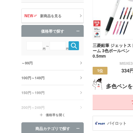
新商品を見る
価格帯で探す
三菱鉛筆 ジェットス
～
円
円
ーム 3色ボールペン
0.5mm
～99円
MISXE3
334
1位
100円～149円
多色ペンを
150円～199円
200円～249円
価格帯を開く
パイロット
商品カテゴリで探す