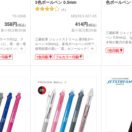
グハンガー他
3色ボールペン 0.5mm
色ボールペン 0
ズ
カー用品
スポ
グ
マルチツール・双眼鏡他
1
TS-0068
MISXE3-507-05
パック・氷の
ハンディファン・ハンディ
クー
扇風機
358円
414円
(税込)
(税込)
最小発注数30個
最小発注数30個
三菱鉛筆 ジェッ
ちわ
ノベルティうちわ
ペン 0.5mmは
ケース付)は、ク
三菱鉛筆 ジェットストリーム 新3色ボー
き味が魅力の多色
ィに、黒・赤・青
ルペン 0.5mmは、多色ボールペンの中で
わず使いやすい、
名入れ扇子）
ペンがドッキン
使用頻度の高い「黒」がノールックで出せ
1色印刷
ジェットストリー
備えた、便利なマ
る親切設計。後端ノックでサッと繰り出せ
す。極細の0.5
ー印刷
1色印刷
フルカラー印刷
部分の使いたいカ
ます。
いにピッタリなボ
ックすれば、使い
さらに黒インク70%増量の「長持ちリフィ
ランケット
ノベルティブランケット
カイ
たりかすれやすい
す。
ル」も搭載。チューブを薄くしてリフィル
すが、ジェットス
ぞれ名入れ印刷が
の樹脂量を30%減らし、インク量を増やし
っきりと濃い描線
インクジェット印
ています。多色ボールペンでありがちな黒
軸に1色で名入れ
ウォーマー他
年記念品や展示会
インクだけすぐ無くなる悩みを解消する優
校名を印刷すれば
、販促用に人気が
れもの。
なオリジナル化粧
食料品・調味料（グルメギ
、小ロットでの注
側面に1色かフルカラーで名入れできま
菓子
や卒業記念品とし
フト・既製品）
。
す。普段使いできる人気のジェットストリ
めです。
ームボールペンは宣伝効果抜群!説明会な
どのイベント用ノベルティにおすすめで
す。
動画提供 : 三菱鉛筆公式チャンネル