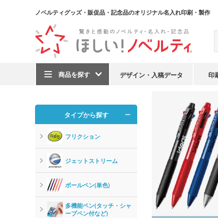
ノベルティグッズ・販促品・記念品のオリジナル名入れ印刷・製作
商品を探す
デザイン・入稿データ
印
TOP
ペン・筆記用具
タイプから探す
フリクション
ジェットストリーム
ボールペン(単色)
多機能ペン(タッチ・シャ
ープペン付など)