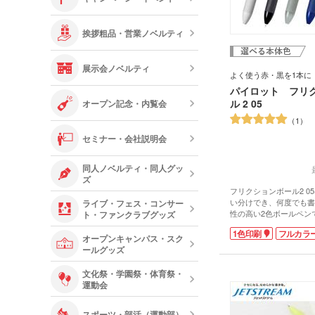
挨拶粗品・営業ノベルティ
展示会ノベルティ
よく使う赤・黒を1本に
パイロット フリ
ル 2 05
オープン記念・内覧会
1
セミナー・会社説明会
同人ノベルティ・同人グッ
ズ
フリクションボール2 0
い分けでき、何度でも書
ライブ・フェス・コンサー
性の高い2色ボールペン
ト・ファンクラブグッズ
えるフリクションシリー
1色印刷
フルカラ
人気が高いペンで、学校
オープンキャンパス・スク
れ印刷してオリジナルペ
ールグッズ
す。もらって喜ばれるこ
す。名入れ専用の白軸も
文化祭・学園祭・体育祭・
す。
運動会
安心の日本ブランド。海
り、外国人のお土産や販
スポーツ・部活（運動部）
に立てます。