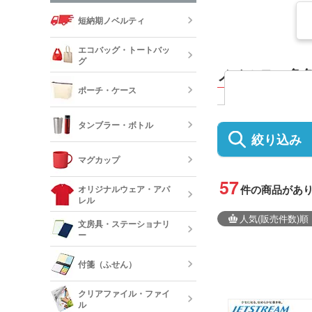
短納期ノベルティ
エコバッグ・トートバッ
グ
ノベルティ多
ポーチ・ケース
エコバッグ・
ッグ
タンブラー・ボトル
絞り込み
キャンバスポ
巾着・リュッ
マグカップ
ック
ステンレスタ
57
ルミタンブラ
デニムポーチ
件の商品があ
オリジナルウェア・アパ
ランチトート
レル
陶器マグカッ
人気
(販売件数)
順
カップ
保冷・保温タ
文房具・ステーショナリ
コスメポーチ
ジュートバッ
ー
オリジナルTシ
リネンバッグ
長袖)
ステンレスマ
クリアボトル
付箋（ふせん）
クボトル
スクエアトー
メモ帳
オリジナルロ
クリアファイル・ファイ
ャツ
ル
水筒・魔法瓶