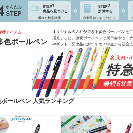
1
2
STEP
STEP
商品を見つける
計算する
優れた検索機能
自動見積ですぐ分かる
オリジナル名入れができる多色ボールペンをご
定番アイテム
揃えました。激安ボールペンは展示会やセミ
多色ボールペン
やギフト・記念品におすすめ！学生から社会
ボールペン 人気ランキング