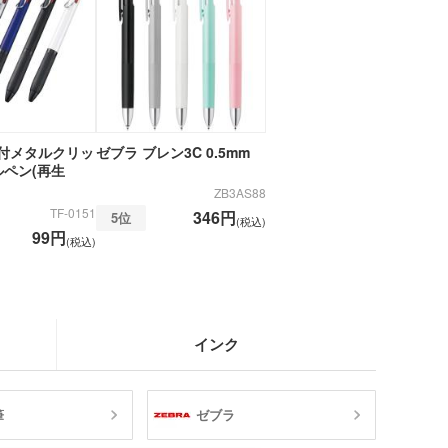
付メタルクリッ
ゼブラ ブレン3C 0.5mm
ルペン(再生
ZB3AS88
TF-0151
346円
5位
(税込)
99円
(税込)
インク
筆
ゼブラ