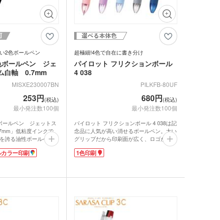
動画提供 : zebrapres YouTubeチャンネル
い2色ボールペン
超極細!4色で自在に書き分け
色ボールペン ジェ
パイロット フリクションボール
白軸 0.7mm
4 038
MISXE230007BN
PILKFB-80UF
253円
680円
(税込)
(税込)
最小発注数100個
最小発注数100個
ボールペン ジェットス
パイロット フリクションボール 4 038は記
.7mm」低粘度インクで、
念品に人気が高い消せるボールペン。太い
を誇る油性ボールペン。
グリップだから印刷面が広く、ロゴが映え
スプリングチップを内蔵
ます。学校名・企業名を印刷すればオリジ
ルカラー印刷
1色印刷
を押さえることでペン先
ナルペンの完成!本体色はグラデーション
防いでいます。宣伝や
カラーが美しい4色と、男女問わず使いや
える白軸なので、ノベル
すいブルーブラックをご用意。
いただけます。
0.38mmボール経の極細ペンは細かく書き
込みたい資料や手帳にぴったり。4色(黒・
赤・青・緑)のインクが使い分けでき、何
度でも書き消しできます。独自に開発した
リフトクリップは、厚いものをしっかり挟
むことができ、10万回挟んでも壊れませ