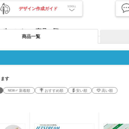
デザイン作成ガイド
色ボールペン 商品一覧
商品一覧
折りたたみバ
コットントートバッグ(～
キャ
7oz)
(8oz
ーチ
ポリエステルポーチ
クリ
ク・ナップサ
保冷
不織布トートバッグ
グ
ンブラー・ア
台紙タンブラー（カスタム
プラ
ー
デザインタンブラー）
本革・レザー調ポーチ
フラ
ります
バッグ
サコッシュ
マル
プ・磁器マグ
プラ
ガラスマグカップ
ステンレスボトル・マグボ
アル
新着順
おすすめ順
安い順
高い順
バン
ンブラー
スマホショルダー・スマホ
トル
ボト
短納
グ・コットン
ポーチ
デニムバッグ
おし
ャツ(半袖・
オリジナルポロシャツ(半
オリ
袖・長袖)
ドラ
グカップ
湯のみ
・プラスチッ
スープジャー・フードポッ
ミニ
ト
ル
オーガニックコットンバッ
ト
ポリ
ノート・手帳
マグ
ンT・長袖Tシ
グ
オリジナルキッズウェア
オリ
オリジナルグラス・ビアグ
ボト