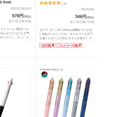
.5mm
ーツ
1
MISXE380005
ZB3AS88
678円
346円
(税込)
ルタオル
(税込)
最小発注数30個
最小発注数100個
トストリーム 3色ボール
ゼブラ ブレン3C 0.5mmは振動(ブレ)がな
、なめらかでクセになる書
い3色ボールペンです。ボールペンで文字
ボールペン。オンオフ問
を書くときペンの芯がカタカタ音がしたこ
黒・赤・青の超・低摩擦
とはありませんか?紙とペン先の接触やペ
1色印刷
フルカラー印刷
ムインクを搭載していま
ン内部の「振動(ブレ)」がペンを持つ指に
mmは、適度な太さで普段使
伝わり、気づかないうちにストレスを与え
ール径です。ダマになっ
ていると言われています。ゼブラ ブレン
ロ・湯たんぽ
印象のある油性インクで
3C 0.5mmは筆記振動(ブレ)を制御したゼ
トリームは軽い筆記でく
ブラ独自の「ブレンシステム」でストレス
が書けます。
フリーな書き心地です。
できるので、企業名や学
スタイリッシュでシームレスなデザインは
販促効果抜群!おしゃれ
「世界が尊敬する日本人100人」に選ばれ
箱に入れて、周年記念品
たデザイナー佐藤オオキ氏率いるnendoと
てお渡しするのにおすす
協業したデザイン。
インクはエマルジョンインクを採用。乾き
やすくかすれにくいのが特徴で、油性イン
クと水性インクを「7:3」で配合した"いい
ところどり"なインクです。1色印刷とフル
カラー印刷(白軸のみ)可能。会社名や学校
名を入れてオリジナルの3色ボールペンが
作れます。