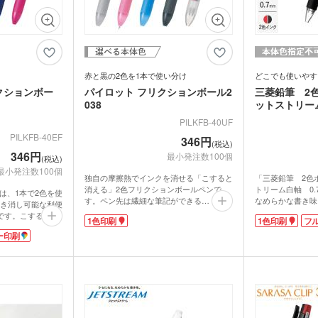
赤と黒の2色を1本で使い分け
どこでも使いやす
クションボー
パイロット フリクションボール2
三菱鉛筆 2
038
ットストリーム
PILKFB-40UF
PILKFB-40EF
346円
(税込)
346円
最小発注数100個
(税込)
最小発注数100個
独自の摩擦熱でインクを消せる「こすると
「三菱鉛筆 2色
消える」2色フリクションボールペンで
トリーム白軸 0
5は、1本で2色を使
す。ペン先は繊細な筆記ができる
なめらかな書き味
き消し可能な利便
0.38mm。1本で赤と黒の2色を使い分けら
ボールペン内部に
です。こすると消
1色印刷
1色印刷
フ
れるのでノートや書類の整理に最適。リフ
しペン先のボール
ズは記念品に大変
トクリップは厚いものをしっかり挟め、持
からの漏れ出しを
ー印刷
名・企業名を名入
ち運びも便利です。
PR広告などが映
ンを制作できま
安心の日本ブランド、パイロット製だか
ティなどにご活用
と間違いなしで
ら、品質も信頼性も抜群です！学校やオフ
ご用意していま
ィスでの使用はもちろん、ノベルティとし
ても喜ばれる実用的な商品です。
外でも定評があ
促品としてもお役
動画提供 : パイロット公式 YouTubeチャン