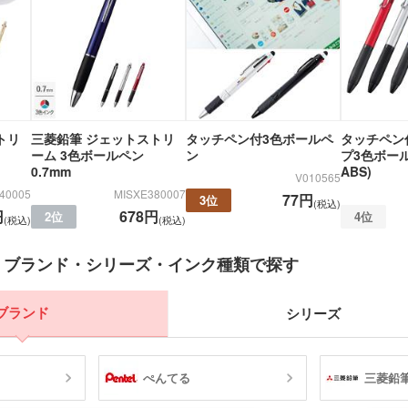
トリ
三菱鉛筆 ジェットストリ
タッチペン付3色ボールペ
タッチペン
ーム 3色ボールペン
ン
プ3色ボー
0.7mm
ABS)
V010565
40005
MISXE380007
77円
3位
(税込)
円
678円
2位
4位
(税込)
(税込)
 ブランド・シリーズ・インク種類で探す
ブランド
シリーズ
ぺんてる
三菱鉛