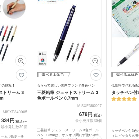
ラス
トル
箋
ノベルティ付箋
短納
短納期エコバッグ・トート
バインダー・クリップボー
ルバッグ
フォ
バッグ・巾着
ド
名入れクリアファイル（箔
ドキ
ラー・ボトル
リアファイル
押し・シルク）
の他
ペンケース・筆箱
ペン
ジェットストリーム
ボール
ファイル
・カードホル
ブッ
ケース・マルチケース
ルダー・革製
メタルキーホルダー・金属
木製
れ
おり
タッチ・シャー
製キーホルダー
キー
多色ペン
シャ
印鑑・印鑑ケース・スタン
電卓
ー
ー
壁掛けカレンダー
万年
ルダー・リフ
プ
ッチ
ホルダー
サインペン・筆ペン
マー
ブラー
記念品 マグカップ
記念
ステーショナ
ィの鉄板！
もらって嬉しい国内ブランド多色ペン
低価格で作れる配
鉛筆・鉛筆
ペンセット・文具セット
消し
ストリーム 3
三菱鉛筆 ジェットストリーム 3
タッチペン付
オリ
ェイスタオル
オリジナルハンカチタオル
m
色ボールペン 0.7mm
オル
ス
記念品 バッグ
記念
MISXE380007
ペン
MISXE340005
678円
(税込)
ンドタオル
オリジナルマフラータオル
オリ
ーショナリ
記念品 ボールペン・筆記
記念
334円
最小発注数30個
(税込)～
具
最小発注数30個
電波時計
三菱鉛筆 ジェットストリーム 3色ボール
タッチペン付3色
スタオル
名入れタオル・粗品タオル
ノベ
ペン 0.7mmは、オンオフ問わず使いやす
立て・フォト
記念品 モバイルバッテリ
ィにピッタリの安
ーム 3色ボール
記念