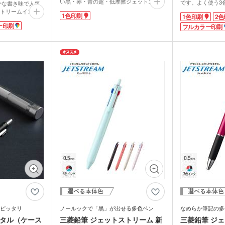
テリー・充電
い黒・赤・青の超・低摩擦ジェットストリ
です。よく使う3
ー・充電器
らかな書き味で人気
タッチペン
タブ
ームインク搭載。0.7mmのボール径なの
ペンがドッキング
トリームインク搭
1色印刷
1色印刷
2色
で、書類などに文字をしっかり書くのに最
あれば筆箱いらず
1本で使い分けら
ナルタオル
ケース・ネー
適です。なめらかな書き味で油性インクの
ー印刷
ンクはドイツ製で
フルカラー印刷
ンです。極細の
記念品 キーホルダー
記念
マウスパッド
PC
スマ
イメージが覆されます。その評判は国内に
なので書き味なめ
で普段使いの筆記に
ルスタンド
イヤホン・スピーカー
ロフ
とどまらず海外でも大人気!誰もがもらっ
かな書き心地です
ので軽量で携帯に
て嬉しいノベルティです。
1色2色フルカラ
ライト・LEDライト・懐中
色からお好きなカ
非常持出袋
ラジ
軸に1色で企業名や学校名を印刷できま
算やイメージに合
電灯
日傘
す。普段使いしやすい多色ボールペンは、
お選びいただけま
名入れができま
マホケース
スマホリング
スマ
名入れすれば宣伝効果抜群!周年記念品や
で、予算内でフル
や企業展示会で配
傘カバー・雨具
卒業記念品にピッタリな、オリジナル化粧
ポストインでDM
まりますよ。ギフ
レクター
防犯ブザー・ホイッスル
アル
箱入れもできます。
ます。展示会での
ナル化粧箱に入れ
・タブレット
入会特典などにお
ラン
ー・スプーン
オリジナル コースター
箱・
動画提供 : SELEC
ム・ピクチャ
ライト・ランタン
ウェ
キッチン 消耗品
キッ
健康グッズ
ミラ
ボックスティ
掃除・洗濯グッズ
バス
ングッズ
(オリジナル印
マスク(既製品)
マス
名入
マスクケース
刷)
ドライバー・工具
消臭
レジャーシート・折りたた
食器・調理器具
ラン
ピッタリ
ノールックで「黒」が出せる多色ペン
なめらか筆記の多
みチェア
関連グッズ
メディカル・エチケットグ
)
日傘(
メタル（ケース
三菱鉛筆 ジェットストリーム 新
三菱鉛筆 ジェ
ッズ