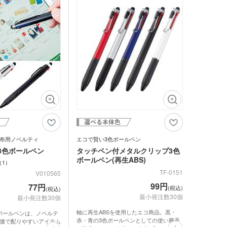
ホルダー
期付箋（ふせん）
トフレーム
ュメントファイル・そ
ファイル
立て・トレイ
ペン(単色)
クカバー・ルーペ・し
キーホルダー・ウッド
ホルダー
ープペン
・レターカッター・ホ
カレンダー
キス他
カー・蛍光ペン
品 ボトル・水筒
布用ノベルティ
エコで賢い3色ボールペン
ゴム・修正テープ
3色ボールペン
タッチペン付メタルクリップ3色
ジナルミニハンカチタ
ボールペン(再生ABS)
1
品 時計
TF-0151
V010565
99円
77円
(税込)
ジナルスポーツタオル
(税込)
品 タオル
最小発注数30個
最小発注数30個
軸に再生ABSを使用したエコ商品。黒・
ボールペンは、ノベルテ
ルティタオル
赤・青の3色ボールペンとしての使い勝手
価で配りやすいアイテム
品 USBグッズ