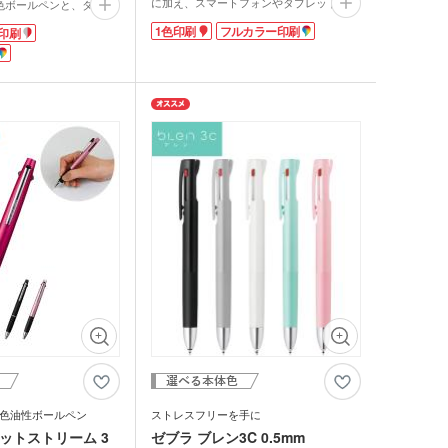
に加え、スマートフォンやタブレット操作
色ボールペンと、タッチ
レットケース
が便利になるシリコーンゴム製のタッチペ
。ポケットや手帳に1本
1色印刷
フルカラー印刷
印刷
ン付き。スタイリッシュなメタル素材のバ
で便利!ボールペンのイ
ネ式クリップを採用し、ビジネスシーンに
、ペン先は0.7mmと太め
品 防災グッズ
クリーナー
ホクリーナー・マイク
も馴染む1本です。低価格ながらもマルチ
らか。タッチペンは柔ら
ァイバークロス
に使えるボールペンは、展示会やオープン
。
キャンパスのノベルティとして最適。軸に
ーと多彩な印刷からご予
オ
は1色印刷またはフルカラー印刷が可能
わせてお好みの名入れを
で、ロゴをしっかりアピールできます。
す。商品価格が安価なの
ホ関連アクセサリー
カラー印刷も可能かも?
と一緒に郵送配布もでき
ミブランケット他
配布用や、学習塾などの
すすめです。
チボックス・お弁当
フードポット
TIONS
ットティッシュ
チン雑貨
ー
グッズ
クケース
れマスク(オリジナル印
・芳香剤・アロマ
タン
色油性ボールペン
ストレスフリーを手に
UV対策)
ットストリーム 3
ゼブラ ブレン3C 0.5mm