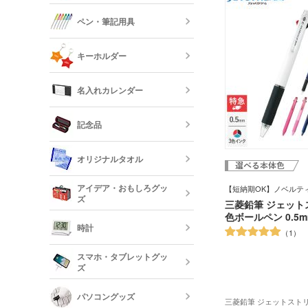
オリジナル付
ロープハンド
クリップ
ペン・筆記用具
短納期タンブ
オリジナルク
キーホルダー
クリーナー
フリクション
短納期クリア
名入れカレンダー
カードケース
レザーキーホ
ダー・名刺入
多機能ペン(
キーホルダー
記念品
プペン付など)
定規・メジャ
卓上カレンダ
反射板キーホ
オリジナルタオル
レクターキー
万年筆
記念品 タン
短納期文房具・
アイデア・おもしろグッ
【短納期OK】ノベルテ
リー
ズ
クレヨン・色
三菱鉛筆 ジェット
オリジナルフ
色ボールペン 0.5m
記念品 グラ
時計
1
短納期ボール
オリジナルハ
スマホ・タブレットグッ
記念品 ステ
ズ
ー・文房具
時計
パソコングッズ
オリジナルバ
記念品 写真
三菱鉛筆 ジェットストリ