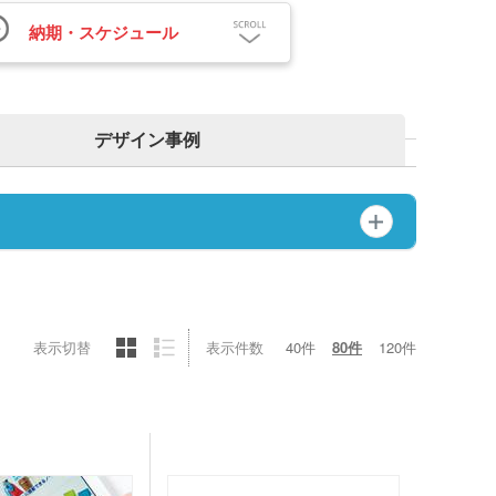
納期・スケジュール
デザイン事例
ンバストートバッグ
～)
ア・ビニールポーチ
バッグ・レジかごバッ
スチックタンブラー
ットポーチ
シェバッグ
スチックマグカップ・
ミボトル・マウンテン
表示切替
表示件数
40件
80件
120件
ブーマグカップ
ル（カラビナ付）
期ポーチ
ゃれトートバッグ
ジナルドライTシャツ・
イウェア(半袖・長袖)
ボトル・ポケットボト
エステルトートバッグ
ネット
ジナルユニフォーム
ルホルダー・ペットボ