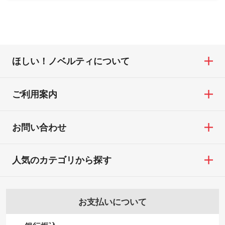
合は、スタッフから別の色をご案内するこ
たい
ご連絡いたします。
合
ともございます。
網点という技法で濃淡を表現することがで
お急ぎの場合はお電話でのご質問も受け付
・ご注文と異なる商品が届いた場合
きます。濃淡の差が分かるデータに調整い
けております。下記電話番号までお問い合
・印刷不良があった場合
たします。→
詳しく見る
わせください。
※印刷不良は原則として“再印刷”でご対応さ
ほしい！ノベルティについて
せていただいております。
・コーポレートカラーを使って印刷したい
TEL：0422-29-9911 営業時間10:00～
※詳しくは「
商品の良品基準について
」をご
／印刷色にこだわりがある
18:00(土日祝日除く)
覧ください。
DIC・PANTONEなどのカラーチップの指定
ご利用案内
お問い合わせフォームはこちら
や、現物支給による色指定も承っておりま
【返品・交換ができない場合】
す。→
詳しく見る
・お客様の元で商品を加工された場合、ま
お問い合わせ
たは商品が破損した場合
・背景がある画像からキャラクター部分だ
・商品到着後7日以上経過している場合
けを使いたいです
人気のカテゴリから探す
・お客様のご都合による返品・交換依頼(商
シンプルな背景のデータや、使いたいキャ
品・色・数量などの注文間違い等)
ラクター部分の輪郭がはっきりしているデ
ータは切り抜き処理が可能です。→
詳しく
お支払いについて
見る