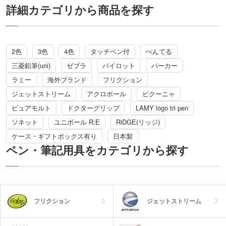
味を実現しました。しっかり握れるタイ
詳細カテゴリから商品を探す
ヤパターンのラバーグリップ使用でさら
に抜群の持ちやすさも実感できます。
名入れ専用の白軸タイプで、フルカラー
の印刷も対応しています。
2色
3色
4色
タッチペン付
ぺんてる
三菱鉛筆(uni)
ゼブラ
パイロット
パーカー
ラミー
海外ブランド
フリクション
ジェットストリーム
アクロボール
ビクーニャ
ピュアモルト
ドクターグリップ
LAMY logo tri pen
ソネット
ユニボール R:E
RiDGE(リッジ)
ケース・ギフトボックス有り
日本製
ペン・筆記用具をカテゴリから探す
フリクション
ジェットストリーム