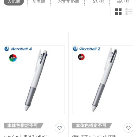
人気
順
新着順
おすすめ順
安い順
高い順
なめらかに書ける4色ペン
低粘度アクロインキ搭載