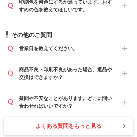
データ作成でお困りの際には、担当スタッ
印刷色を何色にするか迷っています。おす
にメールでお送りください。
フがサポートいたしますのでお気軽にご相
すめの色を教えてほしいです。
仕上がりに影響しそうな点もチェックいた
談ください。
しますので、データのご相談だけでもお気
お問い合わせフォーム
や、見積/注文フォー
軽にお問い合わせください。
お見積・ご注文・
お問い合わせフォーム
か
ムから添付してお送りください。
その他のご質問
らご相談いただきますと、担当スタッフが
なお、印刷用データの作り方に関する詳細
お客様のご希望や商品の本体色を確認し、
・解像度の低いデータをトレース/調整して
営業日を教えてください。
は、「
完全データ入稿
」をご参照くださ
印刷色をご提案させていただきます。
ほしい
い。
本体色がブラック、ネイビーなど濃色の場
解像度の低い画像や、手書きのイラスト、
合は白色か淡い色の印刷色をおすすめして
営業日は平日の10:00～18:00で、土日祝日
商品不良・印刷不良があった場合、返品や
写真などを、印刷に適したベクターデータ
おります。
はお休みとなります。注文・見積・お問い
交換はできますか？
に変換します。→
詳しく見る
本体色がナチュラルなど淡色の場合、印刷
合わせは、土日祝日でもお送りいただけれ
をくっきりと目立たせたいときは濃い印刷
ば、出社後速やかに対応いたします。
・フルカラーデータを1色に変換してほしい
お手数をお掛けいたしますが、至急担当ス
疑問や不安なことがあります。どこに問い
色が、柔らかい雰囲気にしたいときは淡い
シルク印刷、レーザー彫刻など印刷方法に
タッフまでご連絡ください。商品の状況を
合わせればいいですか？
印刷色が映えます。
あわせて、フルカラーのデータを1色になお
確認し、改めてご案内いたします。
します。→
詳しく見る
また、お選びいただいた印刷色が本体色に
よくある質問をもっと見る
お問い合わせフォームをご利用ください。1
【返品・交換の対象】
合わない場合や仕上がりに影響しそうな場
・1色印刷でグラデーションや濃淡を表現し
営業日以内に担当スタッフよりメールにて
・お届け時に商品が損傷・故障している場