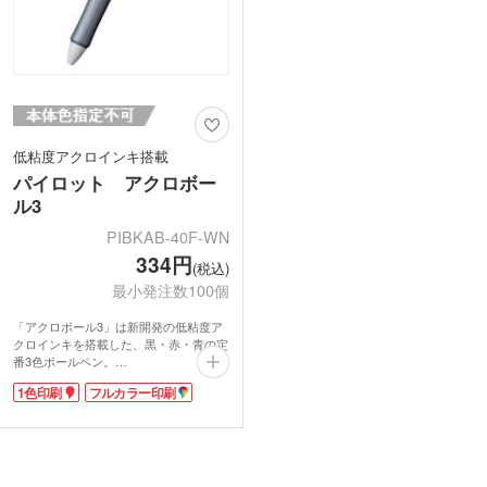
低粘度アクロインキ搭載
パイロット アクロボー
ル3
PIBKAB-40F-WN
334円
(税込)
最小発注数100個
「アクロボール3」は新開発の低粘度ア
クロインキを搭載した、黒・赤・青の定
番3色ボールペン。
油性インキの常識を超えた驚きの書き心
1色印刷
フルカラー印刷
地。するするとなめらかに、濃くはっき
りと美しい文字を書くことができます。
従来の油性インキに比べてインキ粘度を
約1/5に抑え、潤滑剤を配合することに
よりボールの回転率をUP。書き出しか
ら濃く、きもちいいほどなめらかな書き