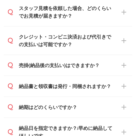
可能です。見積・注文フォームにて『ゲス
スタッフ見積を依頼した場合、どのくらい
トのまま進む』ボタンからお進みのうえ、
でお見積が届きますか？
ご依頼ください。
通常、翌営業日までにお送りしておりま
クレジット・コンビニ決済および代引きで
す。混雑状況によっては、お時間をいただ
の支払いは可能ですか？
くこともございます。予めご了承くださ
い。土日祝日にご依頼いただいた場合は、
銀行振込のみのご対応となります。
売掛(納品後の支払い)はできますか？
翌営業日以降のご連絡となります。
基本的には先入金をお願いしております
納品書と領収書は発行・同梱されますか？
が、自治体・行政機関・学校・病院・上場
企業様 などの場合は、月末締め翌月末払い
納品書・領収書は ご依頼をいただいた場合
納期はどのくらいですか？
に対応可能です。
のみ発行しております。商品への同梱はし
ておらず、通常はPDFデータをメール添付
また、卒業・卒園記念品で対策委員会や個
・印刷する場合(500個程度)
納品日を指定できますか？/早めに納品して
でお送りします。
人様からご注文いただく場合でも、お支払
ご入金、イメージ画像の校了から約2週間
ほしいです