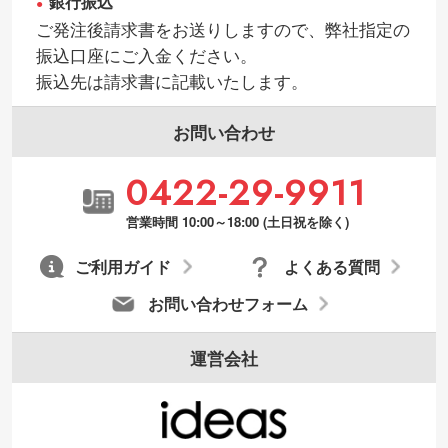
銀行振込
・持っているデータの背景が足りない／塗
ご発注後請求書をお送りしますので、弊社指定の
り足しの作り方が分からない
振込口座にご入金ください。
印刷したいデータが印刷範囲よりも小さい
振込先は請求書に記載いたします。
場合、シンプルな色・柄の背景であれば拡
張が可能です。→
詳しく見る
お問い合わせ
・デザインにQRコードを入れたい／QRコ
0422-29-9911
ードを生成してほしい
URLをご指定いただければ、QRコードを生
営業時間 10:00～18:00 (土日祝を除く)
成いたします。配置のご相談にも応じてい
ます。→
詳しく見る
ご利用ガイド
よくある質問
お問い合わせフォーム
運営会社