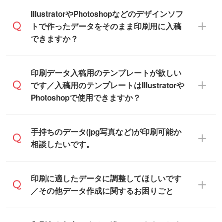
ル箱の作成は原則承っておりません。
をお願いいたします。
無料の「
デザインシミュレーター
」を使え
IllustratorやPhotoshopなどのデザインソフ
ば、PCやスマホから簡単にデザインを作成
トで作ったデータをそのまま印刷用に入稿
※土日祝日を除く営業日換算です。
できます。スタンプやテンプレートも豊富
できますか？
※沖縄・離島は追加日数がかかります。
なので、デザインソフトがなくても安心で
す。
IllustratorやPhotoshop、CLIP STUDIOなどの
印刷データ入稿用のテンプレートが欲しい
デザインソフトでこだわりのデザインを作
です／入稿用のテンプレートはIllustratorや
また、「
データ作成サービス
」もご利用い
成したい方は、
完全データ入稿
がおすすめ
Photoshopで使用できますか？
ただけます。ご希望の文言・書体・印刷色
です。
をお知らせいただければ、弊社にて無料で
「.ai」形式または「.psd」形式で保存し、
デザインデータを1点作成いたします。
一部商品は入稿用テンプレートのご用意が
手持ちのデータ(jpg写真など)が印刷可能か
お見積・ご注文フォームにアップロードし
あります。各商品ページの『印刷方法・テ
相談したいです。
てご入稿ください。
ンプレート』からダウンロードをお願いい
たします。
ご入稿後は経験豊富なスタッフがデータに
印刷に適したデータ・解像度かどうか、担
印刷に適したデータに調整してほしいです
入稿用のテンプレートはPDF形式ですが、
不備がないかチェックし、お客様と確認し
当スタッフが事前に確認いたします。
／その他データ作成に関するお困りごと
IllustratorやPhotoshopで開いてご利用いた
てから印刷に進みますので、ご安心くださ
データはお見積・ご注文・
お問い合わせフ
だけます。詳しい手順は「
入稿テンプレー
い。
ォーム
へ添付いただくか、担当スタッフ宛
トの使い方
」をご確認ください。