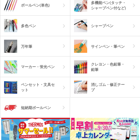
多機能ペン(タッチ・
ボールペン(単色)
シャープペン付など)
多色ペン
シャープペン
万年筆
サインペン・筆ペン
クレヨン・色鉛筆・
マーカー・蛍光ペン
鉛筆
消しゴム・修正テー
ペンセット・文具セ
プ
ット
短納期ボールペン