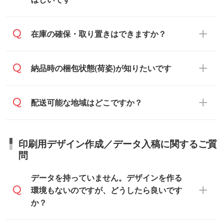
原本の郵送をご希望の場合は、担当スタッ
い元が学校や幼稚園・保育園であれば、同
～2週間半でご納品いたします。
フまたは注文フォームの『ご注文に関する
様の条件でご対応できる場合がございま
備考欄』よりお知らせください。
す。
ご希望の納期がある場合は、お問い合わ
在庫の確保・取り置きはできますか？
・商品のみ注文する場合(サンプル購入を含
ご希望の際は担当スタッフまでお気軽にご
せ・お見積もり・ご注文時にその旨をお知
む)
相談ください。
らせください。
ご入金確認後、1～2営業日で出荷いたし
ご入金確認後に在庫を確保し、注文確定の
納品時の梱包状態(荷姿)が知りたいです
在庫状況や印刷スケジュールを確認のう
ます。
ご連絡を致します。ご入金いただくまで在
え、対応が可能かご案内いたします。
庫の確保はできかねますので予めご了承く
また、お急ぎで印刷をご希望の場合は、最
納期は商品や数量、印刷方法、ご納品場
商品によって異なります。各ページにある
配送可能な地域はどこですか？
ださい。
短5営業日で出荷可能な商品もご用意してお
所、在庫の有無によって異なります。正確
商品詳細の荷姿欄をご確認ください。
ります。>>
対象商品はこちら
な日程はスタッフまでお問い合わせくださ
【箱入り】 商品がひとつずつ箱に入って
※最短出荷日は商品によって異なります。各
い。
日本全国へお届けが可能です。なお、海外
います。(白箱、化粧箱、ブリスターパック
印刷用デザイン作成／データ入稿に関するご質
商品ページにてご確認ください
への直接納品は行っておりませんので予め
など)
問
また、商品ページ内の「出荷までのスケジ
ご了承ください。
【袋入り】 商品がひとつずつ袋に入って
ュール」に注文予定日をご入力いただく
います。(透明袋、デザイン袋など)
データを持っていません。デザインを作る
と、おおよその締切日や出荷目安をご確認
【個包装なし】 個包装がされていない状
環境もないのですが、どうしたら良いです
いただけます。
態で納品します。
か？
商品在庫や印刷ラインを確保するために
※化粧箱から白箱への入れ替えや、オリジナ
も、商品が決まりましたらお早めのご発注