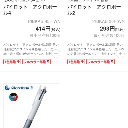
パイロット アクロボー
パイロット アクロボー
ル4
ル2
PIBKAB-45F-WN
PIBKAB-30F-WN
414円
293円
(税込)
(税込)
最小発注数100個
最小発注数100個
パイロット アクロボール4は新開発の
パイロット アクロボール2は新開発の
低粘度アクロインキを搭載した、黒・
低粘度アクロインキを搭載した、黒・赤
赤・青・緑の4色ボールペン。油性イン
の定番2色ボールペン。油性インキの常
キの常識を超えた驚きの書き心地。する
識を超えた驚きの書き心地。するすると
1色印刷
フルカラー印刷
1色印刷
フルカラー印刷
するとなめらかに、濃くはっきりと美し
なめらかに、濃くはっきりと美しい文字
い文字を書くことができます。
を書くことができます。
従来の油性インキに比べてインキ粘度を
従来の油性インキに比べてインキ粘度を
約1/5に抑え、潤滑剤を配合することに
約1/5に抑え、潤滑剤を配合することに
よりボールの回転率をUP。書き出しか
よりボールの回転率をUP。書き出しか
ら濃く、きもちいいほどなめらかな書き
ら濃く、きもちいいほどなめらかな書き
味を実現しました。しっかり握れるタイ
味を実現しました。しっかり握れるタイ
ヤパターンのラバーグリップ使用でさら
ヤパターンのラバーグリップ使用でさら
に抜群の持ちやすさも実感できます。名
に抜群の持ちやすさも実感できます。名
入れ専用の白軸タイプで、フルカラーの
入れ専用の白軸タイプで、フルカラーの
印刷も対応しています。
印刷も対応しています。