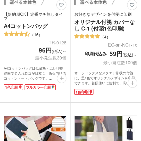
【短納期OK】定番マチ無しタイ
お好きなデザインを付箋に印刷
プ
オリジナル付箋 カバーな
A4コットンバッグ
し C-1 (付箋1色印刷)
16
4
TR-0128
EC-sn-NC1-1c
96円
(税込)～
59円
印刷代込み
(税込)～
最小発注数30個
最小発注数100個
A4コットンバッグは低価格・広い印刷
オーソドックスなスクエア形状の付箋
範囲で名入れロゴが目立つ、販促向けの
に、黒1色でオリジナルデザインを印刷
コットントートバッグです。
できます。普段使いに便利で、高い宣伝
A4サイズのファイルや商品カタログが
1色印刷
フルカラー印刷
効果が期待できるポストイン可能な販促
きちんと収納でき、展示会・セミナーな
1色印刷
グッズです。印刷範囲が広く、ロゴやイ
どで配布物を入れるノベルティバッグと
ラストの印刷にも最適。綴り数も選択で
しても定番の人気があります。企業名や
きます。
ショップのロゴを名入れして、オリジナ
お手頃価格で制作できるので、展示会や
ルのバッグを制作しませんか?小ロット
イベントで来場者に配布するノベルテ
30個から1色印刷とフルカラー印刷が可
ィ、キャンペーンの販促品などにぴった
能です。
り！格安でオリジナルグッズや同人グッ
生地はコットン100%、自然素材で作っ
ズを作成したい方にもおすすめです。
たエコマーク製品。人にも環境にもやさ
しいバッグです。