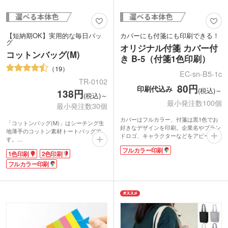
【短納期OK】実用的な毎日バッ
カバーにも付箋にも印刷できる！
グ
オリジナル付箋 カバー付
コットンバッグ(M)
き B-5（付箋1色印刷）
19
EC-sn-B5-1c
TR-0102
80円
印刷代込み
(税込)～
138円
(税込)～
最小発注数100個
最小発注数30個
カバーはフルカラー、付箋は黒1色でお
「コットンバッグ(M)」はシーチング生
好きなデザインを印刷。企業名やブラン
地薄手のコットン素材トートバッグで
ドロゴ、キャラクターなどをアピールで
す。
きるので、販促効果抜群なノベルティが
毎日の生活シーンで出番が多いのは、コ
フルカラー印刷
制作できます。カバーの内側や裏面にも
1色印刷
2色印刷
ットンバッグ(M)のようなシンプルで軽
印刷可能です。綴り数もお選びいただけ
いトートバッグ。たたんでメインバッグ
フルカラー印刷
ます。
の中に入れておけば、外出先で荷物が増
使い勝手のいいスクエア形状の付箋は、
えたときも大丈夫。活用度の高いアイテ
オンオフ問わず普段使いに便利。展示会
ムです。
やオープンキャンパスの来場ノベルテ
ィ、卒業記念品や施設のオープン記念品
など幅広いシーンで配布できます。ポス
トインできるサイズなので資料などと一
緒に気軽に郵送も可能です。