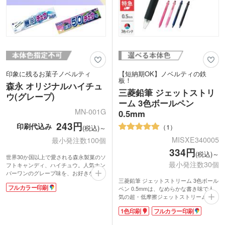
印象に残るお菓子ノベルティ
【短納期OK】ノベルティの鉄
板！
森永 オリジナルハイチュ
三菱鉛筆 ジェットストリ
ウ(グレープ)
ーム 3色ボールペン
MN-001G
0.5mm
243円
印刷代込み
1
(税込)～
MISXE340005
最小発注数100個
334円
(税込)～
世界30か国以上で愛される森永製菓のソ
最小発注数30個
フトキャンディ、ハイチュウ。人気ナン
バーワンのグレープ味を、お好きなデザ
三菱鉛筆 ジェットストリーム 3色ボール
インのパッケージで100個から制作でき
フルカラー印刷
ペン 0.5mmは、なめらかな書き味で人
ます。食品のノベルティは受け取っても
気の超・低摩擦ジェットストリームイン
らいやすく、有名メーカーのお菓子であ
ク搭載。黒・赤・青の3色を1本で使い分
れば印象にも残り販促効果も抜群！たく
1色印刷
フルカラー印刷
けられる油性の多色ボールペンです。極
さんのノベルティをもらう展示会などで
細の0.5mmは、適度な太さで普段使いの
も他社と差が付くアイテムです。