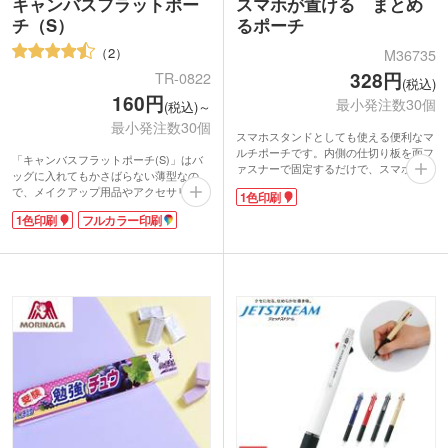
キャンバスフラットポー
スマホが置ける まとめ
チ（S）
るポーチ
2
M36735
328円
TR-0822
(税込)
160円
最小発注数30個
(税込)～
最小発注数30個
スマホスタンドとしても使える便利なマ
ルチポーチです。内側の仕切り板を面フ
「キャンバスフラットポーチ(S)」はバ
ァスナーで固定するだけで、スマホを横
ッグに入れてもかさばらない薄型なの
向きに立てかけられます。内ポケットが
で、メイクアップ用品やアクセサリー、
1色印刷
多く、筆記用具はもちろん通帳や充電ケ
ステーショナリーなどの持ち運びに便
ーブルなどもしっかり収納可能。コスメ
1色印刷
フルカラー印刷
利。
グッズを入れたり、旅行用の貴重品ポー
コットン素材のシンプルなデザインは、
チとして使うのもおすすめです。
ノベルティに最適。転写印刷による4色
表面に1色印刷で企業名やロゴを名入れ
(フルカラー)名入れも可能です。ワンサ
できます。学生からビジネスパーソンま
イズ大きいMサイズもございますので用
で幅広く使えるので、企業セミナーや学
途に合わせてお選びください。
校説明会などで配布するノベルティにい
かがでしょうか。
動画提供 : SP source