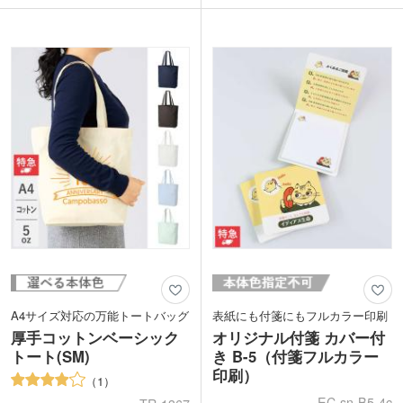
印刷に対応。印刷面が大きいのでロゴを
のも嬉しいポイントです。ばらまきノベ
入れて観劇や映画鑑賞のパンフレット用
ルティにもオススメ。
お持ち帰り袋としてもおすすめです。シ
1色・フルカラー印刷か格上げして見え
ンプルかつ定番サイズなので幅広い用途
る箔押しで名入れをし、オリジナルのふ
に適用します。
せんを製作できます。シンプルなカバー
にはロゴが映えますよ。ふせんは学生か
ら社会人まで幅広い世代の必需品なの
で、オープンキャンパスや会社説明会な
ど様々なイベントにぴったりな商品で
す。
A4サイズ対応の万能トートバッグ
表紙にも付箋にもフルカラー印刷
厚手コットンベーシック
オリジナル付箋 カバー付
トート(SM)
き B-5（付箋フルカラー
印刷）
1
EC-sn-B5-4c