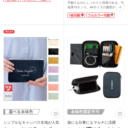
付箋が見え、目を引くデザインになって
手触りなのにしっかりと強度のある、生
います。
地厚10オンス。A4サイズの書類がきっ
厚手の表紙に単色またはフルカラーで名
ちり収納できる肩掛けバッグです。荷物
入れが可能。予算を抑えてオリジナルデ
1色印刷
フルカラー印刷
が多い日の通勤・通学のサブバッグ、レ
ザインの販促品がつくれます。付箋は展
ッスンバッグにどうぞ。
示会やオープンキャンパスなど、気軽に
ベーシックカラーからトレンドのくすみ
配れるノベルティとして人気ですよ。
カラーまで揃ったカラフルな色展開。企
業カラーやイベント・展示会のイメージ
カラーにあわせて選ぶことができます。
印刷面が広いのでPR効果も抜群です
よ。
シンプルなキャンバス生地が人気
旅にも仕事にもマルチに活躍