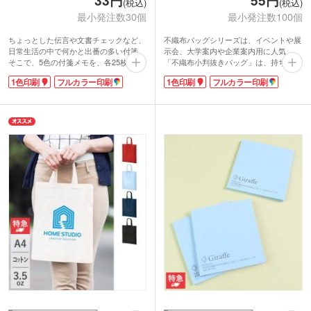
33円
55円
(税込)
(税込)
最小発注数30個
最小発注数100個
ちょっとした伝言や文書チェックなど、
不織布バッグシリーズは、イベントや展
日常生活の中で何かと出番の多い付箋。
示会、大学案内や企業案内用に人気。
そこで、5色の付箋メモを、各25枚ずつ
「不織布小判抜きバッグ」は、持ち運び
セットにしました。項目別に5色の付箋
しやすい小判抜きタイプのデザイン。厚
1色印刷
フルカラー印刷
1色印刷
フルカラー印刷
を使い分けられてとても便利。
手のA4サイズがすっぽり収まり、書類や
表紙に1色またはフルカラーで名入れが
パンフレットなどスマートに収納できま
できます。学校名や学習塾名、会社のロ
す。パンフレット配布にはもちろん、旅
ゴを名入れしてオリジナルフセンを作成
館アメニティにもどうぞ。本体色は清潔
可能！シンプルな白い表紙にデザインの
感のあるカラーやビビッド、クールなど
色が映えてアピールできますよ。安価で
バリエーションが豊富です。イメージに
透明袋入りなので配布しやすいノベルテ
合った色が選べます。
ィです。