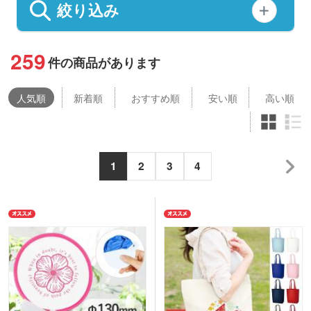
絞り込み
259
件の商品があります
人気
順
新着順
おすすめ順
安い順
高い順
1
2
3
4