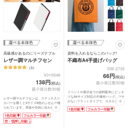
しいですね。
高級感があるのにリーズナブル
資料を入れるならこのバッグ!
レザー調マルチフセン
不織布A4手提げバッグ
3
SW-2735
66円
V010548
(税込)
138円
最小発注数50個
(税込)
最小発注数30個
イベントや展示会での資料配布にピッタ
リなA4サイズ対応の不織布バッグ。マチ
レザー調マルチフセンは、ステッチ入り
がないフラットタイプで、カタログやA4
カバーを開くと4サイズ8色のふせんが綴
ファイル等、1.5cm程度の厚さのものま
られています。用途や目的に合わせて使
1色印刷
フルカラー印刷
で入ります。本体色は10色展開で、コー
い分けられる便利なセットです。配布も
ポレートカラーに合わせて選べるのが嬉
1色印刷
フルカラー印刷
受け取りもしやすいスマホ程のサイズ
しですね。
感。持ち歩くもデスク周りに置くもよ
空・箔押し印刷
オリジナル印刷は1色印刷とフルカラー
し!レザー調で高級感があるのに安価な