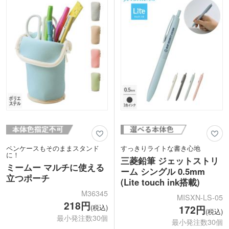
プンキャンパスでのばら撒きに向いてい
える、実用的な巾着袋です。
ます。
ペンケースもそのままスタンド
すっきりライトな書き心地
に！
三菱鉛筆 ジェットストリ
ミームー マルチに使える
ーム シングル 0.5mm
立つポーチ
(Lite touch ink搭載)
M36345
MISXN-LS-05
218円
(税込)
172円
(税込)
最小発注数30個
最小発注数30個