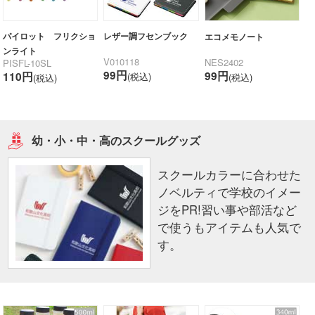
パイロット フリクショ
レザー調フセンブック
エコメモノート
ンライト
V010118
NES2402
PISFL-10SL
99円
99円
110円
(税込)
(税込)
(税込)
幼・小・中・高のスクールグッズ
スクールカラーに合わせた
ノベルティで学校のイメー
ジをPR!習い事や部活など
で使うもアイテムも人気で
す。