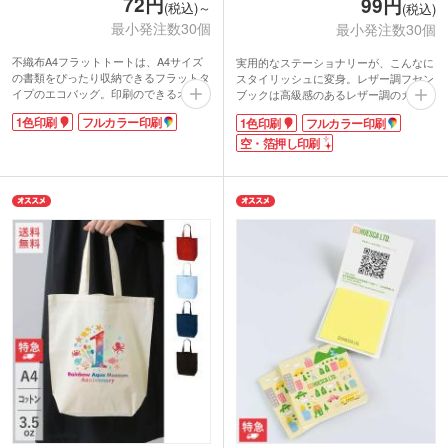
72円
99円
(税込)～
(税込)
最小発注数30個
最小発注数30個
不織布A4フラットトートは、A4サイズ
実用的なステーショナリーが、こんなに
の書類をぴったり収納できるフラットタ
スタイリッシュに変身。レザー調フセン
イプのエコバッグ。印刷のできるオリジ
ブックは高級感のあるレザー調のカバー
ナルバッグが、激安価格で制作できま
に、5色2サイズの付箋メモをセットしま
1色印刷
フルカラー印刷
1色印刷
フルカラー印刷
す。軽くて丈夫な不織布素材なので、イ
した。
ベントや展示会で資料を入れる配布物バ
シンプルなカバーに企業ロゴが映え、営
空・箔押し印刷
ッグに最適です。
業用ノベルティとしてPR効果も抜群。
不織布A4フラットトートバッグは広範
オリジナル名入れは30個からの小ロット
囲に1色印刷、フルカラー印刷ができま
対応可能です!
すので、キャラクターを印刷して同人イ
1色印刷・箔押し・フルカラー印刷で、
ベントのお土産用バッグにも。100個以
お持ちのロゴ・文字・イラストを印刷い
下の小ロットでもご注文可能です。企業
たします。学生から社会人、主婦の方ま
やイベントのイメージカラーに合わせ
で、どなたにも喜ばれるお役立ちアイテ
て、カラフルな13色からお好きなカラー
ム。適度な粘着力、書きやすい紙質・色
を選んでくださいね。
とサイズで、スタッフからの支持も熱い
大人気ふせんです。