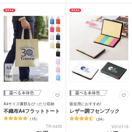
シンプルな無地のデザインのバッグは、
色に揃えたカラーズ、華やかなオーロラ
ロゴやイラストが映えるのでオリジナル
カラーの3タイプから好きな色を選べま
バッグの制作におすすめ。印刷面が広い
す。コンサートグッズやアイドルのオリ
のでPR効果も抜群！セミナーや会社説
ジナルグッズ等で、うちわと持ち手両方
明会にも選ばれます。世界にひとつのオ
にロゴを印刷することで、ひときわ目立
リジナルバッグを小ロットで制作できま
つグッズとして人気です。
すよ。
展示会やイベント会場で目を惹くノベル
ティが作成できますよ。
A4サイズ書類をぴったり収納
販促用におすすめ!
不織布A4フラットトート
レザー調フセンブック
15
24
TR-0435
V010118