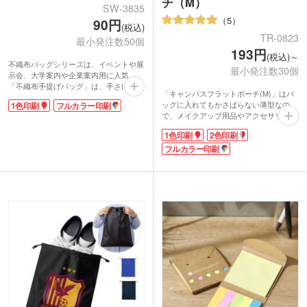
チ（M）
SW-3835
5
90円
(税込)
TR-0823
最小発注数50個
193円
(税込)～
不織布バッグシリーズは、イベントや展
最小発注数30個
示会、大学案内や企業案内用に人気。
「不織布手提げバッグ」は、手さげにも
「キャンバスフラットポーチ(M)」はバ
ショルダーにも使える2wayタイプ。書
ッグに入れてもかさばらない薄型なの
1色印刷
フルカラー印刷
類やパンフレットが横にスマートに収納
で、メイクアップ用品やアクセサリー、
できます。本体色は清潔感のあるホワイ
ステーショナリーなどの持ち運びに便
ト、ビビッドなホットピンク、クールな
1色印刷
2色印刷
利。
ダークグレーなど、豊富なバリエーショ
コットン素材のシンプルなデザインは、
フルカラー印刷
ンは40色!イメージに合った色が選べま
ノベルティに最適です。印刷は1色・2色
す。
印刷、転写印刷による4色(フルカラー)
名入れも可能です。ワンサイズ小さいS
サイズもございますので用途に合わせて
お選びください。