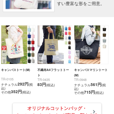
すい豊富な形をご用意。
キャンバストート(M)
不織布A4フラットトー
キャンバスマリントート
ト
(M)
TR-0105
TR-0435
TR-0948
292円
83円
561円
ナチュラル
(税
(税込)
ナチュラル
(税
込)
込)
352円
715円
その他
(税込)
その他
(税込)
オリジナルコットンバッグ・