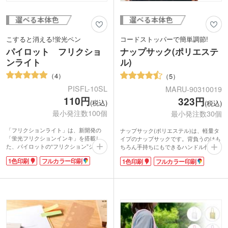
こすると消える!蛍光ペン
コードストッパーで簡単調節!
パイロット フリクショ
ナップサック(ポリエステ
ンライト
ル)
4
5
PISFL-10SL
MARU-90310019
110円
323円
(税込)
(税込)
最小発注数100個
最小発注数30個
「フリクションライト」は、新開発の
ナップサック(ポリエステル)は、軽量タ
「蛍光フリクションインキ」を搭載し
イプのナップサックです。背負うのはも
た、パイロットの“フリクション”シリー
ちろん手持ちにもできるハンドル付き。
ズの蛍光ペン。オフィスや学校、ご家庭
コードストッパー付きなので、ひもの調
1色印刷
フルカラー印刷
1色印刷
フルカラー印刷
でも何かと使う蛍光ペンは、ノベルティ
節もラクラクできます。大人からお子様
や粗品の定番で人気があります。
までサイズを合わせて使えますね。
摩擦熱で筆跡を消去するので消しカスが
ポリエステル素材なので汚れも落としや
出ず、鉛筆やシャープペンシルの消し跡
すく、薄くて丈夫。衣類や小物の他シュ
と比べて消し残りが非常に少ないのも特
ーズバッグとしても大活躍すること間違
長です。仕事や勉強がはかどること間違
いなしです。
いナシ!名入れの目立つ白軸なので、ロ
ベーシックなブラック・ホワイトの他、
ゴやイラストのPR効果も抜群です。
鮮やかなレッド・ブルー・イエローの5
色展開。名入れも可能でシルク1色印