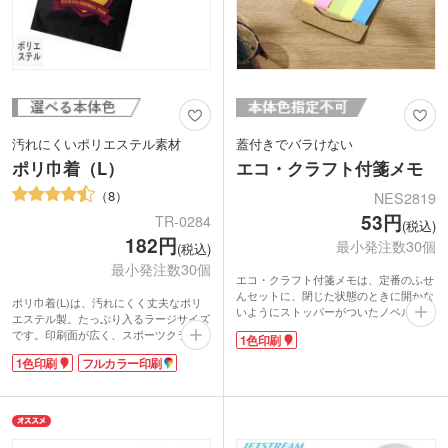
汚れにくいポリエステル素材
蓋付きでバラけない
ポリ巾着（L）
エコ・クラフト付箋メモ
8
NES2819
53円
TR-0284
(税込)
182円
最小発注数30個
(税込)
最小発注数30個
エコ・クラフト付箋メモは、定番のふせ
んセットに、閉じた状態のときに開かな
ポリ巾着(L)は、汚れにくく丈夫なポリ
いようにストッパーがついたノベルティ
エステル製。たっぷり入るラージサイズ
です。
です。印刷面が広く、スポーツクラブや
1色印刷
フタ部分が引っかかってしっかり閉まる
子供会、球技大会などスポーツイベント
ので、持ち運び時にふせんセットを引っ
1色印刷
フルカラー印刷
の参加ノベルティ・記念品に人気があり
掛けてしまってバラバラになることもあ
ます。1色印刷・フルカラー転写印刷が
りません。台紙は再生紙を使用している
可能。オリジナルの巾着が制作できま
のでエコですね。
す。
さらっとしたクラフト地にパッド印刷で
旅行やスポーツ時の着替えや汚れ物の収
名入れをして、展示会やセミナー、オー
納にも便利。日常のさまざまなシーン使