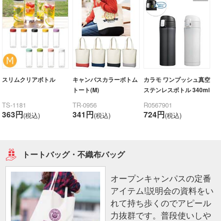
キャンバスカラーボトム
カラモ ワンプッシュ真空
スリムクリアボトル
トート(M)
ステンレスボトル 340ml
TR-0956
R0567901
TS-1181
341円
724円
363円
(税込)
(税込)
(税込)
トートバッグ・不織布バッグ
オープンキャンパスの定番
アイテム!説明会の資料をい
れて持ち歩くのでアピール
力抜群です。普段使いしや