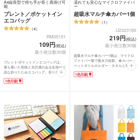
A4縦長型で持ち手が長く肩掛け可
濡れても安心なマイクロファイバ
能
ー
プレント／ポケットイン
超吸水マルチ傘カバー1個
エコバッグ
1
4
U2323180
RM35151
219円
(税込)
109円
最小発注数30個
(税込)
最小発注数30個
超吸水マルチ傘カバー1個は、マイクロ
ファイバー製で吸水力抜群。傘カバー・
プレント/ポケットインエコバッグは、
ペットボトルホルダー・タオルと3通り
落ち着いた色味と光沢感のある生地が上
の使い方ができる便利グッズです。収納
品な折りたたみエコバッグ。折りたたん
1色印刷
に困る濡れた折りたたみ傘や結露した
で付属のゴムで留めると、ズボンのポケ
500mlのペットボトルも、これさえあれ
1色印刷
ットにも入るコンパクトさ!肩掛けがで
ば快適に持ち歩けます。ファスナーを全
きる持ち手は、荷物が重くなっても安心
開にすればハンドタオルに早変わり!濡
ですね。
れたバッグを拭くのに便利です。
名入れは1色印刷が可能です。お店のロ
外側の黒地部分に1色で名入れができま
ゴを入れて購入者特典や、ショップの周
す。印刷面が見えやすい透明なデザイン
年記念にいかがでしょうか。バラマキに
袋に入れてのお届け。企業名やロゴを印
も嬉しいお手頃価格です。厚さが薄く1
刷すれば、PR効果の高いノベルティと
枚ずつ袋入りなのでDMと一緒に郵送で
してイベントやキャンペーンで配布でき
きます。
ます。紐付きで持ちやすいので、屋外イ
ベントやスポーツ大会でも活躍する商品
です。ポストインできるサイズなのも嬉