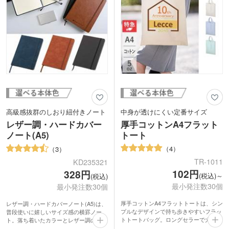
高級感抜群のしおり紐付きノート
中身が透けにくい定番サイズ
レザー調・ハードカバー
厚手コットンA4フラット
ノート(A5)
トート
4
3
TR-1011
KD235321
102円
328円
(税込)～
(税込)
最小発注数30個
最小発注数30個
厚手コットンA4フラットトートは、シン
レザー調・ハードカバーノート(A5)は、
プルなデザインで持ち歩きやすいフラッ
普段使いに嬉しいサイズ感の横罫ノー
トトートバッグ。ロングセラーで大人気
ト。落ち着いたカラーとレザー調のカバ
のコットンシリーズに、生地の目が詰ま
ーで、お手頃価格ながらも高級感抜群で