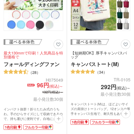
最大130mmで印刷！人気商品を特
【短納期OK】厚手キャンバスバ
別価格で
ッグ
フォールディングファン
キャンバストート(M)
34
28
TR-0105
H075049
96円
292円
(税込)～
(税込)～
132円(税込)～
最小発注数30個
最小発注数30個
キャンバストート(M)は、ほどよいサイ
ズの肩掛けトートバッグ。12オンスの厚
インパクト抜群！折りたたみ式のうち
手キャンバス生地で、耐久性もあり中身
わ。手のひらサイズにして収納できるの
が透けて見えることがありません。豊富
で、持ち運びに便利です。白地にカラフ
1色印刷
フルカラー印刷
なカラーバリエーションで、企業カラー
ルカラーを縁取ったデザインが、さり気
1色印刷
フルカラー印刷
やイベント・展示会のイメージカラーに
なくおしゃれです。 印刷が映える盤面
あわせて選ぶことができます。
が白のタイプ、パイプもうちわ本体も同