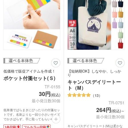
低価格で販促アイテムを作成！
【短納期OK】しなやか、しっか
り
ポケット付箋セット(Ｓ)
キャンバスデイリートー
TF-0155
ト（M）
30円
(税込)
13
最小発注数30個
TR-0751
264円
低単価でばらまきにぴったりの付箋セッ
(税込)～
トです。名刺よりも一回り小さいサイズ
最小発注数30個
でかさばらず、手に取ってもらいやすい
のがポイント。表紙の窓からカラフルな
キャンバスデイリートート(M)は柔かな
1色印刷
フルカラー印刷