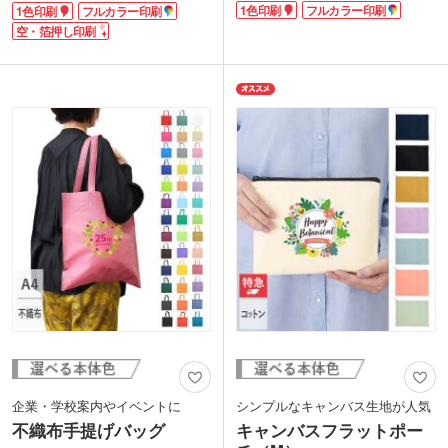
1色印刷
フルカラー印刷
1色印刷
フルカラー印刷
った5オンスの厚手コットンが仲間入り
す。表紙を抑えてくれるゴムバンドや、
しました!
目的のページが開きやすいしおり紐付
空・箔押し印刷
A4サイズがぴったり入るマチなしタイプ
き。機能性とデザイン性を兼ね備えた、
で入れたものが透けにくいので説明会で
ポストイン可能なノベルティです。
の資料配布やライブ物販、エコバッグな
表紙に1色・空押し・箔押し・フルカラ
ど幅広い用途で役立ちます。
ー印刷で名入れできます。企業名や学校
名入れは1色・フルカラーで対応してい
名を印刷すれば、宣伝効果の高い販促品
ます。ロゴやイラストを印刷してオリジ
に。セミナーの参加特典や卒業記念品な
ナルトートバッグを作成してみてはいか
どにおすすめです。
がでしょうか?
企業・学校案内やイベントに
シンプルなキャンバス生地が人気
不織布手提げバッグ
キャンバスフラットポー