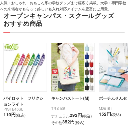
人気・おしゃれ・おもしろ系の学校グッズまで幅広く掲載。大学・専門学校
への来場者がもらって嬉しい名入れ対応アイテムを豊富にご用意。
オープンキャンパス・スクールグッズ
おすすめ商品
パイロット フリクシ
ポーチふせんセ
キャンバストート(M)
ョンライト
M29151
TR-0105
PISFL-10SL
152円
110円
(税込)
292円
(税込)
ナチュラル
(税込)
352円
その他
(税込)