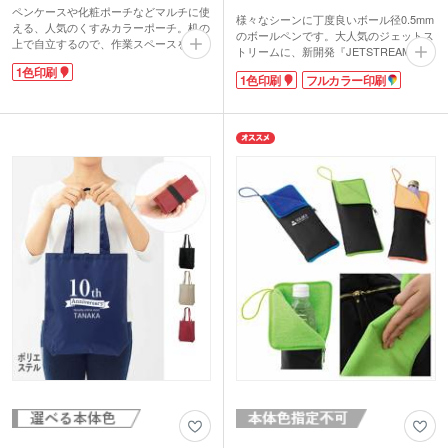
ペンケースや化粧ポーチなどマルチに使
様々なシーンに丁度良いボール径0.5mm
える、人気のくすみカラーポーチ。机の
のボールペンです。大人気のジェットス
上で自立するので、作業スペースを広く
トリームに、新開発『JETSTREAM Lite
確保することができます。ファスナー部
touch ink』を搭載した単色ボールペンが
1色印刷
分を折り返せば、取りたいものが見つけ
1色印刷
フルカラー印刷
仲間入り。従来のインクよりさらに筆記
やすく出し入れもスムーズです。クッシ
抵抗が軽減され、より軽やかな書き心地
ョン性のあるイソプレンゴム素材。電子
になりました。とっさにメモを取りたい
機器などの保護ケースやペットボトルホ
時や、立った姿勢でもスムーズに書き出
ルダーにも使えます。
すことができます。
1色ロゴ印刷ができ、名入れ部分が見え
ボディはナチュラルトーンの全5色展開
るパッケージで販促効果も抜群です。コ
です。1色またはフルカラーで名入れが
スメショップのノベルティや、学習塾の
できます。
入会特典にもおすすめです。