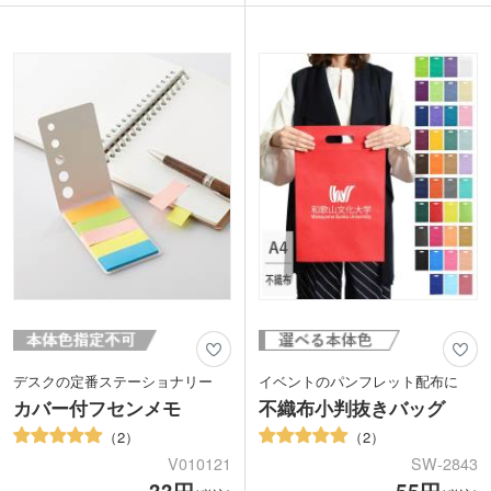
筆記にピッタリ。軸は樹脂製なので軽量
パッケージはフルカラーで制作できま
で携帯に便利です。9種類の本体色から
す。各種素材や簡単に制作できるテンプ
お好きなカラーをお選びください。
レートもご用意。商品名をアレンジした
軸に学校名や企業ロゴの名入れができま
デザインもつくれるので、「こんなの作
す。オープンキャンパスや企業展示会で
れるの！？」と話題のきっかけにもなり
配布すれば、PR効果が高まりますよ。
ますね。
ギフト感がアップするオリジナル化粧箱
に入れてのお届けも可能です。
デスクの定番ステーショナリー
イベントのパンフレット配布に
カバー付フセンメモ
不織布小判抜きバッグ
2
2
V010121
SW-2843