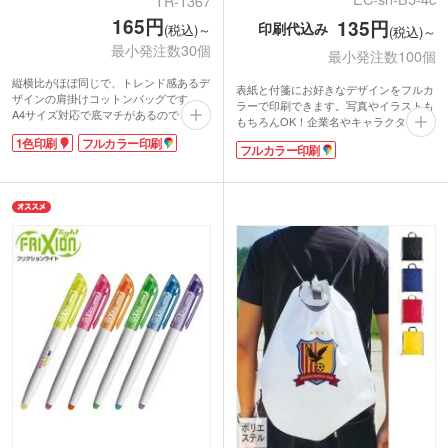
TR-1367
165円
135円
印刷代込み
(税込)～
(税込)～
最小発注数30個
最小発注数100個
縦横比がほぼ同じで、トレンド感あるデ
表紙と付箋にお好きなデザインをフルカ
ザインの肩掛けコットンバッグです。
ラーで印刷できます。写真やイラストも
A4サイズ対応で底マチがあるのでコン
もちろんOK！企業名やキャラクターな
パクトなのに収納力があります。約5オ
どをアピールするのにぴったりなオリジ
1色印刷
フルカラー印刷
ンスの生地でかさばりにくいです。資料
フルカラー印刷
ナルグッズです。カバー表面だけでなく
の持ち帰りだけでなく、普段使いのサブ
内側にも印刷でき、綴り数もお選びいた
バッグとしても重宝します。
だけます。チラシ代わりにポストイン可
1色かフルカラーで大きく印刷できるの
能なサイズです。
で、宣伝効果の高い販促品の制作にぴっ
付箋は普段使いしやすいオーソドックス
たり！企業の展示会やオープンキャンパ
なスクエア形状。おみやげショップでの
スで配布するノベルティなどにいかがで
販売や同人イベントでの頒布、販促キャ
しょうか。イラストをプリントした同人
ンペーンのノベルティや企業の周年記念
グッズにもおすすめです。
品など、幅広いシーンにおすすめのアイ
テムです。