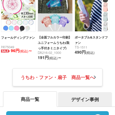
【全面フルカラー印刷】
ポータブル&スタンドフ
フォールディングファン
ユニフォームうちわ(取
ァン
H075049
TS-1511
っ手付きミニタイプ)
96円
～
(税込)
490円
DA216-02_1000
(税込)
191円
～
(税込)
うちわ・ファン・扇子 商品一覧へ
商品一覧
デザイン事例