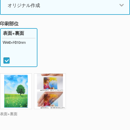
オリジナル作成
印刷部位
表面+裏面
W440×H310mm
表面+裏面