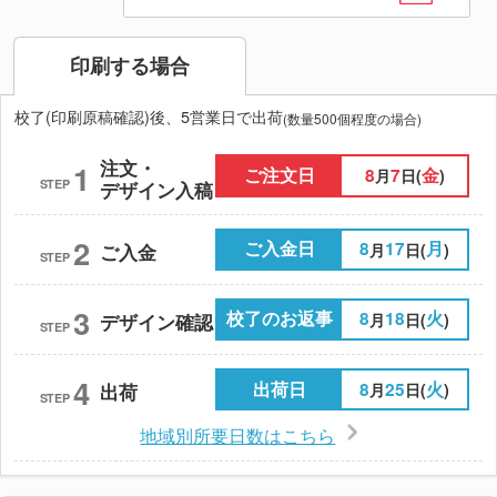
印刷する場合
校了(印刷原稿確認)後、5営業日で出荷
(数量500個程度の場合)
注文・
1
ご注文日
8
7
金
月
日(
)
STEP
デザイン入稿
2
ご入金日
8
17
月
月
日(
)
ご入金
STEP
3
校了のお返事
8
18
火
月
日(
)
デザイン確認
STEP
4
出荷日
8
25
火
月
日(
)
出荷
STEP
地域別所要日数はこちら