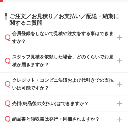
ご注文／お見積り／お支払い／配送・納期に
関するご質問
会員登録をしないで見積や注文をする事はできま
すか？
スタッフ見積を依頼した場合、どのくらいでお見
可能です。見積・注文フォームにて『ゲストの
積が届きますか？
まま進む』ボタンからお進みのうえ、ご依頼く
ださい。
クレジット・コンビニ決済および代引きでの支払
通常、翌営業日までにお送りしております。混
いは可能ですか？
雑状況によっては、お時間をいただくこともご
ざいます。予めご了承ください。土日祝日にご
売掛(納品後の支払い)はできますか？
依頼いただいた場合は、翌営業日以降のご連絡
銀行振込のみのご対応となります。
となります。
納品書と領収書は発行・同梱されますか？
基本的には先入金をお願いしておりますが、自
治体・行政機関・学校・病院・上場企業様 な