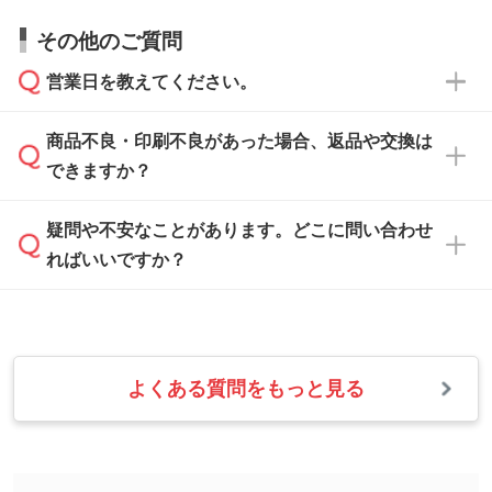
すので、データのご相談だけでもお気軽にお問
お問い合わせフォーム
や、見積/注文フォーム
お見積・ご注文・
お問い合わせフォーム
からご
その他のご質問
い合わせください。
から添付してお送りください。
相談いただきますと、担当スタッフがお客様の
ご希望や商品の本体色を確認し、印刷色をご提
営業日を教えてください。
なお、印刷用データの作り方に関する詳細は、
・解像度の低いデータをトレース/調整してほ
案させていただきます。
「
完全データ入稿
」をご参照ください。
しい
本体色がブラック、ネイビーなど濃色の場合は
商品不良・印刷不良があった場合、返品や交換は
営業日は平日の10:00～18:00で、土日祝日はお
解像度の低い画像や、手書きのイラスト、写真
白色か淡い色の印刷色をおすすめしておりま
できますか？
休みとなります。注文・見積・お問い合わせ
などを、印刷に適したベクターデータに変換し
す。
は、土日祝日でもお送りいただければ、出社後
ます。→
詳しく見る
本体色がナチュラルなど淡色の場合、印刷をく
疑問や不安なことがあります。どこに問い合わせ
速やかに対応いたします。
お手数をお掛けいたしますが、至急担当スタッ
っきりと目立たせたいときは濃い印刷色が、柔
ればいいですか？
フまでご連絡ください。商品の状況を確認し、
・フルカラーデータを1色に変換してほしい
らかい雰囲気にしたいときは淡い印刷色が映え
改めてご案内いたします。
シルク印刷、レーザー彫刻など印刷方法にあわ
ます。
せて、フルカラーのデータを1色になおしま
お問い合わせフォームをご利用ください。1営
【返品・交換の対象】
す。→
詳しく見る
業日以内に担当スタッフよりメールにてご連絡
また、お選びいただいた印刷色が本体色に合わ
・お届け時に商品が損傷・故障している場合
いたします。
ない場合や仕上がりに影響しそうな場合は、ス
よくある質問をもっと見る
・ご注文と異なる商品が届いた場合
・1色印刷でグラデーションや濃淡を表現した
お急ぎの場合はお電話でのご質問も受け付けて
タッフから別の色をご案内することもございま
・印刷不良があった場合
い
おります。下記電話番号までお問い合わせくだ
す。
※印刷不良は原則として“再印刷”でご対応させ
網点という技法で濃淡を表現することができま
さい。
ていただいております。
す。濃淡の差が分かるデータに調整いたしま