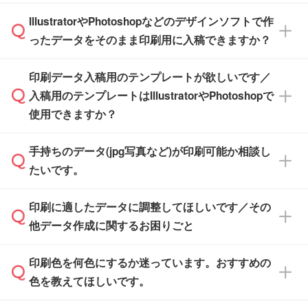
商品在庫や印刷ラインを確保するためにも、商
※化粧箱から白箱への入れ替えや、オリジナル
IllustratorやPhotoshopなどのデザインソフトで作
品が決まりましたらお早めのご発注をお願いい
無料の「
デザインシミュレーター
」を使えば、
箱の作成は原則承っておりません。
たします。
ったデータをそのまま印刷用に入稿できますか？
PCやスマホから簡単にデザインを作成できま
す。スタンプやテンプレートも豊富なので、デ
※土日祝日を除く営業日換算です。
印刷データ入稿用のテンプレートが欲しいです／
ザインソフトがなくても安心です。
IllustratorやPhotoshop、CLIP STUDIOなどのデ
※沖縄・離島は追加日数がかかります。
入稿用のテンプレートはIllustratorやPhotoshopで
ザインソフトでこだわりのデザインを作成した
また、「
データ作成サービス
」もご利用いただ
使用できますか？
い方は、
完全データ入稿
がおすすめです。
けます。ご希望の文言・書体・印刷色をお知ら
「.ai」形式または「.psd」形式で保存し、お見
せいただければ、弊社にて無料でデザインデー
積・ご注文フォームにアップロードしてご入稿
手持ちのデータ(jpg写真など)が印刷可能か相談し
一部商品は入稿用テンプレートのご用意があり
タを1点作成いたします。
ください。
たいです。
ます。各商品ページの『印刷方法・テンプレー
ト』からダウンロードをお願いいたします。
ご入稿後は経験豊富なスタッフがデータに不備
印刷に適したデータに調整してほしいです／その
入稿用のテンプレートはPDF形式ですが、
印刷に適したデータ・解像度かどうか、担当ス
がないかチェックし、お客様と確認してから印
IllustratorやPhotoshopで開いてご利用いただけ
他データ作成に関するお困りごと
タッフが事前に確認いたします。
刷に進みますので、ご安心ください。
ます。詳しい手順は「
入稿テンプレートの使い
データはお見積・ご注文・
お問い合わせフォー
方
」をご確認ください。
印刷色を何色にするか迷っています。おすすめの
ム
へ添付いただくか、担当スタッフ宛にメール
データ作成でお困りの際には、担当スタッフが
でお送りください。
色を教えてほしいです。
サポートいたしますのでお気軽にご相談くださ
仕上がりに影響しそうな点もチェックいたしま
い。