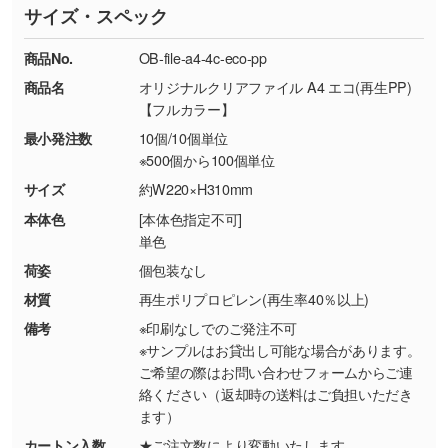
サイズ・スペック
※詳しくは「
商品の良品基準について
」をご覧
す。→
詳しく見る
TEL：0422-29-9911 営業時間10:00～
ください。
18:00(土日祝日除く)
商品No.
OB-file-a4-4c-eco-pp
・コーポレートカラーを使って印刷したい／印
お問い合わせフォームはこちら
商品名
オリジナルクリアファイル A4 エコ(再生PP)
【返品・交換ができない場合】
刷色にこだわりがある
【フルカラー】
・お客様の元で商品を加工された場合、または
DIC・PANTONEなどのカラーチップの指定や、
最小発注数
10個/10個単位
商品が破損した場合
現物支給による色指定も承っております。→
詳
※500個から100個単位
・商品到着後7日以上経過している場合
しく見る
サイズ
約W220×H310mm
・お客様のご都合による返品・交換依頼(商
品・色・数量などの注文間違い等)
・背景がある画像からキャラクター部分だけを
本体色
[本体色指定不可]
単色
使いたいです
シンプルな背景のデータや、使いたいキャラク
荷姿
個包装なし
ター部分の輪郭がはっきりしているデータは切
材質
再生ポリプロピレン(再生率40％以上)
り抜き処理が可能です。→
詳しく見る
備考
※印刷なしでのご発注不可
※サンプルはお貸出し可能な場合があります。
・持っているデータの背景が足りない／塗り足
ご希望の際はお問い合わせフォームからご連
しの作り方が分からない
絡ください（返却時の送料はご負担いただき
ます）
印刷したいデータが印刷範囲よりも小さい場
合、シンプルな色・柄の背景であれば拡張が可
カートン入数
★ご注文数により変動いたします