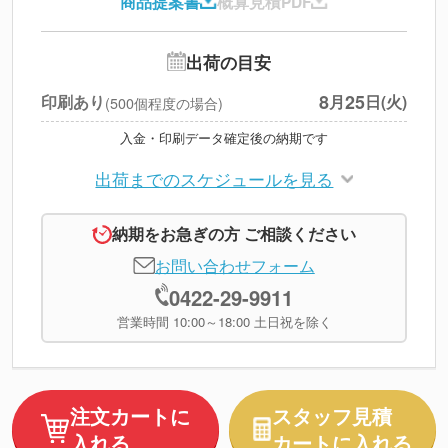
商品提案書
概算見積PDF
送料
--
※
北海道・沖縄・離島 別途
追加オプション
--
出荷の目安
円
税別合計
8
25
印刷あり
月
日(火)
(500個程度の場合)
※
上記小計は税別です
入金・印刷データ確定後の納期です
出荷までのスケジュールを見る
納期をお急ぎの方 ご相談ください
お問い合わせフォーム
0422-29-9911
営業時間 10:00～18:00 土日祝を除く
注文カートに
スタッフ見積
入れる
カートに入れる