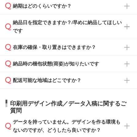
納期はどのくらいですか？
どの場合は、月末締め翌月末払いに対応可能で
納品書・領収書は ご依頼をいただいた場合の
す。
み発行しております。商品への同梱はしておら
納品日を指定できますか？/早めに納品してほしい
ず、通常はPDFデータをメール添付でお送りし
・印刷する場合(500個程度)
また、卒業・卒園記念品で対策委員会や個人様
です
ます。
ご入金、イメージ画像の校了から約2週間～2
からご注文いただく場合でも、お支払い元が学
原本の郵送をご希望の場合は、担当スタッフま
週間半でご納品いたします。
校や幼稚園・保育園であれば、同様の条件でご
たは注文フォームの『ご注文に関する備考欄』
在庫の確保・取り置きはできますか？
ご希望の納期がある場合は、お問い合わせ・お
対応できる場合がございます。
よりお知らせください。
・商品のみ注文する場合(サンプル購入を含む)
見積もり・ご注文時にその旨をお知らせくださ
ご希望の際は担当スタッフまでお気軽にご相談
ご入金確認後、1～2営業日で出荷いたしま
納品時の梱包状態(荷姿)が知りたいです
い。
ご入金確認後に在庫を確保し、注文確定のご連
ください。
す。
在庫状況や印刷スケジュールを確認のうえ、対
絡を致します。ご入金いただくまで在庫の確保
応が可能かご案内いたします。
配送可能な地域はどこですか？
はできかねますので予めご了承ください。
商品によって異なります。各ページにある商品
納期は商品や数量、印刷方法、ご納品場所、在
また、お急ぎで印刷をご希望の場合は、最短5
詳細の荷姿欄をご確認ください。
庫の有無によって異なります。正確な日程はス
営業日で出荷可能な商品もご用意しておりま
【箱入り】 商品がひとつずつ箱に入っていま
日本全国へお届けが可能です。なお、海外への
タッフまでお問い合わせください。
印刷用デザイン作成／データ入稿に関するご
す。>>
対象商品はこちら
す。(白箱、化粧箱、ブリスターパックなど)
直接納品は行っておりませんので予めご了承く
質問
※最短出荷日は商品によって異なります。各商
【袋入り】 商品がひとつずつ袋に入っていま
ださい。
また、商品ページ内の「出荷までのスケジュー
品ページにてご確認ください
す。(透明袋、デザイン袋など)
データを持っていません。デザインを作る環境も
ル」に注文予定日をご入力いただくと、おおよ
【個包装なし】 個包装がされていない状態で
ないのですが、どうしたら良いですか？
その締切日や出荷目安をご確認いただけます。
納品します。