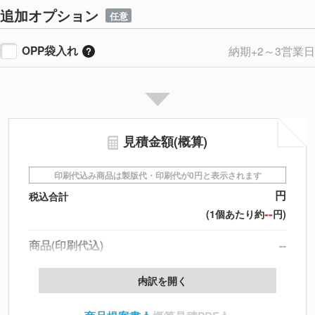
追加オプション
任意
OPP袋入れ
納期+2～3営業日
見積金額(概算)
印刷代込み商品は製版代・印刷代が0円と表示されます
円
税込合計
--
(1個あたり約
円)
商品(印刷代込)
--
データ配置料
--
内訳を開く
印刷代
--