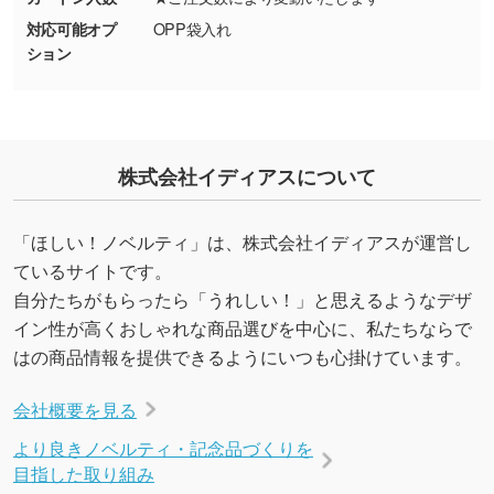
能です。→
詳しく見る
対応可能オプ
OPP袋入れ
ション
・デザインにQRコードを入れたい／QRコード
を生成してほしい
URLをご指定いただければ、QRコードを生成
いたします。配置のご相談にも応じています。
株式会社イディアスについて
→
詳しく見る
「ほしい！ノベルティ」は、株式会社イディアスが運営し
ているサイトです。
自分たちがもらったら「うれしい！」と思えるようなデザ
イン性が高くおしゃれな商品選びを中心に、私たちならで
はの商品情報を提供できるようにいつも心掛けています。
会社概要を見る
より良きノベルティ・記念品づくりを
目指した取り組み