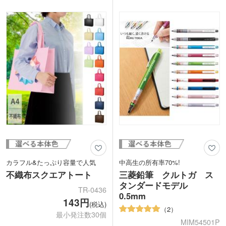
の販促品などにおすすめです。S、Mサ
ップは厚みのあるボード等にもはさむこ
イズも展開中。
とができ便利です。
白軸とクリップ部に印刷が可能。ばらま
きノベルティとしても定番のボールペ
ン。カラフルなグリップ色でコーポレー
トカラーに合わせたオリジナルグッズが
作れます。
カラフル&たっぷり容量で人気
中高生の所有率70%!
不織布スクエアトート
三菱鉛筆 クルトガ ス
タンダードモデル
TR-0436
0.5mm
143円
(税込)
2
最小発注数30個
MIM54501P