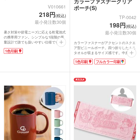
カラーファスナークリア
V010661
ポーチ(S)
218円
(税込)
TP-0042
最小発注数30個
198円
(税込)
最小発注数30個
暑さ対策や節電ニーズに応える乾電池式
の携帯用ファン。シンプルな1段階の風
量設計で誰でも扱いやすい仕様です。電
カラーファスナーがアクセントのスクエ
池交換ができるため外出先でも安心して
ア型ビニールポーチ。四つ折りしたミニ
1色印刷
使えます。コンパクトで持ち運びやす
タオルが収まるサイズ感です。中身が一
く、付属のストラップで手軽に携帯可
目でわかるのでアクセサリーや日用品の
1色印刷
フルカラー印刷
能。
仕分けポーチに大人気。水に強いPVC素
持ち手部分にはオリジナル印刷が可能。
材で、アメニティ入れとしても使えま
ロゴや企業名を引き立てるすっきりとし
す。
たデザインも魅力です。夏のイベント配
表面にはオリジナル印刷が可能。キャラ
布や来店特典、屋外での販促ツールとし
クターやブランドロゴを印刷すればオリ
て幅広く活躍します。
ジナルティの高いグッズが制作できま
す。ファスナー部分は、テーマカラーに
合わせて選べる豊富なカラー展開！キャ
ラクターグッズを入れたセット販売にも
おすすめです。