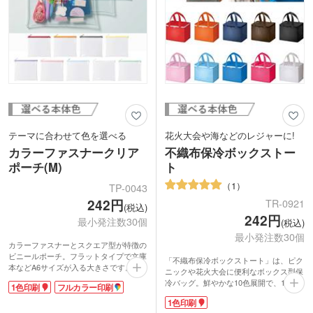
テーマに合わせて色を選べる
花火大会や海などのレジャーに!
カラーファスナークリア
不織布保冷ボックストー
ポーチ(M)
ト
1
TP-0043
242円
TR-0921
(税込)
242円
最小発注数30個
(税込)
最小発注数30個
カラーファスナーとスクエア型が特徴の
ビニールポーチ。フラットタイプで文庫
「不織布保冷ボックストート」は、ピク
本などA6サイズが入る大きさです。水
ニックや花火大会に便利なボックス型保
に強いPVC素材で、トラベル用にもおす
冷バッグ。鮮やかな10色展開で、1色の
1色印刷
フルカラー印刷
すめ。
オリジナル名入れが可能です。
表面にはオリジナル印刷が可能。キャラ
1色印刷
春夏のレジャーには、冷えた缶飲料やお
クターやブランドロゴを印刷すればオリ