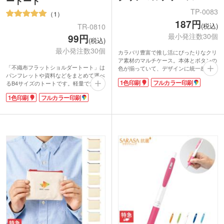
ートート
TP-0083
1
187円
(税込)
TR-0810
最小発注数30個
99円
(税込)
最小発注数30個
カラバリ豊富で推し活にぴったりなクリ
ア素材のマルチケース。本体とボタンの
「不織布フラットショルダートート」は
色が揃っていて、デザインに統一感があ
パンフレットや資料などをまとめて運べ
ります。トレカや小さめのアクリルスタ
1色印刷
フルカラー印刷
るB4サイズのトートです。軽量で丈
ンドを収納できるサイズ感です。リップ
夫。展示会のチラシなどイベントの配布
やヘアピンなどの小物を入れるのにも便
1色印刷
フルカラー印刷
用に人気があります。
利。バッグやベルトに取り付けやすいカ
印刷範囲も広いので企業ロゴなどを入れ
ラビナ付きです。
ると宣伝効果バツグンで、リユース率が
1色印刷かフルカラー印刷で、ロゴやブ
高いのも不織布バックの魅力です。カラ
ランド名の名入れができます。メンバー
ーも豊富にあるのが嬉しい♪
カラーに合わせたアーティストのオリジ
ナルグッズや、雑貨店の購入特典などに
おすすめです。