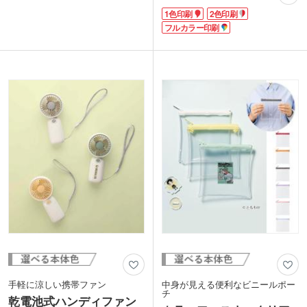
デザインでプリント可能。胸や袖へのワ
ます。パンフレット配布にはもちろん、
1色印刷
2色印刷
ンポイント印刷もできます。文化祭のク
旅館アメニティにもどうぞ。本体色は清
ラスTシャツや大規模イベントのスタッ
フルカラー印刷
潔感のあるカラーやビビッド、クールな
フTシャツなど、お揃いアイテムの作成
どバリエーションが豊富です。イメージ
にぴったりです。
に合った色が選べます。
ほど良い厚みのスタンダードなTシャツ
は、年代性別問わず着られる定番アイテ
ム。両肩から首回りにかけて型崩れ防止
のテープ処理がされており、長くご愛用
いただけます。コスパ重視でオリジナル
グッズを作成したい方におすすめです。
動画提供 : Printstar
手軽に涼しい携帯ファン
中身が見える便利なビニールポー
チ
乾電池式ハンディファン