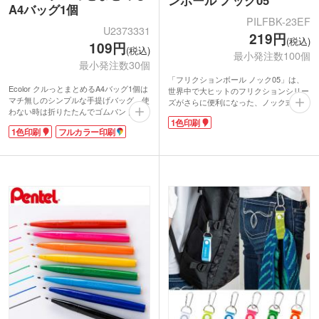
A4バッグ1個
PILFBK-23EF
U2373331
219円
(税込)
109円
(税込)
最小発注数100個
最小発注数30個
「フリクションボール ノック05」は、
Ecolor クルっとまとめるA4バッグ1個は
世界中で大ヒットのフリクションシリー
マチ無しのシンプルな手提げバッグ。使
ズがさらに便利になった、ノック式のフ
わない時は折りたたんでゴムバンドで小
リクションボールペン(0.5mmタイプ)で
1色印刷
さくまとめられます。A4サイズ対応で
す。クリップスライドノック式を採用
1色印刷
フルカラー印刷
展示会や説明会の資料入れにも最適。軽
し、ノック面は大きく、ノックしやすく
量で携帯のしやすさが人気のポリエステ
なっています。ノックすると小窓からイ
ル素材です。
ンク色がのぞくので、ONとOFFがわか
鮮やかなカラー展開で、名入れをすれば
りやすくなっています。
販促効果バッチリ!折りたたみ状態での
納品なので大量配布にもかさばらず便利
動画提供 : パイロット公式 YouTubeチャ
です。パッケージは厚さ約20mm/重量約
ンネル
30gなのでメール便を使った販促にもご
活用いただけます。