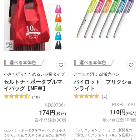
小さく折りたためるレジ袋タイプ
こすると消える!蛍光ペン
セルトナ・ポータブルマ
パイロット フリクショ
イバッグ【NEW】
ンライト
4
18
PISFL-10SL
KD207381
110円
174円
(税込)
(税込)
最小発注数100個
最小発注数30個
「フリクションライト」は、新開発の
セルトナ・ポータブルマイバッグは小さ
「蛍光フリクションインキ」を搭載し
く折りたためて大きく使えるのが魅力の
た、パイロットの“フリクション”シリー