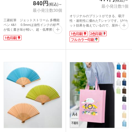
840円
(税込)～
最小発注数1個
最小発注数30個
オリジナルのプリントができる、吸汗
三菱鉛筆 ジェットストリーム 多機能
性・速乾性に優れたTシャツです。UVカ
ペン 4&1 0.5mmは油性インクの粘度
ット効果を備えているので、屋外イベン
が低く書き味が軽い、超・低摩擦ジェッ
トでも安心。ポリエステル100%のメッ
1色印刷
2色印刷
トストリームインク搭載。くっきりと濃
シュ素材を使用し、サラッとした軽い着
1色印刷
い描線なのに優れた速乾性なので、手が
心地が魅力です。
フルカラー印刷
汚れるというストレスがなくインクの裏
1色印刷からフルカラー印刷まで対応可
写りもありません。人気の高い0.5mmの
能で、デザインの自由度抜群！文化祭や
4色ボールペンとシャープペンシルが一
体育祭のクラスTシャツ、クラブチーム
緒になってこの価格も嬉しいですね!
の応援グッズなど、チームの士気を高め
軸径が太く印刷範囲が広めなので、ロゴ
るオリジナルグッズ作成にぴったりで
印刷が目立つオリジナルペンを制作でき
す。豊富なカラーバリエーションからお
ます。また、おしゃれなオリジナルパッ
好きな色をお選びください。
ケージにも対応。記念品やプレゼントな
どに喜ばれる自慢の多機能ペンです。
動画提供 : Printstar