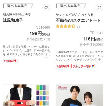
和の涼を手軽に携帯
A4カタログがささっと入る
涼風和扇子
不織布A4スクエアトート
7
V010660
198円
TR-0941
(税込)
116円
最小発注数30個
(税込)
最小発注数30個
夏の暑さ対策や和風ノベルティに最適な
シンプルデザインの扇子。日本の伝統色
不織布A4スクエアトートは、軽くて丈夫
を1色で表現した落ち着きのある仕上が
な不織布で作ったスクエア型のトートバ
りです。天然竹を使用しており、軽やか
ッグ。シンプルなデザインと使い勝手の
1色印刷
な使い心地も魅力。成長が早い竹素材は
良いサイズが人気の秘密。企業のイベン
環境配慮の観点でも選びやすいアイテム
1色印刷
フルカラー印刷
ト・展示会、セミナーでパンフやカタロ
です。性別や年代を問わず使いやすく、
グが多くなっても大丈夫!底マチが四角
イベント配布やインバウンド向けの販促
いので大事な資料も折り曲げずに入りま
にもおすすめ。
す。カラーが豊富なので、コーポレート
名入れは1色で対応でき、企業ロゴやブ
カラーに合わせてノベルティを作りたい
ランドイメージをさりげなく印象付けま
時にオススメです。
す。夏場の来店特典やキャンペーン景品
などにいかがでしょうか。