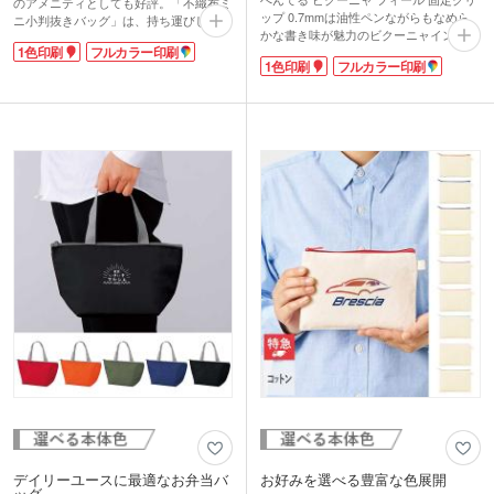
のアメニティとしても好評。「不織布ミ
ップ 0.7mmは油性ペンながらもなめら
ニ小判抜きバッグ」は、持ち運びしやす
かな書き味が魅力のビクーニャインキを
い小判抜きタイプのデザイン。洗面用品
1色印刷
フルカラー印刷
搭載。ぺんてる独自の技術でインキ粘度
や濡れたタオルの持ち運びに便利です。
1色印刷
フルカラー印刷
を極限まで下げているため筆記抵抗が低
本体色はアイボリー・パステルオレン
く、軽い書き心地を実現しています。
ジ・ワインレッド・ネイビー・ダークグ
0.7mmのペン先と黒の単色インク・シン
リーンのおしゃれな5色から選べます。
プルボディの組み合わせで普段使いに最
適。グリップはなんと24面カットになっ
ており、自分の指にフィットするポジシ
ョンを探しやすくなっています。
本体軸部に1色またはフルカラーでの名
入れが可能です。特に白軸ボディはフル
カラー印刷が映えるので、企業名やロゴ
を入れれば販促効果はバッチリ!展示会
や説明会、営業配布などにいかがでしょ
うか。
デイリーユースに最適なお弁当バ
お好みを選べる豊富な色展開
ッグ