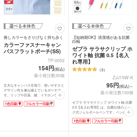
推しカラーをさりげなく持ち歩く
【短納期OK】清潔感がある抗菌
白軸
カラーファスナーキャン
ゼブラ サラサクリップ ホ
バスフラットポーチ(SS)
ワイト軸 抗菌 0.5【名入
TP-0052
れ専用】
154円
(税込)
3
最小発注数30個
ZJJ15W-K
95円
丈夫なキャンバス生地で、使いやすさと
(税込)～
デザイン性を兼ね備えているポーチで
最小発注数100個
す。リップや目薬、鍵、イヤホンなど小
物入れに最適なサイズ。アクセントにな
ゼブラ サラサクリップ ホワイト軸 抗菌
1色印刷
フルカラー印刷
るカラーファスナーがポイント。フラッ
0.5【名入れ専用】は、抗菌仕様のノッ
トタイプでかさばらずスマートに収納で
ク式ジェルボールペンです。ペンの軸、
き、キーホルダーやチャームを付けられ
クリップ、ノック、グリップ部に無機抗
るループもあります。お好きな本体色を
1色印刷
フルカラー印刷
菌剤配合。細菌の増殖を抑制します。
選べる10色展開です。
ZEBRAの大ヒット商品サラサクリッ
1色・フルカラー印刷に対応。推しカラ
プ。伸びやかでさらさらとした書き心地
ーグッズや、アパレルのブランドカラー
が特徴です。また可動式バインダークリ