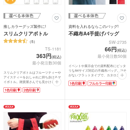
推しカラーグッズ製作に!
資料を入れるならこのバッグ!
スリムクリアボトル
不織布A4手提げバッグ
5
SW-2735
66円
TS-1181
(税込)
363円
最小発注数50個
(税込)
最小発注数30個
イベントや展示会での資料配布にピッタ
リなA4サイズ対応の不織布バッグ。マチ
スリムクリアボトルはフルーツティーや
がないフラットタイプで、カタログやA4
アイスティーをおしゃれに持ち歩けるマ
ファイル等、1.5cm程度の厚さのものま
イボトル。雑貨屋さんでも見かけるクリ
1色印刷
フルカラー印刷
で入ります。本体色は10色展開で、コー
アボトルに、オリジナルのプリントがで
ポレートカラーに合わせて選べるのが嬉
1色印刷
2色印刷
きます。容量は約500mlで、飲み物だけ
しですね。
でなく布製品や食品を入れるパッケージ
オリジナル印刷は1色印刷とフルカラー
用途にも人気です。
印刷に対応。印刷面が大きいのでロゴを
豊富なカラー展開で、「推しカラー」グ
入れて観劇や映画鑑賞のパンフレット用
ッズ製作にもおすすめ!側面またはキャ
お持ち帰り袋としてもおすすめです。シ
ップに名入れ印刷が可能です。エンタメ
ンプルかつ定番サイズなので幅広い用途
関連のグッズ製作にはもちろん、飲食店
に適用します。
や美容院の周年記念品などにいかがでし
ょうか。