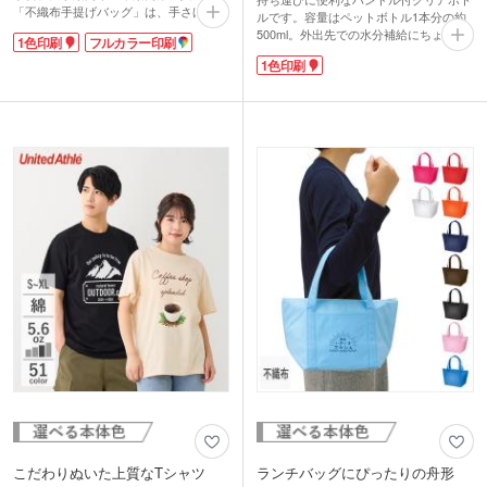
「不織布手提げバッグ」は、手さげにも
ルです。容量はペットボトル1本分の約
ショルダーにも使える2wayタイプ。書
500ml。外出先での水分補給にちょうど
1色印刷
フルカラー印刷
類やパンフレットが横にスマートに収納
いいサイズです。中身が見えない色付き
できます。本体色は清潔感のあるホワイ
1色印刷
ボトルは生活感を抑えられてとってもス
ト、ビビッドなホットピンク、クールな
タイリッシュ。傷も目立ちにくく長く使
ダークグレーなど、豊富なバリエーショ
ってもらえるノベルティアイテムです。
ンは40色!イメージに合った色が選べま
フタと本体に1色印刷ができます。ブラ
す。
ンドの販促品など、こなれた雰囲気のボ
トルを製作できますよ。
こだわりぬいた上質なTシャツ
ランチバッグにぴったりの舟形