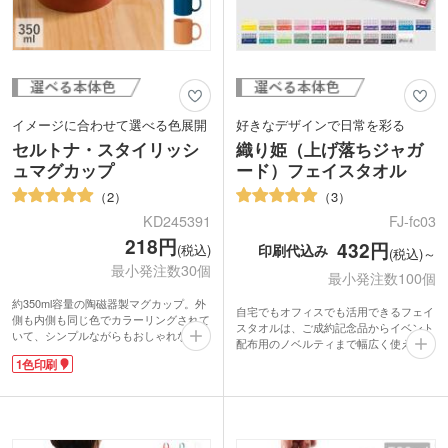
イメージに合わせて選べる色展開
好きなデザインで日常を彩る
セルトナ・スタイリッシ
織り姫（上げ落ちジャガ
ュマグカップ
ード）フェイスタオル
2
3
KD245391
FJ-fc03
218円
432円
印刷代込み
(税込)
(税込)～
最小発注数30個
最小発注数100個
約350ml容量の陶磁器製マグカップ。外
自宅でもオフィスでも活用できるフェイ
側も内側も同じ色でカラーリングされて
スタオルは、ご成約記念品からイベント
いて、シンプルながらもおしゃれなデザ
配布用のノベルティまで幅広く使えま
インです。目覚めのコーヒーやティータ
す。「上げ落ちジャガード織り」と呼ば
1色印刷
イムにはもちろん、毎日使えます。
れる特徴的な織り方で、イラストや文字
カラフルながらも落ち着いた色味がライ
の濃淡を表現。タオル独自の風合いを活
ンナップ。企業やキャラクターイメージ
かした、高級感ある仕上がりになりま
に合わせてお選びいただけます。30個か
す。日本製で綿100%の生地なので、肌
ら発注可能！名入れ印刷でオリジナルの
に優しい触り心地です。
マグカップが制作できます。