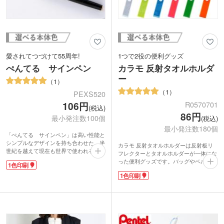
愛されてつづけて55周年!
1つで2役の便利グッズ
ぺんてる サインペン
カラモ 反射タオルホルダ
ー
1
1
PEXS520
R0570701
106円
(税込)
86円
最小発注数100個
(税込)
最小発注数180個
「ぺんてる サインペン」は高い性能と
シンプルなデザインを持ち合わせた、半
カラモ 反射タオルホルダーは反射板リ
世紀を越えて現在も世界で使われる究極
フレクターとタオルホルダーが一体にな
の水性ペンです。
った便利グッズです。バッグやベルトル
1色印刷
いつも身近に置いておきたい使いやすさ
ープに簡単につけられるカラビナ付き
は、自信の逸品。学校の先生から、著名
1色印刷
で、工事現場や外での作業時に大活躍!
な作家、デザイナー、クリエイター、第
リフレクターのループ部分にタオルを通
36代アメリカ合衆国大統領まで愛用した
しておけば、すぐに使えます。リフレク
伝説があります。NASA宇宙飛行計画の
ターキーホルダーとして、夜道の安全対
公式ペンにも選ばれていました!
策にもなります。
それもそのはず、なめらかなタッチの繊
1色名入れをして、交通安全のイベント
維ペン先で、ほどよい筆記線の幅は0.8