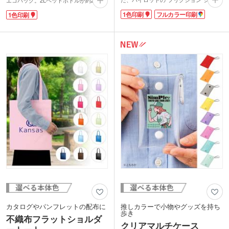
エコバッグ。2Lペットボトルが約2本入
ズの蛍光ペン。オフィスや学校、ご家庭
るサイズです。使いやすいレジ袋型で毎
1色印刷
フルカラー印刷
1色印刷
でも何かと使う蛍光ペンは、ノベルティ
日のお買い物やレジャーに便利です。
や粗品の定番で人気があります。
折り畳み方は簡単!縦に三つ折りしたあ
摩擦熱で筆跡を消去するので消しカスが
と、クルクルっと折り畳み、最後に面フ
出ず、鉛筆やシャープペンシルの消し跡
ァスナーで留めるだけ。折りたたみ時に
と比べて消し残りが非常に少ないのも特
見える位置にも名入れができるので販促
長です。仕事や勉強がはかどること間違
効果バッチリです。
いナシ!名入れの目立つ白軸なので、ロ
ポリエステル素材なので薄くて軽く、か
ゴやイラストのPR効果も抜群です。
さばらず携帯することができます。今や
必需品であるエコバッグは常に持ち歩く
ため、コンパクトに折りたためるものは
動画提供 : パイロット公式 YouTubeチャ
もらって喜ばれること間違いなし!企業
ンネル
カラーやキャラクターイメージに合わせ
てオリジナルエコバッグを製作するのは
いかがでしょう。
カタログやパンフレットの配布に
推しカラーで小物やグッズを持ち
歩き
不織布フラットショルダ
クリアマルチケース