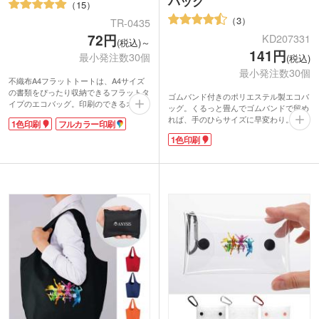
バッグ
15
3
TR-0435
72円
KD207331
(税込)～
141円
最小発注数30個
(税込)
最小発注数30個
不織布A4フラットトートは、A4サイズ
の書類をぴったり収納できるフラットタ
ゴムバンド付きのポリエステル製エコバ
イプのエコバッグ。印刷のできるオリジ
ッグ。くるっと畳んでゴムバンドで留め
ナルバッグが、激安価格で制作できま
れば、手のひらサイズに早変わり。カバ
1色印刷
フルカラー印刷
す。軽くて丈夫な不織布素材なので、イ
ンの中でもかさばらず、持ち運びに便利
ベントや展示会で資料を入れる配布物バ
1色印刷
です。肩にかけられる持ち手で、重い荷
ッグに最適です。
物も持ちやすいのがうれしいですね。
不織布A4フラットトートバッグは広範
1色印刷で表面に大きく名入れができま
囲に1色印刷、フルカラー印刷ができま
す。スーパーや家電量販店などのキャン
すので、キャラクターを印刷して同人イ
ペーンノベルティにぴったり。5色展開
ベントのお土産用バッグにも。100個以
なので、お好みの色を選んでいただけま
下の小ロットでもご注文可能です。企業
す。
やイベントのイメージカラーに合わせ
て、カラフルな13色からお好きなカラー
を選んでくださいね。