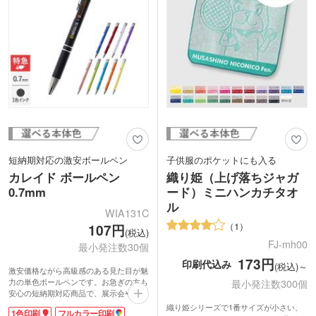
短納期対応の激安ボールペン
子供服のポケットにも入る
カレイド ボールペン
織り姫（上げ落ちジャガ
0.7mm
ード）ミニハンカチタオ
ル
WIA131C
1
107円
(税込)
FJ-mh00
最小発注数30個
173円
印刷代込み
(税込)～
激安価格ながら高級感のある見た目が魅
力の単色ボールペンです。お急ぎの方も
最小発注数300個
安心の短納期対応商品で、展示会やオー
プンキャンパスなど大勢の来場者への配
織り姫シリーズで1番サイズが小さい、
1色印刷
フルカラー印刷
布におすすめ。スルスル書ける滑らかな