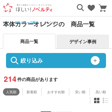
本体カラーオレンジの 商品一覧
TOP
本体カラーで探す
オレンジ
商品一覧
デザイン事例
絞り込み
214
件の商品があります
人気
順
新着順
おすすめ順
安い順
高い順