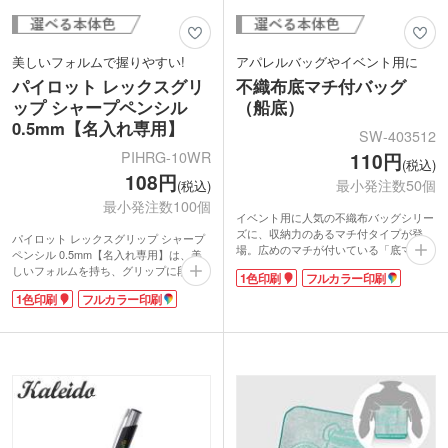
美しいフォルムで握りやすい!
アパレルバッグやイベント用に
パイロット レックスグリ
不織布底マチ付バッグ
ップ シャープペンシル
（船底）
0.5mm【名入れ専用】
SW-403512
PIHRG-10WR
110円
(税込)
108円
最小発注数50個
(税込)
最小発注数100個
イベント用に人気の不織布バッグシリー
ズに、収納力のあるマチ付タイプが登
パイロット レックスグリップ シャープ
場。広めのマチが付いている「底マチ付
ペンシル 0.5mm【名入れ専用】は、美
バッグ(船底)」なら、たっぷり入りま
しいフォルムを持ち、グリップに段差が
1色印刷
フルカラー印刷
す。展示会やイベント向けだけではな
ないから握りやすいシャープペンシル。
く、ショッピングバッグやアパレルバッ
1色印刷
フルカラー印刷
ボディーが白なので社名・メッセージな
グにもどうぞ。本体色は上品なアイボリ
どがきれいに映えます。鮮やかなパステ
ー、都会的なライトグレーなど、ポピュ
ルカラー5色をご用意。
ラーな11色から選べます。