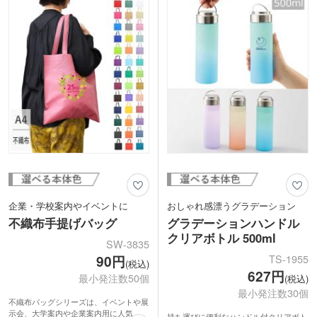
色落ちの心配がないので、企業名やロゴ
を名入れすれば販促効果が長続き!生活
に馴染むサイズ感のオリジナルデザイン
タオルが製作できます。インパクトのあ
る大きめな名入れデザインがおすすめで
す。
企業・学校案内やイベントに
おしゃれ感漂うグラデーション
不織布手提げバッグ
グラデーションハンドル
クリアボトル 500ml
SW-3835
TS-1955
90円
(税込)
627円
最小発注数50個
(税込)
最小発注数30個
不織布バッグシリーズは、イベントや展
示会、大学案内や企業案内用に人気。
持ち運びに便利なハンドル付クリアボト