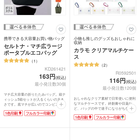
携帯できる大容量お買い物バッグ
小物も推しのグッズもおしゃれに
収納
セルトナ・マチ広ラージ
カラモ クリアマルチケー
ポータブルエコバッグ
ス
1
2
KD261421
R0592501
163円
(税込)
116円
(税込)
最小発注数30個
最小発注数120個
マチ広大容量の折りたたみバッグ。箱テ
おしゃれなクリア素材で日常使いに便利
ィッシュ5箱セットが入るくらいの大き
なマルチケースです。絆創膏や目薬な
さです。底マチが広いのでコンビニ弁当
ど、バッグの中で迷子になりがちな小物
をフラットに入れられます。使わない時
1色印刷
フルカラー印刷
を収納できます。カラビナ付きでリュッ
は折りたたんでコンパクトに収納可能。
1色印刷
フルカラー印刷
クやベルトに取り付け可能。カラバリ豊
軽量でかさばらないポリエステル製で
富なので、缶バッジや小ぶりなアクリル
す。持ち手は肩掛けができる長さで、荷
スタンドなどを入れる推し活グッズにも
物が重たくなっても安心。毎日のお買い
おすすめです。
物にお使いいただけます。
表面に1色印刷かフルカラー印刷で名入
本体色はカラフルな5色展開。企業ロゴ