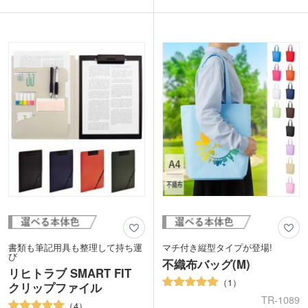
弁当の傷み防止に保冷トートは必需品で
ジナルティの高いグッズが制作できま
すよね。500ml缶なら縦に6本、食品用容
す。ファスナー部分は、テーマに合わせ
器なら2〜3個積み重ねてファスナーが閉
て選べる豊富なカラー展開！ステーショ
められる手頃なサイズです。コンパクト
ナリーなど小物やキャラクターグッズを
に折り畳めてバッグだけの持ち運びもラ
入れたセット販売にもおすすめです。
クラク。
生産ロットを増やし、お値段もお手頃価
格にできました。無地のシンプルなデザ
インに印刷が映えますよ。オリジナル保
冷バッグの製作にいかがでしょうか。
書類も筆記用具も整理して持ち運
マチ付き縦型タイプが登場!
び
不織布バッグ(M)
リヒトラブ SMART FIT
1
クリップファイル
TR-1089
4