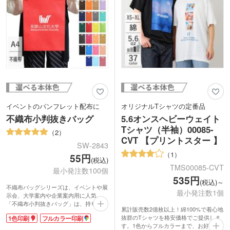
イベントのパンフレット配布に
オリジナルTシャツの定番品
不織布小判抜きバッグ
5.6オンスヘビーウェイト
Tシャツ（半袖）00085-
2
CVT 【プリントスター 】
SW-2843
1
55円
(税込)
TMS00085-CVT
最小発注数100個
535円
(税込)～
不織布バッグシリーズは、イベントや展
最小発注数1個
示会、大学案内や企業案内用に人気。
「不織布小判抜きバッグ」は、持ち運び
累計販売数2億枚以上！綿100%で着心地
しやすい小判抜きタイプのデザイン。厚
抜群のTシャツを格安価格でご提供しま
1色印刷
フルカラー印刷
手のA4サイズがすっぽり収まり、書類
す。1色からフルカラーまで、お好きな
やパンフレットなどスマートに収納でき