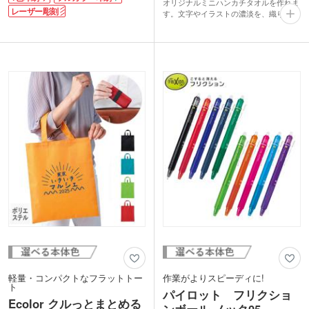
オリジナルミニハンカチタオルを作れま
書き心地で、オンオフ問わず使えます。
レーザー彫刻
す。文字やイラストの濃淡を、織りの凹
学生からビジネスパーソンまで幅広い層
凸で表現。インク印刷と異なり、洗濯に
に喜ばれる実用的なノベルティです。
よる色落ちがありません。タオルが名産
印刷方法は1色・フルカラー・レーザー
の今治製で手触りが良く、綿100％なの
彫刻から選択できます。カラバリ豊富な
で吸水性も抜群！コンパクトなのでポケ
ので、配布シーンやブランドイメージに
ットやバッグに入れて、手洗い後のお手
合った本体色を探しやすいです。
拭きとして活躍します。
リーズナブルなので、公共団体のPR品
や学校卒業記念品におススメです。限ら
れた予算で満足度の高いオリジナルタオ
ルが制作できます。
軽量・コンパクトなフラットトー
作業がよりスピーディに!
ト
パイロット フリクショ
Ecolor クルっとまとめる
ンボール ノック05