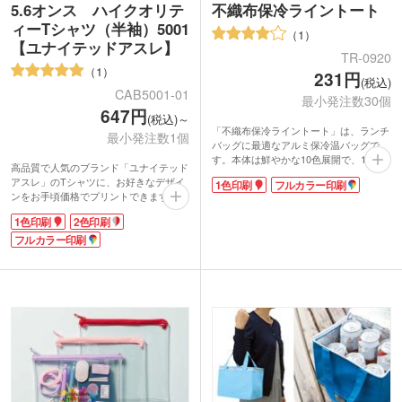
5.6オンス ハイクオリテ
不織布保冷ライントート
ィーTシャツ（半袖）5001
1
【ユナイテッドアスレ】
TR-0920
1
231円
(税込)
CAB5001-01
最小発注数30個
647円
(税込)～
「不織布保冷ライントート」は、ランチ
最小発注数1個
バッグに最適なアルミ保冷温バッグで
す。本体は鮮やかな10色展開で、1色印
高品質で人気のブランド「ユナイテッド
刷でオリジナル名入れが可能です。
アスレ」のTシャツに、お好きなデザイ
1色印刷
フルカラー印刷
暖かくなるとお弁当の傷みが心配。そこ
ンをお手頃価格でプリントできます。
で保冷ランチバッグの登場です!内側に
「よれない・長持ちする」頼れる生地
アルミシートを貼つけているため、保冷
1色印刷
2色印刷
で、オリジナルTシャツを手軽に作成可
温効果が抜群。保冷剤を一緒にバッグに
能。印刷は1色からフルカラーまで対
フルカラー印刷
いれれば、冷気を逃さずお弁当の痛みを
応、胸や袖へのワンポイント印刷もおま
防ぎます。
かせ。クラスTシャツからイベントスタ
バッグのサイズは女性やお子さん向けお
ッフ用、ライブ物販品まで、幅広いシー
弁当+200ml紙パックがちょうど入る程度
ンでご活用いただけます。
です。缶なら縦に3本入れることができ
ほど良い厚みで性別や年代を問わず着用
るサイズ感です。外ポケット付なので、
しやすい正統派な1枚。豊富なカラーバ
スマホやパスケースをサッと入れるのに
リエーションで、好みの色もきっと見つ
も便利ですよ。
かります！
オリジナルの名入れが映える無地のシン
プルなデザインで、イラストやロゴマー
クを印刷するのにおすすめです。