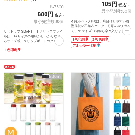
105円
(税込)～
LF-7560
最小発注数30個
880円
(税込)
最小発注数30個
不織布バッグ(M)は、肩掛けしやすい縦
型形状の不織布バッグ。舟形のマチ付き
で、A4サイズの荷物も楽々入ります。ハ
リヒトラブ SMART FIT クリップファイ
ンドル部分は長めになっているので、肩
ルは、A4サイズの用紙がしっかり収ま
1色印刷
2色印刷
掛けしやすく荷物の出し入れも楽ちん!
るサイズ感。クリップボードのクリップ
冊子などの資料が多くなりがちなオープ
フルカラー印刷
は開いたまま固定でき、用紙を揃えて差
1色印刷
ンキャンパスや、展示会にピッタリのア
し込みやすいです。内側と裏面にもポケ
イテムです。
ットがあるので、書類と用紙のストック
カラーは豊富な13色展開。お好きな色を
を分けて収納することもできます。内側
選べるので、企業のイメージに合ったチ
のポケットは、ふせんやペンなどのこま
ョイスも可能です。名入れはフルカラー
ごました物を引っかけられる切れ込み入
での印刷も可能なので、ファンクラブの
り。これ一つあれば、書類も筆記用具も
オリジナルグッズや同人グッズの作成に
スマートにまとめて持ち運べますね。
もおすすめ。お手頃価格なのも嬉しいポ
表紙・内面・内ポケット部分に1色で名
イントですね。
入れできます。学校名や企業ロゴを印刷
して、卒業記念品や周年記念品として配
布するのにおすすめです。