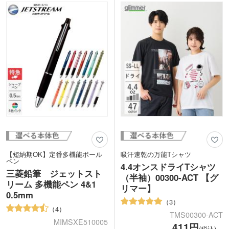
れできます。ブランド名をプリントした
やイベント名を入れたノベルティ制作に
販促品、イベントロゴをプリントした物
いかがでしょうか。
販グッズなどにぴったりです。性別問わ
ず喜ばれる格安アイテムをお探しの方に
ぴったり！
【短納期OK】定番多機能ボール
吸汗速乾の万能Tシャツ
ペン
4.4オンスドライTシャツ
三菱鉛筆 ジェットスト
（半袖）00300-ACT 【グ
リーム 多機能ペン 4&1
リマー】
0.5mm
3
4
TMS00300-ACT
MIMSXE510005
411円
(税込)～