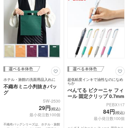
やスポーツイベントで配布するのがおす
ミリ。カレンダーのコマやノートの罫線
すめです。外出先でも頻繁に手洗いをす
でもはみ出ず、するすると気持ちの良い
る今の時代にぴったりな、タオルの持ち
書き心地。スタッフも愛用する絶対おす
運びに便利なノベルティ。ポストインも
すめ品です。
可能でDMとして送ることもできます。
インクは黒・赤・青・緑・橙・黄色・桃
色・空色のカラフルな8色。再生プラス
チック利用率83%の地球にも優しいエコ
商品です。
動画提供 : ぺんてる公式チャンネル
ホテル・旅館の洗面用品入れに
超低粘度インキで油性なのになめ
らか
不織布ミニ小判抜きバッ
ぺんてる ビクーニャ フィ
グ
ール 固定クリップ 0.7mm
SW-2530
PEBX117
29円
(税込)
84円
(税込)
最小発注数100個
最小発注数100個
不織布バッグシリーズは、ホテル・旅館
ぺんてる ビクーニャ フィール 固定クリ