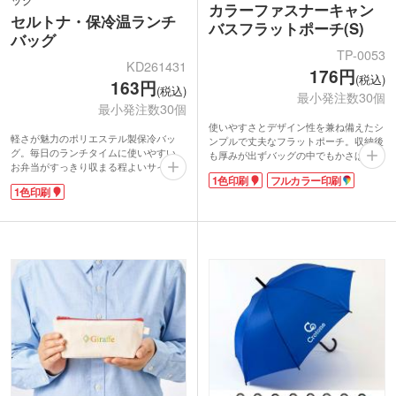
カラーファスナーキャン
セルトナ・保冷温ランチ
バスフラットポーチ(S)
バッグ
TP-0053
KD261431
176円
(税込)
163円
(税込)
最小発注数30個
最小発注数30個
使いやすさとデザイン性を兼ね備えたシ
軽さが魅力のポリエステル製保冷バッ
ンプルで丈夫なフラットポーチ。収納後
グ。毎日のランチタイムに使いやすい、
も厚みが出ずバッグの中でもかさばりま
お弁当がすっきり収まる程よいサイズ感
せん。ステーショナリーやコスメポーチ
1色印刷
フルカラー印刷
です。内側は保冷温仕様で、オールシー
にぴったりなサイズ。さりげなく主張す
1色印刷
ズン使えます。通勤・通学はもちろん、
るカラーファスナーがポイントです。キ
ちょっとした外出やピクニックにも。
ーホルダーやチャームを取り付けられる
本体色は選べる5色展開で、企業ロゴや
ループ付き。10色からお好きな色を選べ
イベント名を入れたノベルティにもおす
ます。
すめ。実用性が高く、日常使いされやす
1色・フルカラー印刷が可能。推し活グ
いアイテムです。
ッズやアパレルブランドのロゴ入り販促
ノベルティとしておすすめです。SS、M
サイズも展開中。