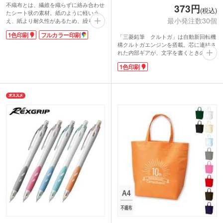
不織布とは、繊維を織らずに絡み合わせ
373円
(税込)
たシート状の素材。紙のように軽いう
最小発注数30個
え、紙より耐久性があるため、繰り返し
使えるエコ素材として人気です。不織布
1色印刷
フルカラー印刷
「三菱鉛筆 クルトガ」は自動新回転機
スクエアトートは、ゆとりのマチで収納
構クルトガエンジンを搭載。芯に連結さ
力が自慢。カラフルな色合いが楽しいバ
れた内部ギアが、文字を書くときの筆圧
ッグです。
を利用して、上下に運動。書くたびに芯
1色印刷
を少しずつ回転させるクルトガエンジン
によって、円心形に芯が摩耗し、いつま
でも均等にとがった書きやすい芯の状態
をキープします。だんだん太くなる、薄
くなるといった文字ムラをなくし、くっ
きり見やすいノートや資料が書きあがり
ます。
小学校、中学校の卒業記念品に大変人気
があります。