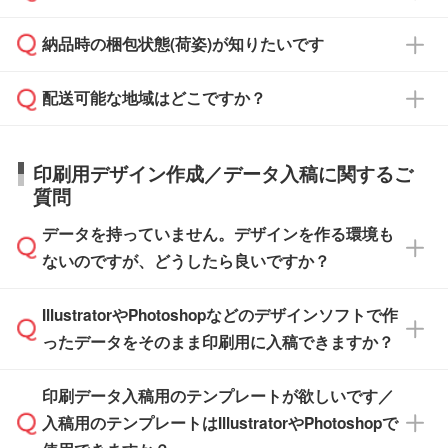
対応できる場合がございます。
よりお知らせください。
・商品のみ注文する場合(サンプル購入を含む)
見積もり・ご注文時にその旨をお知らせくださ
ご希望の際は担当スタッフまでお気軽にご相談
ご入金確認後、1～2営業日で出荷いたしま
納品時の梱包状態(荷姿)が知りたいです
い。
ご入金確認後に在庫を確保し、注文確定のご連
ください。
す。
在庫状況や印刷スケジュールを確認のうえ、対
絡を致します。ご入金いただくまで在庫の確保
応が可能かご案内いたします。
配送可能な地域はどこですか？
はできかねますので予めご了承ください。
商品によって異なります。各ページにある商品
納期は商品や数量、印刷方法、ご納品場所、在
また、お急ぎで印刷をご希望の場合は、最短5
詳細の荷姿欄をご確認ください。
庫の有無によって異なります。正確な日程はス
営業日で出荷可能な商品もご用意しておりま
【箱入り】 商品がひとつずつ箱に入っていま
日本全国へお届けが可能です。なお、海外への
タッフまでお問い合わせください。
印刷用デザイン作成／データ入稿に関するご
す。>>
対象商品はこちら
す。(白箱、化粧箱、ブリスターパックなど)
直接納品は行っておりませんので予めご了承く
質問
※最短出荷日は商品によって異なります。各商
【袋入り】 商品がひとつずつ袋に入っていま
ださい。
また、商品ページ内の「出荷までのスケジュー
品ページにてご確認ください
す。(透明袋、デザイン袋など)
データを持っていません。デザインを作る環境も
ル」に注文予定日をご入力いただくと、おおよ
【個包装なし】 個包装がされていない状態で
ないのですが、どうしたら良いですか？
その締切日や出荷目安をご確認いただけます。
納品します。
商品在庫や印刷ラインを確保するためにも、商
※化粧箱から白箱への入れ替えや、オリジナル
IllustratorやPhotoshopなどのデザインソフトで作
品が決まりましたらお早めのご発注をお願いい
無料の「
デザインシミュレーター
」を使えば、
箱の作成は原則承っておりません。
たします。
ったデータをそのまま印刷用に入稿できますか？
PCやスマホから簡単にデザインを作成できま
す。スタンプやテンプレートも豊富なので、デ
※土日祝日を除く営業日換算です。
印刷データ入稿用のテンプレートが欲しいです／
ザインソフトがなくても安心です。
IllustratorやPhotoshop、CLIP STUDIOなどのデ
※沖縄・離島は追加日数がかかります。
入稿用のテンプレートはIllustratorやPhotoshopで
ザインソフトでこだわりのデザインを作成した
また、「
データ作成サービス
」もご利用いただ