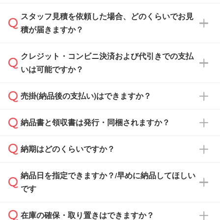
スタッフ見積を依頼した場合、どのくらいでお見
可能です。見積・注文フォームにて『ゲストの
積が届きますか？
まま進む』ボタンからお進みのうえ、ご依頼く
ださい。
クレジット・コンビニ決済および代引きでの支払
通常、翌営業日までにお送りしております。混
いは可能ですか？
雑状況によっては、お時間をいただくこともご
ざいます。予めご了承ください。土日祝日にご
売掛(納品後の支払い)はできますか？
依頼いただいた場合は、翌営業日以降のご連絡
銀行振込のみのご対応となります。
となります。
納品書と領収書は発行・同梱されますか？
基本的には先入金をお願いしておりますが、自
治体・行政機関・学校・病院・上場企業様 な
納期はどのくらいですか？
どの場合は、月末締め翌月末払いに対応可能で
納品書・領収書は ご依頼をいただいた場合の
す。
み発行しております。商品への同梱はしておら
納品日を指定できますか？/早めに納品してほしい
ず、通常はPDFデータをメール添付でお送りし
・印刷する場合(500個程度)
また、卒業・卒園記念品で対策委員会や個人様
です
ます。
ご入金、イメージ画像の校了から約2週間～2
からご注文いただく場合でも、お支払い元が学
原本の郵送をご希望の場合は、担当スタッフま
週間半でご納品いたします。
校や幼稚園・保育園であれば、同様の条件でご
たは注文フォームの『ご注文に関する備考欄』
在庫の確保・取り置きはできますか？
ご希望の納期がある場合は、お問い合わせ・お