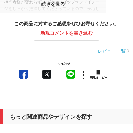
担当者様が変わらず、当社のロゴやブランドイメー
続きを見る
ジをしっかり把握してくださっているので、安心し
てお任せしております。
今回の販促用ボールペンは4回目のリピートになり
この商品に対するご感想をぜひお寄せください。
ましたが、納期も早く、印刷の仕上がりも素晴らし
新規コメントを書き込む
いです。初めて依頼した際から、担当者様の対応に
助けられております。
これからもずっとお願いしたい信頼できるパートナ
レビュー一覧
ーです。
スタッフコメント
この度はレビュー投稿をいただきありがとうござい
ます。
春にご依頼いただいたコットントートをはじめ、ポ
スターやシールなど取扱外のアイテムにも柔軟に対
応させていただきましたが、いずれもご満足いただ
けたとのこと、大変嬉しく拝見いたしました。
もっと関連商品やデザインを探す
今回の販促用ボールペンにつきましては、過去にご
制作された現物のお写真をもとに、データを作成い
たしました。