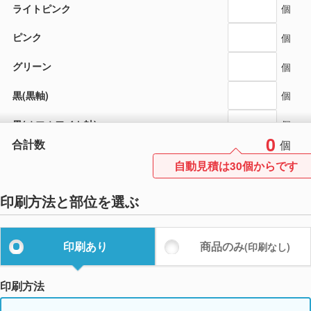
ライトピンク
個
ピンク
個
グリーン
個
黒(黒軸)
個
黒(オフホワイト軸)
個
0
合計数
個
ブルーブラック
個
自動見積は30個からです
赤
個
印刷方法と部位を選ぶ
オレンジ
個
イエロー
個
印刷あり
商品のみ
(印刷なし)
青
個
印刷方法