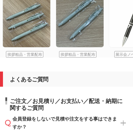
挨拶粗品・営業配布
挨拶粗品・営業配布
展示会ノ
よくあるご質問
ご注文／お見積り／お支払い／配送・納期に
関するご質問
会員登録をしないで見積や注文をする事はできま
すか？