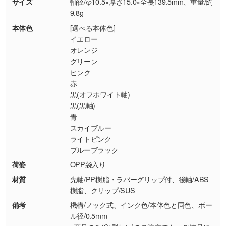
・商品到着後7日以上経過している場合
しく見る
サイズ
軸径/φ10.5×厚さ15.0×全長139.5mm、重量/約
9.8g
・お客様のご都合による返品・交換依頼(商
品・色・数量などの注文間違い等)
・背景がある画像からキャラクター部分だけを
本体色
[選べる本体色]
イエロー
使いたいです
オレンジ
シンプルな背景のデータや、使いたいキャラク
グリーン
ター部分の輪郭がはっきりしているデータは切
ピンク
り抜き処理が可能です。→
詳しく見る
赤
黒(オフホワイト軸)
・持っているデータの背景が足りない／塗り足
黒(黒軸)
しの作り方が分からない
青
印刷したいデータが印刷範囲よりも小さい場
スカイブルー
ライトピンク
合、シンプルな色・柄の背景であれば拡張が可
ブルーブラック
能です。→
詳しく見る
荷姿
OPP袋入り
・デザインにQRコードを入れたい／QRコード
材質
先軸/PP樹脂・ラバーグリップ付、後軸/ABS
樹脂、クリップ/SUS
を生成してほしい
URLをご指定いただければ、QRコードを生成
備考
機構/ノック式、インク色/本体色と同色、ボー
いたします。配置のご相談にも応じています。
ル径/0.5mm