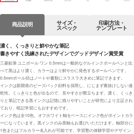
サイズ・
印刷方法・
商品説明
スペック
テンプレート
濃く、くっきりと鮮やかな筆記
書きやすく洗練されたデザインでグッドデザイン賞受賞
三菱鉛筆 ユニボール ワン 0.5mmは一般的なゲルインクボールペンと比
べて黒はより濃く、カラーはより鮮やかに発色するボールペンです。
0.5mmボール径はノートや書類にスラスラ大きめに筆記できます。
インクは新開発のビーズパック顔料を採用し、にじまず裏抜けしない速
乾性。くっきりと色が出るので、見やすさが際立ちます。濃く、くっき
りと筆記できる黒インクは記憶に残りやすいことが研究により立証され
ており、暗記学習にもおすすめです。
インク色は全10色。オフホワイト軸をベースにインク色がポイントカラ
ーになっています。黒インクのみ黒軸もお選びいただけます。軸部分に
1色またはフルカラー名入れが可能です。学習塾の体験学習やデザイン