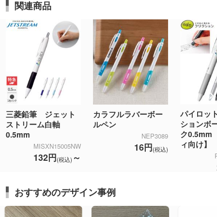
関連商品
納期や仕上がりにもご満足いただけたようで、担当
者一同励みになります。
展示会で制作したグッズが、少しでもお役に立てま
したら嬉しく思います。
パイロッ
三菱鉛筆 ジェット
カラフルラバーボー
ションボ
ストリーム白軸
ルペン
ク0.5m
0.5mm
NEP3089
ィ向け】
16円
MISXN15005NW
(税込)
132円
～
(税込)
おすすめのデザイン事例