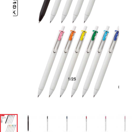
1
/
25