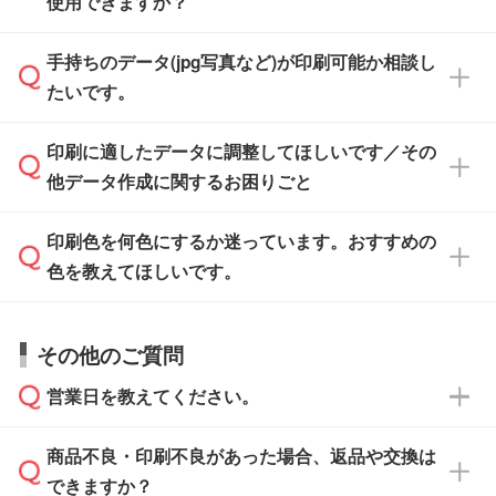
使用できますか？
い方は、
完全データ入稿
がおすすめです。
けます。ご希望の文言・書体・印刷色をお知ら
「.ai」形式または「.psd」形式で保存し、お見
せいただければ、弊社にて無料でデザインデー
積・ご注文フォームにアップロードしてご入稿
手持ちのデータ(jpg写真など)が印刷可能か相談し
一部商品は入稿用テンプレートのご用意があり
タを1点作成いたします。
ください。
たいです。
ます。各商品ページの『印刷方法・テンプレー
ト』からダウンロードをお願いいたします。
ご入稿後は経験豊富なスタッフがデータに不備
印刷に適したデータに調整してほしいです／その
入稿用のテンプレートはPDF形式ですが、
印刷に適したデータ・解像度かどうか、担当ス
がないかチェックし、お客様と確認してから印
IllustratorやPhotoshopで開いてご利用いただけ
他データ作成に関するお困りごと
タッフが事前に確認いたします。
刷に進みますので、ご安心ください。
ます。詳しい手順は「
入稿テンプレートの使い
データはお見積・ご注文・
お問い合わせフォー
方
」をご確認ください。
印刷色を何色にするか迷っています。おすすめの
ム
へ添付いただくか、担当スタッフ宛にメール
データ作成でお困りの際には、担当スタッフが
でお送りください。
色を教えてほしいです。
サポートいたしますのでお気軽にご相談くださ
仕上がりに影響しそうな点もチェックいたしま
い。
すので、データのご相談だけでもお気軽にお問
お問い合わせフォーム
や、見積/注文フォーム
お見積・ご注文・
お問い合わせフォーム
からご
その他のご質問
い合わせください。
から添付してお送りください。
相談いただきますと、担当スタッフがお客様の
ご希望や商品の本体色を確認し、印刷色をご提
営業日を教えてください。
なお、印刷用データの作り方に関する詳細は、
・解像度の低いデータをトレース/調整してほ
案させていただきます。
「
完全データ入稿
」をご参照ください。
しい
本体色がブラック、ネイビーなど濃色の場合は
商品不良・印刷不良があった場合、返品や交換は
営業日は平日の10:00～18:00で、土日祝日はお
解像度の低い画像や、手書きのイラスト、写真
白色か淡い色の印刷色をおすすめしておりま
できますか？
休みとなります。注文・見積・お問い合わせ