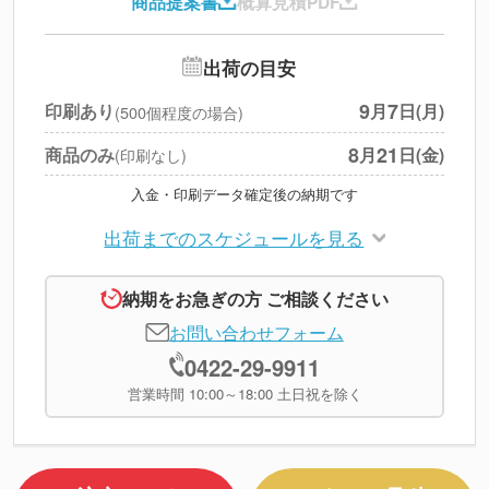
商品提案書
概算見積PDF
送料
--
※
北海道・沖縄・離島 別途
追加オプション
--
出荷の目安
円
税別合計
9
7
印刷あり
月
日(月)
(500個程度の場合)
※
上記小計は税別です
8
21
商品のみ
月
日(金)
(印刷なし)
入金・印刷データ確定後の納期です
出荷までのスケジュールを見る
納期をお急ぎの方 ご相談ください
お問い合わせフォーム
0422-29-9911
営業時間 10:00～18:00 土日祝を除く