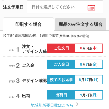
注文予定日
印刷する場合
商品のみ注文する場合
校了(印刷原稿確認)後、3週間で出荷
(数量500個程度の場合)
注文・
1
ご注文日
8
6
木
月
日(
)
STEP
デザイン入稿
2
ご入金日
8
7
金
月
日(
)
ご入金
STEP
3
校了のお返事
8
17
月
月
日(
)
デザイン確認
STEP
4
出荷日
9
7
月
月
日(
)
出荷
STEP
地域別所要日数はこちら