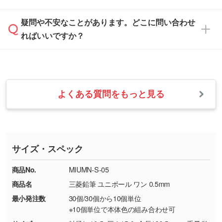
などを、印刷に適したベクターデータに変換し
す。
は、土日祝日でもお送りいただければ、出社後
ます。→
詳しく見る
本体色がナチュラルなど淡色の場合、印刷をく
疑問や不安なことがあります。どこに問い合わせ
速やかに対応いたします。
お手数をお掛けいたしますが、至急担当スタッ
っきりと目立たせたいときは濃い印刷色が、柔
ればいいですか？
フまでご連絡ください。商品の状況を確認し、
・フルカラーデータを1色に変換してほしい
らかい雰囲気にしたいときは淡い印刷色が映え
改めてご案内いたします。
シルク印刷、レーザー彫刻など印刷方法にあわ
ます。
せて、フルカラーのデータを1色になおしま
お問い合わせフォームをご利用ください。1営
【返品・交換の対象】
す。→
詳しく見る
業日以内に担当スタッフよりメールにてご連絡
また、お選びいただいた印刷色が本体色に合わ
・お届け時に商品が損傷・故障している場合
いたします。
ない場合や仕上がりに影響しそうな場合は、ス
よくある質問をもっと見る
・ご注文と異なる商品が届いた場合
・1色印刷でグラデーションや濃淡を表現した
お急ぎの場合はお電話でのご質問も受け付けて
タッフから別の色をご案内することもございま
・印刷不良があった場合
い
おります。下記電話番号までお問い合わせくだ
す。
※印刷不良は原則として“再印刷”でご対応させ
網点という技法で濃淡を表現することができま
さい。
ていただいております。
す。濃淡の差が分かるデータに調整いたしま
サイズ・スペック
※詳しくは「
商品の良品基準について
」をご覧
す。→
詳しく見る
TEL：0422-29-9911 営業時間10:00～
ください。
18:00(土日祝日除く)
商品No.
MIUMN-S-05
・コーポレートカラーを使って印刷したい／印
お問い合わせフォームはこちら
商品名
三菱鉛筆 ユニボール ワン 0.5mm
【返品・交換ができない場合】
刷色にこだわりがある
最小発注数
30個/30個から10個単位
・お客様の元で商品を加工された場合、または
DIC・PANTONEなどのカラーチップの指定や、
※10個単位で本体色の組み合わせ可
商品が破損した場合
現物支給による色指定も承っております。→
詳