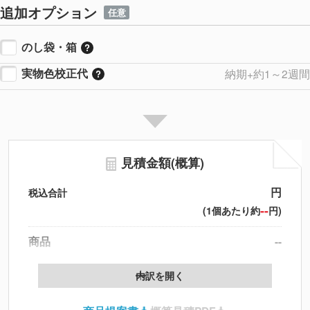
追加オプション
任意
のし袋・箱
実物色校正代
納期+約1～2週間
見積金額(概算)
円
税込合計
--
(1個あたり約
円)
商品
--
製版代
--
内訳を開く
印刷代
--