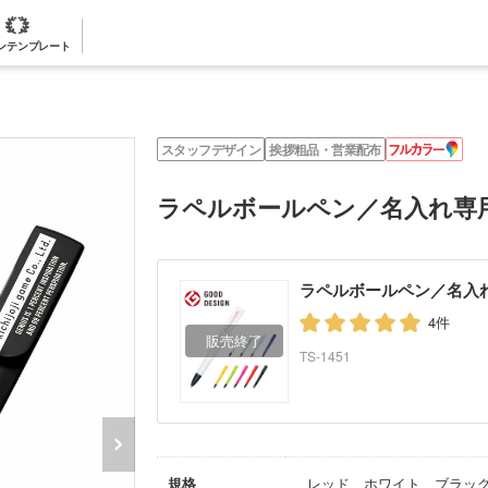
ンテンプレート
フ
スタッフデザイン
挨拶粗品・営業配布
ル
カ
ラ
ラペルボールペン／名入れ専
ー
ラペルボールペン／名入
4件
TS-1451
規格
レッド、ホワイト、ブラッ