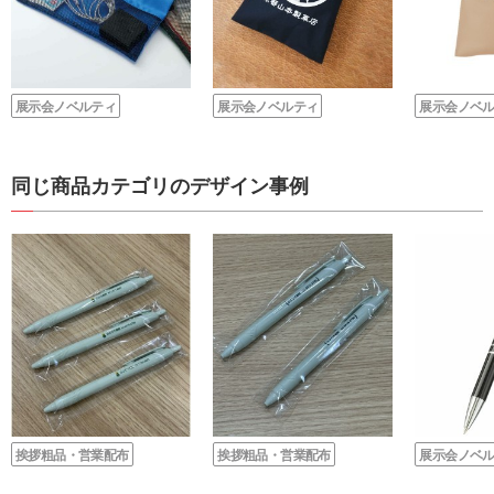
展示会ノベルティ
展示会ノベルティ
展示会ノベ
同じ商品カテゴリのデザイン事例
挨拶粗品・営業配布
挨拶粗品・営業配布
展示会ノベ