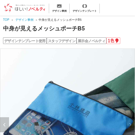
デザイン事例
デザインテンプレート
TOP
デザイン事例
中身が見えるメッシュポーチB5
中身が見えるメッシュポーチB5
1
デザインテンプレート使用
スタッフデザイン
展示会ノベルティ
色
名
入
れ