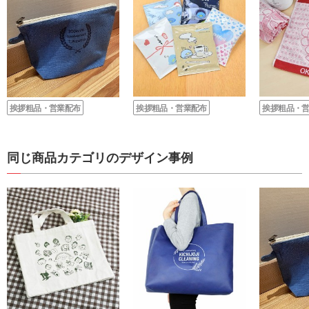
挨拶粗品・営業配布
挨拶粗品・営業配布
挨拶粗品・
同じ商品カテゴリのデザイン事例