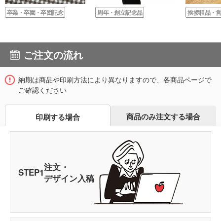
卒業・卒園・卒団記念
周年・創立記念品
挨拶粗品・
ご注文の流れ
納期は商品や印刷方法により異なりますので、各商品ページで
ご確認ください
商品のみ注文する場合
印刷する場合
注文・
STEP
1
デザイン入稿