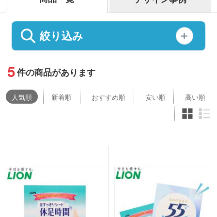
絞り込み
5
件の商品があります
人気
順
新着順
おすすめ順
安い順
高い順