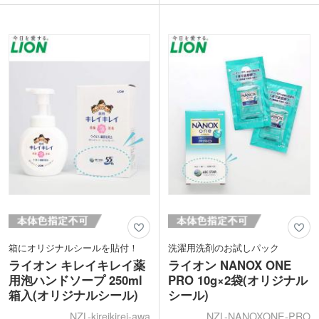
スにもおすすめ。企業の印象を伝えつ
か。企業の印象を伝えつつ、足を労わっ
つ、おもてなしの心が伝わるノベルティ
てくれる商品は貰って喜ばれること間違
です。
いなし。
手軽に使える2枚入り。お風呂上りや寝
手軽に使える2枚入り。お風呂上りや寝
る前に、ふくらはぎや足の裏に貼れば足
る前に、ふくらはぎや足の裏に貼れば足
の疲れを癒せます。
の疲れを癒せます。
箱にオリジナルシールを貼付！
洗濯用洗剤のお試しパック
ライオン キレイキレイ薬
ライオン NANOX ONE
用泡ハンドソープ 250ml
PRO 10g×2袋(オリジナル
箱入(オリジナルシール)
シール)
NZL-kireikirei-awa
NZL-NANOXONE-PRO