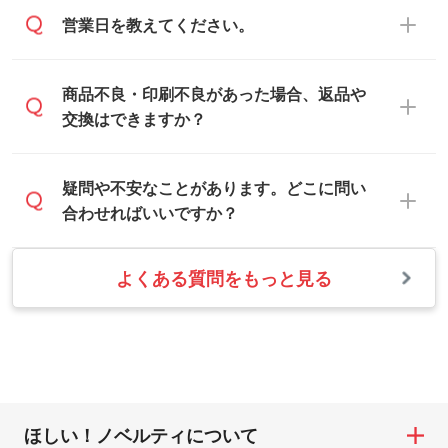
なお、印刷用データの作り方に関する詳細
お客様のご希望や商品の本体色を確認し、
・解像度の低いデータをトレース/調整して
営業日を教えてください。
は、「
完全データ入稿
」をご参照くださ
印刷色をご提案させていただきます。
ほしい
い。
本体色がブラック、ネイビーなど濃色の場
解像度の低い画像や、手書きのイラスト、
合は白色か淡い色の印刷色をおすすめして
営業日は平日の10:00～18:00で、土日祝日
商品不良・印刷不良があった場合、返品や
写真などを、印刷に適したベクターデータ
おります。
はお休みとなります。注文・見積・お問い
交換はできますか？
に変換します。→
詳しく見る
本体色がナチュラルなど淡色の場合、印刷
合わせは、土日祝日でもお送りいただけれ
をくっきりと目立たせたいときは濃い印刷
ば、出社後速やかに対応いたします。
・フルカラーデータを1色に変換してほしい
お手数をお掛けいたしますが、至急担当ス
疑問や不安なことがあります。どこに問い
色が、柔らかい雰囲気にしたいときは淡い
シルク印刷、レーザー彫刻など印刷方法に
タッフまでご連絡ください。商品の状況を
合わせればいいですか？
印刷色が映えます。
あわせて、フルカラーのデータを1色になお
確認し、改めてご案内いたします。
します。→
詳しく見る
また、お選びいただいた印刷色が本体色に
よくある質問をもっと見る
お問い合わせフォームをご利用ください。1
【返品・交換の対象】
合わない場合や仕上がりに影響しそうな場
・1色印刷でグラデーションや濃淡を表現し
営業日以内に担当スタッフよりメールにて
・お届け時に商品が損傷・故障している場
合は、スタッフから別の色をご案内するこ
たい
ご連絡いたします。
合
ともございます。
網点という技法で濃淡を表現することがで
お急ぎの場合はお電話でのご質問も受け付
・ご注文と異なる商品が届いた場合
きます。濃淡の差が分かるデータに調整い
けております。下記電話番号までお問い合
・印刷不良があった場合
たします。→
詳しく見る
わせください。
※印刷不良は原則として“再印刷”でご対応さ
ほしい！ノベルティについて
せていただいております。
・コーポレートカラーを使って印刷したい