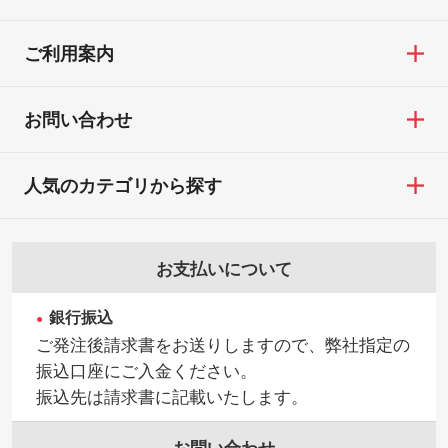
TEL：0422-29-9911 営業時間10:00～
※詳しくは「
商品の良品基準について
」をご
／印刷色にこだわりがある
18:00(土日祝日除く)
覧ください。
DIC・PANTONEなどのカラーチップの指定
ご利用案内
お問い合わせフォームはこちら
や、現物支給による色指定も承っておりま
【返品・交換ができない場合】
す。→
詳しく見る
・お客様の元で商品を加工された場合、ま
お問い合わせ
たは商品が破損した場合
・背景がある画像からキャラクター部分だ
・商品到着後7日以上経過している場合
けを使いたいです
人気のカテゴリから探す
・お客様のご都合による返品・交換依頼(商
シンプルな背景のデータや、使いたいキャ
品・色・数量などの注文間違い等)
ラクター部分の輪郭がはっきりしているデ
ータは切り抜き処理が可能です。→
詳しく
お支払いについて
見る
銀行振込
・持っているデータの背景が足りない／塗
ご発注後請求書をお送りしますので、弊社指定の
り足しの作り方が分からない
振込口座にご入金ください。
印刷したいデータが印刷範囲よりも小さい
振込先は請求書に記載いたします。
場合、シンプルな色・柄の背景であれば拡
張が可能です。→
詳しく見る
お問い合わせ