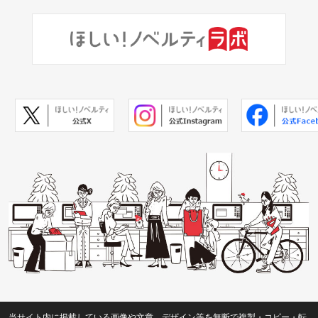
当サイト内に掲載している画像や文章、デザイン等を無断で複製・コピー・転