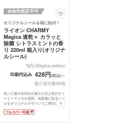
オリジナルシールを箱に貼付！
ライオン CHARMY
Magica 速乾＋ カラッと
除菌 シトラスミントの香
り 220ml 箱入り(オリジナ
ルシール)
NZL-Magica-sokkan
428円
印刷代込み
(税込)～
最小発注数96個
洗った後の水切れの速さが大人気のチャ
ーミーマジカの洗剤。化粧箱に貼るシー
ルをオリジナルデザインでご発注いただ
けます。フルカラーで会社のロゴやイベ
フルカラー印刷
ントロゴが印刷可能。モデルルーム来場
特典や成約御礼、保険・金融機関の契約
成立時の粗品などにおすすめです。
洗剤の香りはどなたにも使いやすいシト
ラスミント。まな板やスポンジ除菌にも
お使いいただけます。ナノ洗浄機能で油