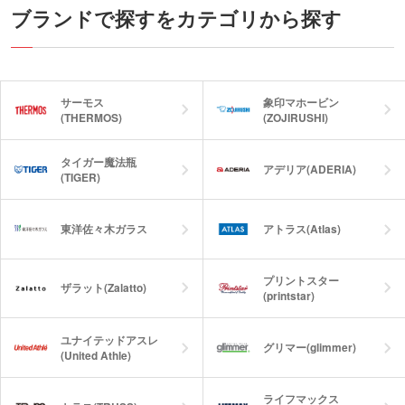
汚れもサラサラスッキリ！市販品と同じ
ブランドで探すをカテゴリから探す
サイズだから、もらってすぐにしっかり
使える実用派ノベルティです。
サーモス
象印マホービン
(THERMOS)
(ZOJIRUSHI)
タイガー魔法瓶
アデリア(ADERIA)
(TIGER)
東洋佐々木ガラス
アトラス(Atlas)
プリントスター
ザラット(Zalatto)
(printstar)
ユナイテッドアスレ
グリマー(glimmer)
(United Athle)
ライフマックス