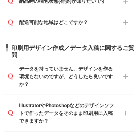
ご入金確認後に在庫を確保し、注文確定の
納品時の梱包状態(荷姿)が知りたいです
在庫状況や印刷スケジュールを確認のう
ます。
ご連絡を致します。ご入金いただくまで在
え、対応が可能かご案内いたします。
庫の確保はできかねますので予めご了承く
また、お急ぎで印刷をご希望の場合は、最
納期は商品や数量、印刷方法、ご納品場
商品によって異なります。各ページにある
配送可能な地域はどこですか？
ださい。
短5営業日で出荷可能な商品もご用意してお
所、在庫の有無によって異なります。正確
商品詳細の荷姿欄をご確認ください。
ります。>>
対象商品はこちら
な日程はスタッフまでお問い合わせくださ
【箱入り】 商品がひとつずつ箱に入って
※最短出荷日は商品によって異なります。各
い。
日本全国へお届けが可能です。なお、海外
います。(白箱、化粧箱、ブリスターパック
印刷用デザイン作成／データ入稿に関するご質
商品ページにてご確認ください
への直接納品は行っておりませんので予め
など)
問
また、商品ページ内の「出荷までのスケジ
ご了承ください。
【袋入り】 商品がひとつずつ袋に入って
ュール」に注文予定日をご入力いただく
います。(透明袋、デザイン袋など)
データを持っていません。デザインを作る
と、おおよその締切日や出荷目安をご確認
【個包装なし】 個包装がされていない状
環境もないのですが、どうしたら良いです
いただけます。
態で納品します。
か？
商品在庫や印刷ラインを確保するために
※化粧箱から白箱への入れ替えや、オリジナ
も、商品が決まりましたらお早めのご発注
ル箱の作成は原則承っておりません。
をお願いいたします。
無料の「
デザインシミュレーター
」を使え
IllustratorやPhotoshopなどのデザインソフ
ば、PCやスマホから簡単にデザインを作成
トで作ったデータをそのまま印刷用に入稿
※土日祝日を除く営業日換算です。
できます。スタンプやテンプレートも豊富
できますか？
※沖縄・離島は追加日数がかかります。
なので、デザインソフトがなくても安心で
す。