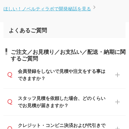
ほしい！ノベルティラボで開発秘話を見る
よくあるご質問
ご注文／お見積り／お支払い／配送・納期に関
するご質問
会員登録をしないで見積や注文をする事は
できますか？
可能です。見積・注文フォームにて『ゲス
スタッフ見積を依頼した場合、どのくらい
トのまま進む』ボタンからお進みのうえ、
でお見積が届きますか？
ご依頼ください。
通常、翌営業日までにお送りしておりま
クレジット・コンビニ決済および代引きで