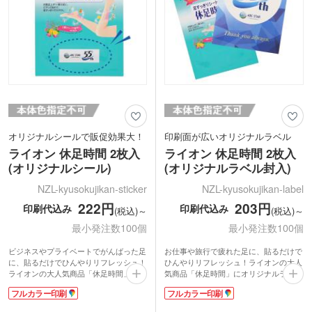
オリジナルシールで販促効果大！
印刷面が広いオリジナルラベル
ライオン 休足時間 2枚入
ライオン 休足時間 2枚入
(オリジナルシール)
(オリジナルラベル封入)
NZL-kyusokujikan-sticker
NZL-kyusokujikan-label
222円
203円
印刷代込み
印刷代込み
(税込)～
(税込)～
最小発注数100個
最小発注数100個
ビジネスやプライベートでがんばった足
お仕事や旅行で疲れた足に、貼るだけで
に、貼るだけでひんやりリフレッシュ！
ひんやりリフレッシュ！ライオンの大人
ライオンの大人気商品「休足時間」に貼
気商品「休足時間」にオリジナルラベル
るシールをオリジナルで印刷できる商品
を封入できる商品です。フルカラーかつ
フルカラー印刷
フルカラー印刷
です。企業ロゴを入れて展示会や営業挨
印刷面が広いので、イベント告知や各種
拶品に。ホテルや旅館での利用者サービ
宣伝・クーポン配布にいかがでしょう