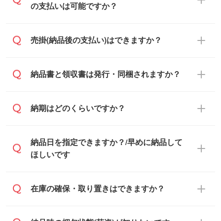
す。混雑状況によっては、お時間をいただ
の支払いは可能ですか？
くこともございます。予めご了承くださ
い。土日祝日にご依頼いただいた場合は、
銀行振込のみのご対応となります。
売掛(納品後の支払い)はできますか？
翌営業日以降のご連絡となります。
基本的には先入金をお願いしております
納品書と領収書は発行・同梱されますか？
が、自治体・行政機関・学校・病院・上場
企業様 などの場合は、月末締め翌月末払い
納品書・領収書は ご依頼をいただいた場合
納期はどのくらいですか？
に対応可能です。
のみ発行しております。商品への同梱はし
ておらず、通常はPDFデータをメール添付
また、卒業・卒園記念品で対策委員会や個
・印刷する場合(500個程度)
納品日を指定できますか？/早めに納品して
でお送りします。
人様からご注文いただく場合でも、お支払
ご入金、イメージ画像の校了から約2週間
ほしいです
原本の郵送をご希望の場合は、担当スタッ
い元が学校や幼稚園・保育園であれば、同
～2週間半でご納品いたします。
フまたは注文フォームの『ご注文に関する
様の条件でご対応できる場合がございま
備考欄』よりお知らせください。
す。
ご希望の納期がある場合は、お問い合わ
在庫の確保・取り置きはできますか？
・商品のみ注文する場合(サンプル購入を含
ご希望の際は担当スタッフまでお気軽にご
せ・お見積もり・ご注文時にその旨をお知
む)
相談ください。
らせください。
ご入金確認後、1～2営業日で出荷いたし