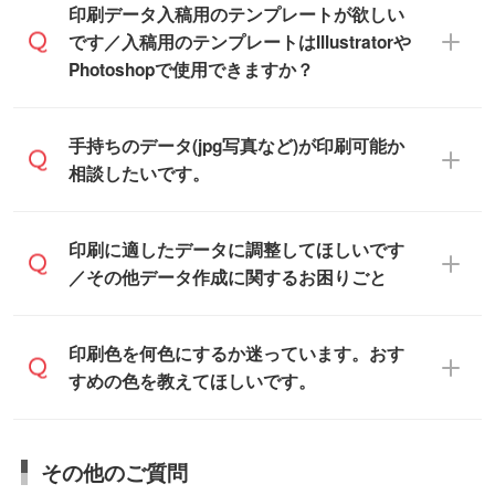
IllustratorやPhotoshop、CLIP STUDIOなどの
印刷データ入稿用のテンプレートが欲しい
デザインソフトでこだわりのデザインを作
です／入稿用のテンプレートはIllustratorや
また、「
データ作成サービス
」もご利用い
成したい方は、
完全データ入稿
がおすすめ
Photoshopで使用できますか？
ただけます。ご希望の文言・書体・印刷色
です。
をお知らせいただければ、弊社にて無料で
「.ai」形式または「.psd」形式で保存し、
デザインデータを1点作成いたします。
一部商品は入稿用テンプレートのご用意が
手持ちのデータ(jpg写真など)が印刷可能か
お見積・ご注文フォームにアップロードし
あります。各商品ページの『印刷方法・テ
相談したいです。
てご入稿ください。
ンプレート』からダウンロードをお願いい
たします。
ご入稿後は経験豊富なスタッフがデータに
印刷に適したデータ・解像度かどうか、担
印刷に適したデータに調整してほしいです
入稿用のテンプレートはPDF形式ですが、
不備がないかチェックし、お客様と確認し
当スタッフが事前に確認いたします。
／その他データ作成に関するお困りごと
IllustratorやPhotoshopで開いてご利用いた
てから印刷に進みますので、ご安心くださ
データはお見積・ご注文・
お問い合わせフ
だけます。詳しい手順は「
入稿テンプレー
い。
ォーム
へ添付いただくか、担当スタッフ宛
トの使い方
」をご確認ください。
データ作成でお困りの際には、担当スタッ
印刷色を何色にするか迷っています。おす
にメールでお送りください。
フがサポートいたしますのでお気軽にご相
すめの色を教えてほしいです。
仕上がりに影響しそうな点もチェックいた
談ください。
しますので、データのご相談だけでもお気
お問い合わせフォーム
や、見積/注文フォー
軽にお問い合わせください。
お見積・ご注文・
お問い合わせフォーム
か
ムから添付してお送りください。
その他のご質問
らご相談いただきますと、担当スタッフが