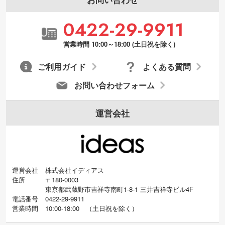
・デザインにQRコードを入れたい／QRコ
0422-29-9911
ードを生成してほしい
URLをご指定いただければ、QRコードを生
営業時間 10:00～18:00 (土日祝を除く)
成いたします。配置のご相談にも応じてい
ます。→
詳しく見る
ご利用ガイド
よくある質問
お問い合わせフォーム
運営会社
運営会社
株式会社イディアス
住所
〒180-0003
東京都武蔵野市吉祥寺南町1-8-1 三井吉祥寺ビル4F
電話番号
0422-29-9911
営業時間
10:00-18:00
（
土日祝を除く）