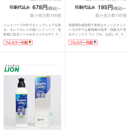
678円
195円
印刷代込み
印刷代込み
(税込)～
(税込)～
最小発注数100個
最小発注数100個
ハンドソープの中でもトップシェアを誇
洗濯用合成洗剤で有名なナノックスシリ
る、キレイキレイの泡ハンドソープ。化
ーズの中でも最高峰の洗浄・消臭力を誇
粧箱に貼るシールをオリジナルデザイン
るナノックス ワン プロ。お試しサイズ2
で印刷できます。市販品と同じサイズな
袋がセットになった商品です。化粧箱表
フルカラー印刷
フルカラー印刷
のでもらって喜ばれること間違いなしの
面に貼るシールをフルカラーでオリジナ
ノベルティです。不動産や自動車ディー
ル印刷できます。ドラッグストアの購入
ラーの成約記念などにいかがでしょう
特典やコインランドリーの初回利用特
か。
典、新生活応援キャンペーンなどでの配
手に香りが残りにくい、シトラスフルー
布におすすめです。
ティーの香り。泡タイプのハンドソープ
本品は2袋入りで、水30Lに対し1袋が使
は使いやすく、世代を問わずお使いいた
用量目安。すぐ使えて配布しやすい少量
だけます。
パック。オリジナルシールで企業の印象
もしっかり残る実用的なノベルティで
す。