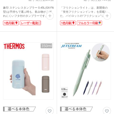
象印 ステンレスタンブラー 0.45L(SX-FA
「フリクションライト」は、新開発の
型)は手持ちで運ぶ時も、飲み物がこぼ
「蛍光フリクションインキ」を搭載し
れにくいフタ付のタンブラーです。真空
た、パイロットの“フリクション”シリー
二重構造で保冷温効果が高く、氷も溶け
ズの蛍光ペン。オフィスや学校、ご家庭
1色印刷
レーザー彫刻
1色印刷
フルカラー印刷
にくいので長時間飲みごろ温度を楽しめ
でも何かと使う蛍光ペンは、ノベルティ
ます。回転式の蓋はほこりが入るのを防
や粗品の定番で人気があります。
ぎ、ストローもさしやすいのが嬉しいで
摩擦熱で筆跡を消去するので消しカスが
すね。
出ず、鉛筆やシャープペンシルの消し跡
容量は約450mlのビッグサイズで、オフ
と比べて消し残りが非常に少ないのも特
ィスでの使用にも適しています。内面は
長です。仕事や勉強がはかどること間違
傷や汚れが目立ちにくいマット塗装。蓋
いナシ!名入れの目立つ白軸なので、ロ
は分解して洗えて、いつも清潔に保てま
ゴやイラストのPR効果も抜群です。
す。出勤前のテイクアウトドリンクもマ
イタンブラーに入れて、サステナブルな
毎日を送れますね。
動画提供 : パイロット公式 YouTubeチャ
1色またはレーザー彫刻で印刷ができま
ンネル
す。ワンポイントでロゴを印刷できるパ
ッド印刷、デザインを大きく印刷できる
回転シルク印刷のほか、高級感あふれる
レーザー彫刻もおすすめです。安心と実
績のある象印ブランドは、特別な周年記
念品やオープン記念品に人気です。