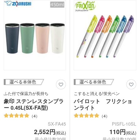
り。これ一つあれば、書類も筆記用具も
スマートにまとめて持ち運べますね。
表紙・内面・内ポケット部分に1色で名
入れできます。学校名や企業ロゴを印刷
して、卒業記念品や周年記念品として配
布するのにおすすめです。
ふた付で保温力が長持ち
こすると消える!蛍光ペン
象印 ステンレスタンブラ
パイロット フリクショ
ー 0.45L(SX-FA型)
ンライト
4
4
SX-FA45
PISFL-10SL
2,552円
110円
(税込)
(税込)
最小発注数20個
最小発注数100個