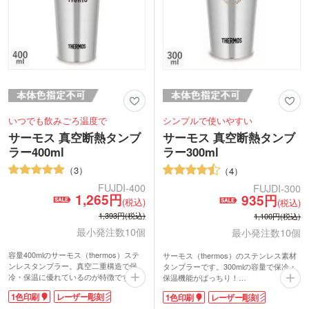
いつでも飲みごろ温度で
シンプルで使いやすい
サーモス 真空断熱タンブ
サーモス 真空断熱タンブ
ラー400ml
ラー300ml
3
4
FUJDI-400
FUJDI-300
1,265円
935円
(税込)
(税込)
1,393円(税込)
1,100円(税込)
最小発注数10個
最小発注数10個
容量400mlのサーモス（thermos）ステ
サーモス（thermos）のステンレス素材
ンレスタンブラー。真空二重構造で保
タンブラーです。300mlの容量で保冷・
冷・保温に優れているのが特徴です。
保温機能がばっちり！
名入れが可能なサーモス 真空断熱タン
サーモス 真空断熱タンブラー300mlは名
1色印刷
レーザー彫刻
1色印刷
レーザー彫刻
ブラー400mlは記念品として人気。シン
入れ印刷が可能です。イラストやロゴを