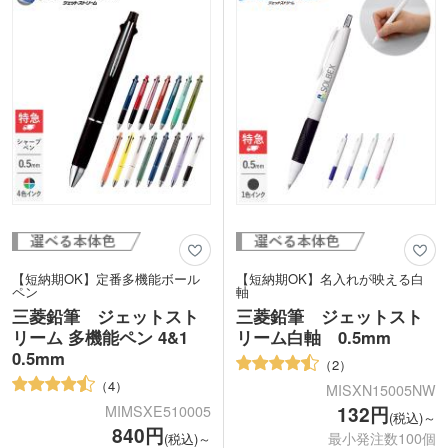
ントで配布するのにおすすめです。
好きな色をお選びください。
動画提供 : Printstar
【短納期OK】定番多機能ボール
【短納期OK】名入れが映える白
ペン
軸
三菱鉛筆 ジェットスト
三菱鉛筆 ジェットスト
リーム 多機能ペン 4&1
リーム白軸 0.5mm
0.5mm
2
4
MISXN15005NW
MIMSXE510005
132円
(税込)～
840円
最小発注数100個
(税込)～