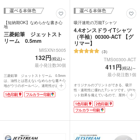
【短納期OK】なめらかな書き心
吸汗速乾の万能Tシャツ
地
4.4オンスドライTシャツ
三菱鉛筆 ジェットスト
（半袖）00300-ACT 【グ
リーム 0.5mm
リマー】
MISXN15005
3
132円
(税込)～
TMS00300-ACT
最小発注数30個
411円
(税込)～
最小発注数1個
三菱鉛筆 ジェットストリーム 0.5mm
は、油性とは思えないなめらかな書き心
オリジナルのプリントができる、吸汗
地がウリのボールペン。速乾性があり、
性・速乾性に優れたTシャツです。UVカ
一般的な油性インクよりも濃くしっかり
1色印刷
フルカラー印刷
ット効果を備えているので、屋外イベン
とした字が書けるのも特徴です。いつで
トでも安心。ポリエステル100%のメッ
もどこでもサッと筆記できるノック式ボ
1色印刷
2色印刷
シュ素材を使用し、サラッとした軽い着
ールペンは、年代性別問わずもらって嬉
心地が魅力です。
フルカラー印刷
しいノベルティ。海外でも支持されてい
1色印刷からフルカラー印刷まで対応可
る大人気商品です。
能で、デザインの自由度抜群！文化祭や
軸の部分に1色かフルカラーで名入れが
体育祭のクラスTシャツ、クラブチーム
できます。シンプルに会社名やロゴを印
の応援グッズなど、チームの士気を高め
刷するだけでも、もらった人の印象に残
るオリジナルグッズ作成にぴったりで
りやすくなりますよ。企業展示会やイベ
す。豊富なカラーバリエーションからお