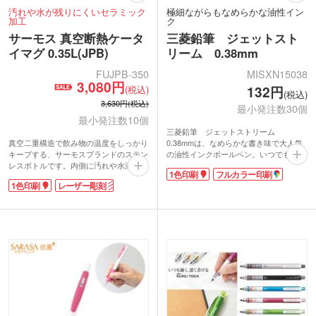
汚れや水が残りにくいセラミック
極細ながらもなめらかな油性イン
加工
ク
サーモス 真空断熱ケータ
三菱鉛筆 ジェットスト
イマグ 0.35L(JPB)
リーム 0.38mm
FUJPB-350
MISXN15038
3,080円
(税込)
132円
(税込)
3,630円(税込)
最小発注数30個
最小発注数10個
三菱鉛筆 ジェットストリーム
真空二重構造で飲み物の温度をしっかり
0.38mmは、なめらかな書き味で大人気
キープする、サーモスブランドのステン
の油性インクボールペン。いつでもどこ
レスボトルです。内側に汚れや水滴が残
でもサッと使えるノック式です。ボール
1色印刷
フルカラー印刷
りにくいセラミック加工を採用し、丸ご
径は一般的なものより少し細めの
1色印刷
レーザー彫刻
と食洗機対応なのでお手入れ簡単。小さ
0.38mm。細字のボールペンは紙への引
めペットボトルと同程度の容量350ml
っ掛かりが気になりがちですが、三菱鉛
で、お子さまやシニア世代の方も使いや
筆 ジェットストリーム 0.38mmは驚
すいサイズです。熱中症対策に欠かせな
くほどスムーズでストレスフリーな書き
いスポーツ飲料にも対応しています。
心地です。
側面に1色印刷かレーザー彫刻で名入れ
軸の部分に1色かフルカラーで名入れが
可能。周年記念品や卒業記念品などにい
できます。日常的に使える商品なので、
かがでしょうか。
企業名やロゴを印刷するだけで宣伝効果
が高まりますよ。キャンペーンの販促品
や展示会で配布するノベルティにいかが
でしょうか。