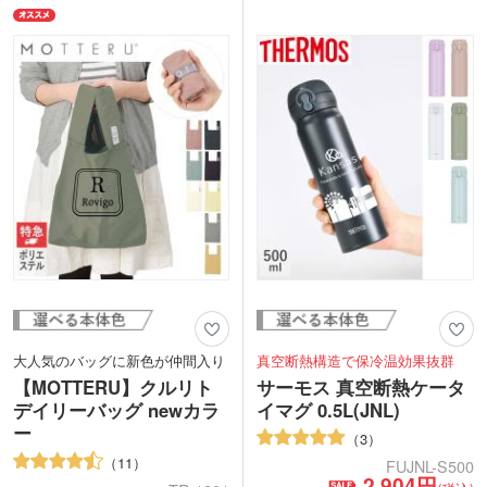
大人気のバッグに新色が仲間入り
真空断熱構造で保冷温効果抜群
【MOTTERU】クルリト
サーモス 真空断熱ケータ
デイリーバッグ newカラ
イマグ 0.5L(JNL)
ー
3
11
FUJNL-S500
2,904円