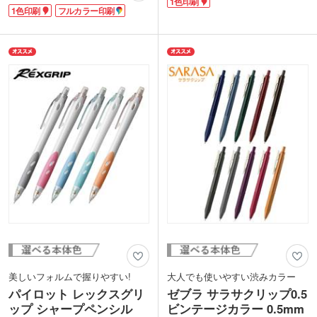
1色印刷
クリップ、ノック、グリップ部に無機抗
を少しずつ回転させるクルトガエンジン
1色印刷
フルカラー印刷
菌剤配合。細菌の増殖を抑制します。
によって、円心形に芯が摩耗し、いつま
ZEBRAの大ヒット商品サラサクリッ
でも均等にとがった書きやすい芯の状態
プ。伸びやかでさらさらとした書き心地
をキープします。だんだん太くなる、薄
が特徴です。また可動式バインダークリ
くなるといった文字ムラをなくし、くっ
ップは厚みのあるボード等にもはさむこ
きり見やすいノートや資料が書きあがり
とができ便利です。
ます。
白軸とクリップ部に印刷が可能。ばらま
小学校、中学校の卒業記念品に大変人気
きノベルティとしても定番のボールペ
があります。
ン。カラフルなグリップ色でコーポレー
トカラーに合わせたオリジナルグッズが
作れます。
美しいフォルムで握りやすい!
大人でも使いやすい渋みカラー
パイロット レックスグリ
ゼブラ サラサクリップ0.5
ップ シャープペンシル
ビンテージカラー 0.5mm