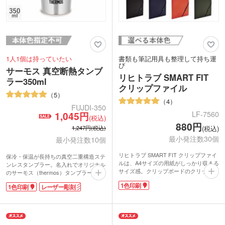
1人1個は持っていたい
書類も筆記用具も整理して持ち運
び
サーモス 真空断熱タンブ
リヒトラブ SMART FIT
ラー350ml
クリップファイル
5
4
FUJDI-350
LF-7560
1,045円
(税込)
880円
(税込)
1,247円(税込)
最小発注数30個
最小発注数10個
リヒトラブ SMART FIT クリップファイ
保冷・保温が長持ちの真空二重構造ステ
ルは、A4サイズの用紙がしっかり収まる
ンレスタンブラー。名入れでオリジナル
サイズ感。クリップボードのクリップは
のサーモス（thermos）タンブラーが製
開いたまま固定でき、用紙を揃えて差し
作できます。
1色印刷
1色印刷
レーザー彫刻
込みやすいです。内側と裏面にもポケッ
サーモス 真空断熱タンブラー350mlは温
トがあるので、書類と用紙のストックを
かいものを入れても外側が熱くならず、
分けて収納することもできます。内側の
氷を入れた冷たいものを入れても結露し
ポケットは、ふせんやペンなどのこまご
にくい優れもの。高級感があるステンレ
ました物を引っかけられる切れ込み入
スタンブラーは記念品にピッタリです。