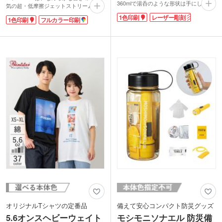
360mlで湯呑のような形状は手にしっく
気の超・低摩擦ジェットストリームイン
りに馴染みます。開口部も広くて洗いや
ク搭載。黒・赤・青の3色を1本で使い分
1色印刷
レーザー彫刻
すいのも嬉しいポイント。
1色印刷
フルカラー印刷
けられる油性の多色ボールペンです。極
サーモス 真空断熱カップ360mlは安心の
細の0.5mmは、適度な太さで普段使いの
サーモス（thermos）ブランド。会社ロ
筆記にピッタリ。軸は樹脂製なので軽量
ゴを印刷してオリジナルのタンブラーが
で携帯に便利です。9種類の本体色から
作成できます。
お好きなカラーをお選びください。
軸に学校名や企業ロゴの名入れができま
す。オープンキャンパスや企業展示会で
配布すれば、PR効果が高まりますよ。
ギフト感がアップするオリジナル化粧箱
に入れてのお届けも可能です。
オリジナルTシャツの定番品
備えて安心コンパクト防災グッズ
5.6オンスヘビーウェイト
モシモニソナエル 防災備