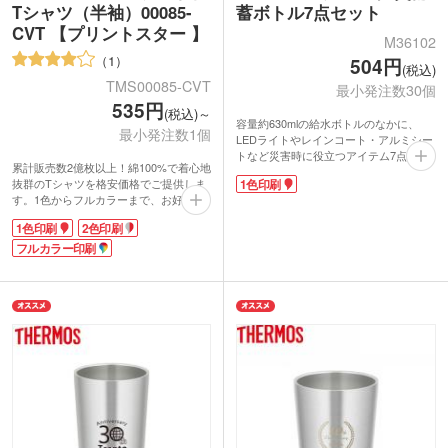
Tシャツ（半袖）00085-
蓄ボトル7点セット
CVT 【プリントスター 】
M36102
1
504円
(税込)
TMS00085-CVT
最小発注数30個
535円
(税込)～
容量約630mlの給水ボトルのなかに、
最小発注数1個
LEDライトやレインコート・アルミシー
トなど災害時に役立つアイテム7点セッ
累計販売数2億枚以上！綿100%で着心地
トです。コンパクトなボトルタイプはケ
抜群のTシャツを格安価格でご提供しま
1色印刷
ースと給水ボトルの2役を担い、軽くて
す。1色からフルカラーまで、お好きな
持ち出しやすく車内の狭いスペースにも
デザインでプリント可能。胸や袖へのワ
保管できます。
1色印刷
2色印刷
ンポイント印刷もできます。文化祭のク
ボトル側面に1色でワンポイント印刷が
ラスTシャツや大規模イベントのスタッ
フルカラー印刷
可能。興味関心が高い防災アイテムは、
フTシャツなど、お揃いアイテムの作成
地域イベントや購入特典におすすめなノ
にぴったりです。
ベルティです。
ほど良い厚みのスタンダードなTシャツ
は、年代性別問わず着られる定番アイテ
ム。両肩から首回りにかけて型崩れ防止
のテープ処理がされており、長くご愛用
いただけます。コスパ重視でオリジナル
グッズを作成したい方におすすめです。
動画提供 : Printstar