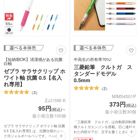
【短納期OK】清潔感がある抗菌
中高生の所有率70%!
白軸
三菱鉛筆 クルトガ ス
ゼブラ サラサクリップ ホ
タンダードモデル
ワイト軸 抗菌 0.5【名入
0.5mm
れ専用】
2
3
MIM54501P
ZJJ15W-K
373円
(税込)
95円
(税込)～
最小発注数30個
最小発注数100個
「三菱鉛筆 クルトガ」は自動新回転機
ゼブラ サラサクリップ ホワイト軸 抗菌
構クルトガエンジンを搭載。芯に連結さ
0.5【名入れ専用】は、抗菌仕様のノッ
れた内部ギアが、文字を書くときの筆圧
ク式ジェルボールペンです。ペンの軸、
を利用して、上下に運動。書くたびに芯