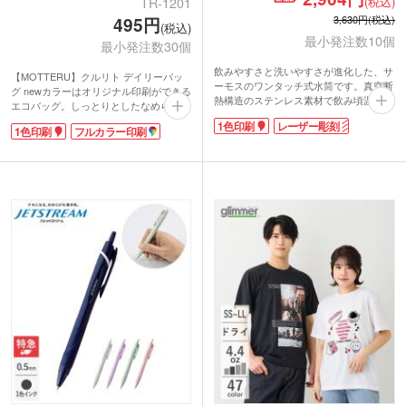
(税込)
TR-1201
3,630円(税込)
495円
(税込)
最小発注数10個
最小発注数30個
飲みやすさと洗いやすさが進化した、サ
【MOTTERU】クルリト デイリーバッ
ーモスのワンタッチ式水筒です。真空断
グ newカラーはオリジナル印刷ができる
熱構造のステンレス素材で飲み頃温度を
エコバッグ。しっとりとしたなめらかな
キープ。唇にフィットしやすい形状なの
触り心地で、シワが戻りやすくキレイな
1色印刷
レーザー彫刻
で、飲み心地抜群です。外して洗えるパ
1色印刷
フルカラー印刷
まま使えます。クルリとたためば手のひ
ーツや食洗機対応で衛生的。容量はペッ
らサイズのコンパクトに。折り畳み用の
トボトル1本分と同じ500mlです。年代問
ゴムバンドは縫い付けられているので無
わず使いやすく、周年記念品や卒業記念
くす心配がありません。レジ袋型でかさ
品の名入れにおすすめ。
ばる荷物もすっきり収納。一度使うと他
のエコバッグに戻れませんよ!
動画提供 : THERMOS Official
小売店での販売実績もある商品。ロゴ印
刷したオリジナルバッグは特別感がある
ノベルティになること間違いなしです。
※動画の商品はクルリト フラットバッグ
です