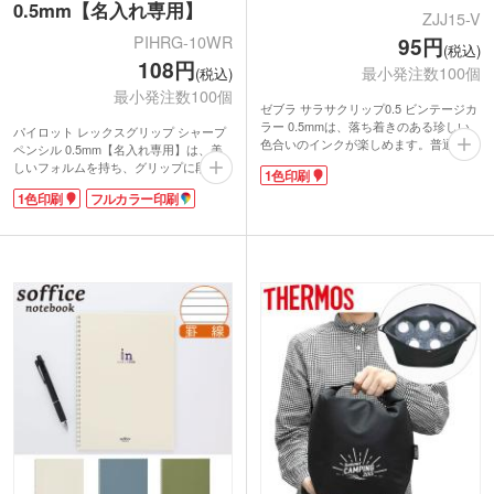
0.5mm【名入れ専用】
ZJJ15-V
PIHRG-10WR
95円
(税込)
108円
最小発注数100個
(税込)
最小発注数100個
ゼブラ サラサクリップ0.5 ビンテージカ
ラー 0.5mmは、落ち着きのある珍しい
パイロット レックスグリップ シャープ
色合いのインクが楽しめます。普通の黒
ペンシル 0.5mm【名入れ専用】は、美
や赤のボールペンじゃ物足りないけど、
しいフォルムを持ち、グリップに段差が
1色印刷
カラフルなペンは子どもっぽくて使いに
ないから握りやすいシャープペンシル。
くい─そんな方におすすめしたい、絶妙
1色印刷
フルカラー印刷
ボディーが白なので社名・メッセージな
な渋みカラーばかりです。軽やかな書き
どがきれいに映えます。鮮やかなパステ
心地ながらくっきりした文字が書けるジ
ルカラー5色をご用意。
ェルインクで、ノートやメモへの書き込
みも快適!
ワンポイントでブランドロゴや企業名を
印刷すれば、イベントや講演会の来場特
典として配布するのにピッタリです。激
安価格なので、予算を抑えながらもオシ
ャレなノベルティが制作できますよ。