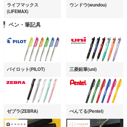
ライフマックス
ウンドウ(wundou)
(LIFEMAX)
ペン・筆記具
パイロット(PILOT)
三菱鉛筆(uni)
ゼブラ(ZEBRA)
ぺんてる(Pentel)