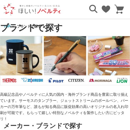
ブランドで探す
TOP
ブランドで探す
高級記念品やノベルティに人気の国内・海外ブランド商品を豊富に取り揃え
ています。サーモスのタンブラー、ジェットストリームのボールペン、パー
カーの万年筆など、誰もが知る商品に販促効果の高いオリジナルの名入れ印
刷が可能です。もらって嬉しい特別なノベルティを製作したい方にピッタ
リ！
メーカー・ブランドで探す