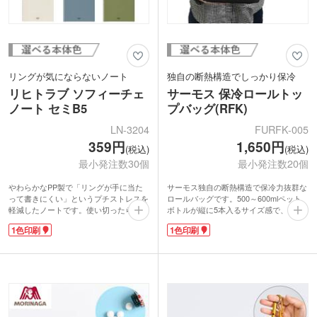
リングが気にならないノート
独自の断熱構造でしっかり保冷
リヒトラブ ソフィーチェ
サーモス 保冷ロールトッ
ノート セミB5
プバッグ(RFK)
LN-3204
FURFK-005
359円
1,650円
(税込)
(税込)
最小発注数30個
最小発注数20個
やわらかなPP製で「リングが手に当た
サーモス独自の断熱構造で保冷力抜群な
って書きにくい」というプチストレスを
ロールバッグです。500～600mlペット
軽減したノートです。使い切ったらリン
ボトルが縦に5本入るサイズ感で、アウ
グをハサミで切ってリーフの取り外しが
トドアやスポーツシーンに最適！開け閉
1色印刷
1色印刷
可能。リヒトラブのツイストノートやオ
めが簡単なロールトップ型でランチバッ
ープンリングノートシリーズに移し替え
グとしても活用できます。
できます。背面には付箋やシールを入れ
表面にロゴや学校名を名入れして、アウ
られるオープンポケット付き。
トドアショップの購入特典ノベルティ
表紙に企業ロゴや学校名を1色印刷で
や、部活の卒部記念品などにいかがでし
き、年代性別問わず喜ばれるノベルティ
ょうか。
を作成できます。一般的な大学ノートと
同じセミB5サイズで、学習からビジネ