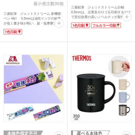
最小発注数30個
三菱鉛筆 ジェットストリーム白軸
0.5mmは、企業名やロゴを印刷するだけ
三菱鉛筆 ジェットストリーム 多機能
で宣伝効果の高いノベルティが製作でき
ペン 4&1 0.5mmは油性インクの粘度
ます。シンプルな白軸は1色でもフルカ
が低く書き味が軽い、超・低摩擦ジェッ
1色印刷
フルカラー印刷
ラーでも名入れが映えるので、大勢の人
トストリームインク搭載。くっきりと濃
が来場する企業展示会やイベントでの配
1色印刷
い描線なのに優れた速乾性なので、手が
布にピッタリ!
汚れるというストレスがなくインクの裏
ジェットストリームは、油性インクのさ
写りもありません。人気の高い0.5mmの
まざまな悩みを払拭したなめらかな書き
4色ボールペンとシャープペンシルが一
心地や速乾性が特徴。海外でもヒットし
緒になってこの価格も嬉しいですね!
ている大人気商品です。ノック式のオー
軸径が太く印刷範囲が広めなので、ロゴ
ソドックスな単色ボールペンは、何本あ
印刷が目立つオリジナルペンを制作でき
っても嬉しいもの。年代性別問わず喜ば
ます。また、おしゃれなオリジナルパッ
れる、定番商品をお探しの方におすすめ
ケージにも対応。記念品やプレゼントな
です。
どに喜ばれる自慢の多機能ペンです。