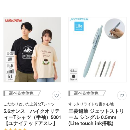
プルなタンブラーなので印刷するデザイ
印刷してオリジナルのステンレスタンブ
ンが映えます。会社のロゴをプリントし
ラーを作成できます。高級感を持たせた
て高級感溢れるオリジナルタンブラーが
い記念品や特別のお客様へのプレゼント
作成できます。
におすすめです。
こだわりぬいた上質なTシャツ
すっきりライトな書き心地
5.6オンス ハイクオリテ
三菱鉛筆 ジェットストリ
ィーTシャツ（半袖）5001
ーム シングル 0.5mm
【ユナイテッドアスレ】
(Lite touch ink搭載)