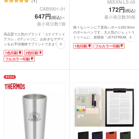
1
MISXN-LS-05
172円
CAB5001-01
(税込)
647円
最小発注数30個
(税込)～
最小発注数1個
様々なシーンに丁度良いボール径0.5mm
のボールペンです。大人気のジェットス
高品質で人気のブランド「ユナイテッド
トリームに、新開発『JETSTREAM Lite
アスレ」のTシャツに、お好きなデザイ
touch ink』を搭載した単色ボールペンが
ンをお手頃価格でプリントできます。
1色印刷
フルカラー印刷
仲間入り。従来のインクよりさらに筆記
「よれない・長持ちする」頼れる生地
抵抗が軽減され、より軽やかな書き心地
1色印刷
2色印刷
で、オリジナルTシャツを手軽に作成可
になりました。とっさにメモを取りたい
能。印刷は1色からフルカラーまで対
フルカラー印刷
時や、立った姿勢でもスムーズに書き出
応、胸や袖へのワンポイント印刷もおま
すことができます。
かせ。クラスTシャツからイベントスタ
ボディはナチュラルトーンの全5色展開
ッフ用、ライブ物販品まで、幅広いシー
です。1色またはフルカラーで名入れが
ンでご活用いただけます。
できます。
ほど良い厚みで性別や年代を問わず着用
しやすい正統派な1枚。豊富なカラーバ
リエーションで、好みの色もきっと見つ
かります！