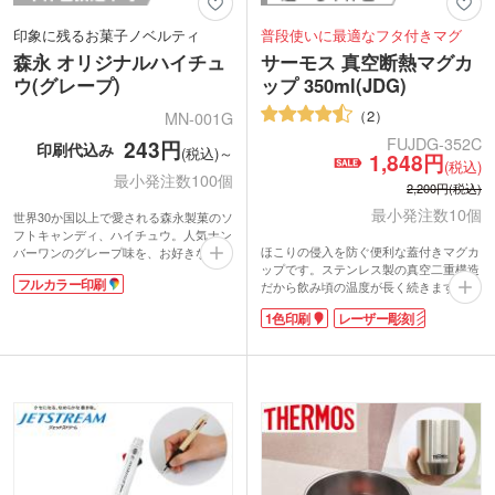
印象に残るお菓子ノベルティ
普段使いに最適なフタ付きマグ
森永 オリジナルハイチュ
サーモス 真空断熱マグカ
ウ(グレープ)
ップ 350ml(JDG)
2
MN-001G
FUJDG-352C
243円
印刷代込み
(税込)～
1,848円
(税込)
最小発注数100個
2,200円(税込)
最小発注数10個
世界30か国以上で愛される森永製菓のソ
フトキャンディ、ハイチュウ。人気ナン
ほこりの侵入を防ぐ便利な蓋付きマグカ
バーワンのグレープ味を、お好きなデザ
ップです。ステンレス製の真空二重構造
インのパッケージで100個から制作でき
フルカラー印刷
だから飲み頃の温度が長く続きます。表
ます。食品のノベルティは受け取っても
面はさらっとマットな質感。樹脂製の取
らいやすく、有名メーカーのお菓子であ
1色印刷
レーザー彫刻
っ手付きで手に馴染み、使いやすさは抜
れば印象にも残り販促効果も抜群！たく
群。
さんのノベルティをもらう展示会などで
サーモス 真空断熱マグカップ
も他社と差が付くアイテムです。
350ml(JDG)はオリジナルマグの製作に
パッケージはフルカラーで制作できま
ぴったり。高級感のある記念品をプレゼ
す。各種素材や簡単に制作できるテンプ
ントしたいと思っている人におすすめで
レートもご用意。商品名をアレンジした
す。
デザインもつくれるので、「こんなの作
れるの！？」と話題のきっかけにもなり
ますね。