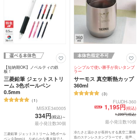
【短納期OK】ノベルティの鉄
シンプルで使い勝手が良いタンブ
板！
ラー
三菱鉛筆 ジェットストリ
サーモス 真空断熱カップ
ーム 3色ボールペン
360ml
0.5mm
3
1
FUJDH-360
1,195円
MISXE340005
(税込)
1,239円(税込)
334円
(税込)～
最小発注数10個
最小発注数30個
冷たさと温かさが長持ちする真空二重構
三菱鉛筆 ジェットストリーム 3色ボール
造のステンレスタンブラーです。容量
ペン 0.5mmは、なめらかな書き味で人