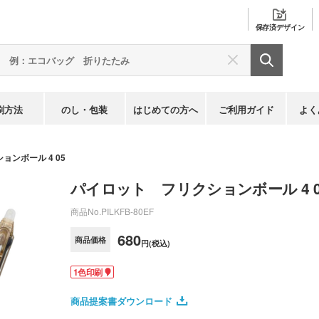
保存済
デザイン
刷方法
のし・包装
はじめての方へ
ご利用ガイド
よく
ンボール 4 05
パイロット フリクションボール 4 0
商品No.
PILKFB-80EF
680
商品価格
円(税込)
1色印刷
商品提案書ダウンロード