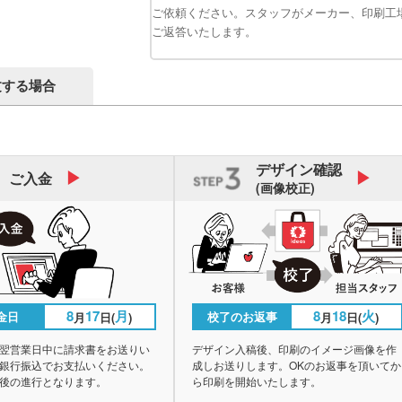
ご依頼ください。スタッフがメーカー、印刷工
ご返答いたします。
文する場合
デザイン
確認
ご入金
(画像校正)
8
17
月
8
18
火
金日
校了のお返事
月
日(
)
月
日(
)
翌営業日中に請求書をお送りい
デザイン入稿後、印刷のイメージ画像を作
銀行振込でお支払いください。
成しお送りします。OKのお返事を頂いてか
後の進行となります。
ら印刷を開始いたします。