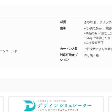
材質
さや/樹脂、グリップ
備考
ペン先/0.5mm、筆跡幅
※商品のみ(印刷な
ールをご確認くださ
※二次販売不可
カートン入数
ご注文数により変動
 ピンク/ ライトブルー/ シャンパンゴールド
対応可能オプ
のし袋・箱
ション