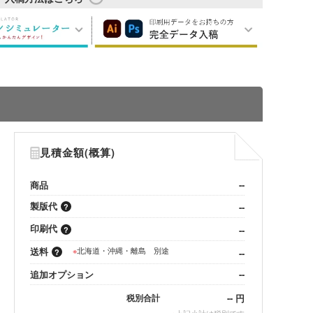
見積金額(概算)
商品
--
製版代
--
印刷代
--
送料
※
北海道・沖縄・離島 別途
--
追加オプション
--
--
円
税別合計
※
上記小計は税別です