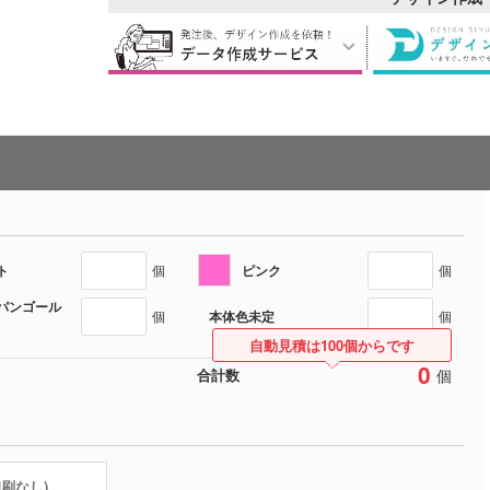
ト
ピンク
個
個
パンゴール
本体色未定
個
個
自動見積は100個からです
0
個
合計数
印刷なし)