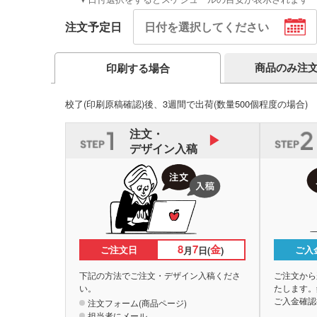
注文予定日
商品のみ注
印刷する場合
校了(印刷原稿確認)後、3週間で出荷
(数量500個程度の場合)
注文・
デザイン入稿
8
7
金
ご注文日
ご入
月
日(
)
下記の方法でご注文・デザイン入稿くださ
ご注文から
い。
たします。
ご入金確認
注文フォーム(商品ページ)
担当者にメール