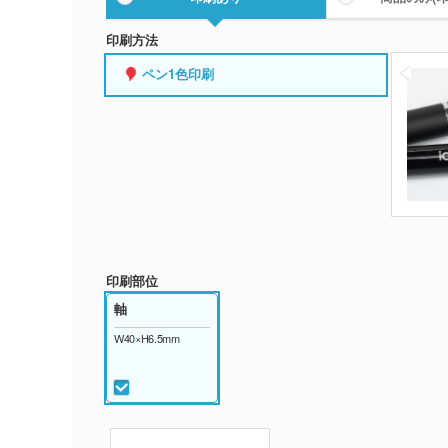
印刷方法
ペン1色印刷
印刷部位
軸
W40×H6.5mm