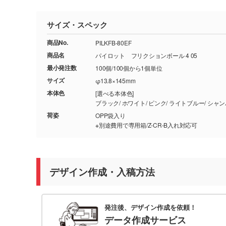
サイズ・スペック
商品No.
PILKFB-80EF
商品名
パイロット フリクションボール 4 05
最小発注数
100個/100個から1個単位
サイズ
φ13.8×145mm
本体色
[選べる本体色]
ブラック/ ホワイト/
荷姿
OPP袋入り
※別途費用で専用箱/Z-CR-B入れ対応可
デザイン作成・入稿方法
発注後、デザイン作成を依頼！
データ作成サービス