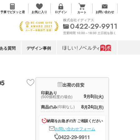
お気に入り
予算で
ピタッと君
ログイン
お問い合わせ
カート
株式会社イディアス
0422-29-9911
営業時間 10:00～18:00 土日祝を除く
ある質問
デザイン事例
5
出荷の目安
印刷あり
9
8
月
日(火)
(500個程度の場合)
8
24
商品のみ
(印刷なし)
月
日(月)
納期をお急ぎの方 ご相談ください
お問い合わせフォーム
0422-29-9911