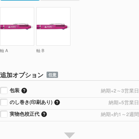
軸 A
軸 B
追加オプション
任意
包装
納期+2～3営業日
のし巻き(印刷あり)
納期+5営業日
実物色校正代
納期+約1～2週間