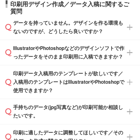
タッフまでお問い合わせください。
印刷用デザイン作成／データ入稿に関するご
す。>>
対象商品はこちら
す。(白箱、化粧箱、ブリスターパックなど)
直接納品は行っておりませんので予めご了承く
質問
※最短出荷日は商品によって異なります。各商
【袋入り】 商品がひとつずつ袋に入っていま
ださい。
また、商品ページ内の「出荷までのスケジュー
品ページにてご確認ください
す。(透明袋、デザイン袋など)
データを持っていません。デザインを作る環境も
ル」に注文予定日をご入力いただくと、おおよ
【個包装なし】 個包装がされていない状態で
ないのですが、どうしたら良いですか？
その締切日や出荷目安をご確認いただけます。
納品します。
商品在庫や印刷ラインを確保するためにも、商
※化粧箱から白箱への入れ替えや、オリジナル
IllustratorやPhotoshopなどのデザインソフトで作
品が決まりましたらお早めのご発注をお願いい
無料の「
デザインシミュレーター
」を使えば、
箱の作成は原則承っておりません。
たします。
ったデータをそのまま印刷用に入稿できますか？
PCやスマホから簡単にデザインを作成できま
す。スタンプやテンプレートも豊富なので、デ
※土日祝日を除く営業日換算です。
印刷データ入稿用のテンプレートが欲しいです／
ザインソフトがなくても安心です。
IllustratorやPhotoshop、CLIP STUDIOなどのデ
※沖縄・離島は追加日数がかかります。
入稿用のテンプレートはIllustratorやPhotoshopで
ザインソフトでこだわりのデザインを作成した
また、「
データ作成サービス
」もご利用いただ
使用できますか？
い方は、
完全データ入稿
がおすすめです。
けます。ご希望の文言・書体・印刷色をお知ら
「.ai」形式または「.psd」形式で保存し、お見
せいただければ、弊社にて無料でデザインデー
積・ご注文フォームにアップロードしてご入稿
手持ちのデータ(jpg写真など)が印刷可能か相談し
一部商品は入稿用テンプレートのご用意があり
タを1点作成いたします。
ください。
たいです。
ます。各商品ページの『印刷方法・テンプレー
ト』からダウンロードをお願いいたします。
ご入稿後は経験豊富なスタッフがデータに不備
印刷に適したデータに調整してほしいです／その
入稿用のテンプレートはPDF形式ですが、
印刷に適したデータ・解像度かどうか、担当ス
がないかチェックし、お客様と確認してから印