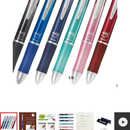
1
/
8