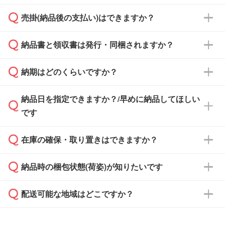
ざいます。予めご了承ください。土日祝日にご
売掛(納品後の支払い)はできますか？
依頼いただいた場合は、翌営業日以降のご連絡
銀行振込のみのご対応となります。
となります。
納品書と領収書は発行・同梱されますか？
基本的には先入金をお願いしておりますが、自
治体・行政機関・学校・病院・上場企業様 な
納期はどのくらいですか？
どの場合は、月末締め翌月末払いに対応可能で
納品書・領収書は ご依頼をいただいた場合の
す。
み発行しております。商品への同梱はしておら
納品日を指定できますか？/早めに納品してほしい
ず、通常はPDFデータをメール添付でお送りし
・印刷する場合(500個程度)
また、卒業・卒園記念品で対策委員会や個人様
です
ます。
ご入金、イメージ画像の校了から約2週間～2
からご注文いただく場合でも、お支払い元が学
原本の郵送をご希望の場合は、担当スタッフま
週間半でご納品いたします。
校や幼稚園・保育園であれば、同様の条件でご
たは注文フォームの『ご注文に関する備考欄』
在庫の確保・取り置きはできますか？
ご希望の納期がある場合は、お問い合わせ・お
対応できる場合がございます。
よりお知らせください。
・商品のみ注文する場合(サンプル購入を含む)
見積もり・ご注文時にその旨をお知らせくださ
ご希望の際は担当スタッフまでお気軽にご相談
ご入金確認後、1～2営業日で出荷いたしま
納品時の梱包状態(荷姿)が知りたいです
い。
ご入金確認後に在庫を確保し、注文確定のご連
ください。
す。
在庫状況や印刷スケジュールを確認のうえ、対
絡を致します。ご入金いただくまで在庫の確保
応が可能かご案内いたします。
配送可能な地域はどこですか？
はできかねますので予めご了承ください。
商品によって異なります。各ページにある商品
納期は商品や数量、印刷方法、ご納品場所、在
また、お急ぎで印刷をご希望の場合は、最短5
詳細の荷姿欄をご確認ください。
庫の有無によって異なります。正確な日程はス
営業日で出荷可能な商品もご用意しておりま
【箱入り】 商品がひとつずつ箱に入っていま
日本全国へお届けが可能です。なお、海外への