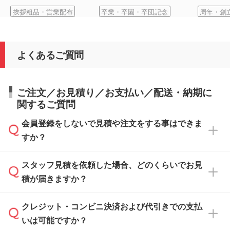
挨拶粗品・営業配布
卒業・卒園・卒団記念
周年・創
よくあるご質問
ご注文／お見積り／お支払い／配送・納期に
関するご質問
会員登録をしないで見積や注文をする事はできま
すか？
スタッフ見積を依頼した場合、どのくらいでお見
可能です。見積・注文フォームにて『ゲストの
積が届きますか？
まま進む』ボタンからお進みのうえ、ご依頼く
ださい。
クレジット・コンビニ決済および代引きでの支払
通常、翌営業日までにお送りしております。混
いは可能ですか？
雑状況によっては、お時間をいただくこともご