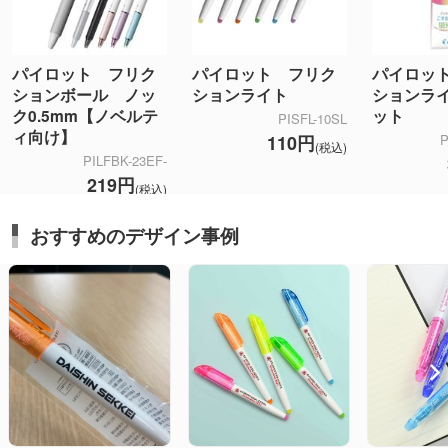
パイロット フリク
パイロット フリク
パイロッ
ションボール ノッ
ションライト
ションライ
ク0.5mm【ノベルテ
ット
PISFL-10SL
ィ向け】
110円
P
(税込)
PILFBK-23EF-
219円
(税込)
おすすめのデザイン事例