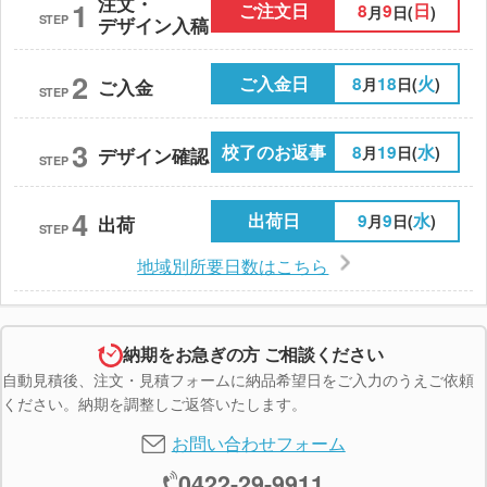
注文・
1
ご注文日
8
9
日
月
日(
)
STEP
デザイン入稿
2
ご入金日
8
18
火
月
日(
)
ご入金
STEP
3
校了のお返事
8
19
水
月
日(
)
デザイン確認
STEP
4
出荷日
9
9
水
月
日(
)
出荷
STEP
地域別所要日数はこちら
納期をお急ぎの方 ご相談ください
自動見積後、注文・見積フォームに納品希望日をご入力のうえご依頼
ください。納期を調整しご返答いたします。
お問い合わせフォーム
0422-29-9911