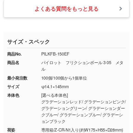
・お届け時に商品が損傷・故障している場合
いたします。
ない場合や仕上がりに影響しそうな場合は、ス
よくある質問をもっと見る
・ご注文と異なる商品が届いた場合
・1色印刷でグラデーションや濃淡を表現した
お急ぎの場合はお電話でのご質問も受け付けて
タッフから別の色をご案内することもございま
・印刷不良があった場合
い
おります。下記電話番号までお問い合わせくだ
す。
※印刷不良は原則として“再印刷”でご対応させ
網点という技法で濃淡を表現することができま
さい。
ていただいております。
す。濃淡の差が分かるデータに調整いたしま
サイズ・スペック
※詳しくは「
商品の良品基準について
」をご覧
す。→
詳しく見る
TEL：0422-29-9911 営業時間10:00～
ください。
18:00(土日祝日除く)
商品No.
PILKFB-150EF
・コーポレートカラーを使って印刷したい／印
お問い合わせフォームはこちら
商品名
パイロット フリクションボール 3 05 メタ
【返品・交換ができない場合】
刷色にこだわりがある
ル
・お客様の元で商品を加工された場合、または
DIC・PANTONEなどのカラーチップの指定や、
最小発注数
100個/100個から1個単位
商品が破損した場合
現物支給による色指定も承っております。→
詳
・商品到着後7日以上経過している場合
しく見る
サイズ
φ14.1×145mm
・お客様のご都合による返品・交換依頼(商
本体色
[選べる本体色]
品・色・数量などの注文間違い等)
・背景がある画像からキャラクター部分だけを
グラデーションレッド/ グラデーションピンク/
グラデーショングリーン/ グラデーションダー
使いたいです
クブルー/ グラデーションブルー/ グラデーシ
シンプルな背景のデータや、使いたいキャラク
ョンブラック
ター部分の輪郭がはっきりしているデータは切
荷姿
専用箱/Z-CR-N1入り(約W175×H55×D28mm)
り抜き処理が可能です。→
詳しく見る