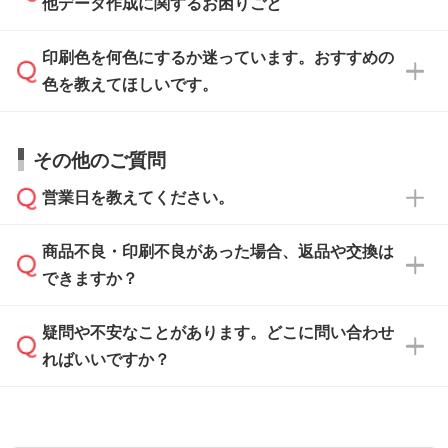
IllustratorやPhotoshopで開いてご利用いただけ
他データ作成に関するお困りごと
タッフが事前に確認いたします。
刷に進みますので、ご安心ください。
ます。詳しい手順は「
入稿テンプレートの使い
データはお見積・ご注文・
お問い合わせフォー
方
」をご確認ください。
印刷色を何色にするか迷っています。おすすめの
ム
へ添付いただくか、担当スタッフ宛にメール
データ作成でお困りの際には、担当スタッフが
でお送りください。
色を教えてほしいです。
サポートいたしますのでお気軽にご相談くださ
仕上がりに影響しそうな点もチェックいたしま
い。
すので、データのご相談だけでもお気軽にお問
お問い合わせフォーム
や、見積/注文フォーム
お見積・ご注文・
お問い合わせフォーム
からご
その他のご質問
い合わせください。
から添付してお送りください。
相談いただきますと、担当スタッフがお客様の
ご希望や商品の本体色を確認し、印刷色をご提
営業日を教えてください。
なお、印刷用データの作り方に関する詳細は、
・解像度の低いデータをトレース/調整してほ
案させていただきます。
「
完全データ入稿
」をご参照ください。
しい
本体色がブラック、ネイビーなど濃色の場合は
商品不良・印刷不良があった場合、返品や交換は
営業日は平日の10:00～18:00で、土日祝日はお
解像度の低い画像や、手書きのイラスト、写真
白色か淡い色の印刷色をおすすめしておりま
できますか？
休みとなります。注文・見積・お問い合わせ
などを、印刷に適したベクターデータに変換し
す。
は、土日祝日でもお送りいただければ、出社後
ます。→
詳しく見る
本体色がナチュラルなど淡色の場合、印刷をく
疑問や不安なことがあります。どこに問い合わせ
速やかに対応いたします。
お手数をお掛けいたしますが、至急担当スタッ
っきりと目立たせたいときは濃い印刷色が、柔
ればいいですか？
フまでご連絡ください。商品の状況を確認し、
・フルカラーデータを1色に変換してほしい
らかい雰囲気にしたいときは淡い印刷色が映え
改めてご案内いたします。
シルク印刷、レーザー彫刻など印刷方法にあわ
ます。
せて、フルカラーのデータを1色になおしま
お問い合わせフォームをご利用ください。1営
【返品・交換の対象】
す。→
詳しく見る
業日以内に担当スタッフよりメールにてご連絡
また、お選びいただいた印刷色が本体色に合わ