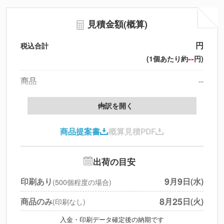
見積金額(概算)
円
税込合計
--
(1個あたり約
円)
商品
--
製版代
--
内訳を開く
印刷代
--
商品提案書
概算見積PDF
送料
--
※
北海道・沖縄・離島 別途
追加オプション
--
出荷の目安
円
税別合計
9
9
印刷あり
月
日(水)
(500個程度の場合)
※
上記小計は税別です
8
25
商品のみ
月
日(火)
(印刷なし)
入金・印刷データ確定後の納期です