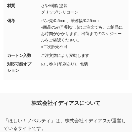
材質
さや/樹脂 塗装
グリップ/シリコーン
・持っているデータの背景が足りない／塗り足
しの作り方が分からない
備考
ペン先/0.5mm、筆跡幅/0.25mm
※商品のみ(印刷なし)のご注文でも、ご納品に
印刷したいデータが印刷範囲よりも小さい場
お時間がかかります。出荷までのスケジュー
合、シンプルな色・柄の背景であれば拡張が可
ルをご確認ください。
能です。→
詳しく見る
※二次販売不可
カートン入数
ご注文数により変動します
・デザインにQRコードを入れたい／QRコード
対応可能オプ
のし巻き(印刷あり)、包装
を生成してほしい
ション
URLをご指定いただければ、QRコードを生成
いたします。配置のご相談にも応じています。
→
詳しく見る
株式会社イディアスについて
「ほしい！ノベルティ」は、株式会社イディアスが運営し
ているサイトです。