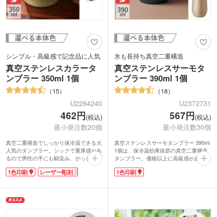
シンプル・高級感で記念品に人気
氷も長持ち真空二重構造
真空ステンレスカラータ
真空ステンレスサーモタ
ンブラー 350ml 1個
ンブラー 390ml 1個
15
18
U2284240
U2372731
462円
567円
(税込)
(税込)
最小発注数20個
最小発注数30個
真空二重構造でしっかり保冷温できる大
真空ステンレスサーモタンブラー 390ml
人気のタンブラー。シックで重厚感があ
1個は、保冷温効果抜群の真空二重構造
るので男性の手にも馴染み、がっしりホ
タンブラー。価格以上に高級感があり、
ールドできる持ちやすい大きさです。幅
ご成約記念品などのノベルティに大人気
1色印刷
レーザー彫刻
1色印刷
の広い口径で飲みやすく、大きな氷もす
です。手に馴染む安定感ある丸みをおび
んなり入れられます。お値段以上の高級
たフォルム。幅の広い口径で飲みやす
感で幅広い層で使いやすいカラー4色展
く、大きな氷もすんなり入ります。冷た
開。
い缶ビール1本が泡ごと楽しめる、容量
社名やロゴを入れて特別な記念品の作成
390mlです。ゴージャスで光沢感あるシ
におすすめです。
ャンパンゴールド・ネイビー・ブラッ