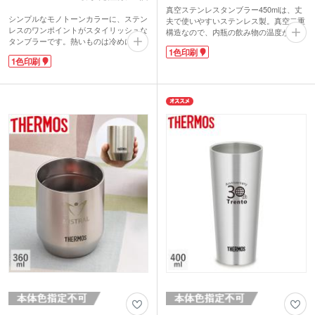
真空ステンレスタンブラー450mlは、丈
シンプルなモノトーンカラーに、ステン
夫で使いやすいステンレス製。真空二重
レスのワンポイントがスタイリッシュな
構造なので、内瓶の飲み物の温度が外瓶
タンブラーです。熱いものは冷めにく
まで伝わらず、飲み頃の温度を保ちま
1色印刷
く、冷たいものは結露しにくい二重構造
す。氷を入れてもほとんど結露せず、コ
1色印刷
になっています。開け閉めラクラクなフ
ースター不要。熱い飲み物を入れても本
ラップ付きのフタが使いやすいポイン
体が熱くなりにくく、持ちやすいタンブ
ト。ホコリなどが入りにくく、飲み口か
ラーです。
らはこぼれにくいです。フラップは後ろ
450mlと大きめサイズでも、温度が長持
に倒して固定もできます。
ちするので長い時間美味しいままで楽し
1色で名入れが可能です。カフェのロゴ
めますね。
を印刷してオープン記念や周年記念のノ
シンプルデザインなのでお名入れ部分が
ベルティにおすすめです。
目立ち、開業記念や周年記念などロゴが
映えるので、もらっても喜ばれ長く愛用
される人気の商品です。