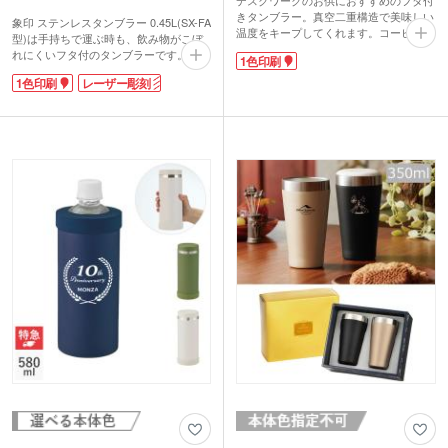
きタンブラー。真空二重構造で美味しい
象印 ステンレスタンブラー 0.45L(SX-FA
温度をキープしてくれます。コーヒーや
型)は手持ちで運ぶ時も、飲み物がこぼ
紅茶を1杯飲むのに最適な320mlサイズ。
れにくいフタ付のタンブラーです。真空
1色印刷
フタはスライド式でほこり避けに。透明
二重構造で保冷温効果が高く、氷も溶け
で中身の量が確認しやすいのがポイント
1色印刷
レーザー彫刻
にくいので長時間飲みごろ温度を楽しめ
です。
ます。回転式の蓋はほこりが入るのを防
本体色はパール感のあるピンクとブルー
ぎ、ストローもさしやすいのが嬉しいで
を取混ぜでお届けします。高級感がある
すね。
ので記念品制作などにいかがでしょう
容量は約450mlのビッグサイズで、オフ
か。
ィスでの使用にも適しています。内面は
傷や汚れが目立ちにくいマット塗装。蓋
は分解して洗えて、いつも清潔に保てま
す。出勤前のテイクアウトドリンクもマ
イタンブラーに入れて、サステナブルな
毎日を送れますね。
1色またはレーザー彫刻で印刷ができま
す。ワンポイントでロゴを印刷できるパ
ッド印刷、デザインを大きく印刷できる
回転シルク印刷のほか、高級感あふれる
レーザー彫刻もおすすめです。安心と実
績のある象印ブランドは、特別な周年記
念品やオープン記念品に人気です。