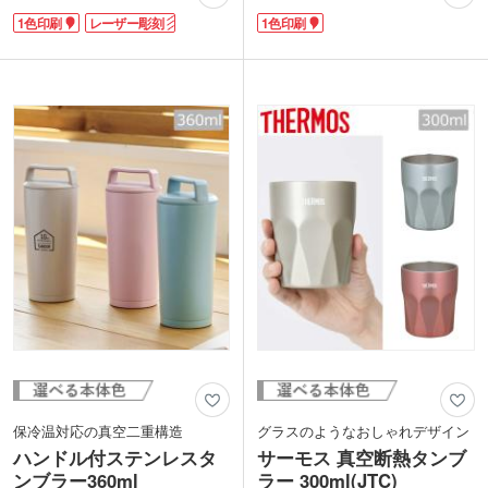
のまま移し替えて、いつもよりも美味し
で、日常使いから特別なシーンまで幅広
1色印刷
レーザー彫刻
1色印刷
くいただけます。フタの飲み口は水滴が
く活躍します。
飛び散りにくい『グリップスライド機
タンブラーの側面に1色印刷が可能。展
構』。容量は410mlです。
示会やイベントでの配布時には、インパ
印刷は1色・レーザー彫刻に対応してい
クトのある化粧箱がずらりと並ぶ光景が
ます。特に高見えするレーザー彫刻印刷
来場者の目を惹き、会場を一層盛り上げ
は記念品におススメです。
ます。キャンペーンの景品や豪華特典と
してもおすすめのアイテムです。
株式会社アトラスはステンレス製品専門
の国内メーカーです。委託契約をした海
外工場で生産をし、製品の検品、日本国
内の管理業務などを一貫して行っていま
す。商品は大手量販店でも展開している
ため、品質には自信があります。
保冷温対応の真空二重構造
グラスのようなおしゃれデザイン
ハンドル付ステンレスタ
サーモス 真空断熱タンブ
ンブラー360ml
ラー 300ml(JTC)