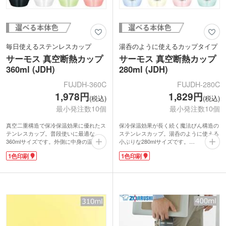
毎日使えるステンレスカップ
湯呑のように使えるカップタイプ
サーモス 真空断熱カップ
サーモス 真空断熱カップ
360ml (JDH)
280ml (JDH)
FUJDH-360C
FUJDH-280C
1,978円
1,829円
(税込)
(税込)
最小発注数10個
最小発注数10個
真空二重構造で保冷保温効果に優れたス
保冷保温効果が長く続く魔法びん構造の
テンレスカップ。普段使いに最適な
ステンレスカップ。湯呑のように使える
360mlサイズです。外側に中身の温度が
小ぶりな280mlサイズです。
伝わりにくいのでホットもアイスも飲み
パステルカラーが可愛い4色展開。オリ
1色印刷
1色印刷
やすい！口径が広く底まで洗いやすいの
ジナル印刷が可能で、企業の創立記念
が嬉しいポイントです。
品・周年記念品におすすめ。認知度の高
オリジナル印刷で周年・創立記念品制作
いサーモス(thermos)ブランド製品は、
におすすめ。信頼のサーモス(thermos)
貰った方も安心して使えるので喜ばれる
ブランド品質で、貰った方も安心して使
こと間違いなしですよ。
えます。