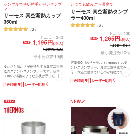
シンプルで使い勝手が良いタンブ
いつでも飲みごろ温度で
ラー
サーモス 真空断熱タンブ
サーモス 真空断熱カップ
ラー400ml
360ml
3
3
FUJDI-400
FUJDH-360
1,265円
(税込)
1,195円
(税込)
1,393円(税込)
1,239円(税込)
最小発注数10個
最小発注数10個
容量400mlのサーモス（thermos）ステ
冷たさと温かさが長持ちする真空二重構
ンレスタンブラー。真空二重構造で保
造のステンレスタンブラーです。容量
冷・保温に優れているのが特徴です。
360mlで湯呑のような形状は手にしっく
名入れが可能なサーモス 真空断熱タン
1色印刷
レーザー彫刻
りに馴染みます。開口部も広くて洗いや
ブラー400mlは記念品として人気。シン
1色印刷
レーザー彫刻
すいのも嬉しいポイント。
プルなタンブラーなので印刷するデザイ
サーモス 真空断熱カップ360mlは安心の
ンが映えます。会社のロゴをプリントし
サーモス（thermos）ブランド。会社ロ
て高級感溢れるオリジナルタンブラーが
ゴを印刷してオリジナルのタンブラーが
作成できます。
作成できます。