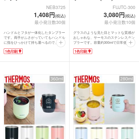
NEB3725
FUJTC-300
1,408円
3,080円
(税込)
(税込)
最小発注数30個
最小発注数10個
ハンドルとフタが一体化したタンブラー
グラスのような見た目とマットな質感が
です。両手がふさがっていてもハンドル
おしゃれな、サーモスのステンレスタン
に指をひっかけて持ち運べるので、会議
ブラーです。容量約300mlで日常使いに
などオフィスでのちょっとした移動の際
ぴったり。広口設計で洗いやすく、食洗
1色印刷
1色印刷
に便利！真空二重構造なので飲み頃の温
機対応です。
度をキープしてくれます。大きめの氷も
ワンポイントで印刷できるので、おうち
入る広口設計。外出先での水分補給にも
時間を彩るオリジナルグッズが制作でき
十分な容量約360mlで、暑さ対策アイテ
ます。インテリアショップのノベルティ
ムとしてもおすすめです。
や、雑貨ブランドの周年記念品などにい
ボトル側面にワンポイント印刷かぐるっ
かがでしょうか。
と広範囲印刷に対応しています。周年記
念品やノベルティとして、貰って嬉しい
タンブラーです。