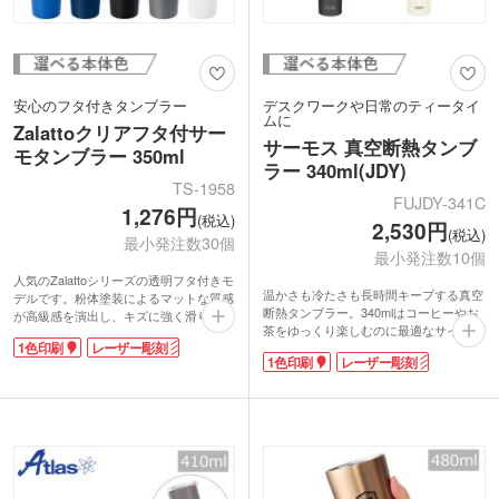
安心のフタ付きタンブラー
デスクワークや日常のティータイ
ムに
Zalattoクリアフタ付サー
サーモス 真空断熱タンブ
モタンブラー 350ml
ラー 340ml(JDY)
TS-1958
FUJDY-341C
1,276円
(税込)
2,530円
(税込)
最小発注数30個
最小発注数10個
人気のZalattoシリーズの透明フタ付きモ
温かさも冷たさも長時間キープする真空
デルです。粉体塗装によるマットな質感
断熱タンブラー。340mlはコーヒーやお
が高級感を演出し、キズに強く滑りにく
茶をゆっくり楽しむのに最適なサイズ感
いのが特徴。中身が見える透明フタは、
1色印刷
レーザー彫刻
です。結露しにくいためデスク周りでも
残量確認や熱い飲み物の火傷防止に役立
1色印刷
レーザー彫刻
安心して使え、外側が熱くならないので
ちます。内側の銅メッキ処理で保温保冷
温かい飲み物も快適に楽しめます。食洗
性能もアップ。
機対応で日々のお手入れも簡単。
名入れはワンポイントでロゴが映える単
カラーは洗練されたマットブラックとマ
色・レーザーに加え、本体へのぐるっと
ットホワイトの2色展開です。ロゴが映
一周ができる回転シルク印刷も対応して
える1色印刷や、高級感が際立つレーザ
います。飲料業界のノベルティや物販用
ー印刷による名入れで、記念品やノベル
キャラグッズにも最適な、機能美溢れる
ティを作成できます。
一品です。