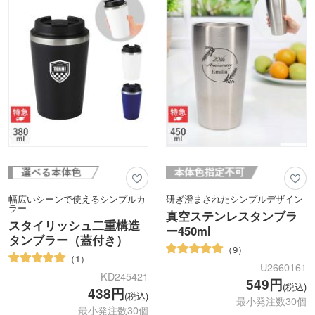
ク・モカブラウン4色からお選びいただ
けます。
幅広いシーンで使えるシンプルカ
研ぎ澄まされたシンプルデザイン
ラー
真空ステンレスタンブラ
スタイリッシュ二重構造
ー450ml
タンブラー（蓋付き）
9
1
U2660161
KD245421
549円
(税込)
438円
(税込)
最小発注数30個
最小発注数30個