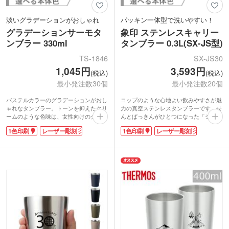
淡いグラデーションがおしゃれ
パッキン一体型で洗いやすい！
グラデーションサーモタ
象印 ステンレスキャリー
ンブラー 330ml
タンブラー 0.3L(SX-JS型)
TS-1846
SX-JS30
1,045円
3,593円
(税込)
(税込)
最小発注数30個
最小発注数20個
パステルカラーのグラデーションがおし
コップのような心地よい飲みやすさが魅
ゃれなタンブラー。トーンを抑えたクリ
力の真空ステンレスタンブラーです。せ
ームのような色味は、女性向けのグッズ
んとぱっきんがひとつになった「シーム
やノベルティにおすすめです。ステンレ
レスせん」を採用していてお手入れ簡
1色印刷
レーザー彫刻
1色印刷
レーザー彫刻
ス製の真空2重構造で保温保冷もバッチ
単。広口なので中までしっかり洗えて衛
リ。コンビニコーヒー対応サイズで、お
生的です。持ち運びに便利なハンドル付
うちでもオフィスでも使い勝手抜群で
き。表面は少しザラっとしたマットな質
す。
感で、おしゃれなニュアンスカラーが魅
1色・レーザー印刷に対応。広範囲に印
力です。
刷ができ、オリジナルグッズ制作におす
側面に1色印刷かレーザー彫刻が可能。
すめ。レーザー印刷なら高級感がでて記
校章や企業名を印刷すれば、卒業記念や
念品にもピッタリです。
創立記念にぴったりなノベルティが制作
できますよ。安心信頼の象印ブランドは
年齢性別問わず喜ばれます。