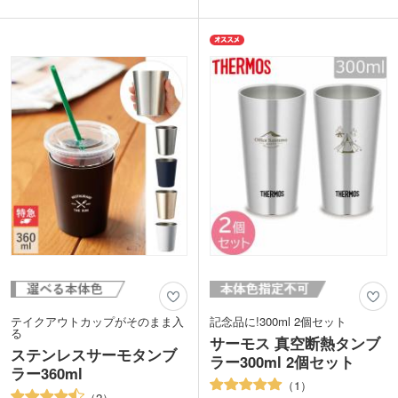
は冷たい飲み物を入れても結露せず、温
セットは1色・レーザー彫刻のオリジナ
かい飲み物を入れても本体が熱くなりに
ル印刷が可能。高級感がある記念品が作
くい持ちやすさが魅力。
成できます。
コンビニやコーヒーショップなどの紙カ
ップやプラカップを入れてドリンクホル
ダーとしても使えます。タンブラーの飲
み口部分の内側をへこませているので、
カップが入れやすくて便利!飲み頃温度
を長く楽しめます。
名入れはワンポイントのパッド印刷、広
範囲に印刷できる回転シルク印刷、高級
感が出るレーザー彫刻に対応していま
す。オリジナルのステンレスサーモタン
ブラーは周年記念や卒業記念に人気で
す。
テイクアウトカップがそのまま入
記念品に!300ml 2個セット
る
サーモス 真空断熱タンブ
ステンレスサーモタンブ
ラー300ml 2個セット
ラー360ml
1
2