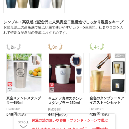
シンプル・高級感で記念品に人気真空二重構造でしっかり温度をキープ
お値段以上の高級感で幅広い層で使いやすいカラー5色展開。社名やロゴを入
れて特別な記念品の作成におすすめです。
2
3
4
真空ステンレスタンブ
金色のタンブラー＆ア
キュオ／真空ステンレ
ラー450ml
イスストーンセット
スタンブラー 350ml
U2660161
U2662801
RM38101
549円
439円
461円
(税込)
(税込)
(税込)
保温方法の違いや容量・ブランド・シーンで選ぶ
オリジナルステンレスタンブラーの選び方