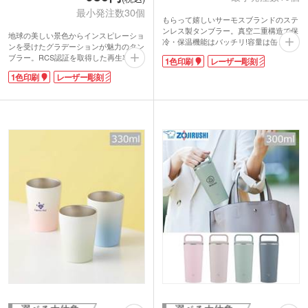
最小発注数30個
もらって嬉しいサーモスブランドのステ
ンレス製タンブラー。真空二重構造で保
地球の美しい景色からインスピレーショ
冷・保温機能はバッチリ!容量は缶ビー
ンを受けたグラデーションが魅力のタン
ルを入れて飲むのに程よい420mlサイ
ブラー。RCS認証を取得した再生率90%
1色印刷
レーザー彫刻
ズ。ロゴや会社名を名入れ印刷したオリ
のステンレスを採用しています。保冷温
ジナルタンブラーを作成できます。高級
1色印刷
レーザー彫刻
効果を保つ真空二重構造。350ml容量で
感があり丈夫で長く使えるので、特別な
普段使いに最適なサイズです。
お客様へのノベルティや周年記念品にオ
表面にはオリジナル印刷が可能です。ワ
ススメです。
ンポイントでブランドロゴを入れたオリ
ジナルグッズ制作や、ワイドに印刷でき
る回転シルク印刷は販促効果が高くオリ
ジナル性が上がります。高級感の出るレ
ーザー彫刻は記念品制作に最適。環境配
慮を企業姿勢として打ち出せるノベルテ
ィをお探しの方におすすめの商品です。