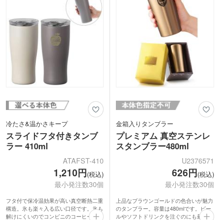
冷たさ&温かさキープ
金箱入りタンブラー
スライドフタ付きタンブ
プレミアム 真空ステンレ
ラー 410ml
スタンブラー480ml
ATAFST-410
U2376571
1,210円
626円
(税込)
(税込)
最小発注数30個
最小発注数30個
フタ付で保冷温効果が高い真空断熱二重
上品なブラウンゴールドの色合いが魅力
構造。氷も楽々入る広い口径です。氷も
のタンブラー。容量は480mlです。ビー
解けにくいのでコンビニのコーヒーをそ
ルやソフトドリンクを注ぐのにも最適