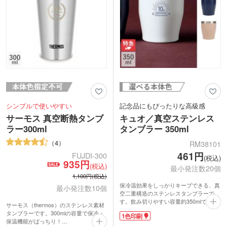
シンプルで使いやすい
記念品にもぴったりな高級感
サーモス 真空断熱タンブ
キュオ／真空ステンレス
ラー300ml
タンブラー 350ml
4
RM38101
461円
FUJDI-300
(税込)
935円
(税込)
最小発注数20個
1,100円(税込)
保冷温効果をしっかりキープできる、真
最小発注数10個
空二重構造のステンレスタンブラーで
す。飲み切りやすい容量約350mlで、大
サーモス（thermos）のステンレス素材
きめの氷も入れやすい広めの口径。ホー
タンブラーです。300mlの容量で保冷・
1色印刷
ルドしやすい形状と落ち着いたカラーで
保温機能がばっちり！
日常使いにぴったりです。