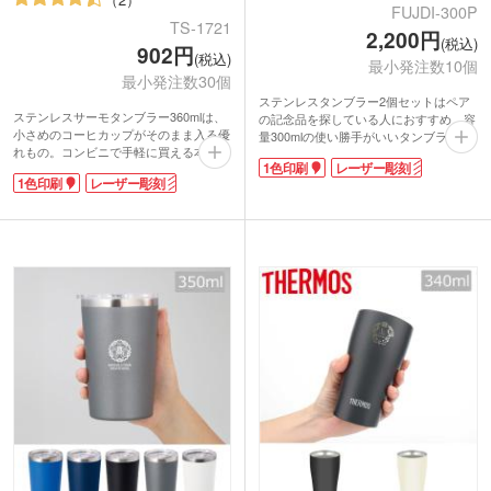
FUJDI-300P
TS-1721
2,200円
(税込)
902円
(税込)
最小発注数10個
最小発注数30個
ステンレスタンブラー2個セットはペア
ステンレスサーモタンブラー360mlは、
の記念品を探している人におすすめ。容
小さめのコーヒカップがそのまま入る優
量300mlの使い勝手がいいタンブラーで
れもの。コンビニで手軽に買える本格コ
す。ステンレス素材で保冷と保温が長く
1色印刷
レーザー彫刻
ーヒーは、通勤・通学時に購入している
続きます。
1色印刷
レーザー彫刻
人をよく見かけますよね。そんな手軽で
サーモス 真空断熱タンブラー300ml 2個
おいしいコーヒーも、カップがプラスチ
セットは名入れ印刷が可能です。会社や
ックや紙製なのですぐにぬるくなるのが
ブランドロゴを印刷してオリジナルの記
残念なところ。そんな時に、このタンブ
念品が作成できますよ。
ラーにカップごとすっぽり入れてしまえ
ば、保温・保冷効果がぐっとUP!カップ
のまま入れることでタンブラーを洗う手
間も省けますね。素材はステンレス(18-
8)を使用しているので、さびにくく匂い
も付きにくいのがポイント。もちろん飲
み物を直接入れて普通のタンブラーとし
てもご利用いただけます。