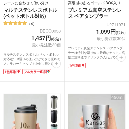
シーンに合わせて使い分け!
高級感のあるゴールドBOX入り
マルチステンレスボトル
プレミアム真空ステンレ
(ペットボトル対応)
ス ペアタンブラー
4
U2711971
1,099円
DECO0038
(税込)
1,457円
最小発注数30個
(税込)
最小発注数30個
プレミアム真空ステンレス ペアタンブ
ラーは特別な贈り物に最適なセット。真
マルチステンレスボトル(ペットボトル
空二重構造でドリンクの入れたての温度
対応)は、3通りの使い方ができる優れモ
をキープ。外側が熱くなりにくく、結露
ノ。ラバーキャップを上側に着ければペ
1色印刷
することがないのでホットでもコールド
ットボトルホルダー、下側に着ければス
でもお楽しみいただけます。
1色印刷
フルカラー印刷
テンレスボトル・缶クーラーになりま
マットな質感のシャンパンゴールドとブ
す。真空二重構造なので保冷・保温機能
ラックの2色は高級感があり記念品にピ
もバッチリ!温かい飲み物を入れても本
ッタリ。そのままお渡しできるゴールド
体が熱くならず結露や水濡れも防いでく
の専用ボックス入りで、ご成約記念など
れるので、デスクワークのお供にもピッ
贈り物におすすめです。
タリです。500ml程度のペットボトルや
1色ワンポイントかくるっと印刷できる
缶に対応しています。
回転シルクでの名入れができます。オリ
場所を選ばず使えるので、企業名やブラ
ジナルデザインで特別なタンブラーを作
ンドロゴを名入れすればPR効果抜群!ア
ってみてはいかがでしょうか。
ウトドアショップの周年記念品や、スポ
ーツジムの入会特典にいかがでしょう
<仕様変更について>
か。
2022年10月出荷分より 容量