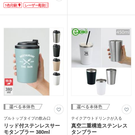
サーモス 真空断熱タンブラー300mlは名
側面に社名やブランドロゴを名入れでき
1色印刷
レーザー彫刻
入れ印刷が可能です。イラストやロゴを
ます。お手頃価格ながらスタイリッシュ
印刷してオリジナルのステンレスタンブ
で高級感があり、飲食店のノベルティや
ラーを作成できます。高級感を持たせた
企業の周年記念品など幅広い用途におす
い記念品や特別のお客様へのプレゼント
すめです。化粧箱入れでのしや包装にも
におすすめです。
対応しています。
プルトップタイプの飲み口
テイクアウトドリンクが入る
リッド付ステンレスサー
真空二重構造ステンレス
モタンブラー 380ml
タンブラー