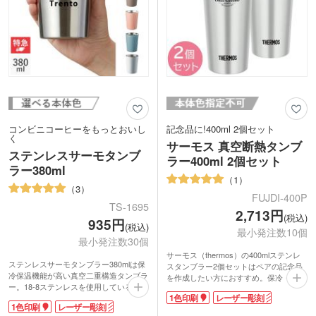
コンビニコーヒーをもっとおいし
記念品に!400ml 2個セット
く
サーモス 真空断熱タンブ
ステンレスサーモタンブ
ラー400ml 2個セット
ラー380ml
1
3
FUJDI-400P
TS-1695
2,713円
(税込)
935円
(税込)
最小発注数10個
最小発注数30個
サーモス（thermos）の400mlステンレ
ステンレスサーモタンブラー380mlは保
スタンブラー2個セットはペアの記念品
冷保温機能が高い真空二重構造タンブラ
を作成したい方におすすめ。保冷・保温
ー。18-8ステンレスを使用しているので
に優れたステンレス製のタンブラーは定
1色印刷
レーザー彫刻
汚れやニオイが付きにくく、錆にも強い
番の人気商品です。
1色印刷
レーザー彫刻
のが特徴です。真空二重構造タンブラー
サーモス 真空断熱タンブラー300ml 2個