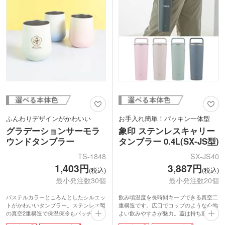
ふんわりデザインがかわいい
お手入れ簡単！パッキン一体型
グラデーションサーモラ
象印 ステンレスキャリー
ウンドタンブラー
タンブラー 0.4L(SX-JS型)
TS-1848
SX-JS40
1,403円
3,887円
(税込)
(税込)
最小発注数30個
最小発注数20個
パステルカラーところんとしたシルエッ
飲み頃温度を長時間キープできる真空二
トがかわいいタンブラー。ステンレス製
重構造です。広口でコップのような心地
の真空2重構造で保温保冷もバッチリで
よい飲みやすさが魅力。蓋は持ち運びに
す。普段使いにちょうどよい容量約
便利なハンドル付きで、密閉しやすいス