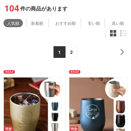
104
件の商品があります
人気
順
新着順
おすすめ順
安い順
高い順
1
2