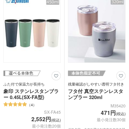
表面にはオリジナル印刷ができ、周年記
念品としても選びやすい一品です。
ふた付で保温力が長持ち
残量確認がしやすい透明フタ付き
象印 ステンレスタンブラ
フタ付 真空ステンレスタ
ー 0.45L(SX-FA型)
ンブラー 320ml
4
M35420
471円
SX-FA45
(税込)
2,552円
最小発注数30個
(税込)
最小発注数20個
デスクワークのお供におすすめのフタ付