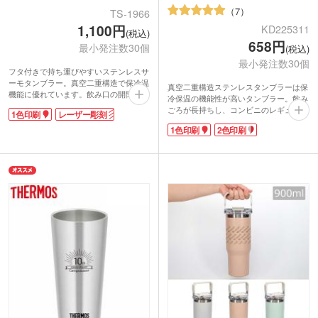
7
TS-1966
1,100円
KD225311
(税込)
658円
最小発注数30個
(税込)
最小発注数30個
フタ付きで持ち運びやすいステンレスサ
ーモタンブラー。真空二重構造で保冷温
真空二重構造ステンレスタンブラーは保
機能に優れています。飲み口の開閉もで
冷保温の機能性が高いタンブラー。飲み
きるので、飲まない時はフタをしておく
ごろが長持ちし、コンビニのレギュラー
1色印刷
レーザー彫刻
ことができます。ドリンクホルダーとし
サイズのカップがすっぽり収まります。
てもOK！結露で手や机が濡れるのを防
1色印刷
2色印刷
デスク周りに置いていても結露で水浸し
いでくれます。容量は約380mlです。
になる心配がありません。シンプルなブ
本体側面に1色・レーザー彫刻印刷に対
ラック・シルバー・ホワイトの3色のご
応しています。食品・飲食メーカーのノ
用意。本体色が分かりやすい化粧箱入り
ベルティや記念品などにおススメです。
です。
印刷面が広く、日常的にお使いいただけ
てロゴが目に入りやすいため、キャラク
ターグッズや物販用におすすめです。