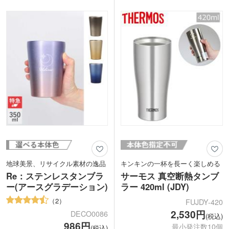
ポーツ観戦時の限定スーベニア、サウナ
印刷は本体側面に1色・レーザー彫刻に
後のドリンク用グッズなど、アクティブ
対応しています。周年記念品にいかがで
なシーンを彩るノベルティ制作におすす
しょうか？
めです。
地球美景、リサイクル素材の逸品
キンキンの一杯を長ーく楽しめる
Re：ステンレスタンブラ
サーモス 真空断熱タンブ
ー(アースグラデーション)
ラー 420ml (JDY)
2
FUJDY-420
2,530円
DECO0086
(税込)
986円
最小発注数10個
(税込)