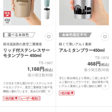
340ml→350mlへ変更
保冷温抜群の真空二重構造
軽くて薄いアルミ素材
リッド付ステンレスサー
アルミタンブラー450ml
モタンブラー 450ml
TS-1974
TS-1967
468円
(税込)
1,188円
最小発注数30個
(税込)
最小発注数30個
冷たい飲み物をより美味しく楽しめるア
ルミ製のタンブラーです。熱伝導率が高
フタ付きで持ち運びやすいステンレスサ
いアルミ素材により唇に触れた瞬間から
ーモタンブラー。真空二重構造で保冷温
ヒンヤリとした心地よさを感じられま
機能に優れています。飲み口の開閉もで
1色印刷
す。手馴染みが良く、収納時にスタッキ
きるので、飲まない時はフタをしておく
ングしやすいテーパー形状が特徴です。
1色印刷
レーザー彫刻
ことができます。ドリンクホルダーとし
1色印刷でのワンポイント名入れはもち
てもOK！結露で手や机が濡れるのを防
ろん、本体をぐるりと一周する大きなデ
いでくれます。容量はたっぷり飲める約
ザインにも対応しています。フェスやス
450mlです。