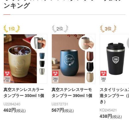
ンキング
1
2
3
真空ステンレスカラー
真空ステンレスサーモ
スタイリッシュ
タンブラー 350ml 1個
タンブラー 390ml 1個
造タンブラー（
き）
U2284240
U2372731
462円
567円
KD245421
(税込)
(税込)
438円
(税込)