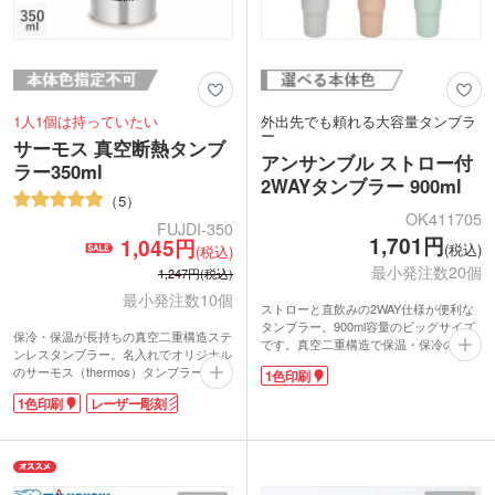
1人1個は持っていたい
外出先でも頼れる大容量タンブラ
ー
サーモス 真空断熱タンブ
アンサンブル ストロー付
ラー350ml
2WAYタンブラー 900ml
5
OK411705
FUJDI-350
1,701円
1,045円
(税込)
(税込)
最小発注数20個
1,247円(税込)
最小発注数10個
ストローと直飲みの2WAY仕様が便利な
タンブラー。900ml容量のビッグサイズ
保冷・保温が長持ちの真空二重構造ステ
です。真空二重構造で保温・保冷の両方
ンレスタンブラー。名入れでオリジナル
に対応し、アイスドリンクには専用スト
のサーモス（thermos）タンブラーが製
1色印刷
ローが活躍。ハンドル付きで持ち運びや
作できます。
すく、口径が広いため大きな氷が入るの
1色印刷
レーザー彫刻
サーモス 真空断熱タンブラー350mlは温
も嬉しいですね。底まで手が届きやすい
かいものを入れても外側が熱くならず、
ので、お手入れも簡単です。下部はスリ
氷を入れた冷たいものを入れても結露し
ム設計で、直径約7.5cm以上のドリンク
にくい優れもの。高級感があるステンレ
ホルダーに対応。運転中の水分補給にも
スタンブラーは記念品にピッタリです。
おすすめです。