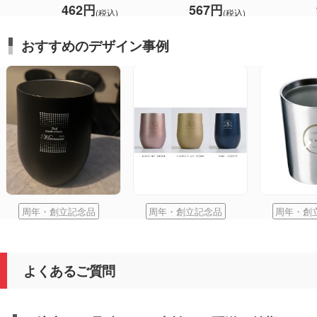
462円
567円
(税込)
(税込)
おすすめのデザイン事例
周年・創立記念品
周年・創立記念品
周年・創
よくあるご質問