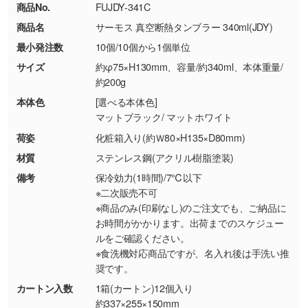
18:00(土日祝日除く)
商品No.
FUJDY-341C
・コーポレートカラーを使って印刷したい／印
お問い合わせフォームはこちら
商品名
サーモス 真空断熱タンブラー 340ml(JDY)
【返品・交換ができない場合】
刷色にこだわりがある
最小発注数
10個/10個から1個単位
・お客様の元で商品を加工された場合、または
DIC・PANTONEなどのカラーチップの指定や、
商品が破損した場合
現物支給による色指定も承っております。→
詳
サイズ
約φ75×H130mm、容量/約340ml、本体重量/
・商品到着後7日以上経過している場合
しく見る
約200g
・お客様のご都合による返品・交換依頼(商
本体色
[選べる本体色]
品・色・数量などの注文間違い等)
・背景がある画像からキャラクター部分だけを
マットブラック/ マットホワイト
使いたいです
荷姿
化粧箱入り(約Ｗ80×H135×D80mm)
シンプルな背景のデータや、使いたいキャラク
材質
ステンレス鋼(アクリル樹脂塗装)
ター部分の輪郭がはっきりしているデータは切
備考
保冷効力(1時間)/7℃以下
り抜き処理が可能です。→
詳しく見る
※二次販売不可
※商品のみ(印刷なし)のご注文でも、ご納品に
・持っているデータの背景が足りない／塗り足
お時間がかかります。出荷までのスケジュー
しの作り方が分からない
ルをご確認ください。
※食洗機対応商品ですが、名入れ後は手洗い推
印刷したいデータが印刷範囲よりも小さい場
奨です。
合、シンプルな色・柄の背景であれば拡張が可
能です。→
詳しく見る
カートン入数
1箱(カートン)12個入り
約337×255×150mm