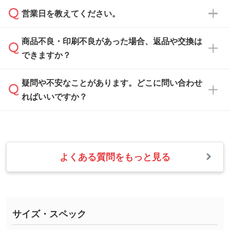
ご希望や商品の本体色を確認し、印刷色をご提
営業日を教えてください。
なお、印刷用データの作り方に関する詳細は、
・解像度の低いデータをトレース/調整してほ
案させていただきます。
「
完全データ入稿
」をご参照ください。
しい
本体色がブラック、ネイビーなど濃色の場合は
商品不良・印刷不良があった場合、返品や交換は
営業日は平日の10:00～18:00で、土日祝日はお
解像度の低い画像や、手書きのイラスト、写真
白色か淡い色の印刷色をおすすめしておりま
できますか？
休みとなります。注文・見積・お問い合わせ
などを、印刷に適したベクターデータに変換し
す。
は、土日祝日でもお送りいただければ、出社後
ます。→
詳しく見る
本体色がナチュラルなど淡色の場合、印刷をく
疑問や不安なことがあります。どこに問い合わせ
速やかに対応いたします。
お手数をお掛けいたしますが、至急担当スタッ
っきりと目立たせたいときは濃い印刷色が、柔
ればいいですか？
フまでご連絡ください。商品の状況を確認し、
・フルカラーデータを1色に変換してほしい
らかい雰囲気にしたいときは淡い印刷色が映え
改めてご案内いたします。
シルク印刷、レーザー彫刻など印刷方法にあわ
ます。
せて、フルカラーのデータを1色になおしま
お問い合わせフォームをご利用ください。1営
【返品・交換の対象】
す。→
詳しく見る
業日以内に担当スタッフよりメールにてご連絡
また、お選びいただいた印刷色が本体色に合わ
・お届け時に商品が損傷・故障している場合
いたします。
ない場合や仕上がりに影響しそうな場合は、ス
よくある質問をもっと見る
・ご注文と異なる商品が届いた場合
・1色印刷でグラデーションや濃淡を表現した
お急ぎの場合はお電話でのご質問も受け付けて
タッフから別の色をご案内することもございま
・印刷不良があった場合
い
おります。下記電話番号までお問い合わせくだ
す。
※印刷不良は原則として“再印刷”でご対応させ
網点という技法で濃淡を表現することができま
さい。
ていただいております。
す。濃淡の差が分かるデータに調整いたしま
サイズ・スペック
※詳しくは「
商品の良品基準について
」をご覧
す。→
詳しく見る
TEL：0422-29-9911 営業時間10:00～
ください。