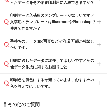
たします。
ったデータをそのまま印刷用に入稿できますか？
PCやスマホから簡単にデザインを作成できま
す。スタンプやテンプレートも豊富なので、デ
※土日祝日を除く営業日換算です。
印刷データ入稿用のテンプレートが欲しいです／
ザインソフトがなくても安心です。
IllustratorやPhotoshop、CLIP STUDIOなどのデ
※沖縄・離島は追加日数がかかります。
入稿用のテンプレートはIllustratorやPhotoshopで
ザインソフトでこだわりのデザインを作成した
また、「
データ作成サービス
」もご利用いただ
使用できますか？
い方は、
完全データ入稿
がおすすめです。
けます。ご希望の文言・書体・印刷色をお知ら
「.ai」形式または「.psd」形式で保存し、お見
せいただければ、弊社にて無料でデザインデー
積・ご注文フォームにアップロードしてご入稿
手持ちのデータ(jpg写真など)が印刷可能か相談し
一部商品は入稿用テンプレートのご用意があり
タを1点作成いたします。
ください。
たいです。
ます。各商品ページの『印刷方法・テンプレー
ト』からダウンロードをお願いいたします。
ご入稿後は経験豊富なスタッフがデータに不備
印刷に適したデータに調整してほしいです／その
入稿用のテンプレートはPDF形式ですが、
印刷に適したデータ・解像度かどうか、担当ス
がないかチェックし、お客様と確認してから印
IllustratorやPhotoshopで開いてご利用いただけ
他データ作成に関するお困りごと
タッフが事前に確認いたします。
刷に進みますので、ご安心ください。
ます。詳しい手順は「
入稿テンプレートの使い
データはお見積・ご注文・
お問い合わせフォー
方
」をご確認ください。
印刷色を何色にするか迷っています。おすすめの
ム
へ添付いただくか、担当スタッフ宛にメール
データ作成でお困りの際には、担当スタッフが
でお送りください。
色を教えてほしいです。
サポートいたしますのでお気軽にご相談くださ
仕上がりに影響しそうな点もチェックいたしま
い。
すので、データのご相談だけでもお気軽にお問
お問い合わせフォーム
や、見積/注文フォーム
お見積・ご注文・
お問い合わせフォーム
からご
その他のご質問
い合わせください。
から添付してお送りください。
相談いただきますと、担当スタッフがお客様の