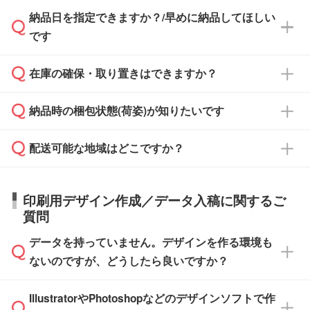
み発行しております。商品への同梱はしておら
納品日を指定できますか？/早めに納品してほしい
ず、通常はPDFデータをメール添付でお送りし
・印刷する場合(500個程度)
また、卒業・卒園記念品で対策委員会や個人様
です
ます。
ご入金、イメージ画像の校了から約2週間～2
からご注文いただく場合でも、お支払い元が学
原本の郵送をご希望の場合は、担当スタッフま
週間半でご納品いたします。
校や幼稚園・保育園であれば、同様の条件でご
たは注文フォームの『ご注文に関する備考欄』
在庫の確保・取り置きはできますか？
ご希望の納期がある場合は、お問い合わせ・お
対応できる場合がございます。
よりお知らせください。
・商品のみ注文する場合(サンプル購入を含む)
見積もり・ご注文時にその旨をお知らせくださ
ご希望の際は担当スタッフまでお気軽にご相談
ご入金確認後、1～2営業日で出荷いたしま
納品時の梱包状態(荷姿)が知りたいです
い。
ご入金確認後に在庫を確保し、注文確定のご連
ください。
す。
在庫状況や印刷スケジュールを確認のうえ、対
絡を致します。ご入金いただくまで在庫の確保
応が可能かご案内いたします。
配送可能な地域はどこですか？
はできかねますので予めご了承ください。
商品によって異なります。各ページにある商品
納期は商品や数量、印刷方法、ご納品場所、在
また、お急ぎで印刷をご希望の場合は、最短5
詳細の荷姿欄をご確認ください。
庫の有無によって異なります。正確な日程はス
営業日で出荷可能な商品もご用意しておりま
【箱入り】 商品がひとつずつ箱に入っていま
日本全国へお届けが可能です。なお、海外への
タッフまでお問い合わせください。
印刷用デザイン作成／データ入稿に関するご
す。>>
対象商品はこちら
す。(白箱、化粧箱、ブリスターパックなど)
直接納品は行っておりませんので予めご了承く
質問
※最短出荷日は商品によって異なります。各商
【袋入り】 商品がひとつずつ袋に入っていま
ださい。
また、商品ページ内の「出荷までのスケジュー
品ページにてご確認ください
す。(透明袋、デザイン袋など)
データを持っていません。デザインを作る環境も
ル」に注文予定日をご入力いただくと、おおよ
【個包装なし】 個包装がされていない状態で
ないのですが、どうしたら良いですか？
その締切日や出荷目安をご確認いただけます。
納品します。
商品在庫や印刷ラインを確保するためにも、商
※化粧箱から白箱への入れ替えや、オリジナル
IllustratorやPhotoshopなどのデザインソフトで作
品が決まりましたらお早めのご発注をお願いい
無料の「
デザインシミュレーター
」を使えば、
箱の作成は原則承っておりません。