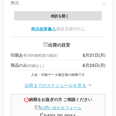
商品
--
製版代
--
内訳を開く
印刷代
--
商品提案書
概算見積PDF
送料
--
※
北海道・沖縄・離島 別途
追加オプション
--
出荷の目安
円
税別合計
8
31
印刷あり
月
日(月)
(500個程度の場合)
※
上記小計は税別です
8
24
商品のみ
月
日(月)
(印刷なし)
入金・印刷データ確定後の納期です
出荷までのスケジュールを見る
納期をお急ぎの方 ご相談ください
お問い合わせフォーム
0422-29-9911