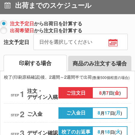
出荷までのスケジュール
注文予定日
から出荷日を計算する
出荷希望日
から注文日を計算する
注文予定日
印刷する場合
商品のみ注文する場合
校了(印刷原稿確認)後、2週間～2週間半で出荷
(数量500個程度の場合)
注文・
1
ご注文日
8
7
金
月
日(
)
STEP
デザイン入稿
2
ご入金日
8
17
月
月
日(
)
ご入金
STEP
3
校了のお返事
8
18
火
月
日(
)
デザイン確認
STEP