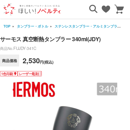
TOP
タンブラー・ボトル
ステンレスタンブラー・アルミタンブラー
サ
サーモス 真空断熱タンブラー 340ml(JDY)
FUJDY-341C
商品No.
2,530
商品価格
円(税込)
1色印刷
レーザー彫刻