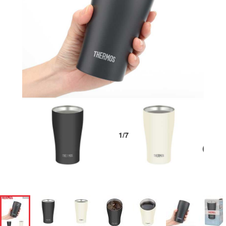
1
/
7