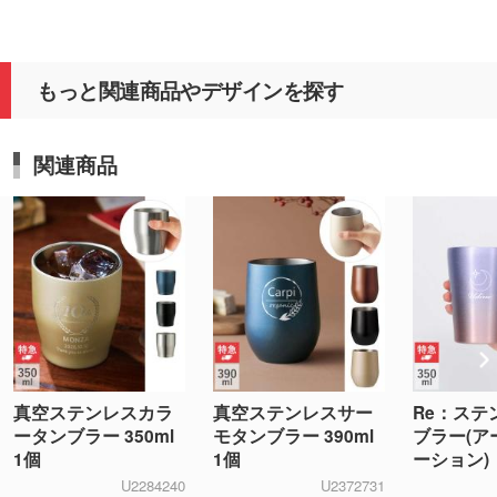
もっと関連商品やデザインを探す
関連商品
真空ステンレスカラ
真空ステンレスサー
Re：ステ
ータンブラー 350ml
モタンブラー 390ml
ブラー(ア
1個
1個
ーション)
U2284240
U2372731