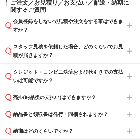
ご注文／お見積り／お支払い／配送・納期に
関するご質問
会員登録をしないで見積や注文をする事はできま
すか？
スタッフ見積を依頼した場合、どのくらいでお見
可能です。見積・注文フォームにて『ゲストの
積が届きますか？
まま進む』ボタンからお進みのうえ、ご依頼く
ださい。
クレジット・コンビニ決済および代引きでの支払
通常、翌営業日までにお送りしております。混
いは可能ですか？
雑状況によっては、お時間をいただくこともご
ざいます。予めご了承ください。土日祝日にご
売掛(納品後の支払い)はできますか？
依頼いただいた場合は、翌営業日以降のご連絡
銀行振込のみのご対応となります。
となります。
納品書と領収書は発行・同梱されますか？
基本的には先入金をお願いしておりますが、自
治体・行政機関・学校・病院・上場企業様 な
納期はどのくらいですか？
どの場合は、月末締め翌月末払いに対応可能で
納品書・領収書は ご依頼をいただいた場合の
す。