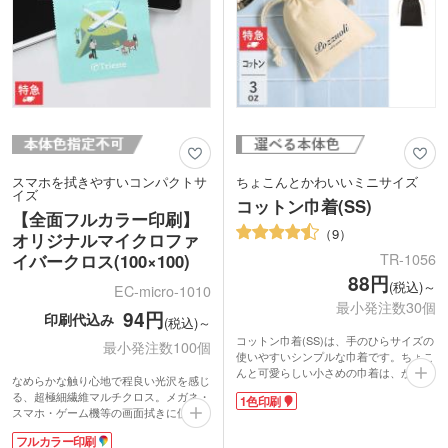
--------------------------
スマホを拭きやすいコンパクトサ
ちょこんとかわいいミニサイズ
イズ
コットン巾着(SS)
【全面フルカラー印刷】
9
オリジナルマイクロファ
TR-1056
イバークロス(100×100)
88円
(税込)～
EC-micro-1010
最小発注数30個
94円
印刷代込み
(税込)～
コットン巾着(SS)は、手のひらサイズの
最小発注数100個
使いやすいシンプルな巾着です。ちょこ
んと可愛らしい小さめの巾着は、かさば
なめらかな触り心地で程良い光沢を感じ
らないので小物の持ち歩きに最適です。
る、超極細繊維マルチクロス。メガネ・
1色印刷
アクセサリーやコスメ、充電コードなど
スマホ・ゲーム機等の画面拭きに使えま
細かい物の収納にとっても便利。コット
す。指紋や油膜を洗剤無しで、乾拭きす
ン素材なのでナチュラルな風合いとやさ
フルカラー印刷
るだけでキレイに拭き取れます。速乾性