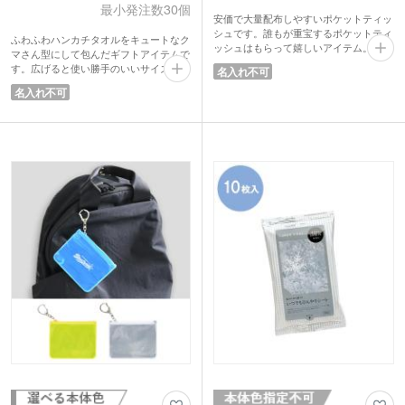
最小発注数30個
安価で大量配布しやすいポケットティッ
シュです。誰もが重宝するポケットティ
ふわふわハンカチタオルをキュートなク
ッシュはもらって嬉しいアイテム。「あ
マさん型にして包んだギフトアイテムで
りがとうございます」と書かれた台紙入
す。広げると使い勝手のいいサイズ感の
名入れ不可
りで感謝の気持ちが伝えられます。
ハンカチタオルになります。今にも動き
名刺やショップカードを入れることがで
名入れ不可
出しそうな見た目で、渡す人も貰った人
きるポケット付きなのも嬉しいポイン
も笑顔になれるノベルティです。
ト。営業の挨拶回りやショップへ来店さ
激安価格なので、ファミリーイベントで
れたお客様へのノベルティとしておすす
のばらまきや商業施設のキャンペーンな
めです。
どにおすすめ。小さなお子さまにも喜ば
れるアイテムです。ベージュ・ブラウ
ン・ライトブルーの3色取混ぜでお届け
します。