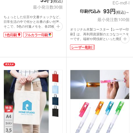
(税込)
EC-mdf-l
最小発注数30個
93円
印刷代込み
(税込)～
ちょっとした伝言や文書チェックなど、
最小発注数100個
日常生活の中で何かと出番の多い付箋。
そこで、5色の付箋メモを、各25枚ずつ
オリジナル木製コースター【レーザー印
セットにしました。項目別に5色の付箋
刷】は、再利用資源製のエコなコースタ
1色印刷
フルカラー印刷
を使い分けられてとても便利。
ーです。端材や間伐材といった廃棄され
表紙に1色またはフルカラーで名入れが
るはずの木材を繊維化し、圧縮したファ
できます。学校名や学習塾名、会社のロ
レーザー彫刻
イバーボード(MDF)を使用。反りや割れ
ゴを名入れしてオリジナルフセンを作成
が起きにくい特徴があります。
可能！シンプルな白い表紙にデザインの
木の温もりはそのままに、木目がないの
色が映えてアピールできますよ。安価で
で名入れが目立ちます。半永久的に印刷
透明袋入りなので配布しやすいノベルテ
が消えないレーザー彫刻は、記念品にお
ィです。
すすめ。ロゴがくっきりと、立体感のあ
る仕上がりになりますよ。ディーラー、
住宅メーカー、保険会社の成約記念品
や、店舗のオリジナルグッズ、周年記念
品といったスペシャルな日にピッタリの
ノベルティです。