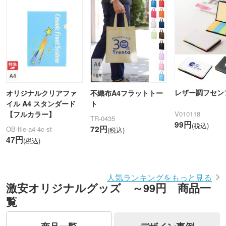
レザー調フセン
オリジナルクリアファ
不織布A4フラットトー
イル A4 スタンダード
ト
【フルカラー】
V010118
TR-0435
99円
(税込)
72円
OB-file-a4-4c-st
(税込)
47円
(税込)
人気ランキングをもっと見る
激安オリジナルグッズ ～99円 商品一
覧