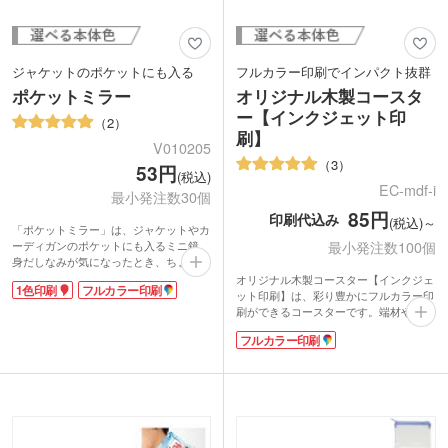
ジャケットのポケットにも入る
フルカラー印刷でインパクト抜群
ポケットミラー
オリジナル木製コースタ
ー【インクジェット印
2
刷】
V010205
3
53円
(税込)
EC-mdf-i
最小発注数30個
85円
印刷代込み
(税込)～
「ポケットミラー」は、ジャケットやカ
最小発注数100個
ーディガンのポケットにも入るミニ鏡。
身だしなみが気になったとき、ちょっと
メイク直しをしたいとき、サッと取り出
オリジナル木製コースター【インクジェ
1色印刷
フルカラー印刷
して使えます。女子のマストアイテムを
ット印刷】は、彩り豊かにフルカラー印
超プチプライスでどうぞ!
刷ができるコースターです。端材や間伐
材といった廃棄されるはずの木材を繊維
フルカラー印刷
化し、圧縮したファイバーボード(MDF)
素材を使用。環境に優しい再利用資源で
作られたエコなアイテムです。反り・割
れが起きにくく軽いのが特徴です。木の
温もりはそのままに、木目がないので印
刷が映えます。パッと目を惹くノベルテ
ィはインパクト抜群です。