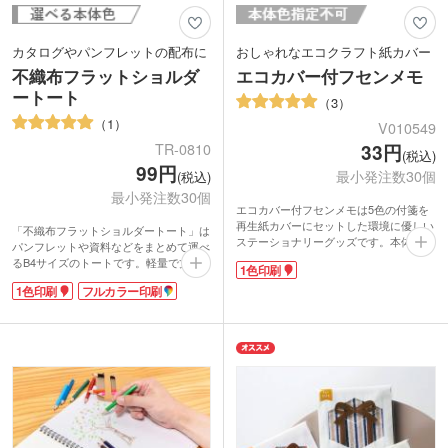
カタログやパンフレットの配布に
おしゃれなエコクラフト紙カバー
不織布フラットショルダ
エコカバー付フセンメモ
ートート
3
1
V010549
TR-0810
33円
(税込)
99円
最小発注数30個
(税込)
最小発注数30個
エコカバー付フセンメモは5色の付箋を
再生紙カバーにセットした環境に優しい
「不織布フラットショルダートート」は
ステーショナリーグッズです。本体は薄
パンフレットや資料などをまとめて運べ
さ4mm、名刺サイズでコンパクト。ペン
るB4サイズのトートです。軽量で丈
1色印刷
ケースや手帳に入れておけば使いたい時
夫。展示会のチラシなどイベントの配布
にサッと出せて便利です。
1色印刷
フルカラー印刷
用に人気があります。
本体に1色で印刷可能。ナチュラル素材
印刷範囲も広いので企業ロゴなどを入れ
のカバーにオリジナルロゴを入れればお
ると宣伝効果バツグンで、リユース率が
しゃれなエコ付箋に。名刺と一緒に渡せ
高いのも不織布バックの魅力です。カラ
ば企業PRとともにエコ活動をアピール
ーも豊富にあるのが嬉しい♪
できます!安価なのでキャンペーンやイ
ベントのバラマキ配布にオススメです。