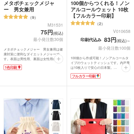
メタボチェックメジャ
100個からつくれる！ノン
ー 男女兼用
アルコールウェット 10枚
【フルカラー印刷】
9
2
M31531
V010658
75円
(税込)
83円
最小発注数30個
印刷代込み
(税込)～
最小発注数100個
メタボチェックメジャー 男女兼用は健
康対策に便利なダイエットメジャーで
100個から作成可能！ノンアルコールタ
す。表面は男性用、裏面は女性用の値が
イプのウェットティッシュです。内容量
書いてあります。
1色印刷
は10枚入りで安心の日本製。
150cm長のメジャーには、便利なメタボ
フラップ部分に貼り付けるシールをオリ
関連情報をプリントしました。「標準体
フルカラー印刷
ジナルデザインで印刷できます。フルカ
重の求め方」、「BMI値の求め方」、
ラー印刷で鮮やかなデザインを再現可
「ウエストサイズの平均値(男女年齢
能。手軽に配れる実用的な販促品とし
別)」、「おやつカロリーチェック」が
て、PR効果が期待できます。イベント
表記されているので、健康で正しいダイ
やキャンペーンのノベルティとして大活
エットに役立ちます。
躍なアイテムです。
健康促進グッズはスポーツイベントや地
域のお祭り、イベントの粗品におすす
こちらは小ロット専用の商品です。1000
め。淡いパステル調で男女年齢問わず使
個以上ご注文の場合は、お問合せくださ
えるのもうれしいですね。
い。