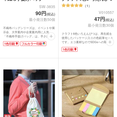
1
SW-3835
90円
V010557
(税込)
47円
最小発注数50個
(税込)
最小発注数30個
不織布バッグシリーズは、イベントや展
示会、大学案内や企業案内用に人気。
クラフト6色いろえんぴつは、再生紙を
「不織布手提げバッグ」は、手さげにも
使用したパッケージ入りの色鉛筆セット
ショルダーにも使える2wayタイプ。書
です。エコ素材なのでSDGsへの取り組
1色印刷
フルカラー印刷
類やパンフレットが横にスマートに収納
みのアピールも可能。手軽にお渡しでき
できます。本体色は清潔感のあるホワイ
1色印刷
るサイズと価格で、お子様向けのバラマ
ト、ビビッドなホットピンク、クールな
キノベルティに最適です。
ダークグレーなど、豊富なバリエーショ
キャップまたは本体部分に1色印刷で名
ンは40色!イメージに合った色が選べま
入れができます。お子様を対象としたイ
す。
ベントや医院内覧会、カーディーラーな
どにおすすめ。お子様には退屈な商談時
間も、お絵描きができたら楽しい時間に
なりますね。