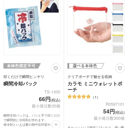
キャンペーン特典や来場者プレゼントに
人気。イラストやイベントロゴを印刷し
てアーティストグッズや同人ノベルティ
を作れます。
叩くだけで瞬間ヒンヤリ
クリアポーチで魅せる収納
瞬間冷却パック
カラモ ミニウォレットポ
ーチ
TS-1305
1
66円
(税込)
R0597101
最小発注数30個
54円
(税込)
瞬間冷却パックは、パンと手で叩くだけ
最小発注数300個
で瞬間的に冷却剤が作れます。
保冷剤といえば夏の熱中症対策や、レジ
キャッシュレス時代にぴったり、使い勝