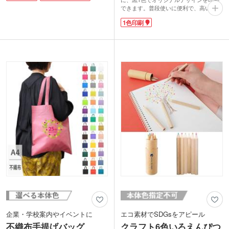
ォーキングなど、子どもから大人まで幅
できます。普段使いに便利で、高い宣伝
広くご使用いただけます。
効果が期待できるポストイン可能な販促
1色印刷
1色印刷・フルカラー印刷に対応してお
グッズです。印刷範囲が広く、ロゴやイ
り、安全教室の記念品や防犯キャンペー
ラストの印刷にも最適。綴り数も選択で
ンのノベルティに最適です。実用性の高
きます。
いオリジナル安全グッズで、安心を届け
お手頃価格で制作できるので、展示会や
ませんか？
イベントで来場者に配布するノベルテ
ィ、キャンペーンの販促品などにぴった
動画提供 : SELECTIONS
り！格安でオリジナルグッズや同人グッ
ズを作成したい方にもおすすめです。
企業・学校案内やイベントに
エコ素材でSDGsをアピール
不織布手提げバッグ
クラフト6色いろえんぴつ