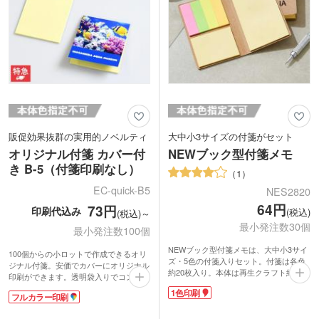
販促効果抜群の実用的ノベルティ
大中小3サイズの付箋がセット
オリジナル付箋 カバー付
NEWブック型付箋メモ
き B-5（付箋印刷なし）
1
EC-quick-B5
NES2820
64円
73円
印刷代込み
(税込)
(税込)～
最小発注数30個
最小発注数100個
NEWブック型付箋メモは、大中小3サイ
100個からの小ロットで作成できるオリ
ズ・5色の付箋入りセット。付箋は各色
ジナル付箋。安価でカバーにオリジナル
約20枚入り。本体は再生クラフト紙で作
印刷ができます。透明袋入りでコンパク
ってあるので、環境に優しいエコアイテ
トなので、かさばらずに配布できポスト
1色印刷
ム。
フルカラー印刷
インも可能なサイズです。正方形に近い
手帳と一緒に持ち運べば、TO DOメモ
薄型20枚綴りの黄色い付箋。オーソドッ
や用件を書きこんでどんどん貼っていけ