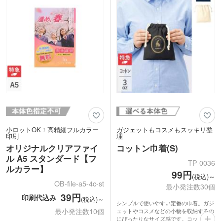
チャンネル
小ロットOK！高精細フルカラー
ガジェットもコスメもスッキリ整
印刷
理
オリジナルクリアファイ
コットン巾着(S)
ル A5 スタンダード【フ
TP-0036
ルカラー】
99円
(税込)～
OB-file-a5-4c-st
最小発注数30個
39円
印刷代込み
(税込)～
シンプルで使いやすい定番の巾着。ガジ
最小発注数10個
ェットやコスメなどの小物を収納するの
にぴったりなサイズ感です。コットン素