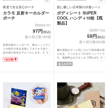
夜道で光る安心ポーチ
肌に優しい日本製の冷感シート
カラモ 反射キーホルダー
ボディシート SUPER
ポーチ
COOL ハンディ10枚【既
製品】
R0593101
NZW7102
97円
(税込)
59円
最小発注数180個
(税込)
最小発注数200個
反射仕様のミニポーチ。車のヘッドライ
トや街灯の光を反射してキラキラ光り、
腕や首筋をサッと拭くだけで清涼感が得
歩行者の存在をアピールします。夜間や
られる、クールタイプのボディシートで
荒天時の外出時に交通安全グッズとして
す。無香料なのでオンオフ問わず使いや
1色印刷
活躍します。小銭や鍵等のちょっとした
すく、オフィスや外出先でも快適にリフ
名入れ不可
小物の収納に便利なサイズ感。フック付
レッシュできます。肌に優しいパラベン
きのキーホルダータイプなので、バッグ
フリー・無着色・鉱物油フリーの安心設
やベルトループなど、さまざまな場所に
計で、日本製なのも魅力。コンパクトな
簡単に取り付けられます。
10枚入りで持ち運びやすく、ご挨拶回り
表面に1色印刷が可能。地域イベントの
からスポーツ大会の粗品まで幅広いシー
参加特典や、習い事や塾の入会特典に。
ンで配布できるノベルティです。激安価
団体名や企業名を印刷してオリジナルポ
格でイベントでのばらまきやポストイン
ーチが作れます。
にもおすすめ。