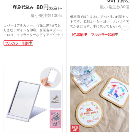
(税込)
80円
最小発注数30個
印刷代込み
(税込)～
最小発注数100個
低単価でばらまきにぴったりの付箋セッ
トです。名刺よりも一回り小さいサイズ
カバーはフルカラー、付箋は黒1色でお
でかさばらず、手に取ってもらいやすい
好きなデザインを印刷。企業名やブラン
のがポイント。表紙の窓からカラフルな
1色印刷
フルカラー印刷
ドロゴ、キャラクターなどをアピールで
付箋が見え、目を引くデザインになって
きるので、販促効果抜群なノベルティが
います。
フルカラー印刷
制作できます。カバーの内側や裏面にも
厚手の表紙に単色またはフルカラーで名
印刷可能です。綴り数もお選びいただけ
入れが可能。予算を抑えてオリジナルデ
ます。
ザインの販促品がつくれます。付箋は展
使い勝手のいいスクエア形状の付箋は、
示会やオープンキャンパスなど、気軽に
オンオフ問わず普段使いに便利。展示会
配れるノベルティとして人気ですよ。
やオープンキャンパスの来場ノベルテ
ィ、卒業記念品や施設のオープン記念品
など幅広いシーンで配布できます。ポス
トインできるサイズなので資料などと一
緒に気軽に郵送も可能です。