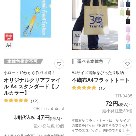
小ロット10枚から作成可能！
A4サイズ書類をぴったり収納
オリジナルクリアファイ
不織布A4フラットトート
ル A4 スタンダード【フ
15
ルカラー】
TR-0435
12
72円
(税込)～
OB-file-a4-4c-st
最小発注数30個
47円
印刷代込み
(税込)～
不織布A4フラットトートは、A4サイズ
最小発注数10個
の書類をぴったり収納できるフラットタ
イプのエコバッグ。印刷のできるオリジ
ナルバッグが、激安価格で制作できま
オモテとウラの全面にフルカラー印刷が