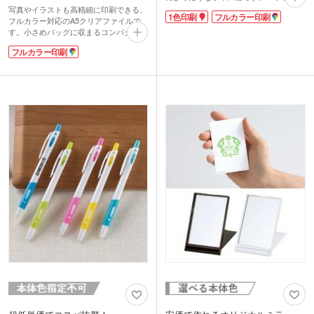
材ならではの柔らかさとナチュラルな風
写真やイラストも高精細に印刷できる、
1色印刷
フルカラー印刷
合いが魅力で、日常使いから旅行時の仕
フルカラー対応のA5クリアファイルで
分けまで幅広く活躍します。持ち運びや
す。小さめバッグに収まるコンパクトサ
すく軽量でかさばらないため、バッグの
イズで持ち歩きにも便利。小ロット10枚
フルカラー印刷
中の小物整理に便利です。
から注文できるので、個人から企業・自
1色印刷かフルカラー印刷が可能。ショ
治体などのお客様まで幅広くご活用いた
ップロゴを印刷して周年記念品や、販売
だけます。
時のギフトボックスにおすすめです。
オンオフ問わずメモや郵便物などの整理
にも使えて、幅広い年代の方に喜ばれる
実用的なノベルティです。塾のDMや小
冊子を入れて手渡したり、イベントのグ
ッズ購入特典として配布するのにおすす
めです。