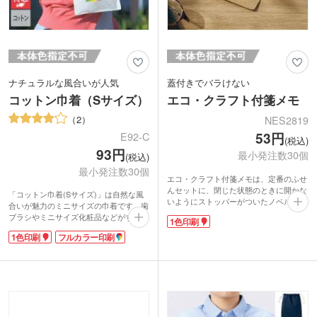
ナチュラルな風合いが人気
蓋付きでバラけない
コットン巾着（Sサイズ）
エコ・クラフト付箋メモ
2
NES2819
53円
E92-C
(税込)
93円
最小発注数30個
(税込)
最小発注数30個
エコ・クラフト付箋メモは、定番のふせ
んセットに、閉じた状態のときに開かな
「コットン巾着(Sサイズ)」は自然な風
いようにストッパーがついたノベルティ
合いが魅力のミニサイズの巾着です。歯
です。
ブラシやミニサイズ化粧品などがすっぽ
1色印刷
フタ部分が引っかかってしっかり閉まる
り収まる大きさで、レジャーや旅行に行
ので、持ち運び時にふせんセットを引っ
1色印刷
フルカラー印刷
くときにとっても便利。お菓子や小さな
掛けてしまってバラバラになることもあ
プレゼントをいれて、パッケージ用にも
りません。台紙は再生紙を使用している
使えます。無漂白コットン地なので、汚
のでエコですね。
れてしまっても洗濯機で洗えるので、衛
さらっとしたクラフト地にパッド印刷で
生的です。
名入れをして、展示会やセミナー、オー
プンキャンパスでのばら撒きに向いてい
動画提供 : ノベルティ・販促エコバッグ
ます。