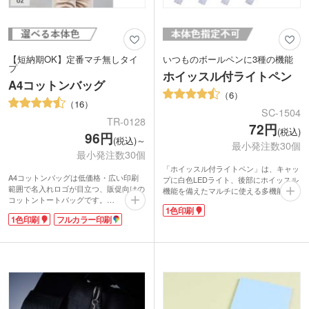
【短納期OK】定番マチ無しタイ
いつものボールペンに3種の機能
プ
ホイッスル付ライトペン
A4コットンバッグ
6
16
SC-1504
TR-0128
72円
(税込)
96円
(税込)～
最小発注数30個
最小発注数30個
「ホイッスル付ライトペン」は、キャッ
A4コットンバッグは低価格・広い印刷
プに白色LEDライト、後部にホイッスル
範囲で名入れロゴが目立つ、販促向けの
機能を備えたマルチに使える多機能ペン
コットントートバッグです。
です。
1色印刷
A4サイズのファイルや商品カタログが
防災意識が高まる昨今、スーツの胸ポケ
1色印刷
フルカラー印刷
きちんと収納でき、展示会・セミナーな
ットに忍ばせておけば、思わぬ災害時に
どで配布物を入れるノベルティバッグと
助かる1本。電気が落ちた場合には、
しても定番の人気があります。企業名や
LEDライトが暗い足元を明るく照らして
ショップのロゴを名入れして、オリジナ
くれます。喫茶店や映画館、コンサート
ルのバッグを制作しませんか?小ロット
会場など、暗い場所で筆記するときにも
30個から1色印刷とフルカラー印刷が可
便利。
能です。
瓦礫などで閉じ込められてしまった場合
生地はコットン100%、自然素材で作っ
には、ホイッスルを吹くことで周囲の人