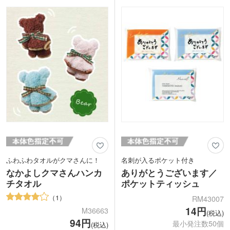
ーなど、豊富なバリエーションは11色!
お持ち帰り袋としてもおすすめです。シ
イメージに合った色が選べます。
ンプルかつ定番サイズなので幅広い用途
に適用します。
ふわふわタオルがクマさんに！
名刺が入るポケット付き
なかよしクマさんハンカ
ありがとうございます／
チタオル
ポケットティッシュ
1
RM43007
14円
M36663
(税込)
94円
最小発注数50個
(税込)