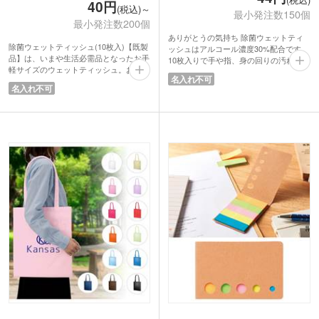
40円
(税込)～
最小発注数150個
最小発注数200個
ありがとうの気持ち 除菌ウェットティ
除菌ウェットティッシュ(10枚入)【既製
ッシュはアルコール濃度30%配合です。
品】は、いまや生活必需品となったお手
10枚入りで手や指、身の回りの汚れをす
軽サイズのウェットティッシュ。お食事
ばやく拭取り除菌します。フラップシー
名入れ不可
前の手の除菌や机の汚れを拭いたり、気
ルには感謝の気持ちのメッセージデザイ
名入れ不可
になったときにすぐに使えて便利です。
ン入り。コンパクトなので鞄やポーチに
安心の日本製なのもポイントです。
入れてもかさばりません。
使い捨てで衛生的な除菌シートはいくつ
メール便対応サイズなので非接触型ノベ
あっても嬉しいもの。渡す側ももらう側
ルティとして配布できます。携帯に便利
も嬉しい、まさにノベルティ向けのアイ
なウェットティッシュはもらって喜ばれ
テムですね。営業配布用からキャンペー
るノベルティ。
ン、来店特典など幅広い用途におすすめ
除菌対策・感染対策が注目されている今
です。
おすすめのアイテムです。イベントや講
演会の来場特典に人気です。