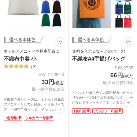
ホテルアメニティや見本配布に
資料を入れるならこのバッグ!
不織布巾着 小
不織布A4手提げバッグ
2
SW-2735
66円
SW-1726014
(税込)
33円
最小発注数50個
(税込)
最小発注数200個
イベントや展示会での資料配布にピッタ
リなA4サイズ対応の不織布バッグ。マチ
不織布巾着シリーズは、ホテル・旅館の
がないフラットタイプで、カタログやA4
アメニティとしても好評。小さめサイズ
ファイル等、1.5cm程度の厚さのものま
の「不織布巾着 小」は、きゅっと絞っ
1色印刷
フルカラー印刷
で入ります。本体色は10色展開で、コー
たカタチがシャープでかわいい。ホテル
ポレートカラーに合わせて選べるのが嬉
1色印刷
フルカラー印刷
アメニティのほかにも、ノベルティグッ
しですね。
ズやイベントのサンプル入れにもどう
オリジナル印刷は1色印刷とフルカラー
ぞ。本体色は清潔感のあるホワイト、ビ
印刷に対応。印刷面が大きいのでロゴを
ビッドなピンク、クールなロイヤルブル
入れて観劇や映画鑑賞のパンフレット用