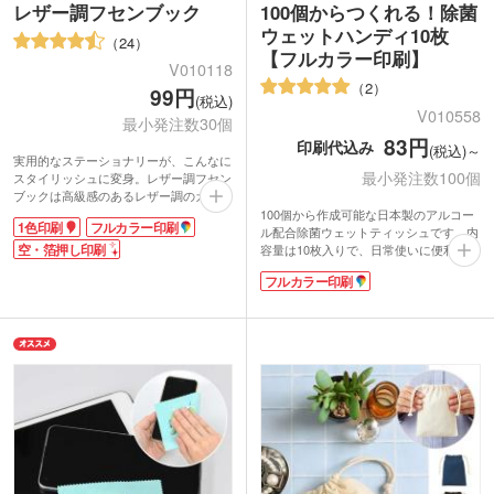
レザー調フセンブック
100個からつくれる！除菌
ウェットハンディ10枚
24
【フルカラー印刷】
V010118
2
99円
(税込)
V010558
最小発注数30個
83円
印刷代込み
(税込)～
実用的なステーショナリーが、こんなに
最小発注数100個
スタイリッシュに変身。レザー調フセン
ブックは高級感のあるレザー調のカバー
に、5色2サイズの付箋メモをセットしま
100個から作成可能な日本製のアルコー
1色印刷
フルカラー印刷
した。
ル配合除菌ウェットティッシュです。内
シンプルなカバーに企業ロゴが映え、営
空・箔押し印刷
容量は10枚入りで、日常使いに便利なサ
業用ノベルティとしてPR効果も抜群。
イズ感。フラップ部分にオリジナルシー
フルカラー印刷
オリジナル名入れは30個からの小ロット
ルを貼り付けて名入れができ、フルカラ
対応可能です!
ー印刷で鮮やかなデザインを再現可能で
1色印刷・箔押し・フルカラー印刷で、
す。手軽に配れる実用的な販促品とし
お持ちのロゴ・文字・イラストを印刷い
て、PR効果が期待できます。イベント
たします。学生から社会人、主婦の方ま
やキャンペーンのノベルティとして大活
で、どなたにも喜ばれるお役立ちアイテ
躍なアイテムです。
ム。適度な粘着力、書きやすい紙質・色
--------------------------
とサイズで、スタッフからの支持も熱い
【かんたんデザインテンプレートありま
大人気ふせんです。
す】
お好きなデザインを選ぶだけ。データが
作れなくても簡単にオリジナル制作がで
きます。