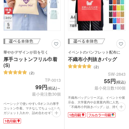
華やかデザインが目を引く
イベントのパンフレット配布に
厚手コットンフリル巾着
不織布小判抜きバッグ
(S)
2
2
SW-2843
TP-0013
55円
(税込)
99円
最小発注数100個
(税込)～
最小発注数30個
不織布バッグシリーズは、イベントや展
示会、大学案内や企業案内用に人気。
ベーシックで使いやすい5オンスの厚手
「不織布小判抜きバッグ」は、持ち運び
コットン巾着。マチなしでちょっとした
しやすい小判抜きタイプのデザイン。厚
ガジェット入れや、詰め合わせギフト用
1色印刷
フルカラー印刷
手のA4サイズがすっぽり収まり、書類や
袋にぴったりです。紐部分は共生地を使
パンフレットなどスマートに収納できま
1色印刷
用。高級感のある印象です。
す。パンフレット配布にはもちろん、旅
1色ロゴ印刷でオリジナル巾着を製作で