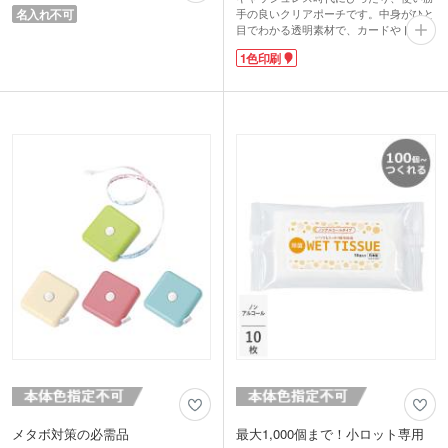
ャーなどで活躍するクールグッズですよ
名入れ不可
手の良いクリアポーチです。中身がひと
ね。でも活躍は夏だけではないんです!
目でわかる透明素材で、カードやトレ
冷凍庫で保冷剤を作っていない秋冬シー
カ、リップ、飴などの小物を見せながら
ズンでも、これがあればすぐに冷却パッ
1色印刷
すっきり整理整頓！ファスナー付きで持
クが作れるので、急な発熱やスポーツ時
ち運びも安心です。コンパクトで日常使
のアイシングにも役立ちますね。
いしやすく推し活アイテムとしてもおす
自分のタイミングで冷やせるので、イベ
すめです。
ントやキャンペーンなどで配るのもオス
表面には1色印刷が可能で、オリジナル
スメです。かき氷のようなポップなパッ
デザインのポーチが作れます。イベント
ケージも注目度大ですね。
やキャンペーンの配布品、ファンクラ
ブ・同人グッズとしても人気のノベルテ
ィです。
メタボ対策の必需品
最大1,000個まで！小ロット専用