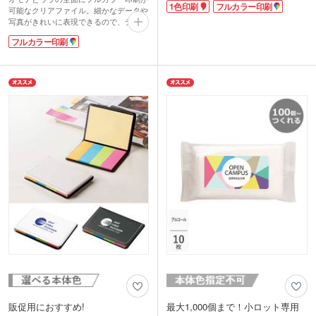
1色印刷
フルカラー印刷
す。軽くて丈夫な不織布素材なので、イ
可能なクリアファイル。細かなデータや
ベントや展示会で資料を入れる配布物バ
写真がきれいに表現できるので、デザイ
ッグに最適です。
ンにこだわったオリジナルのノベルティ
フルカラー印刷
不織布A4フラットトートバッグは広範囲
を作成していただけます。
に1色印刷、フルカラー印刷ができます
かさばらず実用的なクリアファイルは展
ので、キャラクターを印刷して同人イベ
示会で人気の販促品。定番のA4サイズ
ントのお土産用バッグにも。100個以下
はオフィス・学校・自宅、幅広いシーン
の小ロットでもご注文可能です。企業や
で活躍するので、長い宣伝効果が期待で
イベントのイメージカラーに合わせて、
きます。学校説明会の配布用資料入れと
カラフルな13色からお好きなカラーを選
しても人気があり、集合写真を印刷すれ
んでくださいね。
ば思い出に残る卒業記念品になります。
販促用におすすめ!
最大1,000個まで！小ロット専用