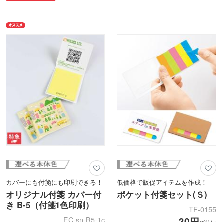
しい手触りも魅力的です。シンプルなの
に優れているのでお手入れも簡単です。
で男女問わず使いやすいのもポイントで
全面にフルカラー印刷が可能で、販促効
す。ナチュラル、ネイビー、ブラックの
果もばっちり！ 約W100×H100mmのコ
人気の3色から選べます。
ンパクトサイズで、来場者プレゼントや
シルク1色印刷に対応。シンプルなデザ
キャンペーンの景品として配りやすいの
インに名入れが映えます。オリジナルグ
も魅力です。アーティストやキャラクタ
ッズの作成や、お菓子などを入れてギフ
ーグッズの制作、同人イベントなど、幅
ト用のパッケージとして使ってもオシャ
広いシーンで活躍します。
レです。
カバーにも付箋にも印刷できる！
低価格で販促アイテムを作成！
オリジナル付箋 カバー付
ポケット付箋セット(Ｓ)
き B-5（付箋1色印刷）
TF-0155
EC-sn-B5-1c
30円