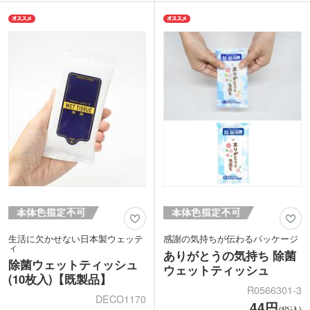
クスな付箋は、ビジネスや学校、ご家庭
ます。付箋の貼ってはがせる特徴をいか
など様々なシーンで使用頻度が高く、宣
せば、アポイントメントの日時が変更に
伝効果も抜群です。
なってもすぐに貼り直すことができるの
学校や企業のPRグッズ、店舗のキャン
で、営業職のスケジュール管理の強い味
ペーン景品や購入特典におすすめ。個人
方ですね。
のオリジナルグッズ作成にも対応してい
ます。
生活に欠かせない日本製ウェッテ
感謝の気持ちが伝わるパッケージ
ィ
ありがとうの気持ち 除菌
除菌ウェットティッシュ
ウェットティッシュ
(10枚入)【既製品】
R0566301-3
DECO1170
44円
(税込)