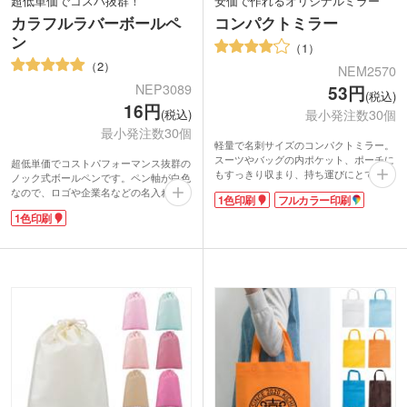
超低単価でコスパ抜群！
安価で作れるオリジナルミラー
カラフルラバーボールペ
コンパクトミラー
ン
1
2
NEM2570
NEP3089
53円
(税込)
16円
最小発注数30個
(税込)
最小発注数30個
軽量で名刺サイズのコンパクトミラー。
スーツやバッグの内ポケット、ポーチに
超低単価でコストパフォーマンス抜群の
もすっきり収まり、持ち運びにとても便
ノック式ボールペンです。ペン軸が白色
利です。必要なときにさっと取り出し、
なので、ロゴや企業名などの名入れがし
1色印刷
フルカラー印刷
身だしなみを整えるのに最適。卓上ミラ
っかり目立つのが魅力。滑らかな書き心
ーとしても使えます。シンプルで定番の
1色印刷
地と手にフィットするラバーグリップ
鏡は、学生からビジネスパーソンまで、
で、実用性にも優れています。カラフル
幅広い年齢層におすすめのアイテムで
なラインナップは、キャンペーンやイベ
す。
ント、セミナーなどのバラマキ用ノベル
1色印刷やフルカラー印刷に対応。同人
ティとして目を引きますね。
グッズやライブグッズとしてカラフルな
軸部分に1色印刷が可能。イベント名や
印刷が映えます。
社名を印刷すれば、手軽に大量配布でき
るノベルティの定番アイテムです。