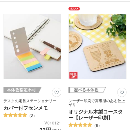
館アメニティにもどうぞ。本体色は清潔
きます。コスメショップの周年記念や購
感のあるカラーやビビッド、クールなど
入特典など、貰って嬉しいノベルティで
バリエーションが豊富です。イメージに
す。
合った色が選べます。
デスクの定番ステーショナリー
レーザー印刷で高級感のある仕上
がり
カバー付フセンメモ
オリジナル木製コースタ
2
ー【レーザー印刷】
V010121
5
33円