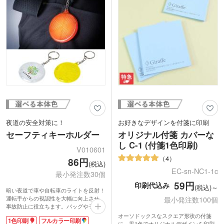
たエコマーク製品。人にも環境にもやさ
に自分の居場所を知らせることが出来ま
しいバッグです。
す。
価格もとってもお買い得なので、展示会
やばらまき用のノベルティにおすすめ。
普通のボールペンとはひと味違った商品
なので、営業トークのきっかけに使える
かも。
夜道の安全対策に！
お好きなデザインを付箋に印刷
セーフティキーホルダー
オリジナル付箋 カバーな
し C-1 (付箋1色印刷)
V010601
4
86円
(税込)
EC-sn-NC1-1c
最小発注数30個
59円
印刷代込み
(税込)～
暗い夜道で車や自転車のライトを反射！
運転手からの視認性を大幅に向上させ、
最小発注数100個
事故防止に役立ちます。バッグやランド
セル、自転車にキーホルダー感覚で簡単
オーソドックスなスクエア形状の付箋
1色印刷
フルカラー印刷
に取り付け可能。通勤・通学、夜間のウ
に、黒1色でオリジナルデザインを印刷