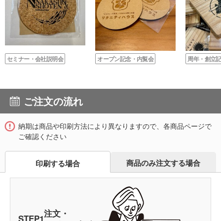
セミナー・会社説明会
オープン記念・内覧会
周年・創立
ご注文の流れ
納期は商品や印刷方法により異なりますので、各商品ページで
ご確認ください
商品のみ注文する場合
印刷する場合
注文・
STEP
1