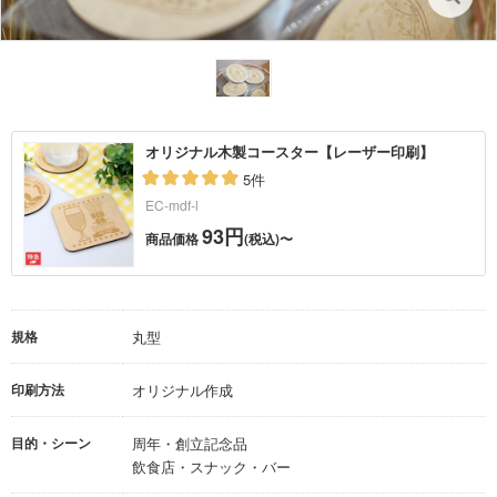
オリジナル木製コースター【レーザー印刷】
5件
EC-mdf-l
93円
商品価格
(税込)〜
規格
丸型
印刷方法
オリジナル作成
目的・シーン
周年・創立記念品
飲食店・スナック・バー