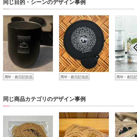
同じ目的・シーンのデザイン事例
周年・創立記念品
周年・創立記念品
周年・創立
同じ商品カテゴリのデザイン事例