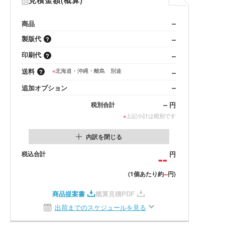
見積金額(概算)
商品
--
製版代
--
印刷代
--
送料
※
北海道・沖縄・離島 別途
--
追加オプション
--
--
円
税別合計
※
上記小計は税別です
内訳を閉じる
税込合計
--
円
--
(1個あたり約
円)
商品提案書
概算見積PDF
出荷までのスケジュールを見る