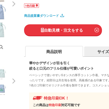
1色印刷
商品提案書ダウンロード
自動見積・注文をする
商品説明
サイズ
華やかデザインが目を引く
絞ると口元のフリル仕様が可愛いポイント
ベーシックで使いやすい5オンスの厚手コットン巾着。マチ
ったりです。紐部分は共生地を使用。高級感のある印象です
1色ロゴ印刷でオリジナル巾着を製作できます。コスメショ
特急印刷OK！
この商品は
特急印刷
対応可能です