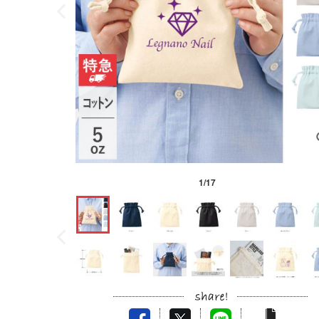
1
/
17