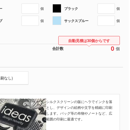
ー
ブラック
個
個
ブ
サックスブルー
個
個
自動見積は30個からです
0
個
合計数
印刷なし)
シルクスクリーンの版にヘラでインクを落
とし、デザインの絵柄や文字を精細に印刷
します。バッグ等の布物やノートなど、広
範囲の印刷に最適です。