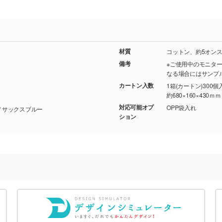
材質
コットン、約5オン
備考
※ご使用中のモニタ
なる場合にはサンプ
カートン入数
1箱(カートン)300個
約680×160×430ｍｍ
対応可能オプ
OPP袋入れ
ナチュラル/ ネイビー/ ブラック/ グレー/ オリーブ/ サックスブルー
ション