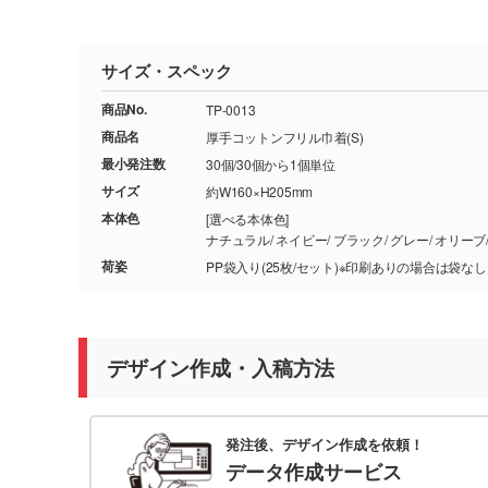
サイズ・スペック
商品No.
TP-0013
商品名
厚手コットンフリル巾着(S)
最小発注数
30個/30個から1個単位
サイズ
約W160×H205mm
本体色
[選べる本体色]
荷姿
PP袋入り(25枚/セット)※印刷ありの場合は袋なし
デザイン作成・入稿方法
発注後、デザイン作成を依頼！
データ作成サービス