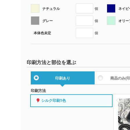
ナチュラル
ネイビ
個
グレー
オリー
個
本体色未定
個
印刷方法と部位を選ぶ
印刷あり
商品のみ
(
印刷方法
シルク印刷1色