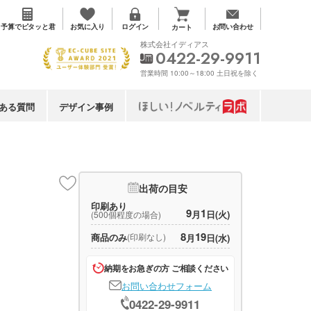
お気に入り
予算で
ピタッと君
ログイン
お問い合わせ
カート
株式会社イディアス
0422-29-9911
営業時間 10:00～18:00 土日祝を除く
ある質問
デザイン事例
出荷の目安
印刷あり
9
1
月
日(火)
(500個程度の場合)
8
19
商品のみ
(印刷なし)
月
日(水)
納期をお急ぎの方 ご相談ください
お問い合わせフォーム
0422-29-9911