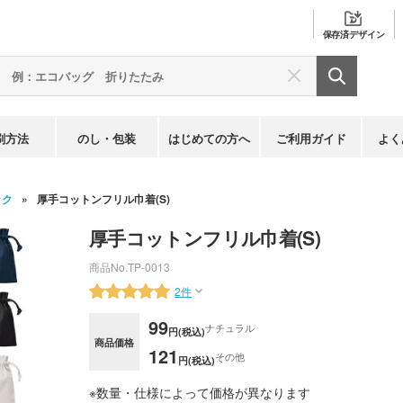
保存済
デザイン
刷方法
のし・包装
はじめての方へ
ご利用ガイド
よく
ック
厚手コットンフリル巾着(S)
厚手コットンフリル巾着(S)
商品No.
TP-0013
2件
99
ナチュラル
円(税込)
商品価格
121
その他
円(税込)
※数量・仕様によって価格が異なります