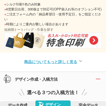
※
シルク印刷1色のみ対象
※
6営業日出荷、300個まで対応可(OPP袋入れ等のオプション不可)
※
ご注文フォーム内の「納品希望日・使用予定日」をご指定くださ
い
※
時期によりご案内が難しい場合があります
短納期トートバッグ・巾着を探す
商品についてもっと詳しく見る
デザイン作成・入稿方法
選べる３つの入稿方法！
デザイン
データ作成
完全データ