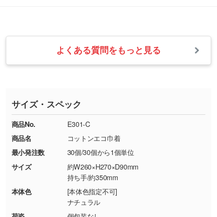
改めてご案内いたします。
シルク印刷、レーザー彫刻など印刷方法にあわ
ます。
せて、フルカラーのデータを1色になおしま
お問い合わせフォームをご利用ください。1営
【返品・交換の対象】
す。→
詳しく見る
業日以内に担当スタッフよりメールにてご連絡
また、お選びいただいた印刷色が本体色に合わ
・お届け時に商品が損傷・故障している場合
いたします。
ない場合や仕上がりに影響しそうな場合は、ス
よくある質問をもっと見る
・ご注文と異なる商品が届いた場合
・1色印刷でグラデーションや濃淡を表現した
お急ぎの場合はお電話でのご質問も受け付けて
タッフから別の色をご案内することもございま
・印刷不良があった場合
い
おります。下記電話番号までお問い合わせくだ
す。
※印刷不良は原則として“再印刷”でご対応させ
網点という技法で濃淡を表現することができま
さい。
ていただいております。
す。濃淡の差が分かるデータに調整いたしま
サイズ・スペック
※詳しくは「
商品の良品基準について
」をご覧
す。→
詳しく見る
TEL：0422-29-9911 営業時間10:00～
ください。
18:00(土日祝日除く)
商品No.
E301-C
・コーポレートカラーを使って印刷したい／印
お問い合わせフォームはこちら
商品名
コットンエコ巾着
【返品・交換ができない場合】
刷色にこだわりがある
最小発注数
30個/30個から1個単位
・お客様の元で商品を加工された場合、または
DIC・PANTONEなどのカラーチップの指定や、
商品が破損した場合
現物支給による色指定も承っております。→
詳
サイズ
約W260×H270×D90mm
・商品到着後7日以上経過している場合
しく見る
持ち手/約350mm
・お客様のご都合による返品・交換依頼(商
本体色
[本体色指定不可]
品・色・数量などの注文間違い等)
・背景がある画像からキャラクター部分だけを
ナチュラル
使いたいです
荷姿
個包装なし