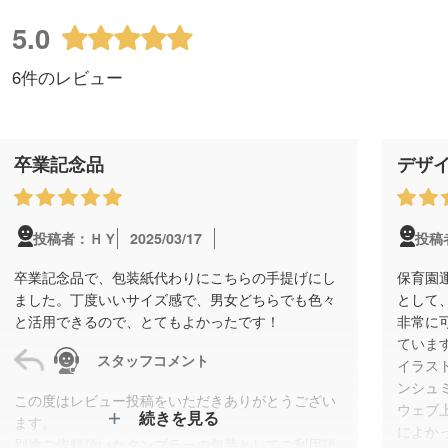
5.0
6件のレビュー
卒業記念品
デザイ
2025/03/17
投稿者：ＨＹ
投稿
卒業記念品で、包装紙代わりにこちらの手提げにし
保育園
ました。丁度いいサイズ感で、男女どちらでも色々
として
と活用できるので、とてもよかったです！
非常に
ていま
スタッフコメント
イラス
ンシュ
この度はレビュー投稿をいただきありがとうござい
ウェブ
続きを見る
ます。
によか
別途ご依頼頂いたタンブラーの包装としてご利用頂