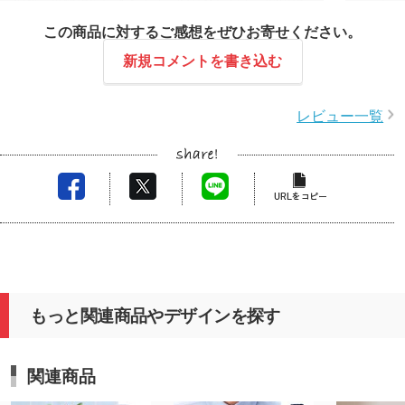
デザイ
きありがとうございます。
感じま
この商品に対するご感想をぜひお寄せください。
配布後も巾着として使用が出来て、とても素敵なセ
次回も
ットですね♪
新規コメントを書き込む
卒業される皆様の心に残るお品物になることを願っ
ております。
レビュー一覧
またのご利用を心よりお待ちしております。
もっと関連商品やデザインを探す
関連商品