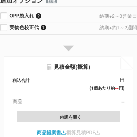
追加オプション
任意
OPP袋入れ
納期+2～3営業日
実物色校正代
納期+約1～2週間
見積金額(概算)
円
税込合計
--
(1個あたり約
円)
商品
--
製版代
--
内訳を開く
印刷代
--
商品提案書
概算見積PDF
送料
--
※
北海道・沖縄・離島 別途