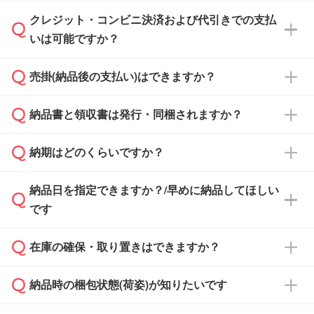
ださい。
クレジット・コンビニ決済および代引きでの支払
通常、翌営業日までにお送りしております。混
いは可能ですか？
雑状況によっては、お時間をいただくこともご
ざいます。予めご了承ください。土日祝日にご
売掛(納品後の支払い)はできますか？
依頼いただいた場合は、翌営業日以降のご連絡
銀行振込のみのご対応となります。
となります。
納品書と領収書は発行・同梱されますか？
基本的には先入金をお願いしておりますが、自
治体・行政機関・学校・病院・上場企業様 な
納期はどのくらいですか？
どの場合は、月末締め翌月末払いに対応可能で
納品書・領収書は ご依頼をいただいた場合の
す。
み発行しております。商品への同梱はしておら
納品日を指定できますか？/早めに納品してほしい
ず、通常はPDFデータをメール添付でお送りし
・印刷する場合(500個程度)
また、卒業・卒園記念品で対策委員会や個人様
です
ます。
ご入金、イメージ画像の校了から約2週間～2
からご注文いただく場合でも、お支払い元が学
原本の郵送をご希望の場合は、担当スタッフま
週間半でご納品いたします。
校や幼稚園・保育園であれば、同様の条件でご
たは注文フォームの『ご注文に関する備考欄』
在庫の確保・取り置きはできますか？
ご希望の納期がある場合は、お問い合わせ・お
対応できる場合がございます。
よりお知らせください。
・商品のみ注文する場合(サンプル購入を含む)
見積もり・ご注文時にその旨をお知らせくださ
ご希望の際は担当スタッフまでお気軽にご相談
ご入金確認後、1～2営業日で出荷いたしま
納品時の梱包状態(荷姿)が知りたいです
い。
ご入金確認後に在庫を確保し、注文確定のご連
ください。
す。
在庫状況や印刷スケジュールを確認のうえ、対
絡を致します。ご入金いただくまで在庫の確保