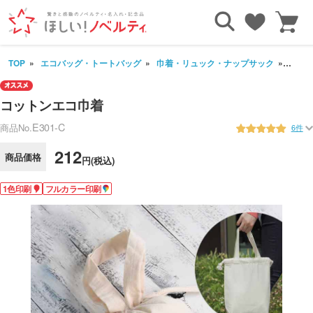
TOP
エコバッグ・トートバッグ
巾着・リュック・ナップサック
コッ
コットンエコ巾着
E301-C
商品No.
6件
212
商品価格
円(税込)
1色印刷
フルカラー印刷