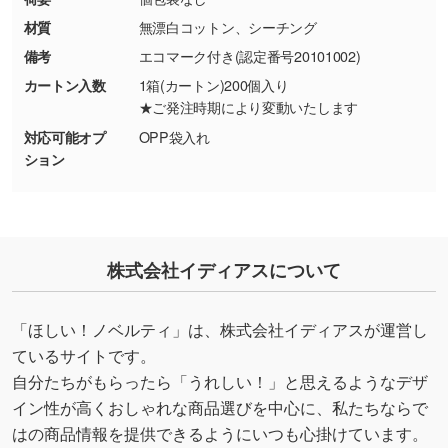
シンプルな背景のデータや、使いたいキャラク
材質
無漂白コットン、シーチング
ター部分の輪郭がはっきりしているデータは切
備考
エコマーク付き(認定番号20101002)
り抜き処理が可能です。→
詳しく見る
カートン入数
1箱(カートン)200個入り
★ご発注時期により変動いたします
・持っているデータの背景が足りない／塗り足
対応可能オプ
OPP袋入れ
しの作り方が分からない
ション
印刷したいデータが印刷範囲よりも小さい場
合、シンプルな色・柄の背景であれば拡張が可
能です。→
詳しく見る
・デザインにQRコードを入れたい／QRコード
株式会社イディアスについて
を生成してほしい
URLをご指定いただければ、QRコードを生成
「ほしい！ノベルティ」は、株式会社イディアスが運営し
いたします。配置のご相談にも応じています。
ているサイトです。
→
詳しく見る
自分たちがもらったら「うれしい！」と思えるようなデザ
イン性が高くおしゃれな商品選びを中心に、私たちならで
はの商品情報を提供できるようにいつも心掛けています。