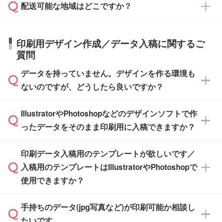
応が可能かご案内いたします。
配送可能な地域はどこですか？
はできかねますので予めご了承ください。
商品によって異なります。各ページにある商品
納期は商品や数量、印刷方法、ご納品場所、在
また、お急ぎで印刷をご希望の場合は、最短5
詳細の荷姿欄をご確認ください。
庫の有無によって異なります。正確な日程はス
営業日で出荷可能な商品もご用意しておりま
【箱入り】 商品がひとつずつ箱に入っていま
日本全国へお届けが可能です。なお、海外への
タッフまでお問い合わせください。
印刷用デザイン作成／データ入稿に関するご
す。>>
対象商品はこちら
す。(白箱、化粧箱、ブリスターパックなど)
直接納品は行っておりませんので予めご了承く
質問
※最短出荷日は商品によって異なります。各商
【袋入り】 商品がひとつずつ袋に入っていま
ださい。
また、商品ページ内の「出荷までのスケジュー
品ページにてご確認ください
す。(透明袋、デザイン袋など)
データを持っていません。デザインを作る環境も
ル」に注文予定日をご入力いただくと、おおよ
【個包装なし】 個包装がされていない状態で
ないのですが、どうしたら良いですか？
その締切日や出荷目安をご確認いただけます。
納品します。
商品在庫や印刷ラインを確保するためにも、商
※化粧箱から白箱への入れ替えや、オリジナル
IllustratorやPhotoshopなどのデザインソフトで作
品が決まりましたらお早めのご発注をお願いい
無料の「
デザインシミュレーター
」を使えば、
箱の作成は原則承っておりません。
たします。
ったデータをそのまま印刷用に入稿できますか？
PCやスマホから簡単にデザインを作成できま
す。スタンプやテンプレートも豊富なので、デ
※土日祝日を除く営業日換算です。
印刷データ入稿用のテンプレートが欲しいです／
ザインソフトがなくても安心です。
IllustratorやPhotoshop、CLIP STUDIOなどのデ
※沖縄・離島は追加日数がかかります。
入稿用のテンプレートはIllustratorやPhotoshopで
ザインソフトでこだわりのデザインを作成した
また、「
データ作成サービス
」もご利用いただ
使用できますか？
い方は、
完全データ入稿
がおすすめです。
けます。ご希望の文言・書体・印刷色をお知ら
「.ai」形式または「.psd」形式で保存し、お見
せいただければ、弊社にて無料でデザインデー
積・ご注文フォームにアップロードしてご入稿
手持ちのデータ(jpg写真など)が印刷可能か相談し
一部商品は入稿用テンプレートのご用意があり
タを1点作成いたします。
ください。
たいです。