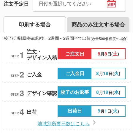
注文予定日
印刷する場合
商品のみ注文する場合
校了(印刷原稿確認)後、2週間～2週間半で出荷
(数量500個程度の場合)
注文・
1
ご注文日
8
8
土
月
日(
)
STEP
デザイン入稿
2
ご入金日
8
18
火
月
日(
)
ご入金
STEP
3
校了のお返事
8
19
水
月
日(
)
デザイン確認
STEP
4
出荷日
9
1
火
月
日(
)
出荷
STEP
地域別所要日数はこちら