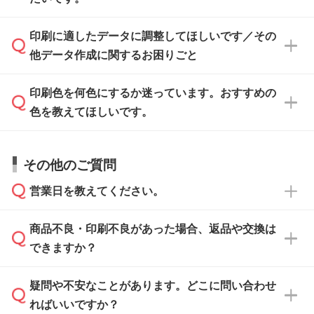
ます。各商品ページの『印刷方法・テンプレー
ト』からダウンロードをお願いいたします。
ご入稿後は経験豊富なスタッフがデータに不備
印刷に適したデータに調整してほしいです／その
入稿用のテンプレートはPDF形式ですが、
印刷に適したデータ・解像度かどうか、担当ス
がないかチェックし、お客様と確認してから印
IllustratorやPhotoshopで開いてご利用いただけ
他データ作成に関するお困りごと
タッフが事前に確認いたします。
刷に進みますので、ご安心ください。
ます。詳しい手順は「
入稿テンプレートの使い
データはお見積・ご注文・
お問い合わせフォー
方
」をご確認ください。
印刷色を何色にするか迷っています。おすすめの
ム
へ添付いただくか、担当スタッフ宛にメール
データ作成でお困りの際には、担当スタッフが
でお送りください。
色を教えてほしいです。
サポートいたしますのでお気軽にご相談くださ
仕上がりに影響しそうな点もチェックいたしま
い。
すので、データのご相談だけでもお気軽にお問
お問い合わせフォーム
や、見積/注文フォーム
お見積・ご注文・
お問い合わせフォーム
からご
その他のご質問
い合わせください。
から添付してお送りください。
相談いただきますと、担当スタッフがお客様の
ご希望や商品の本体色を確認し、印刷色をご提
営業日を教えてください。
なお、印刷用データの作り方に関する詳細は、
・解像度の低いデータをトレース/調整してほ
案させていただきます。
「
完全データ入稿
」をご参照ください。
しい
本体色がブラック、ネイビーなど濃色の場合は
商品不良・印刷不良があった場合、返品や交換は
営業日は平日の10:00～18:00で、土日祝日はお
解像度の低い画像や、手書きのイラスト、写真
白色か淡い色の印刷色をおすすめしておりま
できますか？
休みとなります。注文・見積・お問い合わせ
などを、印刷に適したベクターデータに変換し
す。
は、土日祝日でもお送りいただければ、出社後
ます。→
詳しく見る
本体色がナチュラルなど淡色の場合、印刷をく
疑問や不安なことがあります。どこに問い合わせ
速やかに対応いたします。
お手数をお掛けいたしますが、至急担当スタッ
っきりと目立たせたいときは濃い印刷色が、柔
ればいいですか？
フまでご連絡ください。商品の状況を確認し、
・フルカラーデータを1色に変換してほしい
らかい雰囲気にしたいときは淡い印刷色が映え