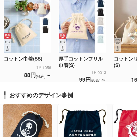
コットン巾着(SS)
厚手コットンフリル
コットン
巾着(S)
(S)
TR-1056
TP-0013
88円
～
(税込)
99円
～
1
(税込)
おすすめのデザイン事例