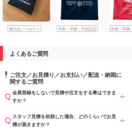
展示会ノベルティ
卒業・卒園・卒団記念
卒業・卒園
よくあるご質問
ご注文／お見積り／お支払い／配送・納期に
関するご質問
会員登録をしないで見積や注文をする事はできま
すか？
スタッフ見積を依頼した場合、どのくらいでお見
可能です。見積・注文フォームにて『ゲストの
積が届きますか？
まま進む』ボタンからお進みのうえ、ご依頼く