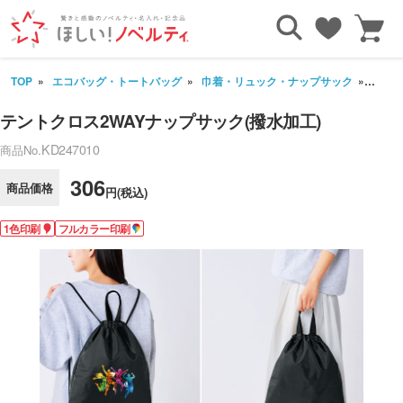
TOP
エコバッグ・トートバッグ
巾着・リュック・ナップサック
テント
テントクロス2WAYナップサック(撥水加工)
KD247010
商品No.
306
商品価格
円(税込)
1色印刷
フルカラー印刷