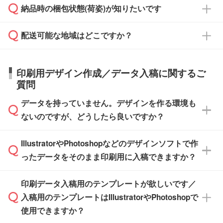
ご希望の際は担当スタッフまでお気軽にご相談
ご入金確認後、1～2営業日で出荷いたしま
納品時の梱包状態(荷姿)が知りたいです
い。
ご入金確認後に在庫を確保し、注文確定のご連
ください。
す。
在庫状況や印刷スケジュールを確認のうえ、対
絡を致します。ご入金いただくまで在庫の確保
応が可能かご案内いたします。
配送可能な地域はどこですか？
はできかねますので予めご了承ください。
商品によって異なります。各ページにある商品
納期は商品や数量、印刷方法、ご納品場所、在
また、お急ぎで印刷をご希望の場合は、最短5
詳細の荷姿欄をご確認ください。
庫の有無によって異なります。正確な日程はス
営業日で出荷可能な商品もご用意しておりま
【箱入り】 商品がひとつずつ箱に入っていま
日本全国へお届けが可能です。なお、海外への
タッフまでお問い合わせください。
印刷用デザイン作成／データ入稿に関するご
す。>>
対象商品はこちら
す。(白箱、化粧箱、ブリスターパックなど)
直接納品は行っておりませんので予めご了承く
質問
※最短出荷日は商品によって異なります。各商
【袋入り】 商品がひとつずつ袋に入っていま
ださい。
また、商品ページ内の「出荷までのスケジュー
品ページにてご確認ください
す。(透明袋、デザイン袋など)
データを持っていません。デザインを作る環境も
ル」に注文予定日をご入力いただくと、おおよ
【個包装なし】 個包装がされていない状態で
ないのですが、どうしたら良いですか？
その締切日や出荷目安をご確認いただけます。
納品します。
商品在庫や印刷ラインを確保するためにも、商
※化粧箱から白箱への入れ替えや、オリジナル
IllustratorやPhotoshopなどのデザインソフトで作
品が決まりましたらお早めのご発注をお願いい
無料の「
デザインシミュレーター
」を使えば、
箱の作成は原則承っておりません。
たします。
ったデータをそのまま印刷用に入稿できますか？
PCやスマホから簡単にデザインを作成できま
す。スタンプやテンプレートも豊富なので、デ
※土日祝日を除く営業日換算です。
印刷データ入稿用のテンプレートが欲しいです／
ザインソフトがなくても安心です。
IllustratorやPhotoshop、CLIP STUDIOなどのデ
※沖縄・離島は追加日数がかかります。
入稿用のテンプレートはIllustratorやPhotoshopで
ザインソフトでこだわりのデザインを作成した
また、「
データ作成サービス
」もご利用いただ
使用できますか？
い方は、
完全データ入稿
がおすすめです。
けます。ご希望の文言・書体・印刷色をお知ら