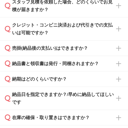
スタッフ見積を依頼した場合、どのくらいでお見
可能です。見積・注文フォームにて『ゲストの
積が届きますか？
まま進む』ボタンからお進みのうえ、ご依頼く
ださい。
クレジット・コンビニ決済および代引きでの支払
通常、翌営業日までにお送りしております。混
いは可能ですか？
雑状況によっては、お時間をいただくこともご
ざいます。予めご了承ください。土日祝日にご
売掛(納品後の支払い)はできますか？
依頼いただいた場合は、翌営業日以降のご連絡
銀行振込のみのご対応となります。
となります。
納品書と領収書は発行・同梱されますか？
基本的には先入金をお願いしておりますが、自
治体・行政機関・学校・病院・上場企業様 な
納期はどのくらいですか？
どの場合は、月末締め翌月末払いに対応可能で
納品書・領収書は ご依頼をいただいた場合の
す。
み発行しております。商品への同梱はしておら
納品日を指定できますか？/早めに納品してほしい
ず、通常はPDFデータをメール添付でお送りし
・印刷する場合(500個程度)
また、卒業・卒園記念品で対策委員会や個人様
です
ます。
ご入金、イメージ画像の校了から約2週間～2
からご注文いただく場合でも、お支払い元が学
原本の郵送をご希望の場合は、担当スタッフま
週間半でご納品いたします。
校や幼稚園・保育園であれば、同様の条件でご
たは注文フォームの『ご注文に関する備考欄』
在庫の確保・取り置きはできますか？
ご希望の納期がある場合は、お問い合わせ・お
対応できる場合がございます。
よりお知らせください。
・商品のみ注文する場合(サンプル購入を含む)
見積もり・ご注文時にその旨をお知らせくださ