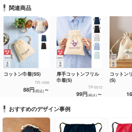
関連商品
コットン巾着(SS)
厚手コットンフリル
コットン
巾着(S)
(S)
TR-1056
TP-0013
88円
～
(税込)
99円
～
1
(税込)
おすすめのデザイン事例