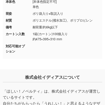
・お客様のご都合による返品・交換依頼(商
本体色
[本体色指定不可]
品・色・数量などの注文間違い等)
・背景がある画像からキャラクター部分だけを
単色
使いたいです
荷姿
ポリ袋入り※取説入り
シンプルな背景のデータや、使いたいキャラク
材質
ポリエステル(撥水加工)、ポリプロピレン
ター部分の輪郭がはっきりしているデータは切
備考
耐荷重/約6kg以下
り抜き処理が可能です。→
詳しく見る
カートン入数
1箱(カートン)100個入り
約475×395×310 mm
・持っているデータの背景が足りない／塗り足
対応可能オプ
しの作り方が分からない
ション
印刷したいデータが印刷範囲よりも小さい場
合、シンプルな色・柄の背景であれば拡張が可
能です。→
詳しく見る
・デザインにQRコードを入れたい／QRコード
株式会社イディアスについて
を生成してほしい
URLをご指定いただければ、QRコードを生成
「ほしい！ノベルティ」は、株式会社イディアスが運営し
いたします。配置のご相談にも応じています。
ているサイトです。
→
詳しく見る
自分たちがもらったら「うれしい！」と思えるようなデザ