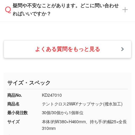
本体色がナチュラルなど淡色の場合、印刷をく
疑問や不安なことがあります。どこに問い合わせ
速やかに対応いたします。
お手数をお掛けいたしますが、至急担当スタッ
っきりと目立たせたいときは濃い印刷色が、柔
ればいいですか？
フまでご連絡ください。商品の状況を確認し、
・フルカラーデータを1色に変換してほしい
らかい雰囲気にしたいときは淡い印刷色が映え
改めてご案内いたします。
シルク印刷、レーザー彫刻など印刷方法にあわ
ます。
せて、フルカラーのデータを1色になおしま
お問い合わせフォームをご利用ください。1営
【返品・交換の対象】
す。→
詳しく見る
業日以内に担当スタッフよりメールにてご連絡
また、お選びいただいた印刷色が本体色に合わ
・お届け時に商品が損傷・故障している場合
いたします。
ない場合や仕上がりに影響しそうな場合は、ス
よくある質問をもっと見る
・ご注文と異なる商品が届いた場合
・1色印刷でグラデーションや濃淡を表現した
お急ぎの場合はお電話でのご質問も受け付けて
タッフから別の色をご案内することもございま
・印刷不良があった場合
い
おります。下記電話番号までお問い合わせくだ
す。
※印刷不良は原則として“再印刷”でご対応させ
網点という技法で濃淡を表現することができま
さい。
ていただいております。
す。濃淡の差が分かるデータに調整いたしま
サイズ・スペック
※詳しくは「
商品の良品基準について
」をご覧
す。→
詳しく見る
TEL：0422-29-9911 営業時間10:00～
ください。
18:00(土日祝日除く)
商品No.
KD247010
・コーポレートカラーを使って印刷したい／印
お問い合わせフォームはこちら
商品名
テントクロス2WAYナップサック(撥水加工)
【返品・交換ができない場合】
刷色にこだわりがある
最小発注数
30個/30個から1個単位
・お客様の元で商品を加工された場合、または
DIC・PANTONEなどのカラーチップの指定や、
商品が破損した場合
現物支給による色指定も承っております。→
詳
サイズ
本体/約W380×H460mm、持ち手/約幅25×全長
・商品到着後7日以上経過している場合
しく見る
310mm