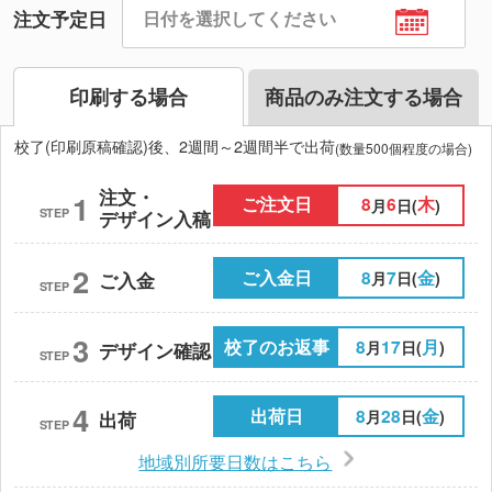
注文予定日
印刷する場合
商品のみ注文する場合
校了(印刷原稿確認)後、2週間～2週間半で出荷
(数量500個程度の場合)
注文・
1
ご注文日
8
6
木
月
日(
)
STEP
デザイン入稿
2
ご入金日
8
7
金
月
日(
)
ご入金
STEP
3
校了のお返事
8
17
月
月
日(
)
デザイン確認
STEP
4
出荷日
8
28
金
月
日(
)
出荷
STEP
地域別所要日数はこちら