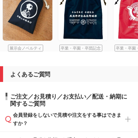
展示会ノベルティ
卒業・卒園・卒団記念
卒業・卒園
よくあるご質問
ご注文／お見積り／お支払い／配送・納期に
関するご質問
会員登録をしないで見積や注文をする事はできま
すか？