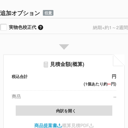
追加オプション
任意
実物色校正代
納期+約1～2週間
見積金額(概算)
円
税込合計
--
(1個あたり約
円)
商品
--
製版代
--
内訳を開く
印刷代
--
商品提案書
概算見積PDF
送料