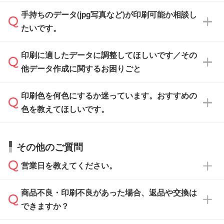
「.ai」形式または「.psd」形式で保存し、お見
せいただければ、弊社にて無料でデザインデー
積・ご注文フォームにアップロードしてご入稿
手持ちのデータ(jpg写真など)が印刷可能か相談し
一部商品は入稿用テンプレートのご用意があり
タを1点作成いたします。
ください。
たいです。
ます。各商品ページの『印刷方法・テンプレー
ト』からダウンロードをお願いいたします。
ご入稿後は経験豊富なスタッフがデータに不備
印刷に適したデータに調整してほしいです／その
入稿用のテンプレートはPDF形式ですが、
印刷に適したデータ・解像度かどうか、担当ス
がないかチェックし、お客様と確認してから印
IllustratorやPhotoshopで開いてご利用いただけ
他データ作成に関するお困りごと
タッフが事前に確認いたします。
刷に進みますので、ご安心ください。
ます。詳しい手順は「
入稿テンプレートの使い
データはお見積・ご注文・
お問い合わせフォー
方
」をご確認ください。
印刷色を何色にするか迷っています。おすすめの
ム
へ添付いただくか、担当スタッフ宛にメール
データ作成でお困りの際には、担当スタッフが
でお送りください。
色を教えてほしいです。
サポートいたしますのでお気軽にご相談くださ
仕上がりに影響しそうな点もチェックいたしま
い。
すので、データのご相談だけでもお気軽にお問
お問い合わせフォーム
や、見積/注文フォーム
お見積・ご注文・
お問い合わせフォーム
からご
その他のご質問
い合わせください。
から添付してお送りください。
相談いただきますと、担当スタッフがお客様の
ご希望や商品の本体色を確認し、印刷色をご提
営業日を教えてください。
なお、印刷用データの作り方に関する詳細は、
・解像度の低いデータをトレース/調整してほ
案させていただきます。
「
完全データ入稿
」をご参照ください。
しい
本体色がブラック、ネイビーなど濃色の場合は
商品不良・印刷不良があった場合、返品や交換は
営業日は平日の10:00～18:00で、土日祝日はお
解像度の低い画像や、手書きのイラスト、写真
白色か淡い色の印刷色をおすすめしておりま
できますか？
休みとなります。注文・見積・お問い合わせ
などを、印刷に適したベクターデータに変換し
す。
は、土日祝日でもお送りいただければ、出社後
ます。→
詳しく見る