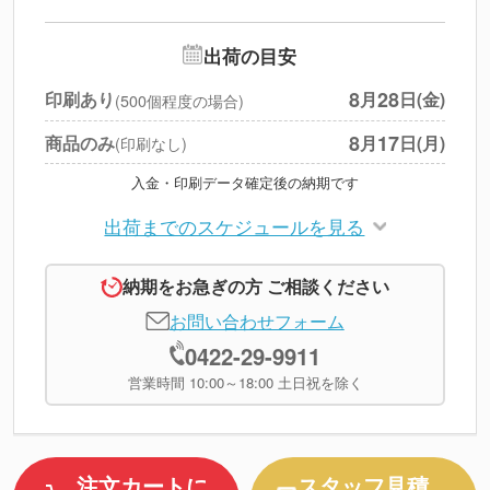
--
※
北海道・沖縄・離島 別途
追加オプション
--
出荷の目安
円
税別合計
8
28
印刷あり
月
日(金)
(500個程度の場合)
※
上記小計は税別です
8
17
商品のみ
月
日(月)
(印刷なし)
入金・印刷データ確定後の納期です
出荷までのスケジュールを見る
納期をお急ぎの方 ご相談ください
お問い合わせフォーム
0422-29-9911
営業時間 10:00～18:00 土日祝を除く
注文カートに
スタッフ見積