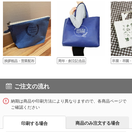
挨拶粗品・営業配布
周年・創立記念品
卒業・卒園
ご注文の流れ
納期は商品や印刷方法により異なりますので、各商品ページで
ご確認ください
商品のみ注文する場合
印刷する場合