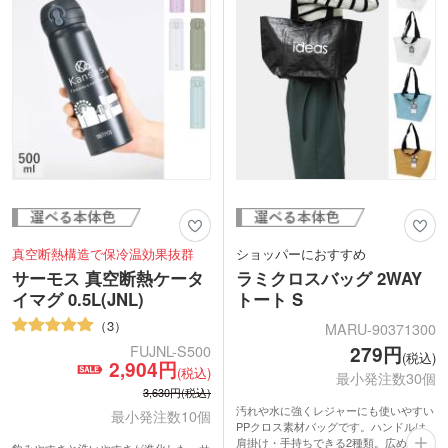
から選べます。お気に入りのデザインを
緒に気軽に郵送も可能です。
印刷してオリジナルマグカップを作成で
きます。
真空断熱構造で保冷温効果抜群
ショッパーにおすすめ
サーモス 真空断熱ケータ
ラミクロスバッグ 2WAY
イマグ 0.5L(JNL)
トート S
3
MARU-90371300
279円
FUJNL-S500
(税込)
2,904円
(税込)
最小発注数30個
3,630円(税込)
汚れや水に強くレジャーにも使いやすい
最小発注数10個
PPクロス素材バッグです。ハンドルは
肩掛け・手持ちできる2種類。広めの底