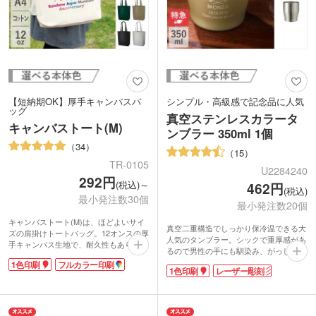
【短納期OK】厚手キャンバスバ
シンプル・高級感で記念品に人気
ッグ
真空ステンレスカラータ
キャンバストート(M)
ンブラー 350ml 1個
34
15
TR-0105
U2284240
292円
(税込)～
462円
(税込)
最小発注数30個
最小発注数20個
キャンバストート(M)は、ほどよいサイ
真空二重構造でしっかり保冷温できる大
ズの肩掛けトートバッグ。12オンスの厚
人気のタンブラー。シックで重厚感があ
手キャンバス生地で、耐久性もあり中身
るので男性の手にも馴染み、がっしりホ
が透けて見えることがありません。豊富
ールドできる持ちやすい大きさです。幅
1色印刷
フルカラー印刷
なカラーバリエーションで、企業カラー
1色印刷
レーザー彫刻
の広い口径で飲みやすく、大きな氷もす
やイベント・展示会のイメージカラーに
んなり入れられます。お値段以上の高級
あわせて選ぶことができます。
感で幅広い層で使いやすいカラー4色展
シンプルな無地のデザインのバッグは、
開。
ロゴやイラストが映えるのでオリジナル