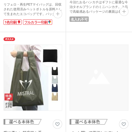
今治たおるハンカチはギフトに最適な今
リフェロ・再生PETマイバッグは、回収
治タオルブランドのミニハンカチ。上品
された使用済みペットボトルを原料とし
で高級感あるパッケージの裏面は名刺や
て生まれたエコバッグです。バッグ側面
ショップカードが差し込める切り込みが
には「プラスチック・スマート」賛同商
名入れ不可
入っています。ポストインできるサイズ
1色印刷
フルカラー印刷
品の証であるタグつき。企業としてリサ
なので普段なかなか会えないお客様への
イクル意識の高さや環境問題への取り組
ご挨拶品や、キャンペーンの告知品とし
みをさりげなくアピールできますよ。
ても便利です。安価で配布しやすく、シ
バッグ本体はスッキリとコンパクトに折
ョップの購入特典やノベルティにも最適
り畳むことができ、面ファスナーで留め
です。
るだけのお手軽さ!普段使うバッグに忍
ハンカチは二つ折りサイズでコンパク
ばせておけばいつでもさっと取り出せま
ト。スーツのポケットに入れてもかさば
す。
りません。お子様から大人まで幅広く使
バッグ本体またはフラップ部分に1色・
っていただけます。
本体にフルカラー名入れ印刷が可能で
す。バッグ本体は大きく印刷でき、販促
効果が期待できます。フラップ部分はワ
ンポイントで印刷でき、折り畳んだ状態
でもロゴが見えます。小さく畳んで個包
装されているので配布しやすく、メール
便でも発送できます。環境問題啓発イベ
ントやキャンペーン、開店記念品や購入
特典など幅広いシーンで人気です。