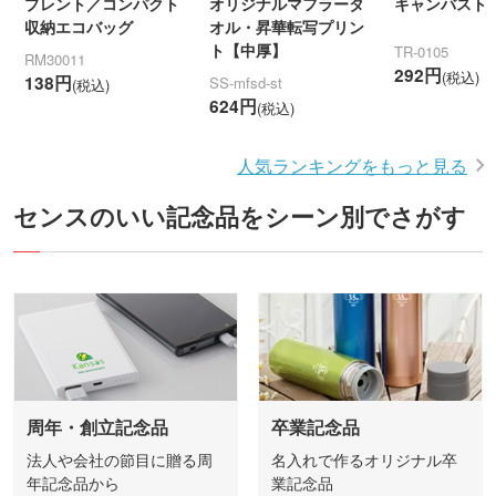
プレント／コンパクト
オリジナルマフラータ
キャンバストー
収納エコバッグ
オル・昇華転写プリン
ト【中厚】
TR-0105
RM30011
292円
(税込)
138円
SS-mfsd-st
(税込)
624円
(税込)
人気ランキングをもっと見る
センスのいい記念品をシーン別でさがす
周年・創立記念品
卒業記念品
法人や会社の節目に贈る周
名入れで作るオリジナル卒
年記念品から
業記念品