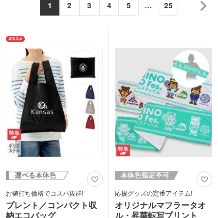
1
2
3
4
5
…
25
お値打ち価格でコスパ抜群!
応援グッズの定番アイテム!
プレント／コンパクト収
オリジナルマフラータオ
納エコバッグ
ル・昇華転写プリント