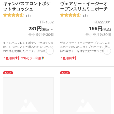
キャンバスフロントポケ
ヴェアリー・イージーオ
ットサコッシュ
ープンスリムミニポーチ
4
8
TR-1082
KD227301
281円
196円
(税込)～
(税込)
最小発注数30個
最小発注数30個
キャンバスフロントポケットサコッシュ
ヴェアリー・イージーオープンスリムミ
は、しっかりとした厚みのある10オンス
ニポーチはバネ口タイプのポーチ。開口
の生地を使用したバッグ。流行のタテ型
部の両サイドを押すだけでサッと開くと
形状でスタイリッシュさを演出します。
こができます。口紅・ハンドクリームの
1色印刷
フルカラー印刷
1色印刷
外側にはポケットが付いており、小型の
コスメの他、スマホケーブルやイヤホン
タブレットも入れられる優秀アイテム。
等のガジェット、小銭などバッグの中で
口元はホックで留められるので、中身が
散らかりやすい小物入れにもぴったりで
飛び出しにくく安心です。
す。柔らかいPVC生地のお洒落な見た目
カラーは年代や性別を選ばない3色をご
で、アパレル関係のオリジナルノベルテ
用意。表面と裏面のうちお好きな方へ名
ィにおすすめです。
入れも可能です。シンプルなデザインな
1色印刷が可能なので、ショップの購
ので、ロゴマークやフルカラーの印刷が
入・入会特典などのグッズ製作にいかが
よく映えます。ノベルティだけでなく、
でしょうか。
音楽イベントなどのオリジナルグッズと
してもおすすめの商品です。