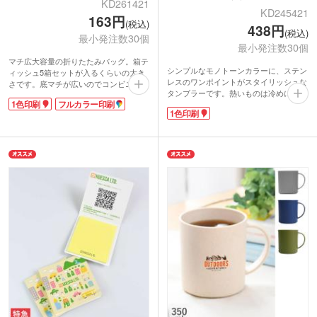
KD261421
KD245421
163円
(税込)
438円
(税込)
最小発注数30個
最小発注数30個
マチ広大容量の折りたたみバッグ。箱テ
シンプルなモノトーンカラーに、ステン
ィッシュ5箱セットが入るくらいの大き
レスのワンポイントがスタイリッシュな
さです。底マチが広いのでコンビニ弁当
タンブラーです。熱いものは冷めにく
をフラットに入れられます。使わない時
1色印刷
フルカラー印刷
く、冷たいものは結露しにくい二重構造
は折りたたんでコンパクトに収納可能。
1色印刷
になっています。開け閉めラクラクなフ
軽量でかさばらないポリエステル製で
ラップ付きのフタが使いやすいポイン
す。持ち手は肩掛けができる長さで、荷
ト。ホコリなどが入りにくく、飲み口か
物が重たくなっても安心。毎日のお買い
らはこぼれにくいです。フラップは後ろ
物にお使いいただけます。
に倒して固定もできます。
本体色はカラフルな5色展開。企業ロゴ
1色で名入れが可能です。カフェのロゴ
やイベント名を入れたノベルティ制作に
を印刷してオープン記念や周年記念のノ
いかがでしょうか。
ベルティにおすすめです。