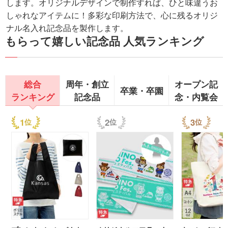
します。オリジナルデザインで制作すれば、ひと味違うお
しゃれなアイテムに！多彩な印刷方法で、心に残るオリジ
ナル名入れ記念品を製作します。
もらって嬉しい記念品 人気ランキング
総合
周年・創立
オープン記
卒業・卒園
ランキング
記念品
念・内覧会
1
2
3