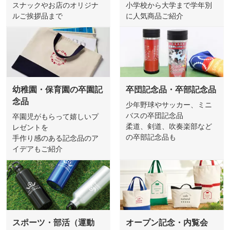
スナックやお店のオリジナ
小学校から大学まで学年別
ルご挨拶品まで
に人気商品ご紹介
幼稚園・保育園の卒園記
卒団記念品・卒部記念品
念品
少年野球やサッカー、ミニ
バスの卒団記念品
卒園児がもらって嬉しいプ
柔道、剣道、吹奏楽部など
レゼントを
の卒部記念品も
手作り感のある記念品のア
イデアもご紹介
スポーツ・部活（運動
オープン記念・内覧会