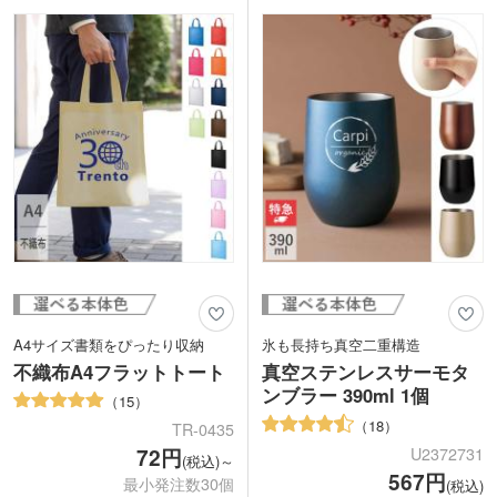
社名やロゴを入れて特別な記念品の作成
バッグの制作におすすめ。印刷面が広い
におすすめです。
のでPR効果も抜群！セミナーや会社説
明会にも選ばれます。世界にひとつのオ
リジナルバッグを小ロットで制作できま
すよ。
A4サイズ書類をぴったり収納
氷も長持ち真空二重構造
不織布A4フラットトート
真空ステンレスサーモタ
ンブラー 390ml 1個
15
18
TR-0435
72円
U2372731
(税込)～
567円
最小発注数30個
(税込)