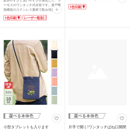
飲みやすさと洗いやすさが進化した、サ
マチでプラホック付き。中身が見えませ
ーモスのワンタッチ式水筒です。真空断
1色印刷
ん。耐久性があり、重い荷物も楽々持ち
熱構造のステンレス素材で飲み頃温度を
運びできます。
キープ。唇にフィットしやすい形状なの
オリジナルデザインでオシャレなバッグ
1色印刷
レーザー彫刻
で、飲み心地抜群です。外して洗えるパ
を製作できます。入会・購入特典など、
ーツや食洗機対応で衛生的。容量はペッ
ブランドロゴを印刷して長く使ってもら
トボトル1本分と同じ500mlです。年代
えるノベルティを作りませんか？クリ
問わず使いやすく、周年記念品や卒業記
ア・ホワイト・ブラック・ブルー・ライ
念品の名入れにおすすめ。
トブラウンの5色から選べます。
動画提供 : THERMOS Official
小型タブレットも入ります
片手で開く!ワンタッチばね口開閉