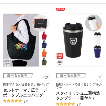
の良いコットン素材を使用しています。
ルムで保冷温効果に優れています。コン
表示価格は印刷代込みの格安価格！フル
パクトに折り畳めるのもうれしいポイン
カラーのデザインも1色のデザインも同
トです。
価格でご案内。1枚からご注文いただけ
1色・フルカラー印刷で名入れが可能。
ます。使い勝手の良いサイズはイベント
男女問わずお使いいただける色展開で
のオリジナルグッズ作成等に人気。細か
す。セレクトショップやアパレルなどの
なデザインが表現可能なので、集合写真
周年記念やキャンペーンにいかがでしょ
を印刷した卒業記念品にもおすすめで
うか。
す。
携帯できる大容量お買い物バッグ
幅広いシーンで使えるシンプルカ
ラー
セルトナ・マチ広ラージ
スタイリッシュ二重構造
ポータブルエコバッグ
タンブラー（蓋付き）
1
1