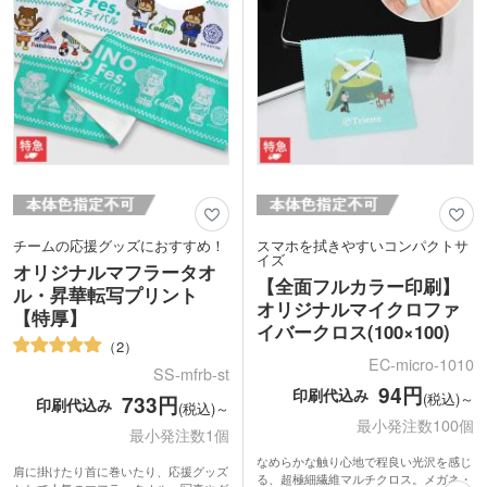
チームの応援グッズにおすすめ！
スマホを拭きやすいコンパクトサ
イズ
オリジナルマフラータオ
【全面フルカラー印刷】
ル・昇華転写プリント
オリジナルマイクロファ
【特厚】
イバークロス(100×100)
2
EC-micro-1010
SS-mfrb-st
94円
印刷代込み
(税込)～
733円
印刷代込み
(税込)～
最小発注数100個
最小発注数1個
なめらかな触り心地で程良い光沢を感じ
肩に掛けたり首に巻いたり、応援グッズ
る、超極細繊維マルチクロス。メガネ・