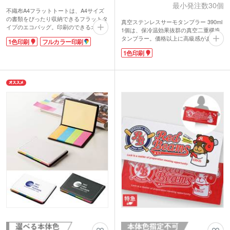
最小発注数30個
不織布A4フラットトートは、A4サイズ
の書類をぴったり収納できるフラットタ
真空ステンレスサーモタンブラー 390ml
イプのエコバッグ。印刷のできるオリジ
1個は、保冷温効果抜群の真空二重構造
ナルバッグが、激安価格で制作できま
タンブラー。価格以上に高級感があり、
1色印刷
フルカラー印刷
す。軽くて丈夫な不織布素材なので、イ
ご成約記念品などのノベルティに大人気
ベントや展示会で資料を入れる配布物バ
1色印刷
です。手に馴染む安定感ある丸みをおび
ッグに最適です。
たフォルム。幅の広い口径で飲みやす
不織布A4フラットトートバッグは広範
く、大きな氷もすんなり入ります。冷た
囲に1色印刷、フルカラー印刷ができま
い缶ビール1本が泡ごと楽しめる、容量
すので、キャラクターを印刷して同人イ
390mlです。ゴージャスで光沢感あるシ
ベントのお土産用バッグにも。100個以
ャンパンゴールド・ネイビー・ブラッ
下の小ロットでもご注文可能です。企業
ク・モカブラウン4色からお選びいただ
やイベントのイメージカラーに合わせ
けます。
て、カラフルな13色からお好きなカラー
を選んでくださいね。