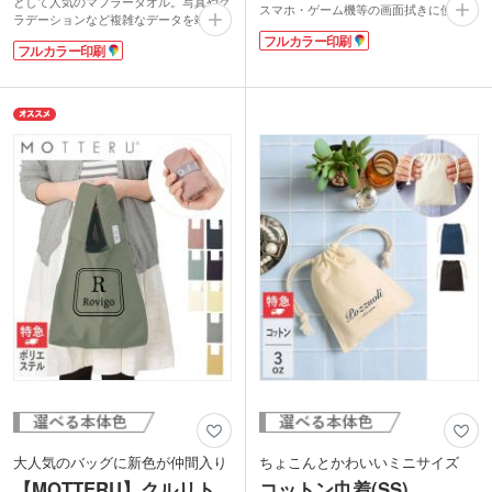
として人気のマフラータオル。写真やグ
スマホ・ゲーム機等の画面拭きに使えま
ラデーションなど複雑なデータを端まで
す。指紋や油膜を洗剤無しで、乾拭きす
綺麗にプリントできます。高級感のある
フルカラー印刷
るだけでキレイに拭き取れます。速乾性
フルカラー印刷
特厚タイプは表面がなめらかな質感のラ
に優れているのでお手入れも簡単です。
ビットタッチ。裏面は吸水性のあるコッ
全面にフルカラー印刷が可能で、販促効
トン素材を使用しているので実用性も抜
果もばっちり！ 約W100×H100mmのコ
群です。
ンパクトサイズで、来場者プレゼントや
表示価格は印刷代込みの格安価格！フル
キャンペーンの景品として配りやすいの
カラーのデザインも1色のデザインも同
も魅力です。アーティストやキャラクタ
価格でご対応。1枚からの小ロットでご
ーグッズの制作、同人イベントなど、幅
注文いただけます。スポーツチームやラ
広いシーンで活躍します。
イブ・イベントのオリジナルグッズにい
かがでしょうか。
大人気のバッグに新色が仲間入り
ちょこんとかわいいミニサイズ
【MOTTERU】クルリト
コットン巾着(SS)