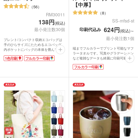
【中厚】
56
8
RM30011
SS-mfsd-st
138円
(税込)
624円
印刷代込み
最小発注数30個
(税込)～
最小発注数1個
プレント/コンパクト収納エコバッグは
手のひらサイズにたためるエコバッグ。
端までフルカラーでプリント可能なマフ
内ポケットにバッグの本体を畳んで収納
ラータオルです。写真やグラデーション
できます。いつも使うバッグに入れてお
1色印刷
フルカラー印刷
など複雑なデータも綺麗に印刷可能。か
けば、急な買い物の時に大活躍。
さばりにくい中厚タイプは表面がマイク
プラスチックのポリ袋ではなくエコバッ
フルカラー印刷
ロファイバー素材、裏面は吸水性のある
グを使用することでCO2削減になり、
コットン素材を使用しています。
SDGsの目標に貢献できます。価格もお
肩に掛けたり、首に巻いたり、マフラー
値打ちでコスパ抜群なプレント/コンパ
タオルは応援グッズの定番アイテム。ス
クト収納エコバッグは、ばらまきのノベ
ポーツチームやライブ・イベントのオリ
ルティとしておすすめ。ポストインでき
ジナルグッズに人気です。表示価格は印
るサイズと重さなので直接会えないお客
刷代込みの格安価格！フルカラーのデザ
様にDMで送ることもできます。環境を
インも1色のデザインも同価格でご対
意識したノベルティは受け取る側から好
応。1枚からの小ロットでご注文いただ
感触が得られますよ。
けます。
内ポケットかバッグ本体に1色・本体に
フルカラー印刷が可能です。お店のロゴ
やキャラクターを印刷したオリジナルエ
コバッグを作成してみてはいかがでしょ
うか?