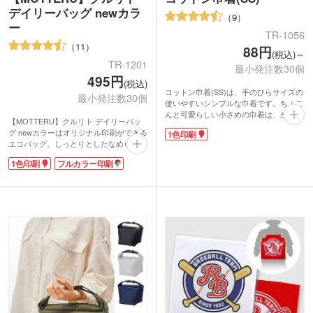
デイリーバッグ newカラ
9
ー
TR-1056
11
88円
(税込)～
TR-1201
最小発注数30個
495円
(税込)
コットン巾着(SS)は、手のひらサイズの
最小発注数30個
使いやすいシンプルな巾着です。ちょこ
んと可愛らしい小さめの巾着は、かさば
【MOTTERU】クルリト デイリーバッ
らないので小物の持ち歩きに最適です。
グ newカラーはオリジナル印刷ができる
1色印刷
アクセサリーやコスメ、充電コードなど
エコバッグ。しっとりとしたなめらかな
細かい物の収納にとっても便利。コット
触り心地で、シワが戻りやすくキレイな
ン素材なのでナチュラルな風合いとやさ
1色印刷
フルカラー印刷
まま使えます。クルリとたためば手のひ
しい手触りも魅力的です。シンプルなの
らサイズのコンパクトに。折り畳み用の
で男女問わず使いやすいのもポイントで
ゴムバンドは縫い付けられているので無
す。ナチュラル、ネイビー、ブラックの
くす心配がありません。レジ袋型でかさ
人気の3色から選べます。
ばる荷物もすっきり収納。一度使うと他
シルク1色印刷に対応。シンプルなデザ
のエコバッグに戻れませんよ!
インに名入れが映えます。オリジナルグ
小売店での販売実績もある商品。ロゴ印
ッズの作成や、お菓子などを入れてギフ
刷したオリジナルバッグは特別感がある
ト用のパッケージとして使ってもオシャ
ノベルティになること間違いなしです。
レです。
※動画の商品はクルリト フラットバッグ
です