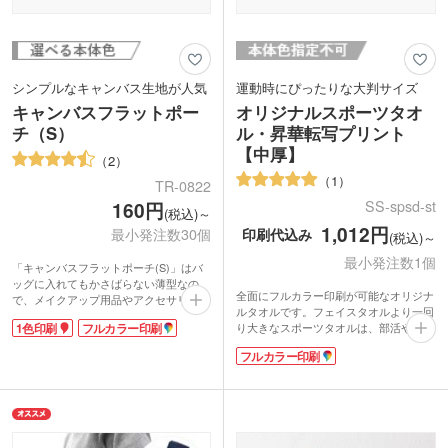
シンプルなキャンバス生地が人気
運動時にぴったりな大判サイズ
キャンバスフラットポー
オリジナルスポーツタオ
チ（S）
ル・昇華転写プリント
【中厚】
2
1
TR-0822
SS-spsd-st
160円
(税込)～
1,012円
印刷代込み
最小発注数30個
(税込)～
最小発注数1個
「キャンバスフラットポーチ(S)」はバ
ッグに入れてもかさばらない薄型なの
全面にフルカラー印刷が可能なオリジナ
で、メイクアップ用品やアクセサリー、
ルタオルです。フェイスタオルより一回
ステーショナリーなどの持ち運びに便
1色印刷
フルカラー印刷
り大きなスポーツタオルは、部活やトレ
利。
ーニングの汗拭きタオルにぴったり。肩
コットン素材のシンプルなデザインは、
フルカラー印刷
に掛けて日焼けや防寒対策のアイテムと
ノベルティに最適。転写印刷による4色
しても活躍するので、フェスや屋外イベ
(フルカラー)名入れも可能です。ワンサ
ントのオリジナルグッズにもおすすめで
イズ大きいMサイズもございますので用
す。
途に合わせてお選びください。
かさばりにくい中厚タイプは表面がマイ
クロファイバー素材、裏面に吸水性のあ