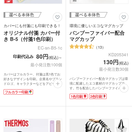
カバーにも付箋にも印刷できる！
環境に優しいエコなマグカップ
オリジナル付箋 カバー付
バンブーファイバー配合
き B-5（付箋1色印刷）
マグカップ
13
EC-sn-B5-1c
KD205341
80円
印刷代込み
(税込)～
130円
(税込)
最小発注数100個
最小発注数30個
カバーはフルカラー、付箋は黒1色でお
バンブーファイバー配合マグカップは環
好きなデザインを印刷。企業名やブラン
境に配慮したエコ素材のマグカップで
ドロゴ、キャラクターなどをアピールで
す。竹を配合したバンブーファイバー樹
きるので、販促効果抜群なノベルティが
フルカラー印刷
脂を使用しています。安価で軽量、割れ
制作できます。カバーの内側や裏面にも
1色印刷
2色印刷
にくく繰り返し使えるのが魅力です。マ
印刷可能です。綴り数もお選びいただけ
ットな質感と竹繊維の風合いがお洒落!
ます。
環境保護に貢献できる素材で作られてい
使い勝手のいいスクエア形状の付箋は、
るので、イベントや展示会での企業アピ
オンオフ問わず普段使いに便利。展示会
ールに効果的です。
やオープンキャンパスの来場ノベルテ
名入れは1色・2色印刷で可愛くワンポイ
ィ、卒業記念品や施設のオープン記念品
ントを入れたり、回転シルク印刷でぐる
など幅広いシーンで配布できます。ポス
っと大きく印刷したり、豊富な印刷方法
トインできるサイズなので資料などと一