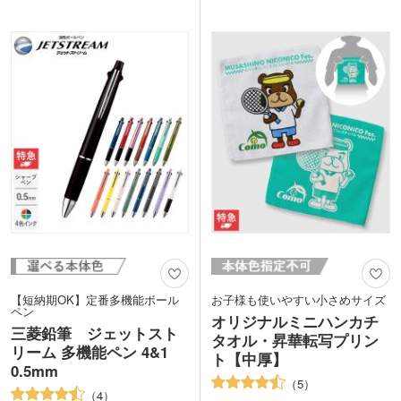
す。
カラーまで揃ったカラフルな色展開。企
印刷面が広いためPR効果も抜群。社名
業カラーやイベント・展示会のイメージ
やロゴを名入れしたオリジナルエコバッ
カラーにあわせて選ぶことができます。
グは、小ロットでも制作可能です。
印刷面が広いのでPR効果も抜群です
よ。
【短納期OK】定番多機能ボール
お子様も使いやすい小さめサイズ
ペン
オリジナルミニハンカチ
三菱鉛筆 ジェットスト
タオル・昇華転写プリン
リーム 多機能ペン 4&1
ト【中厚】
0.5mm
5
4