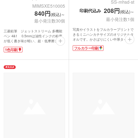
SS-mhsd-st
MIMSXE510005
208円
印刷代込み
(税込)～
840円
(税込)～
最小発注数1個
最小発注数30個
写真やイラストをフルカラープリントで
三菱鉛筆 ジェットストリーム 多機能
きるミニハンカチサイズのオリジナルタ
ペン 4&1 0.5mmは油性インクの粘度
オルです。かさばりにくい中厚タイプ。
が低く書き味が軽い、超・低摩擦ジェッ
携帯しやすいポケットサイズで展示会や
トストリームインク搭載。くっきりと濃
フルカラー印刷
イベントのノベルティにおすすめです。
1色印刷
い描線なのに優れた速乾性なので、手が
お子さまも使いやすい大きさなので、卒
汚れるというストレスがなくインクの裏
園記念品としても人気があります。
写りもありません。人気の高い0.5mmの
表面は印刷が綺麗に仕上がるマイクロフ
4色ボールペンとシャープペンシルが一
ァイバー素材で、端までプリント可能。
緒になってこの価格も嬉しいですね!
裏面は吸水性のあるコットン素材を使用
軸径が太く印刷範囲が広めなので、ロゴ
しているので実用性も抜群です。表示価
印刷が目立つオリジナルペンを制作でき
格は印刷代込みの格安価格！フルカラー
ます。また、おしゃれなオリジナルパッ
のデザインも1色のデザインも同価格で
ケージにも対応。記念品やプレゼントな
ご案内。1枚からご注文いただけます。
どに喜ばれる自慢の多機能ペンです。