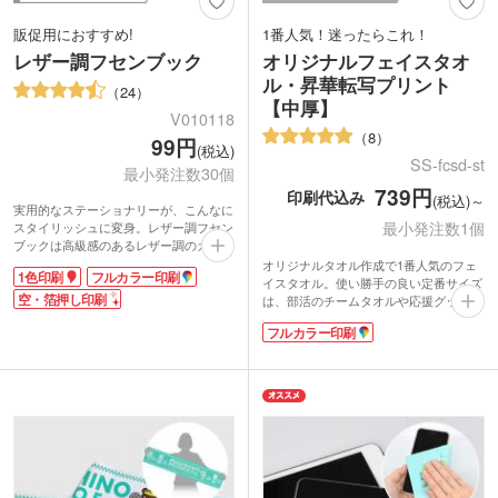
販促用におすすめ!
1番人気！迷ったらこれ！
レザー調フセンブック
オリジナルフェイスタオ
ル・昇華転写プリント
24
【中厚】
V010118
8
99円
(税込)
SS-fcsd-st
最小発注数30個
739円
印刷代込み
(税込)～
実用的なステーショナリーが、こんなに
最小発注数1個
スタイリッシュに変身。レザー調フセン
ブックは高級感のあるレザー調のカバー
に、5色2サイズの付箋メモをセットしま
オリジナルタオル作成で1番人気のフェ
1色印刷
フルカラー印刷
した。
イスタオル。使い勝手の良い定番サイズ
シンプルなカバーに企業ロゴが映え、営
空・箔押し印刷
は、部活のチームタオルや応援グッズ、
業用ノベルティとしてPR効果も抜群。
卒業記念品、アーティストグッズ製作に
フルカラー印刷
オリジナル名入れは30個からの小ロット
おすすめです。
対応可能です!
表面は写真やイラストが綺麗に印刷でき
1色印刷・箔押し・フルカラー印刷で、
るマイクロファイバー素材。端までフル
お持ちのロゴ・文字・イラストを印刷い
カラーでプリントできます。裏面は吸水
たします。学生から社会人、主婦の方ま
性のあるコットン素材で実用性抜群。か
で、どなたにも喜ばれるお役立ちアイテ
さ張りにくい中厚タイプは日常使いに最
ム。適度な粘着力、書きやすい紙質・色
適です。表示価格は印刷代込みの格安価
とサイズで、スタッフからの支持も熱い
格！フルカラーのデザインも1色のデザ
大人気ふせんです。
インも同価格でご対応。1枚からの小ロ
ットでご注文いただけます。