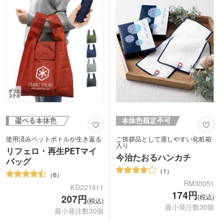
るコットン素材を使用しています。表示
価格は印刷代こみの安心価格！1色もフ
ルカラーも同じ価格でご対応。1個から
ご注文いただけます。
使用済みペットボトルが生き返る
ご挨拶品として渡しやすい化粧箱
入り
リフェロ・再生PETマイ
今治たおるハンカチ
バッグ
1
6
RM30051
KD221411
174円
(税込)
207円
(税込)
最小発注数30個
最小発注数30個