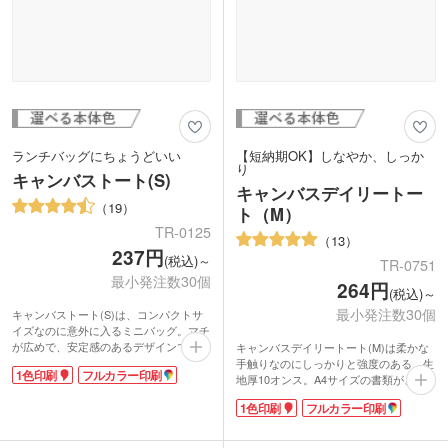
ランチバッグにちょうどいい
【短納期OK】しなやか、しっか
り
キャンバストート(S)
キャンバスデイリートー
19
ト（M）
TR-0125
13
237円
(税込)～
TR-0751
最小発注数30個
264円
(税込)～
最小発注数30個
キャンバストート(S)は、コンパクトサ
イズなのに意外に入るミニバッグ。マチ
が広めで、安定感のあるデザインです。
キャンバスデイリートート(M)は柔かな
お弁当や小物などの持ち歩きにいかが。
手触りなのにしっかりと強度のある、生
1色印刷
フルカラー印刷
しっかりした生地でコットン100%のナ
地厚10オンス。A4サイズの書類がきっ
チュラルな風合いが楽しめます。カラー
ちり収納できる肩掛けバッグです。荷物
1色印刷
フルカラー印刷
バリエーションが豊富なので、企業カラ
が多い日の通勤・通学のサブバッグ、レ
ーやイベント・展示会のイメージカラー
ッスンバッグにどうぞ。
にあわせてバッグを選ぶことができま
ベーシックカラーからトレンドのくすみ