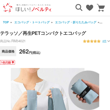
TOP
エコバッグ・トートバッグ
エコバッグ・折りたたみバッグ
テラッ
テラッソ／再生PETコンパクトエコバッグ
RM34021
商品No.
4件
262
商品価格
円(税込)
1色印刷