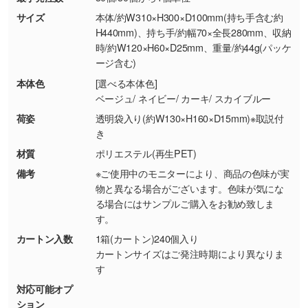
商品が破損した場合
現物支給による色指定も承っております。→
詳
サイズ
本体/約W310×H300×D100mm(持ち手含む約
・商品到着後7日以上経過している場合
しく見る
H440mm)、持ち手/約幅70×全長280mm、収納
時/約W120×H60×D25mm、重量/約44g(パッケ
・お客様のご都合による返品・交換依頼(商
ージ含む)
品・色・数量などの注文間違い等)
・背景がある画像からキャラクター部分だけを
本体色
[選べる本体色]
使いたいです
ベージュ/ ネイビー/ カーキ/ スカイブルー
シンプルな背景のデータや、使いたいキャラク
ター部分の輪郭がはっきりしているデータは切
荷姿
透明袋入り(約W130×H160×D15mm)※取説付
き
り抜き処理が可能です。→
詳しく見る
材質
ポリエステル(再生PET)
・持っているデータの背景が足りない／塗り足
備考
※ご使用中のモニターにより、商品の色味が実
しの作り方が分からない
物と異なる場合がございます。色味が気にな
る場合にはサンプルご購入をお勧め致しま
印刷したいデータが印刷範囲よりも小さい場
す。
合、シンプルな色・柄の背景であれば拡張が可
能です。→
詳しく見る
カートン入数
1箱(カートン)240個入り
カートンサイズはご発注時期により異なりま
す
・デザインにQRコードを入れたい／QRコード
対応可能オプ
を生成してほしい
ション
URLをご指定いただければ、QRコードを生成