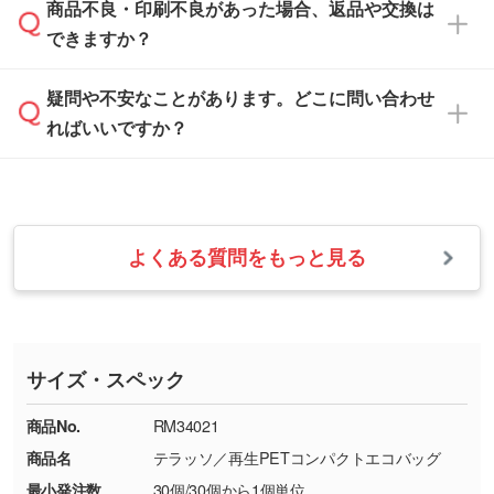
本体色がブラック、ネイビーなど濃色の場合は
商品不良・印刷不良があった場合、返品や交換は
営業日は平日の10:00～18:00で、土日祝日はお
解像度の低い画像や、手書きのイラスト、写真
白色か淡い色の印刷色をおすすめしておりま
できますか？
休みとなります。注文・見積・お問い合わせ
などを、印刷に適したベクターデータに変換し
す。
は、土日祝日でもお送りいただければ、出社後
ます。→
詳しく見る
本体色がナチュラルなど淡色の場合、印刷をく
疑問や不安なことがあります。どこに問い合わせ
速やかに対応いたします。
お手数をお掛けいたしますが、至急担当スタッ
っきりと目立たせたいときは濃い印刷色が、柔
ればいいですか？
フまでご連絡ください。商品の状況を確認し、
・フルカラーデータを1色に変換してほしい
らかい雰囲気にしたいときは淡い印刷色が映え
改めてご案内いたします。
シルク印刷、レーザー彫刻など印刷方法にあわ
ます。
せて、フルカラーのデータを1色になおしま
お問い合わせフォームをご利用ください。1営
【返品・交換の対象】
す。→
詳しく見る
業日以内に担当スタッフよりメールにてご連絡
また、お選びいただいた印刷色が本体色に合わ
・お届け時に商品が損傷・故障している場合
いたします。
ない場合や仕上がりに影響しそうな場合は、ス
よくある質問をもっと見る
・ご注文と異なる商品が届いた場合
・1色印刷でグラデーションや濃淡を表現した
お急ぎの場合はお電話でのご質問も受け付けて
タッフから別の色をご案内することもございま
・印刷不良があった場合
い
おります。下記電話番号までお問い合わせくだ
す。
※印刷不良は原則として“再印刷”でご対応させ
網点という技法で濃淡を表現することができま
さい。
ていただいております。
す。濃淡の差が分かるデータに調整いたしま
サイズ・スペック
※詳しくは「
商品の良品基準について
」をご覧
す。→
詳しく見る
TEL：0422-29-9911 営業時間10:00～
ください。
18:00(土日祝日除く)
商品No.
RM34021
・コーポレートカラーを使って印刷したい／印
お問い合わせフォームはこちら
商品名
テラッソ／再生PETコンパクトエコバッグ
【返品・交換ができない場合】
刷色にこだわりがある
最小発注数
30個/30個から1個単位
・お客様の元で商品を加工された場合、または
DIC・PANTONEなどのカラーチップの指定や、