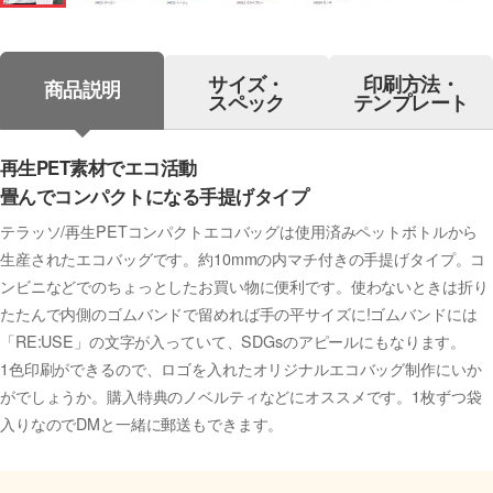
サイズ・
印刷方法・
商品説明
スペック
テンプレート
再生PET素材でエコ活動
畳んでコンパクトになる手提げタイプ
テラッソ/再生PETコンパクトエコバッグは使用済みペットボトルから
生産されたエコバッグです。約10mmの内マチ付きの手提げタイプ。コ
ンビニなどでのちょっとしたお買い物に便利です。使わないときは折り
たたんで内側のゴムバンドで留めれば手の平サイズに!ゴムバンドには
「RE:USE」の文字が入っていて、SDGsのアピールにもなります。
1色印刷ができるので、ロゴを入れたオリジナルエコバッグ制作にいか
がでしょうか。購入特典のノベルティなどにオススメです。1枚ずつ袋
入りなのでDMと一緒に郵送もできます。