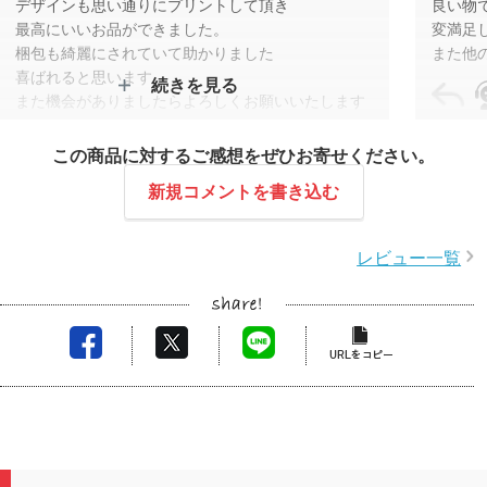
デザインも思い通りにプリントして頂き
良い物
最高にいいお品ができました。
変満足
梱包も綺麗にされていて助かりました
また他
喜ばれると思います
続きを見る
また機会がありましたらよろしくお願いいたします
この度
スタッフコメント
この商品に対するご感想をぜひお寄せください。
ます。
この度は周年記念、誠におめでとうございます。
初めて
新規コメントを書き込む
デザインについては担当者の方で調整を行わせてい
ことで
ただきましたため、仕上がりについて「最高にいい
とのこ
レビュー一覧
お品」とのお言葉、大変嬉しく思います。
思いま
また機会がございましたらぜひ弊社をご利用いただ
今後も
きますと幸いです。
またの