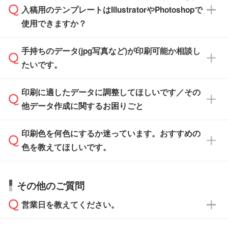
※沖縄・離島は追加日数がかかります。
入稿用のテンプレートはIllustratorやPhotoshopで
ザインソフトでこだわりのデザインを作成した
また、「
データ作成サービス
」もご利用いただ
使用できますか？
い方は、
完全データ入稿
がおすすめです。
けます。ご希望の文言・書体・印刷色をお知ら
「.ai」形式または「.psd」形式で保存し、お見
せいただければ、弊社にて無料でデザインデー
積・ご注文フォームにアップロードしてご入稿
手持ちのデータ(jpg写真など)が印刷可能か相談し
一部商品は入稿用テンプレートのご用意があり
タを1点作成いたします。
ください。
たいです。
ます。各商品ページの『印刷方法・テンプレー
ト』からダウンロードをお願いいたします。
ご入稿後は経験豊富なスタッフがデータに不備
印刷に適したデータに調整してほしいです／その
入稿用のテンプレートはPDF形式ですが、
印刷に適したデータ・解像度かどうか、担当ス
がないかチェックし、お客様と確認してから印
IllustratorやPhotoshopで開いてご利用いただけ
他データ作成に関するお困りごと
タッフが事前に確認いたします。
刷に進みますので、ご安心ください。
ます。詳しい手順は「
入稿テンプレートの使い
データはお見積・ご注文・
お問い合わせフォー
方
」をご確認ください。
印刷色を何色にするか迷っています。おすすめの
ム
へ添付いただくか、担当スタッフ宛にメール
データ作成でお困りの際には、担当スタッフが
でお送りください。
色を教えてほしいです。
サポートいたしますのでお気軽にご相談くださ
仕上がりに影響しそうな点もチェックいたしま
い。
すので、データのご相談だけでもお気軽にお問
お問い合わせフォーム
や、見積/注文フォーム
お見積・ご注文・
お問い合わせフォーム
からご
その他のご質問
い合わせください。
から添付してお送りください。
相談いただきますと、担当スタッフがお客様の
ご希望や商品の本体色を確認し、印刷色をご提
営業日を教えてください。
なお、印刷用データの作り方に関する詳細は、
・解像度の低いデータをトレース/調整してほ
案させていただきます。
「
完全データ入稿
」をご参照ください。
しい