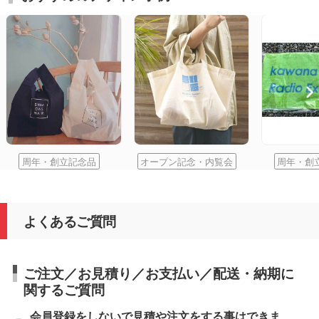
周年・創立記念品
オープン記念・内覧会
周年・創
よくあるご質問
ご注文／お見積り／お支払い／配送・納期に
関するご質問
会員登録をしないで見積や注文をする事はできま