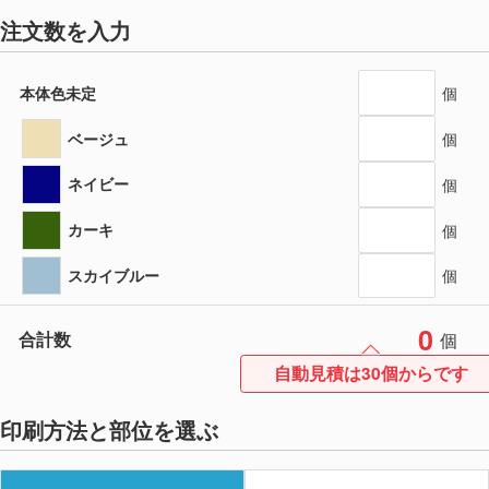
注文数を入力
本体色未定
個
ベージュ
個
ネイビー
個
カーキ
個
スカイブルー
個
0
合計数
個
自動見積は30個からです
印刷方法と部位を選ぶ