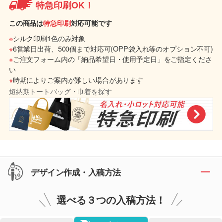
特急印刷OK！
この商品は
特急印刷
対応可能です
※
シルク印刷1色のみ対象
※
6営業日出荷、500個まで対応可(OPP袋入れ等のオプション不可)
※
ご注文フォーム内の「納品希望日・使用予定日」をご指定くださ
い
※
時期によりご案内が難しい場合があります
短納期トートバッグ・巾着を探す
デザイン作成・入稿方法
選べる３つの入稿方法！