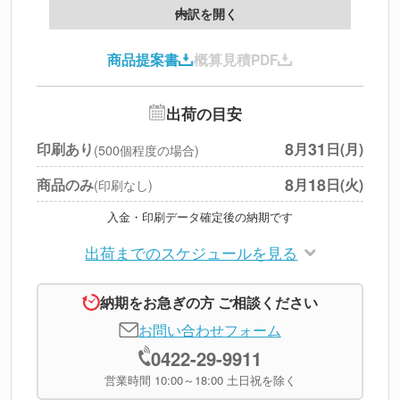
製版代
--
内訳を開く
印刷代
--
商品提案書
概算見積PDF
送料
--
※
北海道・沖縄・離島 別途
追加オプション
--
出荷の目安
円
税別合計
8
31
印刷あり
月
日(月)
(500個程度の場合)
※
上記小計は税別です
8
18
商品のみ
月
日(火)
(印刷なし)
入金・印刷データ確定後の納期です
出荷までのスケジュールを見る
納期をお急ぎの方 ご相談ください
お問い合わせフォーム
0422-29-9911
営業時間 10:00～18:00 土日祝を除く