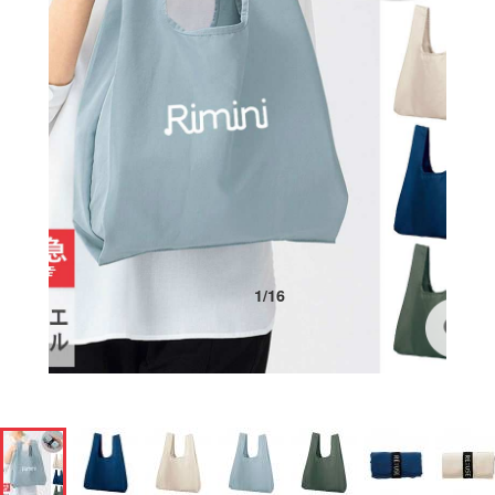
1
/
16