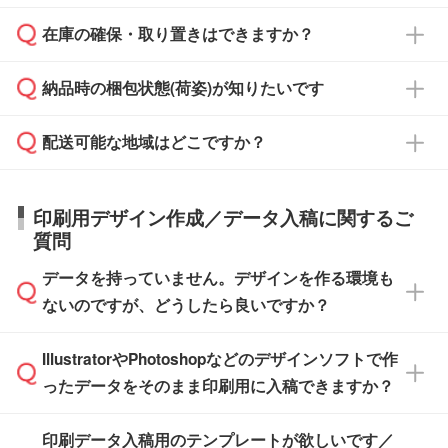
からご注文いただく場合でも、お支払い元が学
原本の郵送をご希望の場合は、担当スタッフま
週間半でご納品いたします。
校や幼稚園・保育園であれば、同様の条件でご
たは注文フォームの『ご注文に関する備考欄』
在庫の確保・取り置きはできますか？
ご希望の納期がある場合は、お問い合わせ・お
対応できる場合がございます。
よりお知らせください。
・商品のみ注文する場合(サンプル購入を含む)
見積もり・ご注文時にその旨をお知らせくださ
ご希望の際は担当スタッフまでお気軽にご相談
ご入金確認後、1～2営業日で出荷いたしま
納品時の梱包状態(荷姿)が知りたいです
い。
ご入金確認後に在庫を確保し、注文確定のご連
ください。
す。
在庫状況や印刷スケジュールを確認のうえ、対
絡を致します。ご入金いただくまで在庫の確保
応が可能かご案内いたします。
配送可能な地域はどこですか？
はできかねますので予めご了承ください。
商品によって異なります。各ページにある商品
納期は商品や数量、印刷方法、ご納品場所、在
また、お急ぎで印刷をご希望の場合は、最短5
詳細の荷姿欄をご確認ください。
庫の有無によって異なります。正確な日程はス
営業日で出荷可能な商品もご用意しておりま
【箱入り】 商品がひとつずつ箱に入っていま
日本全国へお届けが可能です。なお、海外への
タッフまでお問い合わせください。
印刷用デザイン作成／データ入稿に関するご
す。>>
対象商品はこちら
す。(白箱、化粧箱、ブリスターパックなど)
直接納品は行っておりませんので予めご了承く
質問
※最短出荷日は商品によって異なります。各商
【袋入り】 商品がひとつずつ袋に入っていま
ださい。
また、商品ページ内の「出荷までのスケジュー
品ページにてご確認ください
す。(透明袋、デザイン袋など)
データを持っていません。デザインを作る環境も
ル」に注文予定日をご入力いただくと、おおよ
【個包装なし】 個包装がされていない状態で
ないのですが、どうしたら良いですか？
その締切日や出荷目安をご確認いただけます。
納品します。
商品在庫や印刷ラインを確保するためにも、商
※化粧箱から白箱への入れ替えや、オリジナル
IllustratorやPhotoshopなどのデザインソフトで作
品が決まりましたらお早めのご発注をお願いい
無料の「
デザインシミュレーター
」を使えば、
箱の作成は原則承っておりません。
たします。
ったデータをそのまま印刷用に入稿できますか？
PCやスマホから簡単にデザインを作成できま
す。スタンプやテンプレートも豊富なので、デ
※土日祝日を除く営業日換算です。
印刷データ入稿用のテンプレートが欲しいです／
ザインソフトがなくても安心です。
IllustratorやPhotoshop、CLIP STUDIOなどのデ