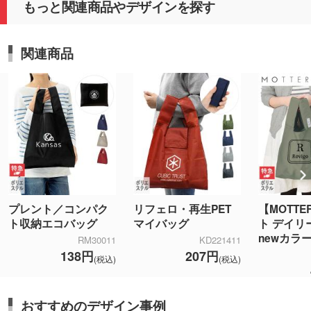
もっと関連商品やデザインを探す
関連商品
プレント／コンパク
リフェロ・再生PET
【MOTT
ト収納エコバッグ
マイバッグ
ト デイリ
newカラ
RM30011
KD221411
138円
207円
(税込)
(税込)
おすすめのデザイン事例