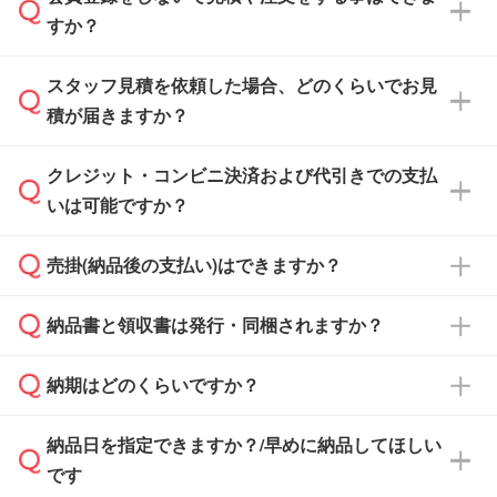
すか？
スタッフ見積を依頼した場合、どのくらいでお見
可能です。見積・注文フォームにて『ゲストの
積が届きますか？
まま進む』ボタンからお進みのうえ、ご依頼く
ださい。
クレジット・コンビニ決済および代引きでの支払
通常、翌営業日までにお送りしております。混
いは可能ですか？
雑状況によっては、お時間をいただくこともご
ざいます。予めご了承ください。土日祝日にご
売掛(納品後の支払い)はできますか？
依頼いただいた場合は、翌営業日以降のご連絡
銀行振込のみのご対応となります。
となります。
納品書と領収書は発行・同梱されますか？
基本的には先入金をお願いしておりますが、自
治体・行政機関・学校・病院・上場企業様 な
納期はどのくらいですか？
どの場合は、月末締め翌月末払いに対応可能で
納品書・領収書は ご依頼をいただいた場合の
す。
み発行しております。商品への同梱はしておら
納品日を指定できますか？/早めに納品してほしい
ず、通常はPDFデータをメール添付でお送りし
・印刷する場合(500個程度)
また、卒業・卒園記念品で対策委員会や個人様
です
ます。
ご入金、イメージ画像の校了から約2週間～2