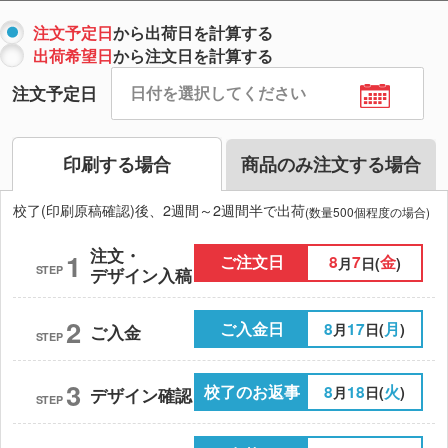
注文予定日
から出荷日を計算する
出荷希望日
から注文日を計算する
注文予定日
印刷する場合
商品のみ注文する場合
校了(印刷原稿確認)後、2週間～2週間半で出荷
(数量500個程度の場合)
注文・
1
ご注文日
8
7
金
月
日(
)
STEP
デザイン入稿
2
ご入金日
8
17
月
月
日(
)
ご入金
STEP
3
校了のお返事
8
18
火
月
日(
)
デザイン確認
STEP