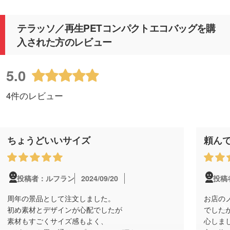
テラッソ／再生PETコンパクトエコバッグを購
入された方のレビュー
5.0
4件のレビュー
ちょうどいいサイズ
頼ん
2024/09/20
投稿者：ルフラン
投稿者
周年の景品として注文しました。
お店の
初め素材とデザインが心配でしたが
でした
素材もすごくサイズ感もよく、
心しま