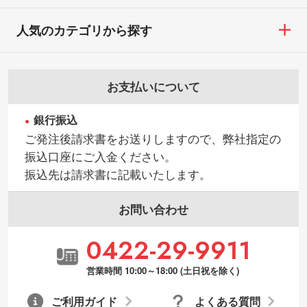
・背景がある画像からキャラクター部分だ
・商品到着後7日以上経過している場合
けを使いたいです
人気のカテゴリから探す
・お客様のご都合による返品・交換依頼(商
シンプルな背景のデータや、使いたいキャ
品・色・数量などの注文間違い等)
ラクター部分の輪郭がはっきりしているデ
ータは切り抜き処理が可能です。→
詳しく
お支払いについて
見る
銀行振込
・持っているデータの背景が足りない／塗
ご発注後請求書をお送りしますので、弊社指定の
り足しの作り方が分からない
振込口座にご入金ください。
印刷したいデータが印刷範囲よりも小さい
振込先は請求書に記載いたします。
場合、シンプルな色・柄の背景であれば拡
張が可能です。→
詳しく見る
お問い合わせ
・デザインにQRコードを入れたい／QRコ
0422-29-9911
ードを生成してほしい
URLをご指定いただければ、QRコードを生
営業時間 10:00～18:00 (土日祝を除く)
成いたします。配置のご相談にも応じてい
ます。→
詳しく見る
ご利用ガイド
よくある質問