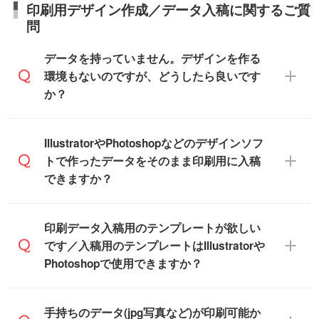
います。(白箱、化粧箱、ブリスターパック
印刷用デザイン作成／データ入稿に関するご質
商品ページにてご確認ください
への直接納品は行っておりませんので予め
など)
問
また、商品ページ内の「出荷までのスケジ
ご了承ください。
【袋入り】 商品がひとつずつ袋に入って
ュール」に注文予定日をご入力いただく
います。(透明袋、デザイン袋など)
データを持っていません。デザインを作る
と、おおよその締切日や出荷目安をご確認
【個包装なし】 個包装がされていない状
環境もないのですが、どうしたら良いです
いただけます。
態で納品します。
か？
商品在庫や印刷ラインを確保するために
※化粧箱から白箱への入れ替えや、オリジナ
も、商品が決まりましたらお早めのご発注
ル箱の作成は原則承っておりません。
をお願いいたします。
無料の「
デザインシミュレーター
」を使え
IllustratorやPhotoshopなどのデザインソフ
ば、PCやスマホから簡単にデザインを作成
トで作ったデータをそのまま印刷用に入稿
※土日祝日を除く営業日換算です。
できます。スタンプやテンプレートも豊富
できますか？
※沖縄・離島は追加日数がかかります。
なので、デザインソフトがなくても安心で
す。
IllustratorやPhotoshop、CLIP STUDIOなどの
印刷データ入稿用のテンプレートが欲しい
デザインソフトでこだわりのデザインを作
です／入稿用のテンプレートはIllustratorや
また、「
データ作成サービス
」もご利用い
成したい方は、
完全データ入稿
がおすすめ
Photoshopで使用できますか？
ただけます。ご希望の文言・書体・印刷色
です。
をお知らせいただければ、弊社にて無料で
「.ai」形式または「.psd」形式で保存し、
デザインデータを1点作成いたします。
一部商品は入稿用テンプレートのご用意が
手持ちのデータ(jpg写真など)が印刷可能か
お見積・ご注文フォームにアップロードし