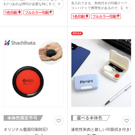
名入れできる、朱肉付きの印鑑ケース。
れ1つあれば押印が必要な時にすぐ使え
コンパクトで携帯性があるので、販促効
ます。コンパクトサイズで携帯性もバッ
1色印刷
フルカラー印刷
果の高いノベルティが製作できます。コ
チリ。ハンコは直径約12mmまでの大き
1色印刷
フルカラー印刷
ロンとした丸みのあるフォルムがかわい
さのものを収納できます。小さめの実印
らしく、手にフィットしやすい形状で
や銀行印・認印の保管にぴったり。丸み
す。
を帯びたフォルムの印鑑ケースが優しい
対応ハンコサイズは直径約12mmまで
印象のデザインです。
で、小さめの銀行員や認印の保管にピッ
名入れはケース表面に1色またはフルカ
タリ。切手も収納できるので、ハンコが
ラー印刷が可能。校章や学校名を入れて
必要な書類を郵送する際にも役立ちま
卒業記念品や、企業ロゴを入れて社員配
す。金融機関の成約記念品や、企業セミ
布用の記念品の制作にいかがでしょう
ナーの参加特典などにいかがでしょう
か。
か。
オリジナル盤面印刷対応!
速乾性朱肉と嬉しい印面拭き付き!