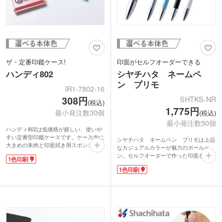
ザ・定番印鑑ケース!
印面がセルフオーダーできる
ハンディ802
シヤチハタ ネームペ
ン プリモ
IR1-7802-16
SHTKS-NR
308円
(税込)
1,775円
最小発注数30個
(税込)
最小発注数50個
ハンディ802は低価格が嬉しい、使いや
すい定番型印鑑ケースです。ケース内に
シヤチハタ ネームペン プリモは上品
大きめの朱肉と印面拭き用スポンジがあ
なカジュアルカラーが魅力のボールペ
るので、これ1つで印鑑の保管は十分。
ン。セルフオーダーで作った印面をペン
1色印刷
コンパクトで携帯もでき利便性抜群で
頭に取り付けることができます。ペンの
す。ハンコは直径約12mmまでの大きさ
1色印刷
書き味はなめらかで引っ掛かりを感じな
のものを収納できます。小さめの実印や
いタイプ。指にしっくりなじむ程よい重
銀行印・認印にぴったりなサイズです。
さです。
名入れはケース表面に1色印刷が可能。
ベーシックなブラック、シルバーに加
社会人向けイベントのノベルティや、銀
え、優しい色味のピンクとブルーのライ
行の口座開設時のノベルティなどにいか
ンナップ。性別・年齢問わず作れるオリ
がでしょうか。
ジナルボールペンなので、卒業記念品や