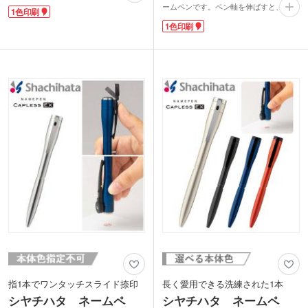
も朱肉付きなので押印が必要なシーンで
ームペンです。ペン軸を伸ばすと、ボー
1色印刷
もすぐ使えます。ハンコは直径約18mm
ルペンが繰り出す仕組み。持ち歩き時に
までの大きさのものを収納できます。銀
1色印刷
は27mm短くなるので、スーツの胸ポケ
行印・認印・実印はもちろん、インキ浸
ットにもしまいやすいですね。グリップ
透印を入れることも可能です。
は手にやさしくなじむソフトグリップを
名入れはケース表面に1色またはフルカ
採用し、長時間の筆記も快適です。
ラー印刷が可能。実用性のあるノベルテ
印面キャップは指1本でオープン・クロ
ィは銀行の口座開設記念や社会人向けイ
ーズできるスライド式なので、キャップ
ベントでの来場特典におすすめです。
を紛失する心配もありません。インクが
なくなっても補充インキカートリッジを
購入いただき補充すれば、また使えて経
済的。これ1本で筆記と捺印ができるの
でオフィスや外出先で大活躍です。
ハンコはセルフメールオーダー式。お好
みの書体やインキ色を選んでご自身のネ
ーム印を付けることができます。
印刷はペン軸部分に1色印刷が可能。就
職祝いや周年記念品にふさわしいノベル
ティです。
指1本でワンタッチスライド捺印
長く愛用できる洗練された1本
シヤチハタ ネームペ
シヤチハタ ネームペ