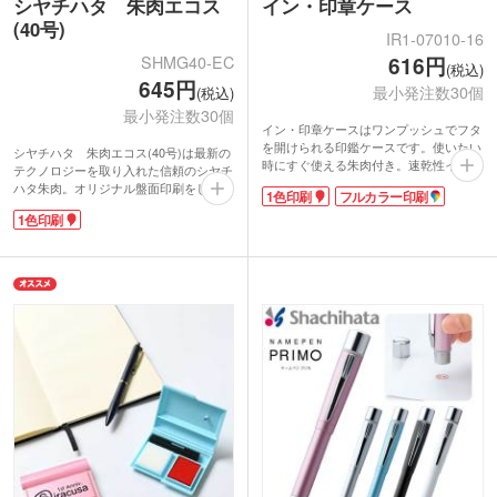
シヤチハタ 朱肉エコス
イン・印章ケース
(40号)
IR1-07010-16
SHMG40-EC
616円
(税込)
645円
最小発注数30個
(税込)
最小発注数30個
イン・印章ケースはワンプッシュでフタ
を開けられる印鑑ケースです。使いたい
シヤチハタ 朱肉エコス(40号)は最新の
時にすぐ使える朱肉付き。速乾性インク
テクノロジーを取り入れた信頼のシヤチ
を使用しているので乾く時間が短いのが
ハタ朱肉。オリジナル盤面印刷をして印
1色印刷
フルカラー印刷
嬉しいポイントです。コンパクトながら
象に深く残る朱肉を製作できます。
も便利な印面拭きも付いてお得感満載。
1色印刷
インキの顔料粒子を分散させる技術で、
ハンコは直径約12mmまでの大きさのも
朱油の乾きが速く、そして「軽い力でも
のを収納できます。小さめの実印や銀行
くっきり色濃い」印影が残せるよう工夫
印・認印の保管にぴったりです。
しています。朱肉は銀行員や訂正印・認
名入れはケース表面に1色またはフルカ
印、代表者印など大切な場面で印鑑を利
ラー印刷が可能。印刷面の映えるシンプ
用するのが一般的。
ルケースで、販促効果が期待できます。
蓋はねじ式なので、持ち運びも快適で
金融機関名や企業名を入れて、口座の開
す。
設記念や保険契約記念品にいかがでしょ
ケースの蓋天面と、インクの盤面に印刷
うか。
することが可能です。