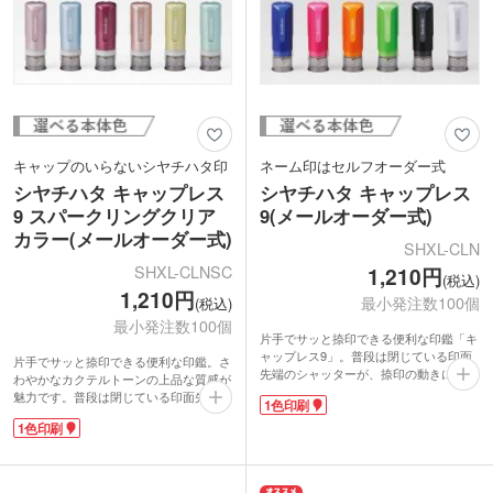
キャップのいらないシヤチハタ印
ネーム印はセルフオーダー式
シヤチハタ キャップレス
シヤチハタ キャップレス
9 スパークリングクリア
9(メールオーダー式)
カラー(メールオーダー式)
SHXL-CLN
SHXL-CLNSC
1,210円
(税込)
1,210円
最小発注数100個
(税込)
最小発注数100個
片手でサッと捺印できる便利な印鑑「キ
ャップレス9」。普段は閉じている印面
片手でサッと捺印できる便利な印鑑。さ
先端のシャッターが、捺印の動きにあわ
わやかなカクテルトーンの上品な質感が
せて自然に開閉。すべりにくい設計で誤
魅力です。普段は閉じている印面先端の
1色印刷
印を防ぎ、フラットな部分を捺印枠に合
シャッターが捺印の動きにあわせて自然
わせれば、きれいに真っ直ぐ捺印できま
1色印刷
に開閉。すべりにくい設計で誤印を防
す。使用時以外はしっかりロックできる
ぎ、フラットな部分を捺印枠に合わせれ
ので持ち運びも安心。ストラップ穴付き
ば、きれいに真っ直ぐ捺印できます。使
で携帯にも便利です。
わない時はしっかりロック。ストラップ