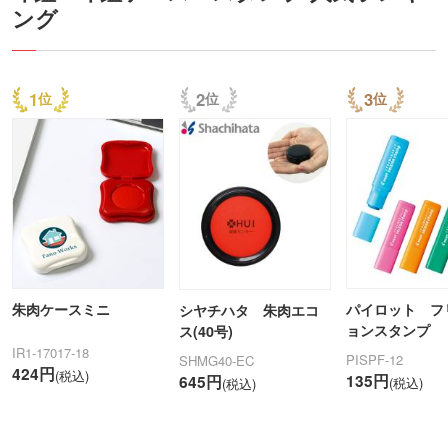
ング
1
2
3
朱肉ケースミニ
パイロット フ
シヤチハタ 朱肉エコ
ョンスタンプ
ス(40号)
IR1-17017-18
PISPF-12
SHMG40-EC
424円
(税込)
135円
645円
(税込)
(税込)