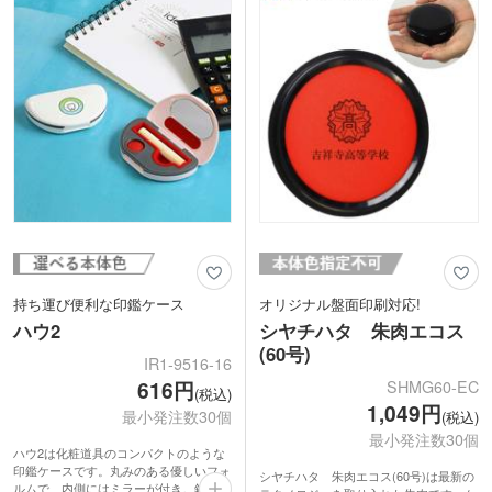
持ち運び便利な印鑑ケース
オリジナル盤面印刷対応!
ハウ2
シヤチハタ 朱肉エコス
(60号)
IR1-9516-16
SHMG60-EC
616円
(税込)
1,049円
最小発注数30個
(税込)
最小発注数30個
ハウ2は化粧道具のコンパクトのような
印鑑ケースです。丸みのある優しいフォ
シヤチハタ 朱肉エコス(60号)は最新の
ルムで、内側にはミラーが付き。鏡が無