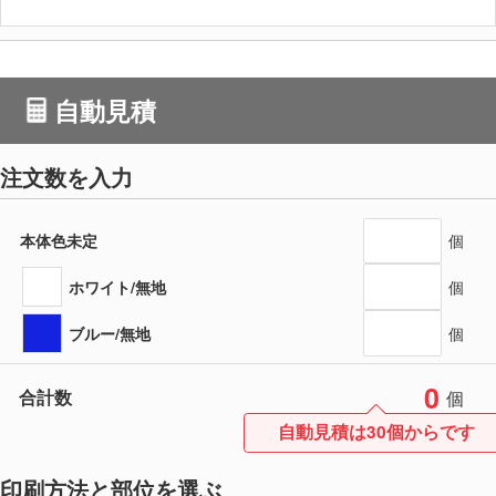
自動見積
注文数を入力
本体色未定
個
ホワイト/無地
個
ブルー/無地
個
0
合計数
個
自動見積は30個からです
印刷方法と部位を選ぶ