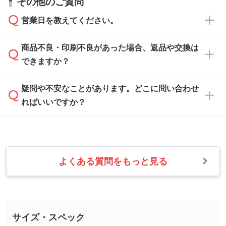
その他のご質問
い合わせください。
から添付してお送りください。
相談いただきますと、担当スタッフがお客様の
ご希望や商品の本体色を確認し、印刷色をご提
営業日を教えてください。
なお、印刷用データの作り方に関する詳細は、
・解像度の低いデータをトレース/調整してほ
案させていただきます。
「
完全データ入稿
」をご参照ください。
しい
本体色がブラック、ネイビーなど濃色の場合は
商品不良・印刷不良があった場合、返品や交換は
営業日は平日の10:00～18:00で、土日祝日はお
解像度の低い画像や、手書きのイラスト、写真
白色か淡い色の印刷色をおすすめしておりま
できますか？
休みとなります。注文・見積・お問い合わせ
などを、印刷に適したベクターデータに変換し
す。
は、土日祝日でもお送りいただければ、出社後
ます。→
詳しく見る
本体色がナチュラルなど淡色の場合、印刷をく
疑問や不安なことがあります。どこに問い合わせ
速やかに対応いたします。
お手数をお掛けいたしますが、至急担当スタッ
っきりと目立たせたいときは濃い印刷色が、柔
ればいいですか？
フまでご連絡ください。商品の状況を確認し、
・フルカラーデータを1色に変換してほしい
らかい雰囲気にしたいときは淡い印刷色が映え
改めてご案内いたします。
シルク印刷、レーザー彫刻など印刷方法にあわ
ます。
せて、フルカラーのデータを1色になおしま
お問い合わせフォームをご利用ください。1営
【返品・交換の対象】
す。→
詳しく見る
業日以内に担当スタッフよりメールにてご連絡
また、お選びいただいた印刷色が本体色に合わ
・お届け時に商品が損傷・故障している場合
いたします。
ない場合や仕上がりに影響しそうな場合は、ス
よくある質問をもっと見る
・ご注文と異なる商品が届いた場合
・1色印刷でグラデーションや濃淡を表現した
お急ぎの場合はお電話でのご質問も受け付けて
タッフから別の色をご案内することもございま
・印刷不良があった場合
い
おります。下記電話番号までお問い合わせくだ
す。
※印刷不良は原則として“再印刷”でご対応させ
網点という技法で濃淡を表現することができま
さい。
ていただいております。
す。濃淡の差が分かるデータに調整いたしま
サイズ・スペック
※詳しくは「
商品の良品基準について
」をご覧
す。→
詳しく見る
TEL：0422-29-9911 営業時間10:00～