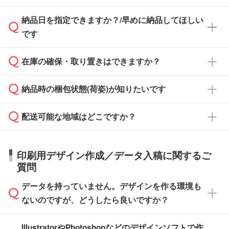
す。
み発行しております。商品への同梱はしておら
納品日を指定できますか？/早めに納品してほしい
ず、通常はPDFデータをメール添付でお送りし
・印刷する場合(500個程度)
また、卒業・卒園記念品で対策委員会や個人様
です
ます。
ご入金、イメージ画像の校了から約2週間～2
からご注文いただく場合でも、お支払い元が学
原本の郵送をご希望の場合は、担当スタッフま
週間半でご納品いたします。
校や幼稚園・保育園であれば、同様の条件でご
たは注文フォームの『ご注文に関する備考欄』
在庫の確保・取り置きはできますか？
ご希望の納期がある場合は、お問い合わせ・お
対応できる場合がございます。
よりお知らせください。
・商品のみ注文する場合(サンプル購入を含む)
見積もり・ご注文時にその旨をお知らせくださ
ご希望の際は担当スタッフまでお気軽にご相談
ご入金確認後、1～2営業日で出荷いたしま
納品時の梱包状態(荷姿)が知りたいです
い。
ご入金確認後に在庫を確保し、注文確定のご連
ください。
す。
在庫状況や印刷スケジュールを確認のうえ、対
絡を致します。ご入金いただくまで在庫の確保
応が可能かご案内いたします。
配送可能な地域はどこですか？
はできかねますので予めご了承ください。
商品によって異なります。各ページにある商品
納期は商品や数量、印刷方法、ご納品場所、在
また、お急ぎで印刷をご希望の場合は、最短5
詳細の荷姿欄をご確認ください。
庫の有無によって異なります。正確な日程はス
営業日で出荷可能な商品もご用意しておりま
【箱入り】 商品がひとつずつ箱に入っていま
日本全国へお届けが可能です。なお、海外への
タッフまでお問い合わせください。
印刷用デザイン作成／データ入稿に関するご
す。>>
対象商品はこちら
す。(白箱、化粧箱、ブリスターパックなど)
直接納品は行っておりませんので予めご了承く
質問
※最短出荷日は商品によって異なります。各商
【袋入り】 商品がひとつずつ袋に入っていま
ださい。
また、商品ページ内の「出荷までのスケジュー
品ページにてご確認ください
す。(透明袋、デザイン袋など)
データを持っていません。デザインを作る環境も
ル」に注文予定日をご入力いただくと、おおよ
【個包装なし】 個包装がされていない状態で
ないのですが、どうしたら良いですか？
その締切日や出荷目安をご確認いただけます。
納品します。
商品在庫や印刷ラインを確保するためにも、商
※化粧箱から白箱への入れ替えや、オリジナル
IllustratorやPhotoshopなどのデザインソフトで作
品が決まりましたらお早めのご発注をお願いい