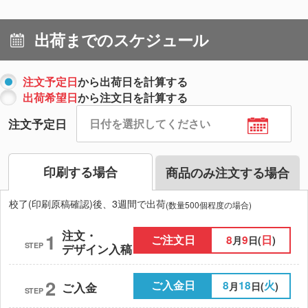
出荷までのスケジュール
注文予定日
から出荷日を計算する
出荷希望日
から注文日を計算する
注文予定日
印刷する場合
商品のみ注文する場合
校了(印刷原稿確認)後、3週間で出荷
(数量500個程度の場合)
注文・
1
ご注文日
8
9
日
月
日(
)
STEP
デザイン入稿
2
ご入金日
8
18
火
月
日(
)
ご入金
STEP