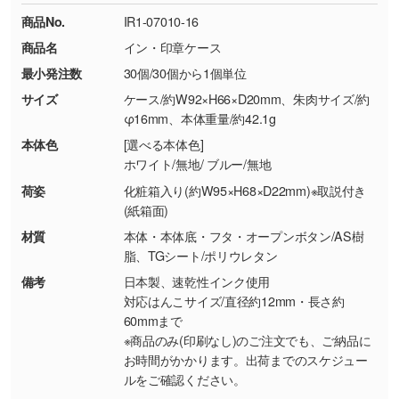
ください。
18:00(土日祝日除く)
商品No.
IR1-07010-16
・コーポレートカラーを使って印刷したい／印
お問い合わせフォームはこちら
商品名
イン・印章ケース
【返品・交換ができない場合】
刷色にこだわりがある
最小発注数
30個/30個から1個単位
・お客様の元で商品を加工された場合、または
DIC・PANTONEなどのカラーチップの指定や、
商品が破損した場合
現物支給による色指定も承っております。→
詳
サイズ
ケース/約W92×H66×D20mm、朱肉サイズ/約
・商品到着後7日以上経過している場合
しく見る
φ16mm、本体重量/約42.1g
・お客様のご都合による返品・交換依頼(商
本体色
[選べる本体色]
品・色・数量などの注文間違い等)
・背景がある画像からキャラクター部分だけを
ホワイト/無地/ ブルー/無地
使いたいです
荷姿
化粧箱入り(約W95×H68×D22mm)※取説付き
シンプルな背景のデータや、使いたいキャラク
(紙箱面)
ター部分の輪郭がはっきりしているデータは切
材質
本体・本体底・フタ・オープンボタン/AS樹
り抜き処理が可能です。→
詳しく見る
脂、TGシート/ポリウレタン
備考
日本製、速乾性インク使用
・持っているデータの背景が足りない／塗り足
対応はんこサイズ/直径約12mm・長さ約
しの作り方が分からない
60mmまで
※商品のみ(印刷なし)のご注文でも、ご納品に
印刷したいデータが印刷範囲よりも小さい場
お時間がかかります。出荷までのスケジュー
合、シンプルな色・柄の背景であれば拡張が可
ルをご確認ください。
能です。→
詳しく見る