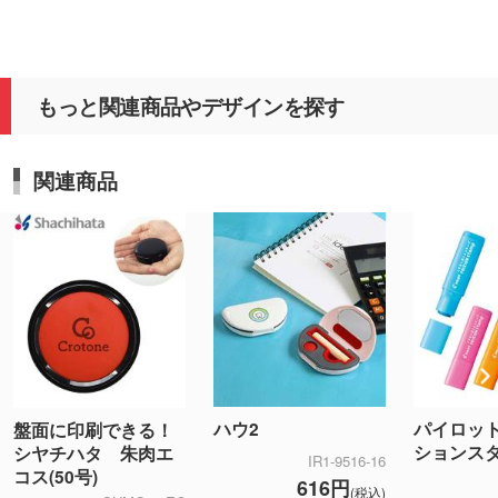
もっと関連商品やデザインを探す
関連商品
ハウ2
パイロッ
盤面に印刷できる！
ションス
シヤチハタ 朱肉エ
IR1-9516-16
コス(50号)
616円
(税込)