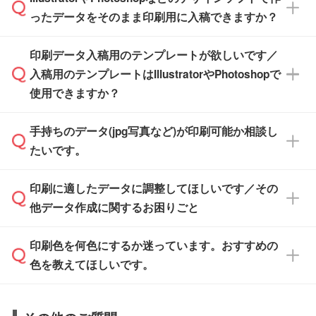
無料の「
デザインシミュレーター
」を使えば、
箱の作成は原則承っておりません。
たします。
ったデータをそのまま印刷用に入稿できますか？
PCやスマホから簡単にデザインを作成できま
す。スタンプやテンプレートも豊富なので、デ
※土日祝日を除く営業日換算です。
印刷データ入稿用のテンプレートが欲しいです／
ザインソフトがなくても安心です。
IllustratorやPhotoshop、CLIP STUDIOなどのデ
※沖縄・離島は追加日数がかかります。
入稿用のテンプレートはIllustratorやPhotoshopで
ザインソフトでこだわりのデザインを作成した
また、「
データ作成サービス
」もご利用いただ
使用できますか？
い方は、
完全データ入稿
がおすすめです。
けます。ご希望の文言・書体・印刷色をお知ら
「.ai」形式または「.psd」形式で保存し、お見
せいただければ、弊社にて無料でデザインデー
積・ご注文フォームにアップロードしてご入稿
手持ちのデータ(jpg写真など)が印刷可能か相談し
一部商品は入稿用テンプレートのご用意があり
タを1点作成いたします。
ください。
たいです。
ます。各商品ページの『印刷方法・テンプレー
ト』からダウンロードをお願いいたします。
ご入稿後は経験豊富なスタッフがデータに不備
印刷に適したデータに調整してほしいです／その
入稿用のテンプレートはPDF形式ですが、
印刷に適したデータ・解像度かどうか、担当ス
がないかチェックし、お客様と確認してから印
IllustratorやPhotoshopで開いてご利用いただけ
他データ作成に関するお困りごと
タッフが事前に確認いたします。
刷に進みますので、ご安心ください。
ます。詳しい手順は「
入稿テンプレートの使い
データはお見積・ご注文・
お問い合わせフォー
方
」をご確認ください。
印刷色を何色にするか迷っています。おすすめの
ム
へ添付いただくか、担当スタッフ宛にメール
データ作成でお困りの際には、担当スタッフが
でお送りください。
色を教えてほしいです。
サポートいたしますのでお気軽にご相談くださ
仕上がりに影響しそうな点もチェックいたしま
い。
すので、データのご相談だけでもお気軽にお問
お問い合わせフォーム
や、見積/注文フォーム
お見積・ご注文・
お問い合わせフォーム
からご