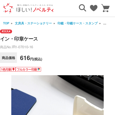
TOP
文房具・ステーショナリー
印鑑・印鑑ケース・スタンプ
イン・
イン・印章ケース
IR1-07010-16
商品No.
616
商品価格
円(税込)
1色印刷
フルカラー印刷