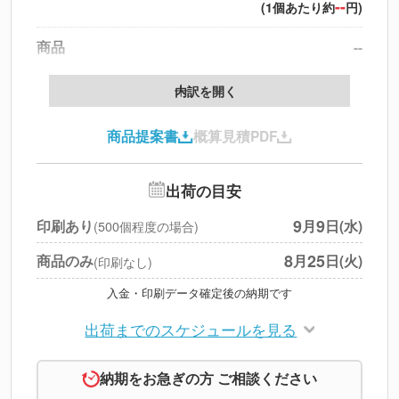
--
(1個あたり約
円)
商品
--
製版代
--
内訳を開く
印刷代
--
商品提案書
概算見積PDF
送料
--
※
北海道・沖縄・離島 別途
追加オプション
--
出荷の目安
円
税別合計
9
9
印刷あり
月
日(水)
(500個程度の場合)
※
上記小計は税別です
8
25
商品のみ
月
日(火)
(印刷なし)
入金・印刷データ確定後の納期です
出荷までのスケジュールを見る
納期をお急ぎの方 ご相談ください