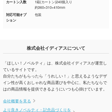
カートン入数
1箱(カートン)240個入り
約360×310×410mm
・デザインにQRコードを入れたい／QRコード
対応可能オプ
包装
を生成してほしい
ション
URLをご指定いただければ、QRコードを生成
いたします。配置のご相談にも応じています。
→
詳しく見る
株式会社イディアスについて
「ほしい！ノベルティ」は、株式会社イディアスが運営し
ているサイトです。
自分たちがもらったら「うれしい！」と思えるようなデザ
イン性が高くおしゃれな商品選びを中心に、私たちならで
はの商品情報を提供できるようにいつも心掛けています。
会社概要を見る
より良きノベルティ・記念品づくりを