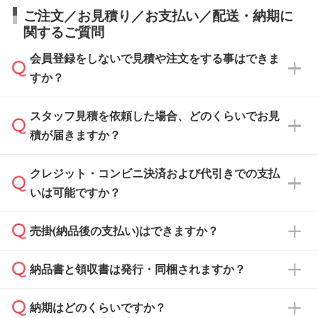
ご注文／お見積り／お支払い／配送・納期に
関するご質問
会員登録をしないで見積や注文をする事はできま
すか？
スタッフ見積を依頼した場合、どのくらいでお見
可能です。見積・注文フォームにて『ゲストの
積が届きますか？
まま進む』ボタンからお進みのうえ、ご依頼く
ださい。
クレジット・コンビニ決済および代引きでの支払
通常、翌営業日までにお送りしております。混
いは可能ですか？
雑状況によっては、お時間をいただくこともご
ざいます。予めご了承ください。土日祝日にご
売掛(納品後の支払い)はできますか？
依頼いただいた場合は、翌営業日以降のご連絡
銀行振込のみのご対応となります。
となります。
納品書と領収書は発行・同梱されますか？
基本的には先入金をお願いしておりますが、自
治体・行政機関・学校・病院・上場企業様 な
納期はどのくらいですか？
どの場合は、月末締め翌月末払いに対応可能で
納品書・領収書は ご依頼をいただいた場合の