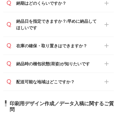
納品書・領収書は ご依頼をいただいた場合
納期はどのくらいですか？
に対応可能です。
のみ発行しております。商品への同梱はし
ておらず、通常はPDFデータをメール添付
また、卒業・卒園記念品で対策委員会や個
・印刷する場合(500個程度)
納品日を指定できますか？/早めに納品して
でお送りします。
人様からご注文いただく場合でも、お支払
ご入金、イメージ画像の校了から約2週間
ほしいです
原本の郵送をご希望の場合は、担当スタッ
い元が学校や幼稚園・保育園であれば、同
～2週間半でご納品いたします。
フまたは注文フォームの『ご注文に関する
様の条件でご対応できる場合がございま
備考欄』よりお知らせください。
す。
ご希望の納期がある場合は、お問い合わ
在庫の確保・取り置きはできますか？
・商品のみ注文する場合(サンプル購入を含
ご希望の際は担当スタッフまでお気軽にご
せ・お見積もり・ご注文時にその旨をお知
む)
相談ください。
らせください。
ご入金確認後、1～2営業日で出荷いたし
ご入金確認後に在庫を確保し、注文確定の
納品時の梱包状態(荷姿)が知りたいです
在庫状況や印刷スケジュールを確認のう
ます。
ご連絡を致します。ご入金いただくまで在
え、対応が可能かご案内いたします。
庫の確保はできかねますので予めご了承く
また、お急ぎで印刷をご希望の場合は、最
納期は商品や数量、印刷方法、ご納品場
商品によって異なります。各ページにある
配送可能な地域はどこですか？
ださい。
短5営業日で出荷可能な商品もご用意してお
所、在庫の有無によって異なります。正確
商品詳細の荷姿欄をご確認ください。
ります。>>
対象商品はこちら
な日程はスタッフまでお問い合わせくださ
【箱入り】 商品がひとつずつ箱に入って
※最短出荷日は商品によって異なります。各
い。
日本全国へお届けが可能です。なお、海外
います。(白箱、化粧箱、ブリスターパック
印刷用デザイン作成／データ入稿に関するご質
商品ページにてご確認ください
への直接納品は行っておりませんので予め
など)
問
また、商品ページ内の「出荷までのスケジ
ご了承ください。
【袋入り】 商品がひとつずつ袋に入って