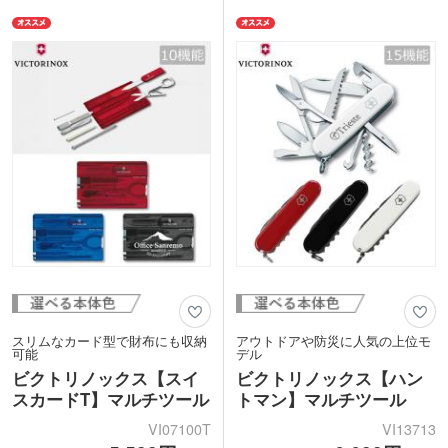
く、切れ味抜群。軽くて手に収まる全長
わったステンレススチールは強度があり
約58mmのコンパクトサイズなので、女
錆びにくく、切れ味抜群です。せん抜
性にも扱いやすいです。
き、カン切りは災害などの緊急時にも活
本体に1色印刷が可能です。オリジナル
躍するので、非常用荷物に入れておくと
印刷をしてゴルフコンペの賞品や、イベ
安心ですね。
ントの来場記念品にぴったりです。ブラ
本体に1色印刷が可能です。オリジナル
ンド製マルチツールは特別な記念品とし
印刷をしてゴルフコンペの賞品や、周年
てインパクトのある贈り物になります。
記念品にぴったりです。ブランド製マル
チツールは特別な記念品として、思い出
■機能
に残る贈り物になりますよ。
1.スモールブレード(小刃)、2.つめやす
り、3.マイナスドライバー(小)、4.はさ
■機能
み、5.キーリング、6.ピンセット(毛抜
1.ラージブレード(大刃)、2.スモールブ
き)、7.ツースピック(つまようじ)
レード(小刃)、3.カン切り、4.マイナス
ドライバー(小)3mm、5.せん抜き、6.マ
<仕様変更について>
イナスドライバー(大)6mm、7.ワイヤー
2022年1月より 化粧箱パッケージ(赤
ストリッパー、8.キーリング、9.ピンセ
箱)へ変更
ット(毛抜き)、10.ツースピック(つまよ
うじ)
動画提供 : Victorinox AG
動画提供 : Victorinox AG
スリムなカード型で財布にも収納
アウトドアや防災に人気の上位モ
可能
デル
ビクトリノックス【スイ
ビクトリノックス【ハン
スカードT】マルチツール
トマン】マルチツール
VI07100T
VI13713