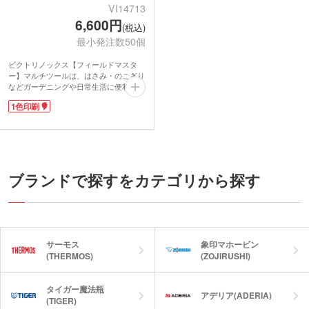
VI14713
6,600円
(税込)
最小発注数50個
ビクトリノックス【フィールドマスタ
ー】マルチツールは、はさみ・のこぎり
などガーデニングや日常生活に便利な15
機能を装備した標準モデルのツール。握
1色印刷
りやすく使いやすいサイズです。配合に
こだわったステンレススチールは強度が
あり錆びにくく、切れ味抜群。世界で愛
される高級ブランドメーカー品です。
本体に1色印刷が可能です。ブランド製
マルチツールは特別な記念品として、長
く愛用できるノベルティです。
ブランドで探すをカテゴリから探す
■機能
1.ラージブレード(大刃)、2.スモールブ
レード(小刃)、3.プラスドライバー、4.
カン切り、5.マイナスドライバー
(小)3mm、6.せん抜き、7.マイナスドラ
サーモス
象印マホービン
イバー(大)6mm、8.ワイヤーストリッパ
(THERMOS)
(ZOJIRUSHI)
ー、9.リーマー(穴あけ)/パンチ、10.キ
ーリング、11.ピンセット(毛抜き)、12.
ツースピック(つまようじ)、13.はさみ、
タイガー魔法瓶
アデリア(ADERIA)
14.マルチフック、15.のこぎり
(TIGER)