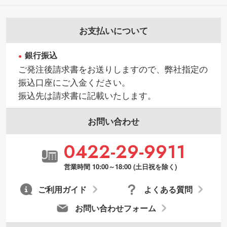
品・色・数量などの注文間違い等)
ラクター部分の輪郭がはっきりしているデ
ータは切り抜き処理が可能です。→
詳しく
お支払いについて
見る
銀行振込
・持っているデータの背景が足りない／塗
ご発注後請求書をお送りしますので、弊社指定の
り足しの作り方が分からない
振込口座にご入金ください。
印刷したいデータが印刷範囲よりも小さい
振込先は請求書に記載いたします。
場合、シンプルな色・柄の背景であれば拡
張が可能です。→
詳しく見る
お問い合わせ
・デザインにQRコードを入れたい／QRコ
0422-29-9911
ードを生成してほしい
URLをご指定いただければ、QRコードを生
営業時間 10:00～18:00 (土日祝を除く)
成いたします。配置のご相談にも応じてい
ます。→
詳しく見る
ご利用ガイド
よくある質問
お問い合わせフォーム