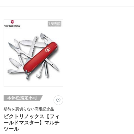
味抜群です。専用ケースが付属している
先が丸く、テーブルナイフやバターナイ
ので携帯に便利。
フとしても使えます。食洗機対応でお手
本体に1色名入れが可能です。オリジナ
入れもらくらく。
ル印刷をしてイベントの賞品や、周年記
ブレード部分にレーザー彫刻をすれば、
念品にぴったり。多機能なブランド製マ
高級感のあるオリジナルグッズが作れま
ルチツールは、日常生活の「あると便利
す。ずっと使える高品質な有名ブランド
なのに」を解決してくれるノベルティで
品は宣伝効果が長続き!食品メーカーの
す。
販促品や、ショップの記念品にいかがで
しょうか。
■機能
1.スモールブレード(小刃)、2.つめやす
動画提供 : Victorinox Japan
り、3.マイナスドライバー(小)3mm、4.
はさみ、5.キーリング、6.ピンセット(毛
抜き)、7.ボールペン(ブルー)、8.せん抜
き、9.ワイヤーストリッパー、10.プラ
スドライバー(小・フィリップ型)、11.つ
めそうじ、12.スケール(cm)、13.スケー
ル(inch)、14.甘皮押し、15.クラフトブ
レード(レターオープナー)、16.オレンジ
ピーラー、17.スクレーバー
動画提供 : Victorinox AG
期待を裏切らない高級記念品
ビクトリノックス【フィ
ールドマスター】マルチ
ツール