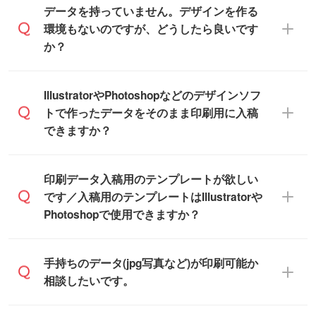
ュール」に注文予定日をご入力いただく
います。(透明袋、デザイン袋など)
データを持っていません。デザインを作る
と、おおよその締切日や出荷目安をご確認
【個包装なし】 個包装がされていない状
環境もないのですが、どうしたら良いです
いただけます。
態で納品します。
か？
商品在庫や印刷ラインを確保するために
※化粧箱から白箱への入れ替えや、オリジナ
も、商品が決まりましたらお早めのご発注
ル箱の作成は原則承っておりません。
をお願いいたします。
無料の「
デザインシミュレーター
」を使え
IllustratorやPhotoshopなどのデザインソフ
ば、PCやスマホから簡単にデザインを作成
トで作ったデータをそのまま印刷用に入稿
※土日祝日を除く営業日換算です。
できます。スタンプやテンプレートも豊富
できますか？
※沖縄・離島は追加日数がかかります。
なので、デザインソフトがなくても安心で
す。
IllustratorやPhotoshop、CLIP STUDIOなどの
印刷データ入稿用のテンプレートが欲しい
デザインソフトでこだわりのデザインを作
です／入稿用のテンプレートはIllustratorや
また、「
データ作成サービス
」もご利用い
成したい方は、
完全データ入稿
がおすすめ
Photoshopで使用できますか？
ただけます。ご希望の文言・書体・印刷色
です。
をお知らせいただければ、弊社にて無料で
「.ai」形式または「.psd」形式で保存し、
デザインデータを1点作成いたします。
一部商品は入稿用テンプレートのご用意が
手持ちのデータ(jpg写真など)が印刷可能か
お見積・ご注文フォームにアップロードし
あります。各商品ページの『印刷方法・テ
相談したいです。
てご入稿ください。
ンプレート』からダウンロードをお願いい
たします。