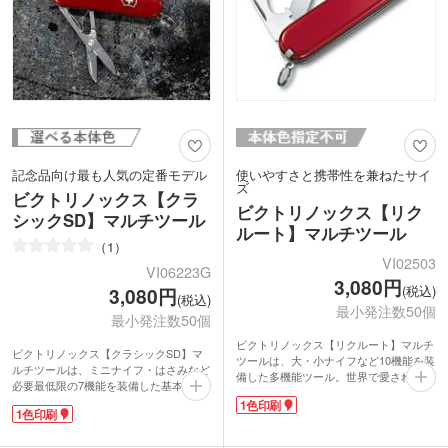
記念品向け最も人気の定番モデル
使いやすさと携帯性を兼ねたサイ
ズ
ビクトリノックス【クラ
ビクトリノックス【リク
シックSD】マルチツール
ルート】マルチツール
1
VI02503
VI06223G
3,080円
(税込)
3,080円
(税込)
最小発注数50個
最小発注数50個
ビクトリノックス【リクルート】マルチ
ビクトリノックス【クラシックSD】マ
ツールは、大・小ナイフなど10機能を装
ルチツールは、ミニナイフ・はさみなど
備した多機能ツール。世界で愛されるブ
必要最低限の7機能を装備した基本モデ
ランドメーカー品です。ビクトリノック
ルのミニツール。世界で愛されるブラン
1色印刷
スの代表的な「オフィサーシリーズ」を
1色印刷
ドメーカー品です。配合にこだわったス
全長約84mmまでコンパクトにしたこと
テンレススチールは強度があり錆びにく
で、携帯性がぐんとアップ!配合にこだ