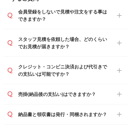
会員登録をしないで見積や注文をする事は
できますか？
可能です。見積・注文フォームにて『ゲス
スタッフ見積を依頼した場合、どのくらい
トのまま進む』ボタンからお進みのうえ、
でお見積が届きますか？
ご依頼ください。
通常、翌営業日までにお送りしておりま
クレジット・コンビニ決済および代引きで
す。混雑状況によっては、お時間をいただ
の支払いは可能ですか？
くこともございます。予めご了承くださ
い。土日祝日にご依頼いただいた場合は、
銀行振込のみのご対応となります。
売掛(納品後の支払い)はできますか？
翌営業日以降のご連絡となります。
基本的には先入金をお願いしております
納品書と領収書は発行・同梱されますか？
が、自治体・行政機関・学校・病院・上場
企業様 などの場合は、月末締め翌月末払い