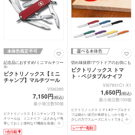
レード(小刃)、3.コルクせん抜き、4.カ
贈り物になります。
ン切り、5.マイナスドライバー
(小)3mm、6.せん抜き、7.マイナスドラ
■機能
イバー(大)6mm、8.ワイヤーストリッパ
1.ラージブレード(大刃)、2.スモールブ
ー、9.リーマー(穴あけ)/パンチ、10.キ
レード(小刃)、3.プラスドライバー、4.
ーリング、11.ピンセット(毛抜き)、12.
カン切り、5.マイナスドライバー
ツースピック(つまようじ)、13.はさみ、
(小)3mm、6.せん抜き、7.マイナスドラ
14.マルチフック
イバー(大)6mm、8.ワイヤーストリッパ
ー、9.リーマー(穴あけ)、10.キーリン
動画提供 : Victorinox AG
グ、11.ピンセット(毛抜き)、12.ツース
ピック(つまようじ)
動画提供 : Victorinox AG
記念品におすすめ!ミニマルチツー
切れ味抜群!アウトドアのお供にも
ル
ビクトリノックス トマ
ビクトリノックス【ミニ
ト・ベジタブルナイフ
チャンプ】マルチツール
VI67831C1-X1
VI06385
1,650円
(税込)
7,150円
(税込)
最小発注数100個
最小発注数50個
ビクトリノックス トマト&テーブルナイ
ビクトリノックス【ミニチャンプ】マル
フは細かい波刃が食材をしっかり捉え、
チツールは、ミニナイフ・はさみなど携
少しの力でスムーズにカットできます。
帯しておくと便利な17機能を装備したミ
持ち手は人間工学に基づいた、手になじ
レーザー彫刻
ニツール。配合にこだわったステンレス
む滑りにくい形状。細身で軽量なのでキ
1色印刷
スチールは強度があり錆びにくく、切れ
ャンプなどのアウトドアにピッタリ!刃