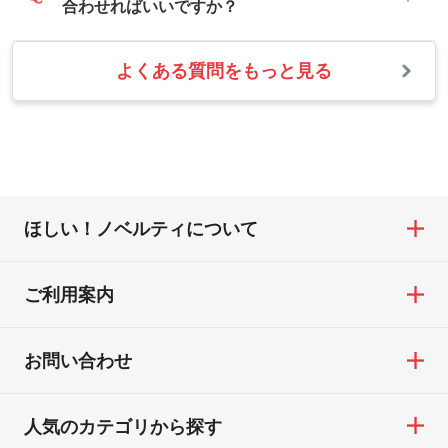
タッフまでご連絡ください。商品の状況を
合わせればいいですか？
印刷色が映えます。
あわせて、フルカラーのデータを1色になお
確認し、改めてご案内いたします。
します。→
詳しく見る
また、お選びいただいた印刷色が本体色に
よくある質問をもっと見る
お問い合わせフォームをご利用ください。1
【返品・交換の対象】
合わない場合や仕上がりに影響しそうな場
・1色印刷でグラデーションや濃淡を表現し
営業日以内に担当スタッフよりメールにて
・お届け時に商品が損傷・故障している場
合は、スタッフから別の色をご案内するこ
たい
ご連絡いたします。
合
ともございます。
網点という技法で濃淡を表現することがで
お急ぎの場合はお電話でのご質問も受け付
・ご注文と異なる商品が届いた場合
きます。濃淡の差が分かるデータに調整い
けております。下記電話番号までお問い合
・印刷不良があった場合
たします。→
詳しく見る
わせください。
※印刷不良は原則として“再印刷”でご対応さ
ほしい！ノベルティについて
せていただいております。
・コーポレートカラーを使って印刷したい
TEL：0422-29-9911 営業時間10:00～
※詳しくは「
商品の良品基準について
」をご
／印刷色にこだわりがある
18:00(土日祝日除く)
覧ください。
DIC・PANTONEなどのカラーチップの指定
ご利用案内
お問い合わせフォームはこちら
や、現物支給による色指定も承っておりま
【返品・交換ができない場合】
す。→
詳しく見る
・お客様の元で商品を加工された場合、ま
お問い合わせ
たは商品が破損した場合
・背景がある画像からキャラクター部分だ
・商品到着後7日以上経過している場合
けを使いたいです
人気のカテゴリから探す
・お客様のご都合による返品・交換依頼(商
シンプルな背景のデータや、使いたいキャ