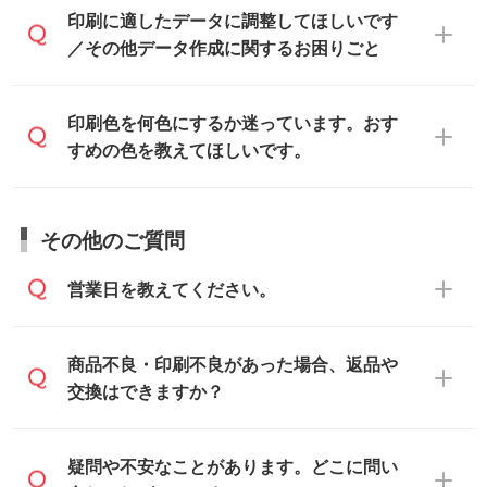
ご入稿後は経験豊富なスタッフがデータに
印刷に適したデータ・解像度かどうか、担
印刷に適したデータに調整してほしいです
入稿用のテンプレートはPDF形式ですが、
不備がないかチェックし、お客様と確認し
当スタッフが事前に確認いたします。
／その他データ作成に関するお困りごと
IllustratorやPhotoshopで開いてご利用いた
てから印刷に進みますので、ご安心くださ
データはお見積・ご注文・
お問い合わせフ
だけます。詳しい手順は「
入稿テンプレー
い。
ォーム
へ添付いただくか、担当スタッフ宛
トの使い方
」をご確認ください。
データ作成でお困りの際には、担当スタッ
印刷色を何色にするか迷っています。おす
にメールでお送りください。
フがサポートいたしますのでお気軽にご相
すめの色を教えてほしいです。
仕上がりに影響しそうな点もチェックいた
談ください。
しますので、データのご相談だけでもお気
お問い合わせフォーム
や、見積/注文フォー
軽にお問い合わせください。
お見積・ご注文・
お問い合わせフォーム
か
ムから添付してお送りください。
その他のご質問
らご相談いただきますと、担当スタッフが
なお、印刷用データの作り方に関する詳細
お客様のご希望や商品の本体色を確認し、
・解像度の低いデータをトレース/調整して
営業日を教えてください。
は、「
完全データ入稿
」をご参照くださ
印刷色をご提案させていただきます。
ほしい
い。
本体色がブラック、ネイビーなど濃色の場
解像度の低い画像や、手書きのイラスト、
合は白色か淡い色の印刷色をおすすめして
営業日は平日の10:00～18:00で、土日祝日
商品不良・印刷不良があった場合、返品や
写真などを、印刷に適したベクターデータ
おります。
はお休みとなります。注文・見積・お問い
交換はできますか？
に変換します。→
詳しく見る
本体色がナチュラルなど淡色の場合、印刷
合わせは、土日祝日でもお送りいただけれ
をくっきりと目立たせたいときは濃い印刷
ば、出社後速やかに対応いたします。
・フルカラーデータを1色に変換してほしい
お手数をお掛けいたしますが、至急担当ス
疑問や不安なことがあります。どこに問い
色が、柔らかい雰囲気にしたいときは淡い
シルク印刷、レーザー彫刻など印刷方法に