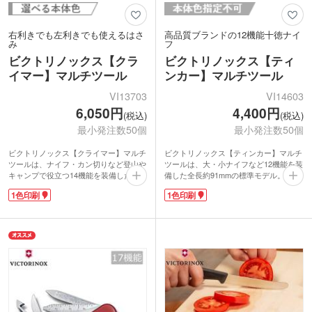
Japan
右利きでも左利きでも使えるはさ
高品質ブランドの12機能十徳ナイ
み
フ
ビクトリノックス【クラ
ビクトリノックス【ティ
イマー】マルチツール
ンカー】マルチツール
VI13703
VI14603
6,050円
4,400円
(税込)
(税込)
最小発注数50個
最小発注数50個
ビクトリノックス【クライマー】マルチ
ビクトリノックス【ティンカー】マルチ
ツールは、ナイフ・カン切りなど登山や
ツールは、大・小ナイフなど12機能を装
キャンプで役立つ14機能を装備した標準
備した全長約91mmの標準モデル。世界
モデルのマルチツール。握りやすく使い
で愛されるブランドメーカー品です。ビ
1色印刷
1色印刷
やすいサイズです。配合にこだわったス
クトリノックスの代表的な「オフィサー
テンレススチールは強度があり錆びにく
シリーズ」のこのナイフは、マルチツー
く、切れ味抜群。
ルの原点となるモデルです。配合にこだ
本体にオリジナル印刷をして卒業記念品
わったステンレススチールは強度があり
や、会社の周年記念品にぴったりです。
錆びにくく、切れ味抜群。日常で出番が
多機能なブランド製マルチツールは、ア
多いプラスドライバー付きなので、ゆる
ウトドアなど趣味の時間を充実させてく
んだネジを閉めるのにも役立ちます。
れるノベルティです。
本体には1色印刷が可能です。オリジナ
ル印刷をしてコンペの賞品や、周年記念
■機能
品に。ブランド製マルチツールは特別な
1.ラージブレード(大刃)、2.スモールブ
記念品として、もらった人の印象に残る