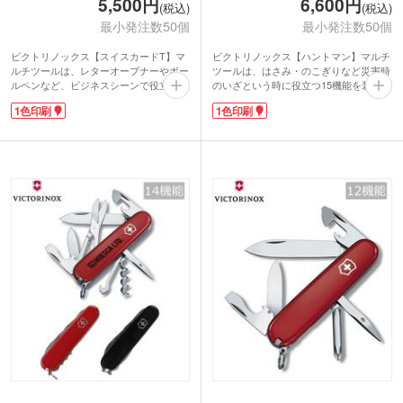
5,500円
6,600円
(税込)
(税込)
最小発注数50個
最小発注数50個
ビクトリノックス【スイスカードT】マ
ビクトリノックス【ハントマン】マルチ
ルチツールは、レターオープナーやボー
ツールは、はさみ・のこぎりなど災害時
ルペンなど、ビジネスシーンで役立つ10
のいざという時に役立つ15機能を装備し
機能を装備したカード型のマルチツー
た標準モデルのツール。握りやすく使い
1色印刷
1色印刷
ル。コンパクトで胸ポケットや財布にも
やすいサイズです。配合にこだわったス
収納できます。スリムな形状でスタイリ
テンレススチールは強度があり錆びにく
ッシュなスイスカードシリーズは、世界
く、切れ味抜群。
で愛されるブランドメーカー品です。
本体に1色印刷が可能です。オリジナル
本体に1色印刷が可能です。オリジナル
印刷をしてゴルフコンペの賞品や、会社
印刷をして永年勤続や会社の周年記念品
の周年記念品にぴったりです。多機能な
にぴったりです。
ブランド製マルチツールは、アウトドア
や災害時に役立つノベルティです。
■機能
1.マイナスドライバー(小)3mm、2.ピン
■機能
セット(毛抜き)、3.ツースピック(つまよ
1.ラージブレード(大刃)、2.スモールブ
うじ)、4.はさみ、5.つめやすり、6.ボー
レード(小刃)、3.コルクせん抜き、4.カ
ルペン(ブルー)、7.ピン、8.クラフトブ
ン切り、5.マイナスドライバー
レード(レターオープナー)、9.スケール
(小)3mm、6.せん抜き、7.マイナスドラ
(cm)、10.スケール(inch)
イバー(大)6mm、8.ワイヤーストリッパ
ー、9.リーマー(穴あけ)/パンチ、10.キー
動画提供 : Victorinox AG
リング、11.ピンセット(毛抜き)、12.ツ
ースピック(つまようじ)、13.はさみ、
14.マルチフック、15.のこぎり
動画提供 : Victorinox AG、Victorinox