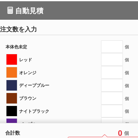
自動見積
注文数を入力
本体色未定
個
レッド
個
オレンジ
個
ディープブルー
個
ブラウン
個
ナイトブラック
個
パープル
個
0
合計数
個
ベージュ
個