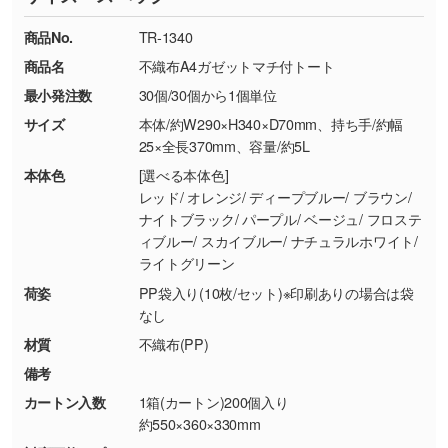
TEL：0422-29-9911 営業時間10:00～
ください。
18:00(土日祝日除く)
商品No.
TR-1340
・コーポレートカラーを使って印刷したい／印
お問い合わせフォームはこちら
商品名
不織布A4ガゼットマチ付トート
【返品・交換ができない場合】
刷色にこだわりがある
最小発注数
30個/30個から1個単位
・お客様の元で商品を加工された場合、または
DIC・PANTONEなどのカラーチップの指定や、
商品が破損した場合
現物支給による色指定も承っております。→
詳
サイズ
本体/約W290×H340×D70mm、持ち手/約幅
・商品到着後7日以上経過している場合
しく見る
25×全長370mm、容量/約5L
・お客様のご都合による返品・交換依頼(商
本体色
[選べる本体色]
品・色・数量などの注文間違い等)
・背景がある画像からキャラクター部分だけを
レッド/ オレンジ/ ディープブルー/ ブラウン/
ナイトブラック/ パープル/ ベージュ/ フロステ
使いたいです
ィブルー/ スカイブルー/ ナチュラルホワイト/
シンプルな背景のデータや、使いたいキャラク
ライトグリーン
ター部分の輪郭がはっきりしているデータは切
荷姿
PP袋入り(10枚/セット)※印刷ありの場合は袋
り抜き処理が可能です。→
詳しく見る
なし
材質
不織布(PP)
・持っているデータの背景が足りない／塗り足
しの作り方が分からない
備考
印刷したいデータが印刷範囲よりも小さい場
カートン入数
1箱(カートン)200個入り
合、シンプルな色・柄の背景であれば拡張が可
約550×360×330mm
能です。→
詳しく見る