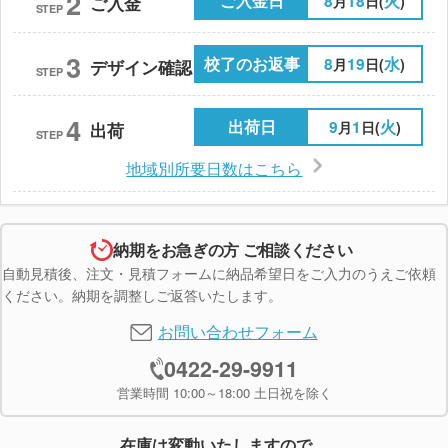
2
ご入金日
8
18
火
月
日(
)
ご入金
STEP
3
校了のお返事
8
19
水
月
日(
)
デザイン確認
STEP
4
出荷日
9
1
火
月
日(
)
出荷
STEP
地域別所要日数はこちら
納期をお急ぎの方 ご相談ください
自動見積後、注文・見積フォームに納品希望日をご入力のうえご依頼
ください。納期を調整しご返答いたします。
お問い合わせフォーム
0422-29-9911
営業時間 10:00～18:00 土日祝を除く
在庫は変動いたしますので、