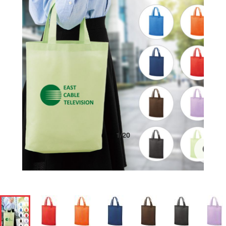
1
/
20