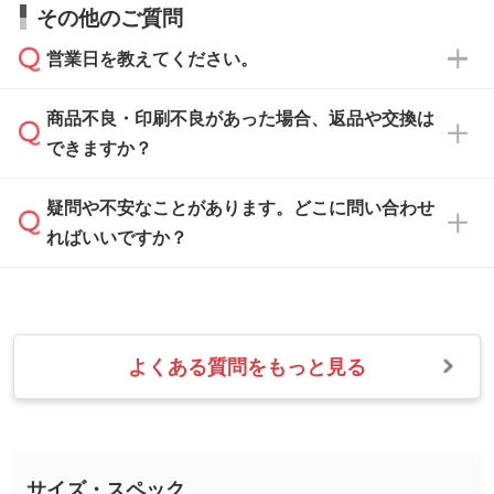
お見積・ご注文・
お問い合わせフォーム
からご
その他のご質問
い合わせください。
から添付してお送りください。
相談いただきますと、担当スタッフがお客様の
ご希望や商品の本体色を確認し、印刷色をご提
営業日を教えてください。
なお、印刷用データの作り方に関する詳細は、
・解像度の低いデータをトレース/調整してほ
案させていただきます。
「
完全データ入稿
」をご参照ください。
しい
本体色がブラック、ネイビーなど濃色の場合は
商品不良・印刷不良があった場合、返品や交換は
営業日は平日の10:00～18:00で、土日祝日はお
解像度の低い画像や、手書きのイラスト、写真
白色か淡い色の印刷色をおすすめしておりま
できますか？
休みとなります。注文・見積・お問い合わせ
などを、印刷に適したベクターデータに変換し
す。
は、土日祝日でもお送りいただければ、出社後
ます。→
詳しく見る
本体色がナチュラルなど淡色の場合、印刷をく
疑問や不安なことがあります。どこに問い合わせ
速やかに対応いたします。
お手数をお掛けいたしますが、至急担当スタッ
っきりと目立たせたいときは濃い印刷色が、柔
ればいいですか？
フまでご連絡ください。商品の状況を確認し、
・フルカラーデータを1色に変換してほしい
らかい雰囲気にしたいときは淡い印刷色が映え
改めてご案内いたします。
シルク印刷、レーザー彫刻など印刷方法にあわ
ます。
せて、フルカラーのデータを1色になおしま
お問い合わせフォームをご利用ください。1営
【返品・交換の対象】
す。→
詳しく見る
業日以内に担当スタッフよりメールにてご連絡
また、お選びいただいた印刷色が本体色に合わ
・お届け時に商品が損傷・故障している場合
いたします。
ない場合や仕上がりに影響しそうな場合は、ス
よくある質問をもっと見る
・ご注文と異なる商品が届いた場合
・1色印刷でグラデーションや濃淡を表現した
お急ぎの場合はお電話でのご質問も受け付けて
タッフから別の色をご案内することもございま
・印刷不良があった場合
い
おります。下記電話番号までお問い合わせくだ
す。
※印刷不良は原則として“再印刷”でご対応させ
網点という技法で濃淡を表現することができま
さい。
ていただいております。
す。濃淡の差が分かるデータに調整いたしま
サイズ・スペック
※詳しくは「
商品の良品基準について
」をご覧
す。→
詳しく見る