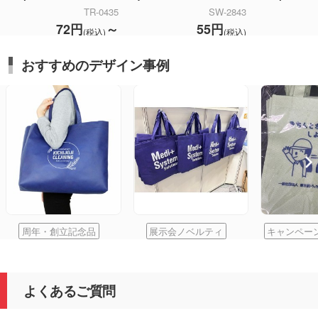
TR-0435
SW-2843
72円
～
55円
(税込)
(税込)
おすすめのデザイン事例
周年・創立記念品
展示会ノベルティ
キャンペー
よくあるご質問