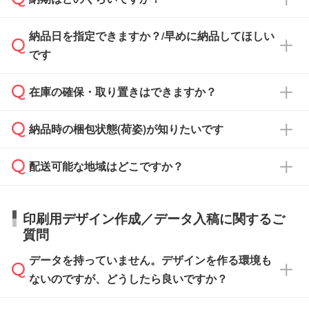
どの場合は、月末締め翌月末払いに対応可能で
納品書・領収書は ご依頼をいただいた場合の
す。
み発行しております。商品への同梱はしておら
納品日を指定できますか？/早めに納品してほしい
ず、通常はPDFデータをメール添付でお送りし
・印刷する場合(500個程度)
また、卒業・卒園記念品で対策委員会や個人様
です
ます。
ご入金、イメージ画像の校了から約2週間～2
からご注文いただく場合でも、お支払い元が学
原本の郵送をご希望の場合は、担当スタッフま
週間半でご納品いたします。
校や幼稚園・保育園であれば、同様の条件でご
たは注文フォームの『ご注文に関する備考欄』
在庫の確保・取り置きはできますか？
ご希望の納期がある場合は、お問い合わせ・お
対応できる場合がございます。
よりお知らせください。
・商品のみ注文する場合(サンプル購入を含む)
見積もり・ご注文時にその旨をお知らせくださ
ご希望の際は担当スタッフまでお気軽にご相談
ご入金確認後、1～2営業日で出荷いたしま
納品時の梱包状態(荷姿)が知りたいです
い。
ご入金確認後に在庫を確保し、注文確定のご連
ください。
す。
在庫状況や印刷スケジュールを確認のうえ、対
絡を致します。ご入金いただくまで在庫の確保
応が可能かご案内いたします。
配送可能な地域はどこですか？
はできかねますので予めご了承ください。
商品によって異なります。各ページにある商品
納期は商品や数量、印刷方法、ご納品場所、在
また、お急ぎで印刷をご希望の場合は、最短5
詳細の荷姿欄をご確認ください。
庫の有無によって異なります。正確な日程はス
営業日で出荷可能な商品もご用意しておりま
【箱入り】 商品がひとつずつ箱に入っていま
日本全国へお届けが可能です。なお、海外への
タッフまでお問い合わせください。
印刷用デザイン作成／データ入稿に関するご
す。>>
対象商品はこちら
す。(白箱、化粧箱、ブリスターパックなど)
直接納品は行っておりませんので予めご了承く
質問
※最短出荷日は商品によって異なります。各商
【袋入り】 商品がひとつずつ袋に入っていま
ださい。
また、商品ページ内の「出荷までのスケジュー
品ページにてご確認ください
す。(透明袋、デザイン袋など)
データを持っていません。デザインを作る環境も
ル」に注文予定日をご入力いただくと、おおよ
【個包装なし】 個包装がされていない状態で
ないのですが、どうしたら良いですか？
その締切日や出荷目安をご確認いただけます。
納品します。
商品在庫や印刷ラインを確保するためにも、商
※化粧箱から白箱への入れ替えや、オリジナル