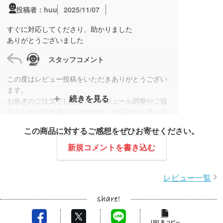
2025/11/07
投稿者：huu
すぐに対応してくださり、助かりました
ありがとうございました
スタッフコメント
この度はレビュー投稿をいただきありがとうござい
ます。
続きを見る
お急ぎのご注文でしたが、スケジュール調整やご協
力のおかげで無事にお届けでき、大変嬉しく思って
おります。
この商品に対するご感想をぜひお寄せください。
今後も安心してご利用いただけるよう、迅速かつ丁
寧な対応を心がけてまいります。
新規コメントを書き込む
レビュー一覧