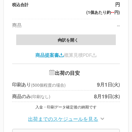
円
税込合計
--
(1個あたり約
円)
商品
--
製版代
--
内訳を開く
印刷代
--
商品提案書
概算見積PDF
送料
--
※
北海道・沖縄・離島 別途
追加オプション
--
出荷の目安
円
税別合計
9
1
印刷あり
月
日(火)
(500個程度の場合)
※
上記小計は税別です
8
19
商品のみ
月
日(水)
(印刷なし)
入金・印刷データ確定後の納期です
出荷までのスケジュールを見る