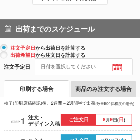
出荷までのスケジュール
注文予定日
から出荷日を計算する
出荷希望日
から注文日を計算する
注文予定日
印刷する場合
商品のみ注文する場合
校了(印刷原稿確認)後、2週間～2週間半で出荷
(数量500個程度の場合)
注文・
1
ご注文日
8
9
日
月
日(
)
STEP
デザイン入稿