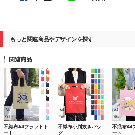
もっと関連商品やデザインを探す
関連商品
不織布A4フラットト
不織布小判抜きバッ
不織布A4
ート
グ
ート