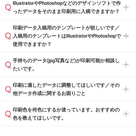
IllustratorやPhotoshopなどのデザインソフトで作
品が決まりましたらお早めのご発注をお願いい
無料の「
デザインシミュレーター
」を使えば、
箱の作成は原則承っておりません。
たします。
ったデータをそのまま印刷用に入稿できますか？
PCやスマホから簡単にデザインを作成できま
す。スタンプやテンプレートも豊富なので、デ
※土日祝日を除く営業日換算です。
印刷データ入稿用のテンプレートが欲しいです／
ザインソフトがなくても安心です。
IllustratorやPhotoshop、CLIP STUDIOなどのデ
※沖縄・離島は追加日数がかかります。
入稿用のテンプレートはIllustratorやPhotoshopで
ザインソフトでこだわりのデザインを作成した
また、「
データ作成サービス
」もご利用いただ
使用できますか？
い方は、
完全データ入稿
がおすすめです。
けます。ご希望の文言・書体・印刷色をお知ら
「.ai」形式または「.psd」形式で保存し、お見
せいただければ、弊社にて無料でデザインデー
積・ご注文フォームにアップロードしてご入稿
手持ちのデータ(jpg写真など)が印刷可能か相談し
一部商品は入稿用テンプレートのご用意があり
タを1点作成いたします。
ください。
たいです。
ます。各商品ページの『印刷方法・テンプレー
ト』からダウンロードをお願いいたします。
ご入稿後は経験豊富なスタッフがデータに不備
印刷に適したデータに調整してほしいです／その
入稿用のテンプレートはPDF形式ですが、
印刷に適したデータ・解像度かどうか、担当ス
がないかチェックし、お客様と確認してから印
IllustratorやPhotoshopで開いてご利用いただけ
他データ作成に関するお困りごと
タッフが事前に確認いたします。
刷に進みますので、ご安心ください。
ます。詳しい手順は「
入稿テンプレートの使い
データはお見積・ご注文・
お問い合わせフォー
方
」をご確認ください。
印刷色を何色にするか迷っています。おすすめの
ム
へ添付いただくか、担当スタッフ宛にメール
データ作成でお困りの際には、担当スタッフが
でお送りください。
色を教えてほしいです。
サポートいたしますのでお気軽にご相談くださ
仕上がりに影響しそうな点もチェックいたしま
い。
すので、データのご相談だけでもお気軽にお問
お問い合わせフォーム
や、見積/注文フォーム