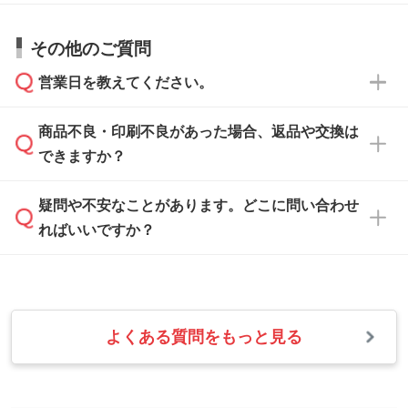
仕上がりに影響しそうな点もチェックいたしま
い。
すので、データのご相談だけでもお気軽にお問
お問い合わせフォーム
や、見積/注文フォーム
お見積・ご注文・
お問い合わせフォーム
からご
その他のご質問
い合わせください。
から添付してお送りください。
相談いただきますと、担当スタッフがお客様の
ご希望や商品の本体色を確認し、印刷色をご提
営業日を教えてください。
なお、印刷用データの作り方に関する詳細は、
・解像度の低いデータをトレース/調整してほ
案させていただきます。
「
完全データ入稿
」をご参照ください。
しい
本体色がブラック、ネイビーなど濃色の場合は
商品不良・印刷不良があった場合、返品や交換は
営業日は平日の10:00～18:00で、土日祝日はお
解像度の低い画像や、手書きのイラスト、写真
白色か淡い色の印刷色をおすすめしておりま
できますか？
休みとなります。注文・見積・お問い合わせ
などを、印刷に適したベクターデータに変換し
す。
は、土日祝日でもお送りいただければ、出社後
ます。→
詳しく見る
本体色がナチュラルなど淡色の場合、印刷をく
疑問や不安なことがあります。どこに問い合わせ
速やかに対応いたします。
お手数をお掛けいたしますが、至急担当スタッ
っきりと目立たせたいときは濃い印刷色が、柔
ればいいですか？
フまでご連絡ください。商品の状況を確認し、
・フルカラーデータを1色に変換してほしい
らかい雰囲気にしたいときは淡い印刷色が映え
改めてご案内いたします。
シルク印刷、レーザー彫刻など印刷方法にあわ
ます。
せて、フルカラーのデータを1色になおしま
お問い合わせフォームをご利用ください。1営
【返品・交換の対象】
す。→
詳しく見る
業日以内に担当スタッフよりメールにてご連絡
また、お選びいただいた印刷色が本体色に合わ
・お届け時に商品が損傷・故障している場合
いたします。
ない場合や仕上がりに影響しそうな場合は、ス
よくある質問をもっと見る
・ご注文と異なる商品が届いた場合
・1色印刷でグラデーションや濃淡を表現した
お急ぎの場合はお電話でのご質問も受け付けて
タッフから別の色をご案内することもございま
・印刷不良があった場合
い
おります。下記電話番号までお問い合わせくだ
す。
※印刷不良は原則として“再印刷”でご対応させ
網点という技法で濃淡を表現することができま
さい。