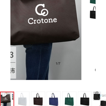
1
/
7