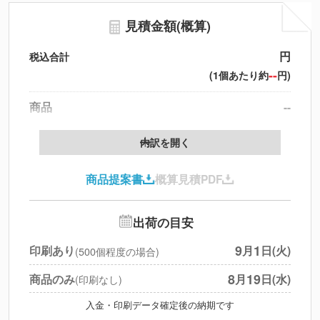
見積金額(概算)
円
税込合計
--
(1個あたり約
円)
商品
--
製版代
--
内訳を開く
印刷代
--
商品提案書
概算見積PDF
送料
--
※
北海道・沖縄・離島 別途
追加オプション
--
出荷の目安
円
税別合計
9
1
印刷あり
月
日(火)
(500個程度の場合)
※
上記小計は税別です
8
19
商品のみ
月
日(水)
(印刷なし)
入金・印刷データ確定後の納期です