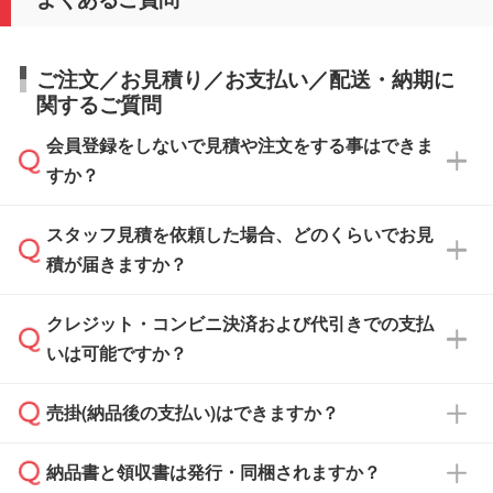
ご注文／お見積り／お支払い／配送・納期に
関するご質問
会員登録をしないで見積や注文をする事はできま
すか？
スタッフ見積を依頼した場合、どのくらいでお見
可能です。見積・注文フォームにて『ゲストの
積が届きますか？
まま進む』ボタンからお進みのうえ、ご依頼く
ださい。
クレジット・コンビニ決済および代引きでの支払
通常、翌営業日までにお送りしております。混
いは可能ですか？
雑状況によっては、お時間をいただくこともご
ざいます。予めご了承ください。土日祝日にご
売掛(納品後の支払い)はできますか？
依頼いただいた場合は、翌営業日以降のご連絡
銀行振込のみのご対応となります。
となります。
納品書と領収書は発行・同梱されますか？
基本的には先入金をお願いしておりますが、自