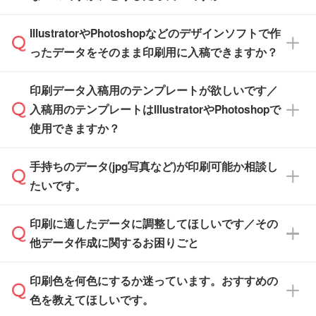
納品します。
商品在庫や印刷ラインを確保するためにも、商
※化粧箱から白箱への入れ替えや、オリジナル
IllustratorやPhotoshopなどのデザインソフトで作
品が決まりましたらお早めのご発注をお願いい
無料の「
デザインシミュレーター
」を使えば、
箱の作成は原則承っておりません。
たします。
ったデータをそのまま印刷用に入稿できますか？
PCやスマホから簡単にデザインを作成できま
す。スタンプやテンプレートも豊富なので、デ
※土日祝日を除く営業日換算です。
印刷データ入稿用のテンプレートが欲しいです／
ザインソフトがなくても安心です。
IllustratorやPhotoshop、CLIP STUDIOなどのデ
※沖縄・離島は追加日数がかかります。
入稿用のテンプレートはIllustratorやPhotoshopで
ザインソフトでこだわりのデザインを作成した
また、「
データ作成サービス
」もご利用いただ
使用できますか？
い方は、
完全データ入稿
がおすすめです。
けます。ご希望の文言・書体・印刷色をお知ら
「.ai」形式または「.psd」形式で保存し、お見
せいただければ、弊社にて無料でデザインデー
積・ご注文フォームにアップロードしてご入稿
手持ちのデータ(jpg写真など)が印刷可能か相談し
一部商品は入稿用テンプレートのご用意があり
タを1点作成いたします。
ください。
たいです。
ます。各商品ページの『印刷方法・テンプレー
ト』からダウンロードをお願いいたします。
ご入稿後は経験豊富なスタッフがデータに不備
印刷に適したデータに調整してほしいです／その
入稿用のテンプレートはPDF形式ですが、
印刷に適したデータ・解像度かどうか、担当ス
がないかチェックし、お客様と確認してから印
IllustratorやPhotoshopで開いてご利用いただけ
他データ作成に関するお困りごと
タッフが事前に確認いたします。
刷に進みますので、ご安心ください。
ます。詳しい手順は「
入稿テンプレートの使い
データはお見積・ご注文・
お問い合わせフォー
方
」をご確認ください。
印刷色を何色にするか迷っています。おすすめの
ム
へ添付いただくか、担当スタッフ宛にメール
データ作成でお困りの際には、担当スタッフが
でお送りください。
色を教えてほしいです。
サポートいたしますのでお気軽にご相談くださ