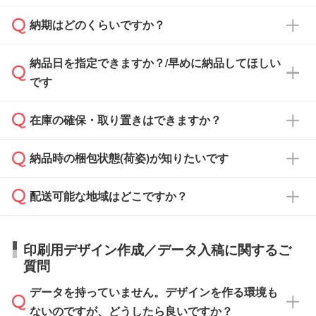
治体・行政機関・学校・病院・上場企業様 な
納期はどのくらいですか？
どの場合は、月末締め翌月末払いに対応可能で
納品書・領収書は ご依頼をいただいた場合の
す。
み発行しております。商品への同梱はしておら
納品日を指定できますか？/早めに納品してほしい
ず、通常はPDFデータをメール添付でお送りし
・印刷する場合(500個程度)
また、卒業・卒園記念品で対策委員会や個人様
です
ます。
ご入金、イメージ画像の校了から約2週間～2
からご注文いただく場合でも、お支払い元が学
原本の郵送をご希望の場合は、担当スタッフま
週間半でご納品いたします。
校や幼稚園・保育園であれば、同様の条件でご
たは注文フォームの『ご注文に関する備考欄』
在庫の確保・取り置きはできますか？
ご希望の納期がある場合は、お問い合わせ・お
対応できる場合がございます。
よりお知らせください。
・商品のみ注文する場合(サンプル購入を含む)
見積もり・ご注文時にその旨をお知らせくださ
ご希望の際は担当スタッフまでお気軽にご相談
ご入金確認後、1～2営業日で出荷いたしま
納品時の梱包状態(荷姿)が知りたいです
い。
ご入金確認後に在庫を確保し、注文確定のご連
ください。
す。
在庫状況や印刷スケジュールを確認のうえ、対
絡を致します。ご入金いただくまで在庫の確保
応が可能かご案内いたします。
配送可能な地域はどこですか？
はできかねますので予めご了承ください。
商品によって異なります。各ページにある商品
納期は商品や数量、印刷方法、ご納品場所、在
また、お急ぎで印刷をご希望の場合は、最短5
詳細の荷姿欄をご確認ください。
庫の有無によって異なります。正確な日程はス
営業日で出荷可能な商品もご用意しておりま
【箱入り】 商品がひとつずつ箱に入っていま
日本全国へお届けが可能です。なお、海外への
タッフまでお問い合わせください。
印刷用デザイン作成／データ入稿に関するご
す。>>
対象商品はこちら
す。(白箱、化粧箱、ブリスターパックなど)
直接納品は行っておりませんので予めご了承く
質問
※最短出荷日は商品によって異なります。各商
【袋入り】 商品がひとつずつ袋に入っていま
ださい。
また、商品ページ内の「出荷までのスケジュー
品ページにてご確認ください
す。(透明袋、デザイン袋など)
データを持っていません。デザインを作る環境も
ル」に注文予定日をご入力いただくと、おおよ
【個包装なし】 個包装がされていない状態で
ないのですが、どうしたら良いですか？
その締切日や出荷目安をご確認いただけます。