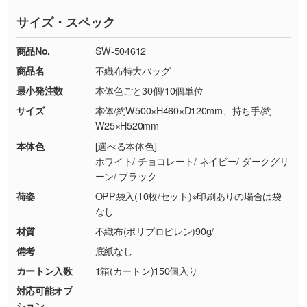
ていただいております。
す。濃淡の差が分かるデータに調整いたしま
サイズ・スペック
※詳しくは「
商品の良品基準について
」をご覧
す。→
詳しく見る
TEL：0422-29-9911 営業時間10:00～
ください。
18:00(土日祝日除く)
商品No.
SW-504612
・コーポレートカラーを使って印刷したい／印
お問い合わせフォームはこちら
商品名
不織布特大バッグ
【返品・交換ができない場合】
刷色にこだわりがある
最小発注数
本体色ごと30個/10個単位
・お客様の元で商品を加工された場合、または
DIC・PANTONEなどのカラーチップの指定や、
商品が破損した場合
現物支給による色指定も承っております。→
詳
サイズ
本体/約W500×H460×D120mm、持ち手/約
・商品到着後7日以上経過している場合
しく見る
W25×H520mm
・お客様のご都合による返品・交換依頼(商
本体色
[選べる本体色]
品・色・数量などの注文間違い等)
・背景がある画像からキャラクター部分だけを
ホワイト/ チョコレート/ ネイビー/ ダークグリ
ーン/ ブラック
使いたいです
シンプルな背景のデータや、使いたいキャラク
荷姿
OPP袋入(10枚/セット)※印刷ありの場合は袋
ター部分の輪郭がはっきりしているデータは切
なし
り抜き処理が可能です。→
詳しく見る
材質
不織布(ポリプロピレン)90g/
備考
底紙なし
・持っているデータの背景が足りない／塗り足
カートン入数
1箱(カートン)150個入り
しの作り方が分からない
対応可能オプ
印刷したいデータが印刷範囲よりも小さい場
ション