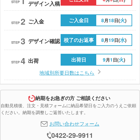
1
STEP
デザイン入稿
2
ご入金日
8
18
火
月
日(
)
ご入金
STEP
3
校了のお返事
8
19
水
月
日(
)
デザイン確認
STEP
4
出荷日
9
1
火
月
日(
)
出荷
STEP
地域別所要日数はこちら
納期をお急ぎの方 ご相談ください
自動見積後、注文・見積フォームに納品希望日をご入力のうえご依頼
ください。納期を調整しご返答いたします。
お問い合わせフォーム
0422-29-9911