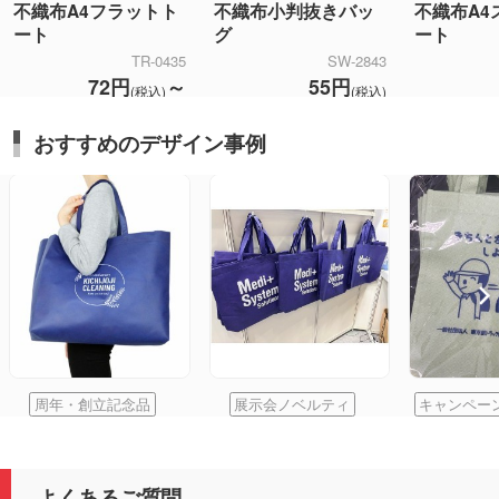
不織布A4フラットト
不織布小判抜きバッ
不織布A4
ート
グ
ート
TR-0435
SW-2843
72円
～
55円
(税込)
(税込)
おすすめのデザイン事例
周年・創立記念品
展示会ノベルティ
キャンペー
よくあるご質問