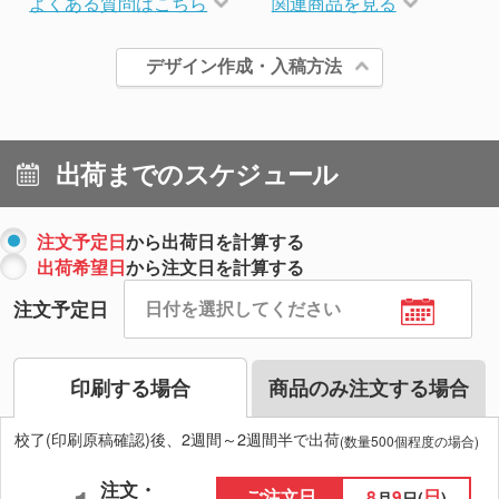
よくある質問はこちら
関連商品を見る
デザイン作成・入稿方法
出荷までのスケジュール
注文予定日
から出荷日を計算する
出荷希望日
から注文日を計算する
注文予定日
印刷する場合
商品のみ注文する場合
校了(印刷原稿確認)後、2週間～2週間半で出荷
(数量500個程度の場合)
注文・
ご注文日
8
9
日
月
日(
)