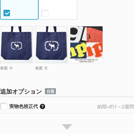
表面 小
表面 大
追加オプション
任意
実物色校正代
納期+約1～2週間