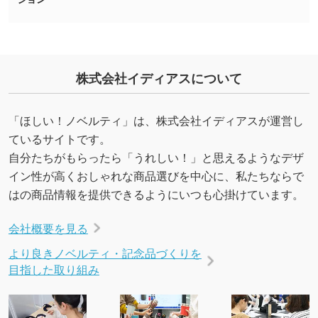
合、シンプルな色・柄の背景であれば拡張が可
能です。→
詳しく見る
・デザインにQRコードを入れたい／QRコード
株式会社イディアスについて
を生成してほしい
URLをご指定いただければ、QRコードを生成
いたします。配置のご相談にも応じています。
「ほしい！ノベルティ」は、株式会社イディアスが運営し
→
詳しく見る
ているサイトです。
自分たちがもらったら「うれしい！」と思えるようなデザ
イン性が高くおしゃれな商品選びを中心に、私たちならで
はの商品情報を提供できるようにいつも心掛けています。
会社概要を見る
より良きノベルティ・記念品づくりを
目指した取り組み