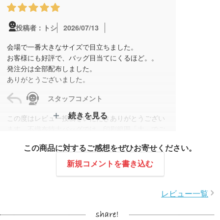
2026/07/13
投稿者：トシ
会場で一番大きなサイズで目立ちました。
お客様にも好評で、バッグ目当てにくるほど。。
発注分は全部配布しました。
ありがとうございました。
スタッフコメント
続きを見る
この度はレビュー投稿をいただきありがとうござい
ます。不織布特大バッグでは、印刷範囲「大」でご
注文いただき、最大サイズでロゴを配置いたしまし
この商品に対するご感想をぜひお寄せください。
た。
会場でも目立っていたとのご感想をいただき、大変
新規コメントを書き込む
嬉しく思います。ご来場者にも好評だったとのこと
で安心いたしました。
レビュー一覧