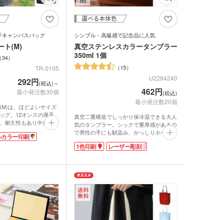
ゴム・修正テープ
ジナルミニハンカチタ
品 時計
手キャンバスバッグ
シンプル・高級感で記念品に人気
ト(M)
真空ステンレスカラータンブラー
ジナルスポーツタオル
350ml 1個
34
品 タオル
15
TR-0105
U2284240
292円
(税込)～
ルティタオル
品 USBグッズ
462円
最小発注数30個
(税込)
レットケース
最小発注数20個
(M)は、ほどよいサイズ
ッグ。12オンスの厚手
真空二重構造でしっかり保冷温できる大人
品 防災グッズ
クリーナー
、耐久性もあり中身が透
ホクリーナー・マイク
気のタンブラー。シックで重厚感があるの
ありません。豊富なカラ
ァイバークロス
で男性の手にも馴染み、がっしりホールド
ルカラー印刷
で、企業カラーやイベン
できる持ちやすい大きさです。幅の広い口
オ
1色印刷
レーザー彫刻
ージカラーにあわせて選
径で飲みやすく、大きな氷もすんなり入れ
。
られます。お値段以上の高級感で幅広い層
ホ関連アクセサリー
デザインのバッグは、ロ
で使いやすいカラー4色展開。
えるのでオリジナルバッ
社名やロゴを入れて特別な記念品の作成に
ミブランケット他
め。印刷面が広いので
おすすめです。
セミナーや会社説明会に
チボックス・お弁当
界にひとつのオリジナル
フードポット
で制作できますよ。