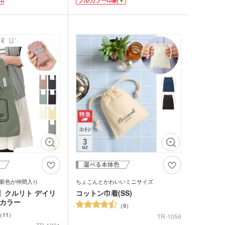
0個からの小ロット対応
も大丈夫。活用度の高いアイテムです。
・フルカラー印刷で、お
・イラストを印刷いたし
会人、主婦の方まで、ど
お役立ちアイテム。適度
すい紙質・色とサイズ
の支持も熱い大人気ふせ
新色が仲間入り
ちょこんとかわいいミニサイズ
U】クルリト デイリ
コットン巾着(SS)
wカラー
9
11
TR-1056