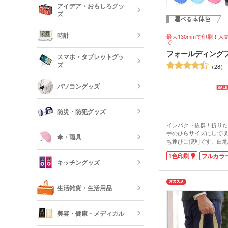
アイデア・おもしろグッ
リー
ズ
クレヨン・色
オリジナルフ
記念品 グラ
時計
最大130mmで印刷！人
で
短納期ボール
フォールディング
オリジナルハ
スマホ・タブレットグッ
記念品 ステ
ズ
ー・文房具
28
時計
パソコングッズ
オリジナルバ
記念品 写真
モバイルバッ
フレーム
器
防災・防犯グッズ
短納期オリジ
記念品 印鑑
インパクト抜群！折りた
USBグッズ
ムペン・朱肉
スマホモバイ
手のひらサイズにして収
傘・雨具
ち運びに便利です。白地
を縁取ったデザインが、
防災セット・
1色印刷
フルカラ
記念品 傘・
れです。 印刷が映える
キッチングッズ
モバイル ス
プ、パイプもうちわ本体
ラーズ、華やかなオーロ
傘
プから好きな色を選べま
反射板・リフ
生活雑貨・生活用品
ッズやアイドルのオリジ
短納期スマホ
うちわと持ち手両方にロ
グッズ
箸・カトラリ
で、ひときわ目立つグッ
美容・健康・メディカル
す。
展示会やイベント会場で
フォトフレー