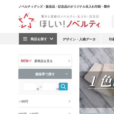
ノベルティグッズ・販促品・記念品のオリジナル名入れ印刷・製作
商品を探す
デザイン・入稿データ
印
TOP
印刷で探す
新商品を見る
価格帯で探す
～
円
円
～99円
100円～149円