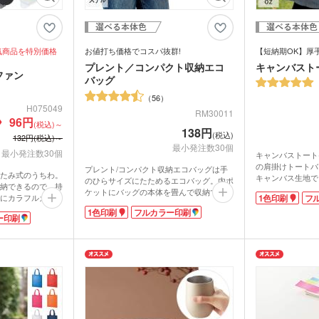
鉛筆・鉛筆
ペンセット・文具セット
消し
オリ
ェイスタオル
オリジナルハンカチタオル
オル
ス
記念品 バッグ
記念
気商品を特別価格
お値打ち価格でコスパ抜群!
【短納期OK】厚
プレント／コンパクト収納エコ
キャンバストー
ペン
ファン
ンドタオル
オリジナルマフラータオル
オリ
バッグ
ーショナリ
記念品 ボールペン・筆記
記念
具
56
電波時計
H075049
RM30011
96円
スタオル
名入れタオル・粗品タオル
ノベ
立て・フォト
記念品 モバイルバッテリ
(税込)～
記念
138円
テリー・充電
(税込)
ー・充電器
132円(税込)～
タッチペン
タブ
最小発注数30個
最小発注数30個
キャンバストート
ナルタオル
の肩掛けトートバ
ケース・ネー
プレント/コンパクト収納エコバッグは手
記念品 キーホルダー
記念
たみ式のうちわ。
マウスパッド
PC
キャンバス生地で
スマ
のひらサイズにたためるエコバッグ。内ポ
ルスタンド
イヤホン・スピーカー
納できるので、持
けて見えることが
ロフ
ケットにバッグの本体を畳んで収納できま
にカラフルカラー
1色印刷
フ
ーバリエーション
す。いつも使うバッグに入れておけば、急
ライト・LEDライト・懐中
さり気なくおしゃ
非常持出袋
ラジ
1色印刷
フルカラー印刷
ト・展示会のイメ
な買い物の時に大活躍。
ー印刷
電灯
日傘
盤面が白のタイ
ぶことができます
プラスチックのポリ袋ではなくエコバッグ
マホケース
スマホリング
スマ
も同色に揃えたカ
シンプルな無地の
を使用することでCO2削減になり、SDGs
ラカラーの3タイ
ゴやイラストが映
傘カバー・雨具
の目標に貢献できます。価格もお値打ちで
す。コンサートグ
レクター
防犯ブザー・ホイッスル
アル
グの制作におすす
コスパ抜群なプレント/コンパクト収納エ
ナルグッズ等で、
・タブレット
PR効果も抜群！
コバッグは、ばらまきのノベルティとして
ラン
ゴを印刷すること
も選ばれます。世
ー・スプーン
オリジナル コースター
おすすめ。ポストインできるサイズと重さ
ズとして人気で
箱・
バッグを小ロット
なので直接会えないお客様にDMで送るこ
ともできます。環境を意識したノベルティ
目を惹くノベルテ
ム・ピクチャ
は受け取る側から好感触が得られますよ。