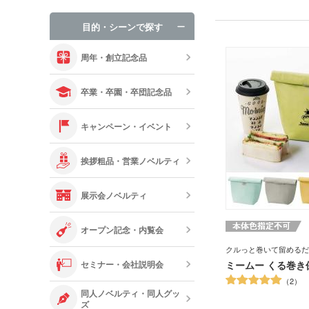
手袋・ネック
す。
不織布A4フラットトー
目的・シーンで探す
に1色印刷、フルカラー
オリジナルお
で、キャラクターを印刷
のお土産用バッグにも。
周年・創立記念品
ットでもご注文可能です
のイメージカラーに合わ
13色からお好きなカラ
卒業・卒園・卒団記念品
いね。
キャンペーン・イベント
挨拶粗品・営業ノベルティ
展示会ノベルティ
オープン記念・内覧会
クルっと巻いて留めるだ
セミナー・会社説明会
ミームー くる巻き
2
同人ノベルティ・同人グッ
ズ