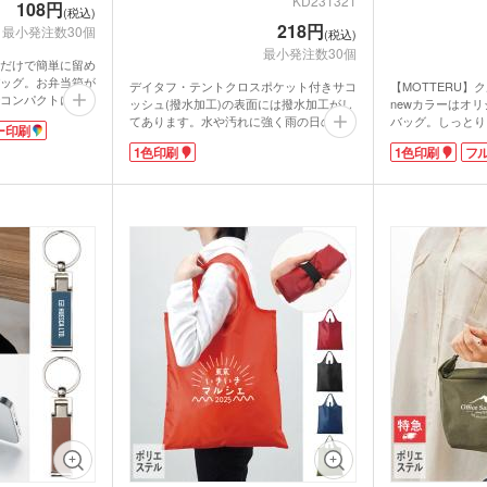
KD231321
108円
(税込)
218円
最小発注数30個
(税込)
最小発注数30個
だけで簡単に留め
ッグ。お弁当箱が
デイタフ・テントクロスポケット付きサコ
【MOTTERU】
コンパクトに持ち
ッシュ(撥水加工)の表面には撥水加工がし
newカラーはオ
生地で、内側は保
てあります。水や汚れに強く雨の日のお出
バッグ。しっとり
ー印刷
着フィルム張り。
掛けやアウトドアでも安心です。長財布や
地で、シワが戻り
1色印刷
1色印刷
フ
イッチやスイーツ
スマホなどの貴重品を肌身離さず持ち運び
ます。クルリとた
運べます。
できる便利なサイズ。最低限必要な防災グ
コンパクトに。折
フルカラー印刷で
ッズを入れて玄関・寝室に置いておいても
縫い付けられてい
印刷した販促ノベ
邪魔になりません。ハンカチなど小物が入
ません。レジ袋型
記念品に喜ばれる
るフロントポケット付きです。
り収納。一度使う
ポケットに1色で名入れ可能。シンプルデ
ませんよ!
ザインで大きめなロゴが映えます。郵送で
小売店での販売実
きますので、非対面ノベルティとしてもご
したオリジナルバ
活用できます。
ルティになること
※動画の商品はク
す