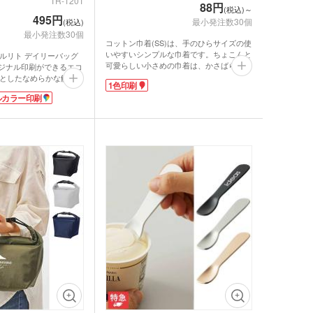
TR-1201
88円
(税込)～
495円
最小発注数30個
(税込)
最小発注数30個
コットン巾着(SS)は、手のひらサイズの使
いやすいシンプルな巾着です。ちょこんと
クルリト デイリーバッグ
可愛らしい小さめの巾着は、かさばらない
リジナル印刷ができるエコ
ので小物の持ち歩きに最適です。アクセサ
としたなめらかな触り心
1色印刷
リーやコスメ、充電コードなど細かい物の
やすくキレイなまま使え
ルカラー印刷
収納にとっても便利。コットン素材なので
ためば手のひらサイズの
ナチュラルな風合いとやさしい手触りも魅
り畳み用のゴムバンドは
力的です。シンプルなので男女問わず使い
るので無くす心配があり
やすいのもポイントです。ナチュラル、ネ
でかさばる荷物もすっき
イビー、ブラックの人気の3色から選べま
と他のエコバッグに戻れ
す。
シルク1色印刷に対応。シンプルなデザイ
績もある商品。ロゴ印刷
ンに名入れが映えます。オリジナルグッズ
ッグは特別感があるノベ
の作成や、お菓子などを入れてギフト用の
間違いなしです。
パッケージとして使ってもオシャレです。
ルリト フラットバッグで