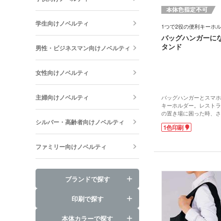
学生向けノベルティ
1つで2役の便利キーホ
バッグハンガーに
タンド
男性・ビジネスマン向けノベルティ
女性向けノベルティ
主婦向けノベルティ
バッグハンガーとスマホ
キーホルダー。レストラ
の置き場に困った時、さ
ければ即席の吊り下げフ
シルバー・高齢者向けノベルティ
1色印刷
グを置かなくてすむので
でも快適です!さらに机
ホスタンドにもなる優れ
ファミリー向けノベルティ
やWEB会議にも便利で
表面は高級感のあるレザ
ブルー・ブラウンを2色
します。名入れはレザー
ブランドで探す
が可能。カバンなどに付
らえるので、宣伝効果も
印刷で探す
本体カラーで探す