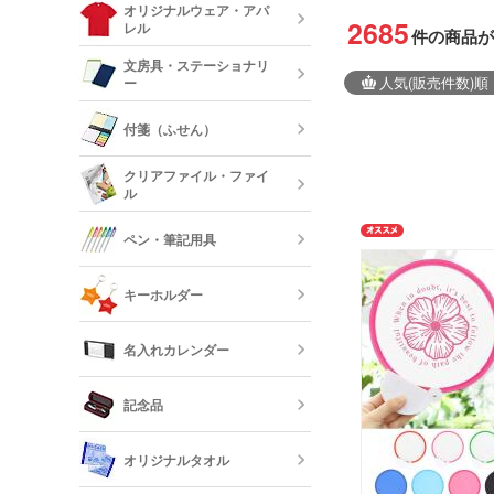
ルミタンブラ
デニムポーチ
オリジナルウェア・アパ
ランチトート
2685
レル
件の商品が
陶器マグカッ
カップ
保冷・保温タ
文房具・ステーショナリ
コスメポーチ
ジュートバッ
人気
(販売件数)
順
ー
オリジナルTシ
リネンバッグ
長袖)
ステンレスマ
クリアボトル
付箋（ふせん）
クボトル
スクエアトー
メモ帳
オリジナルロ
クリアファイル・ファイ
ャツ
ル
水筒・魔法瓶
オリジナル付
ロープハンド
クリップ
ペン・筆記用具
短納期タンブ
オリジナルク
キーホルダー
クリーナー
フリクション
短納期クリア
名入れカレンダー
カードケース
レザーキーホ
ダー・名刺入
多機能ペン(
キーホルダー
記念品
プペン付など)
定規・メジャ
卓上カレンダ
反射板キーホ
オリジナルタオル
レクターキー
万年筆
記念品 タン
短納期文房具・