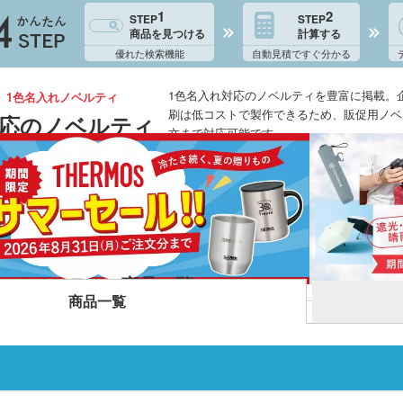
1
2
STEP
STEP
商品を見つける
計算する
優れた検索機能
自動見積ですぐ分かる
1色名入れ対応のノベルティを豊富に掲載。
、1色名入れノベルティ
刷は低コストで製作できるため、販促用ノベ
対応のノベルティ
文まで対応可能です。
応のノベルティ 商品一覧
商品一覧
折りたたみバ
コットントートバッグ(～
キャ
7oz)
(8oz
ーチ
ポリエステルポーチ
クリ
ク・ナップサ
保冷
不織布トートバッグ
グ
ンブラー・ア
台紙タンブラー（カスタム
プラ