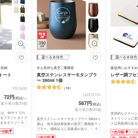
ライト・ランタン
ウェ
キッチン 消耗品
キッ
内ポケットかバッグ本体に1色・本体にフ
ルカラー印刷が可能です。お店のロゴやキ
ャラクターを印刷したオリジナルエコバッ
健康グッズ
ミラ
ボックスティ
掃除・洗濯グッズ
バス
グを作成してみてはいかがでしょうか?
ングッズ
(オリジナル印
マスク(既製品)
マス
名入
マスクケース
刷)
ドライバー・工具
消臭
レジャーシート・折りたた
食器・調理器具
ラン
みチェア
関連グッズ
メディカル・エチケットグ
)
日傘(
ッズ
グハンガー他
ズ
カー用品
スポ
グ
マルチツール・双眼鏡他
り収納
氷も長持ち真空二重構造
販促用におすすめ
パック・氷の
ハンディファン・ハンディ
トート
真空ステンレスサーモタンブラ
レザー調フセ
クー
扇風機
ー 390ml 1個
18
TR-0435
ちわ
ノベルティうちわ
U2372731
72円
(税込)～
567円
最小発注数30個
(税込)
名入れ扇子）
最小発注数30個
トは、A4サイズの
実用的なステーシ
るフラットタイプ
タイリッシュに変
真空ステンレスサーモタンブラー 390ml 1
きるオリジナルバ
ランケット
ノベルティブランケット
カイ
クは高級感のある
個は、保冷温効果抜群の真空二重構造タン
できます。軽くて
色2サイズの付箋
ブラー。価格以上に高級感があり、ご成約
ー印刷
1色印刷
フ
、イベントや展示
シンプルなカバー
記念品などのノベルティに大人気です。手
1色印刷
バッグに最適で
用ノベルティとし
空・箔押し印刷