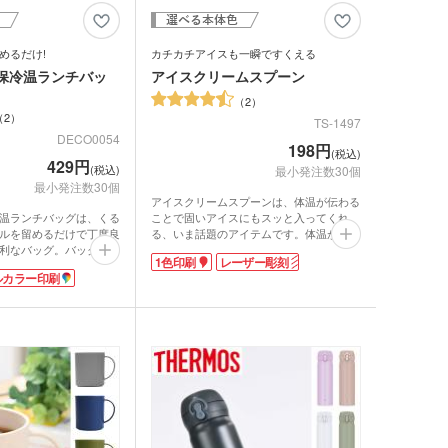
めるだけ!
カチカチアイスも一瞬ですくえる
保冷温ランチバッ
アイスクリームスプーン
2
2
TS-1497
DECO0054
198円
(税込)
429円
(税込)
最小発注数30個
最小発注数30個
アイスクリームスプーンは、体温が伝わる
ことで固いアイスにもスッと入ってくれ
温ランチバッグは、くる
る、いま話題のアイテムです。体温が伝わ
ルを留めるだけで丁度良
りやすいアルミ製なので、柔らかくなるの
利なバッグ。バックルが
1色印刷
レーザー彫刻
を待たなくても大丈夫。
ち運びも簡単です。テン
ルカラー印刷
持ち手部分に、レーザーで大きく名入れで
丈夫でしなやかな生地。
きます。販促品として見栄えの良い3色展
をはじく撥水加工済みで
開なので、高級感を打ち出すブランドの
蒸着フィルムで保冷温効
PRとしてもオススメです。小さくて軽い
。コンパクトに折り畳め
ので、配布しやすく受け取った側も荷物に
イントです。
ならずに喜ばれます。
印刷で名入れが可能。男
ただける色展開です。セ
アパレルなどの周年記念
いかがでしょうか。