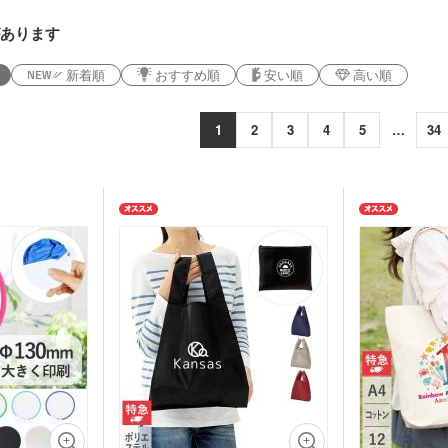
ー
デザインタンブラー）
本革・レザー調ポーチ
フラ
バッグ
サコッシュ
マル
あります
プ・磁器マグ
プラ
ガラスマグカップ
ステンレスボトル・マグボ
アル
バン
ンブラー
スマホショルダー・スマホ
トル
ボト
短納
グ・コットン
新着順
おすすめ順
安い順
高い順
ポーチ
デニムバッグ
おし
ャツ(半袖・
オリジナルポロシャツ(半
オリ
袖・長袖)
ドラ
グカップ
湯のみ
・プラスチッ
スープジャー・フードポッ
ミニ
ト
ル
1
2
3
4
5
…
34
オーガニックコットンバッ
ト
ポリ
ノート・手帳
マグ
ンT・長袖Tシ
グ
オリジナルキッズウェア
オリ
オリジナルグラス・ビアグ
ボト
ラス
トル
箋
ノベルティ付箋
短納
短納期エコバッグ・トート
バインダー・クリップボー
ルバッグ
フォ
バッグ・巾着
ド
名入れクリアファイル（箔
ドキ
ラー・ボトル
リアファイル
押し・シルク）
の他
ペンケース・筆箱
ペン
ジェットストリーム
ボール
ファイル
・カードホル
ブッ
ケース・マルチケース
ルダー・革製
メタルキーホルダー・金属
木製
れ
おり
タッチ・シャー
製キーホルダー
キー
多色ペン
シャ
印鑑・印鑑ケース・スタン
電卓
ー
ー
壁掛けカレンダー
万年
ルダー・リフ
プ
ッチ
ホルダー
サインペン・筆ペン
マー
ブラー
記念品 マグカップ
記念
ステーショナ