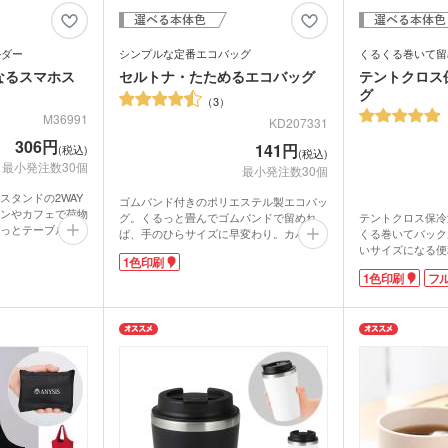
ルダー
シンプルな定番エコバッグ
くるくる巻いて留
なるスマホス
セルトナ・たためるエコバッグ
テントクロス
グ
3
M36991
KD207331
306円
141円
(税込)
(税込)
最小発注数30個
最小発注数30個
スタンドの2WAY
ゴムバンド付きのポリエステル製エコバッ
ンやカフェで荷物
グ。くるっと畳んでゴムバンドで留めれ
テントクロス保冷
っとテーブルに掛
ば、手のひらサイズに早変わり。カバンの
くる巻いてバック
ックに。床にバッ
中でもかさばらず、持ち運びに便利です。
いサイズになる便
1色印刷
衛生的。狭い店内
肩にかけられる持ち手で、重い荷物も持ち
持ち手になり、持
の上に置けばスマ
1色印刷
フ
やすいのがうれしいですね。
トにも採用される
もの。動画の視聴
1色印刷で表面に大きく名入れができま
表面には雨や汚れ
す。
す。スーパーや家電量販店などのキャンペ
す。内側はアルミ
ー調素材を使用。
ーンノベルティにぴったり。5色展開なの
果に優れています
取り混ぜでお届け
で、お好みの色を選んでいただけます。
るのもうれしいポ
調部分に1色印刷
1色・フルカラー
けて持ち歩いても
女問わずお使いい
バッチリですよ。
レクトショップや
やキャンペーンに