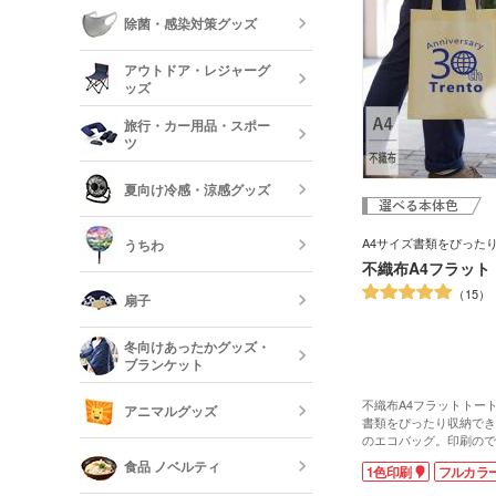
ィが作成できますよ。
ーボード
食器
除菌・感染対策グッズ
美容・コスメ
ティッシュ・
アウトドア・レジャーグ
ッシュ
短納期キッチ
ッズ
名入れマスク
刷)
コスメポーチ
旅行・カー用品・スポー
収納グッズ
ツ
アウトドア 
ハンド・除菌
夏向け冷感・涼感グッズ
マスク(既製品
靴べら・バッ
トラベルグッ
レジャーバッ
A4サイズ書類をぴった
うちわ
保冷剤・冷却
不織布A4フラット
う
15
扇子
オリジナルう
冬向けあったかグッズ・
ブランケット
既製品扇子（
不織布A4フラットトー
アニマルグッズ
書類をぴったり収納でき
のエコバッグ。印刷ので
オリジナルブ
ッグが、激安価格で制作
食品 ノベルティ
1色印刷
フルカラ
丈夫な不織布素材なので
会で資料を入れる配布物