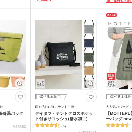
に馴染む安定感ある丸みをおびたフォル
ウォーマー他
ジナル名入れは3
ム。幅の広い口径で飲みやすく、大きな氷
トバッグは広範囲
可能です!
もすんなり入ります。冷たい缶ビール1本
食料品・調味料（グルメギ
印刷ができますの
1色印刷・箔押し
が泡ごと楽しめる、容量390mlです。ゴー
菓子
フト・既製品）
して同人イベント
持ちのロゴ・文字
ジャスで光沢感あるシャンパンゴールド・
100個以下の小ロ
ます。学生から社
ネイビー・ブラック・モカブラウン4色か
。企業やイベント
なたにも喜ばれる
らお選びいただけます。
せて、カラフルな
な粘着力、書きや
ーを選んでくださ
で、スタッフから
んです。
け！
雨や汚れに強いテント生地
大人気のバッグに
保冷温バッグ
デイタフ・テントクロスポケッ
【MOTTER
ト付きサコッシュ(撥水加工)
ーバッグ ne
5
M36363