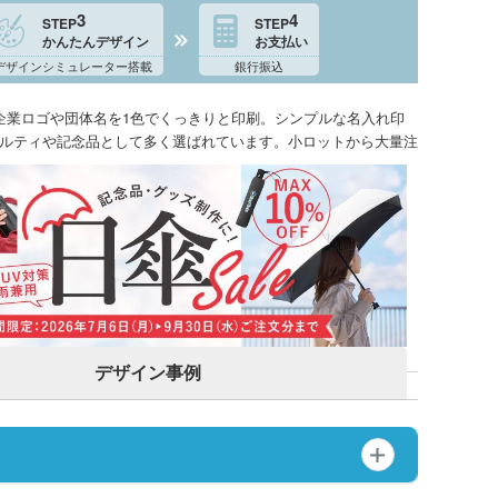
3
4
STEP
STEP
かんたんデザイン
お支払い
デザインシミュレーター搭載
銀行振込
企業ロゴや団体名を1色でくっきりと印刷。シンプルな名入れ印
ルティや記念品として多く選ばれています。小ロットから大量注
デザイン事例
ンバストートバッグ
～)
ア・ビニールポーチ
バッグ・レジかごバッ
スチックタンブラー