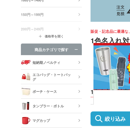
150円～199円
200円～249円
販促・記念品に最適な
価格帯を開く
1色名入れ
商品カテゴリで探す
短納期ノベルティ
エコバッグ・トートバッ
グ
1色名入れ対
ポーチ・ケース
エコバッグ・
ッグ
タンブラー・ボトル
キャンバスポ
巾着・リュッ
絞り込み
マグカップ
ック
ステンレスタ