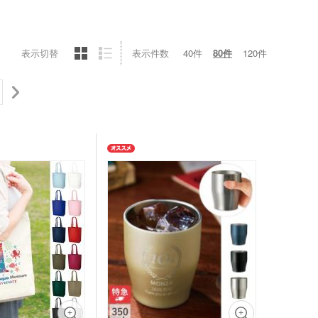
ットポーチ
シェバッグ
スチックマグカップ・
ミボトル・マウンテン
ブーマグカップ
ル（カラビナ付）
期ポーチ
表示切替
表示件数
40件
80件
120件
ゃれトートバッグ
ジナルドライTシャツ・
イウェア(半袖・長袖)
ボトル・ポケットボト
エステルトートバッグ
ネット
ジナルユニフォーム
ルホルダー・ペットボ
ホルダー
期付箋（ふせん）
トフレーム
ュメントファイル・そ
ファイル
立て・トレイ
ペン(単色)
クカバー・ルーペ・し
キーホルダー・ウッド
ホルダー
ープペン
・レターカッター・ホ
カレンダー
キス他
カー・蛍光ペン
品 ボトル・水筒