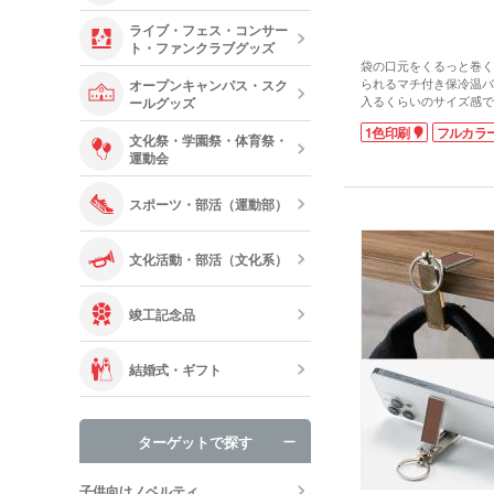
ライブ・フェス・コンサー
ト・ファンクラブグッズ
袋の口元をくるっと巻く
られるマチ付き保冷温バ
オープンキャンパス・スク
入るくらいのサイズ感で
ールグッズ
運べます。表面は不織布
1色印刷
フルカラ
冷温効果のあるアルミ蒸
文化祭・学園祭・体育祭・
散歩やレジャーにサンド
運動会
などを入れて気軽に持ち
袋の表面にシルク1色・
スポーツ・部活（運動部）
き、ショップ名やロゴを
ルティーやイベント参加
アイテムです。
文化活動・部活（文化系）
竣工記念品
結婚式・ギフト
ターゲットで探す
子供向けノベルティ