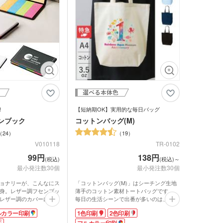
ットティッシュ
チン雑貨
ー
グッズ
クケース
れマスク(オリジナル印
・芳香剤・アロマ
タン
UV対策)
ーツ
!
【短納期OK】実用的な毎日バッグ
ンブック
コットンバッグ(M)
ルタオル
24
19
V010118
TR-0102
99円
138円
(税込)
(税込)～
最小発注数30個
最小発注数30個
ョナリーが、こんなにス
「コットンバッグ(M)」はシーチング生地
身。レザー調フセンブッ
薄手のコットン素材トートバッグです。
ロ・湯たんぽ
レザー調のカバーに、5
毎日の生活シーンで出番が多いのは、コッ
メモをセットしました。
トンバッグ(M)のようなシンプルで軽いト
ルカラー印刷
1色印刷
2色印刷
に企業ロゴが映え、営業
ートバッグ。たたんでメインバッグの中に
てPR効果も抜群。オリ
入れておけば、外出先で荷物が増えたとき
フルカラー印刷