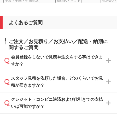
卒業・卒園・卒団記念
結婚式・ギフト
展示会ノ
よくあるご質問
ご注文／お見積り／お支払い／配送・納期に
関するご質問
会員登録をしないで見積や注文をする事はできま
すか？
スタッフ見積を依頼した場合、どのくらいでお見
可能です。見積・注文フォームにて『ゲストの
積が届きますか？
まま進む』ボタンからお進みのうえ、ご依頼く
ださい。
クレジット・コンビニ決済および代引きでの支払
通常、翌営業日までにお送りしております。混
いは可能ですか？
雑状況によっては、お時間をいただくこともご
ざいます。予めご了承ください。土日祝日にご