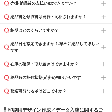
売掛(納品後の支払い)はできますか？
依頼いただいた場合は、翌営業日以降のご連絡
銀行振込のみのご対応となります。
となります。
納品書と領収書は発行・同梱されますか？
基本的には先入金をお願いしておりますが、自
治体・行政機関・学校・病院・上場企業様 な
納期はどのくらいですか？
どの場合は、月末締め翌月末払いに対応可能で
納品書・領収書は ご依頼をいただいた場合の
す。
み発行しております。商品への同梱はしておら
納品日を指定できますか？/早めに納品してほしい
ず、通常はPDFデータをメール添付でお送りし
・印刷する場合(500個程度)
また、卒業・卒園記念品で対策委員会や個人様
です
ます。
ご入金、イメージ画像の校了から約2週間～2
からご注文いただく場合でも、お支払い元が学
原本の郵送をご希望の場合は、担当スタッフま
週間半でご納品いたします。
校や幼稚園・保育園であれば、同様の条件でご
たは注文フォームの『ご注文に関する備考欄』
在庫の確保・取り置きはできますか？
ご希望の納期がある場合は、お問い合わせ・お
対応できる場合がございます。
よりお知らせください。
・商品のみ注文する場合(サンプル購入を含む)
見積もり・ご注文時にその旨をお知らせくださ
ご希望の際は担当スタッフまでお気軽にご相談
ご入金確認後、1～2営業日で出荷いたしま
納品時の梱包状態(荷姿)が知りたいです
い。
ご入金確認後に在庫を確保し、注文確定のご連
ください。
す。
在庫状況や印刷スケジュールを確認のうえ、対
絡を致します。ご入金いただくまで在庫の確保
応が可能かご案内いたします。
配送可能な地域はどこですか？
はできかねますので予めご了承ください。
商品によって異なります。各ページにある商品
納期は商品や数量、印刷方法、ご納品場所、在
また、お急ぎで印刷をご希望の場合は、最短5
詳細の荷姿欄をご確認ください。
庫の有無によって異なります。正確な日程はス
営業日で出荷可能な商品もご用意しておりま
【箱入り】 商品がひとつずつ箱に入っていま
日本全国へお届けが可能です。なお、海外への
タッフまでお問い合わせください。
印刷用デザイン作成／データ入稿に関するご
す。>>
対象商品はこちら
す。(白箱、化粧箱、ブリスターパックなど)