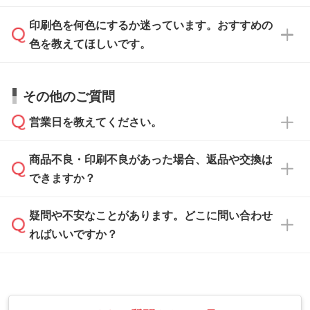
ます。詳しい手順は「
入稿テンプレートの使い
データはお見積・ご注文・
お問い合わせフォー
方
」をご確認ください。
印刷色を何色にするか迷っています。おすすめの
ム
へ添付いただくか、担当スタッフ宛にメール
データ作成でお困りの際には、担当スタッフが
でお送りください。
色を教えてほしいです。
サポートいたしますのでお気軽にご相談くださ
仕上がりに影響しそうな点もチェックいたしま
い。
すので、データのご相談だけでもお気軽にお問
お問い合わせフォーム
や、見積/注文フォーム
お見積・ご注文・
お問い合わせフォーム
からご
その他のご質問
い合わせください。
から添付してお送りください。
相談いただきますと、担当スタッフがお客様の
ご希望や商品の本体色を確認し、印刷色をご提
営業日を教えてください。
なお、印刷用データの作り方に関する詳細は、
・解像度の低いデータをトレース/調整してほ
案させていただきます。
「
完全データ入稿
」をご参照ください。
しい
本体色がブラック、ネイビーなど濃色の場合は
商品不良・印刷不良があった場合、返品や交換は
営業日は平日の10:00～18:00で、土日祝日はお
解像度の低い画像や、手書きのイラスト、写真
白色か淡い色の印刷色をおすすめしておりま
できますか？
休みとなります。注文・見積・お問い合わせ
などを、印刷に適したベクターデータに変換し
す。
は、土日祝日でもお送りいただければ、出社後
ます。→
詳しく見る
本体色がナチュラルなど淡色の場合、印刷をく
疑問や不安なことがあります。どこに問い合わせ
速やかに対応いたします。
お手数をお掛けいたしますが、至急担当スタッ
っきりと目立たせたいときは濃い印刷色が、柔
ればいいですか？
フまでご連絡ください。商品の状況を確認し、
・フルカラーデータを1色に変換してほしい
らかい雰囲気にしたいときは淡い印刷色が映え
改めてご案内いたします。
シルク印刷、レーザー彫刻など印刷方法にあわ
ます。
せて、フルカラーのデータを1色になおしま
お問い合わせフォームをご利用ください。1営
【返品・交換の対象】
す。→
詳しく見る
業日以内に担当スタッフよりメールにてご連絡
また、お選びいただいた印刷色が本体色に合わ
・お届け時に商品が損傷・故障している場合