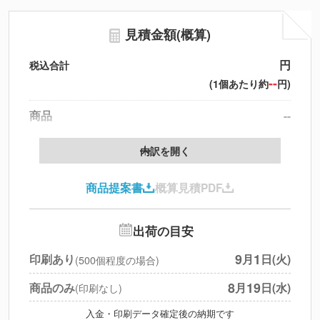
見積金額(概算)
円
税込合計
--
(1個あたり約
円)
商品
--
製版代
--
内訳を開く
印刷代
--
商品提案書
概算見積PDF
送料
--
※
北海道・沖縄・離島 別途
追加オプション
--
出荷の目安
円
税別合計
9
1
印刷あり
月
日(火)
(500個程度の場合)
※
上記小計は税別です
8
19
商品のみ
月
日(水)
(印刷なし)
入金・印刷データ確定後の納期です