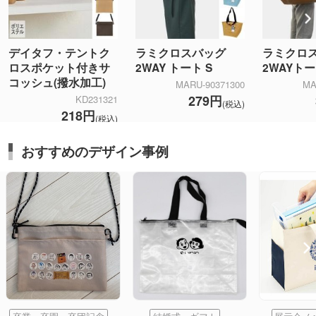
デイタフ・テントク
ラミクロスバッグ
ラミクロ
ロスポケット付きサ
2WAY トート S
2WAYト
コッシュ(撥水加工)
MARU-90371300
MA
279円
KD231321
(税込)
218円
(税込)
おすすめのデザイン事例