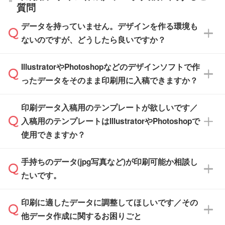
直接納品は行っておりませんので予めご了承く
質問
※最短出荷日は商品によって異なります。各商
【袋入り】 商品がひとつずつ袋に入っていま
ださい。
また、商品ページ内の「出荷までのスケジュー
品ページにてご確認ください
す。(透明袋、デザイン袋など)
データを持っていません。デザインを作る環境も
ル」に注文予定日をご入力いただくと、おおよ
【個包装なし】 個包装がされていない状態で
ないのですが、どうしたら良いですか？
その締切日や出荷目安をご確認いただけます。
納品します。
商品在庫や印刷ラインを確保するためにも、商
※化粧箱から白箱への入れ替えや、オリジナル
IllustratorやPhotoshopなどのデザインソフトで作
品が決まりましたらお早めのご発注をお願いい
無料の「
デザインシミュレーター
」を使えば、
箱の作成は原則承っておりません。
たします。
ったデータをそのまま印刷用に入稿できますか？
PCやスマホから簡単にデザインを作成できま
す。スタンプやテンプレートも豊富なので、デ
※土日祝日を除く営業日換算です。
印刷データ入稿用のテンプレートが欲しいです／
ザインソフトがなくても安心です。
IllustratorやPhotoshop、CLIP STUDIOなどのデ
※沖縄・離島は追加日数がかかります。
入稿用のテンプレートはIllustratorやPhotoshopで
ザインソフトでこだわりのデザインを作成した
また、「
データ作成サービス
」もご利用いただ
使用できますか？
い方は、
完全データ入稿
がおすすめです。
けます。ご希望の文言・書体・印刷色をお知ら
「.ai」形式または「.psd」形式で保存し、お見
せいただければ、弊社にて無料でデザインデー
積・ご注文フォームにアップロードしてご入稿
手持ちのデータ(jpg写真など)が印刷可能か相談し
一部商品は入稿用テンプレートのご用意があり
タを1点作成いたします。
ください。
たいです。
ます。各商品ページの『印刷方法・テンプレー
ト』からダウンロードをお願いいたします。
ご入稿後は経験豊富なスタッフがデータに不備
印刷に適したデータに調整してほしいです／その
入稿用のテンプレートはPDF形式ですが、
印刷に適したデータ・解像度かどうか、担当ス
がないかチェックし、お客様と確認してから印
IllustratorやPhotoshopで開いてご利用いただけ
他データ作成に関するお困りごと
タッフが事前に確認いたします。
刷に進みますので、ご安心ください。