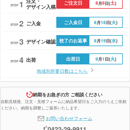
注文・
1
ご注文日
8
8
土
月
日(
)
STEP
デザイン入稿
2
ご入金日
8
18
火
月
日(
)
ご入金
STEP
3
校了のお返事
8
19
水
月
日(
)
デザイン確認
STEP
4
出荷日
9
1
火
月
日(
)
出荷
STEP
地域別所要日数はこちら
納期をお急ぎの方 ご相談ください
自動見積後、注文・見積フォームに納品希望日をご入力のうえご依頼
ください。納期を調整しご返答いたします。
お問い合わせフォーム
0422-29-9911