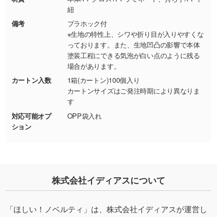
紐
・持っているデータの背景が足りない／塗り足
しの作り方が分からない
備考
プラホック付
※生地の特性上、シワや折り目が入りやすくな
印刷したいデータが印刷範囲よりも小さい場
っております。また、生地凹凸の影響で本体
合、シンプルな色・柄の背景であれば拡張が可
塗装工程にできる気泡が白い点のように残る
能です。→
詳しく見る
場合があります。
カートン入数
1箱(カートン)100個入り
・デザインにQRコードを入れたい／QRコード
カートンサイズはご発注時期により異なりま
を生成してほしい
す
URLをご指定いただければ、QRコードを生成
対応可能オプ
OPP袋入れ
いたします。配置のご相談にも応じています。
ション
→
詳しく見る
株式会社イディアスについて
「ほしい！ノベルティ」は、株式会社イディアスが運営し