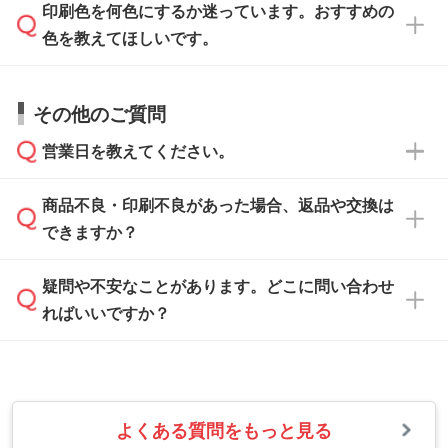
方
」をご確認ください。
印刷色を何色にするか迷っています。おすすめの
ム
へ添付いただくか、担当スタッフ宛にメール
データ作成でお困りの際には、担当スタッフが
でお送りください。
色を教えてほしいです。
サポートいたしますのでお気軽にご相談くださ
仕上がりに影響しそうな点もチェックいたしま
い。
すので、データのご相談だけでもお気軽にお問
お問い合わせフォーム
や、見積/注文フォーム
お見積・ご注文・
お問い合わせフォーム
からご
その他のご質問
い合わせください。
から添付してお送りください。
相談いただきますと、担当スタッフがお客様の
ご希望や商品の本体色を確認し、印刷色をご提
営業日を教えてください。
なお、印刷用データの作り方に関する詳細は、
・解像度の低いデータをトレース/調整してほ
案させていただきます。
「
完全データ入稿
」をご参照ください。
しい
本体色がブラック、ネイビーなど濃色の場合は
商品不良・印刷不良があった場合、返品や交換は
営業日は平日の10:00～18:00で、土日祝日はお
解像度の低い画像や、手書きのイラスト、写真
白色か淡い色の印刷色をおすすめしておりま
できますか？
休みとなります。注文・見積・お問い合わせ
などを、印刷に適したベクターデータに変換し
す。
は、土日祝日でもお送りいただければ、出社後
ます。→
詳しく見る
本体色がナチュラルなど淡色の場合、印刷をく
疑問や不安なことがあります。どこに問い合わせ
速やかに対応いたします。
お手数をお掛けいたしますが、至急担当スタッ
っきりと目立たせたいときは濃い印刷色が、柔
ればいいですか？
フまでご連絡ください。商品の状況を確認し、
・フルカラーデータを1色に変換してほしい
らかい雰囲気にしたいときは淡い印刷色が映え
改めてご案内いたします。
シルク印刷、レーザー彫刻など印刷方法にあわ
ます。
せて、フルカラーのデータを1色になおしま
お問い合わせフォームをご利用ください。1営
【返品・交換の対象】
す。→
詳しく見る
業日以内に担当スタッフよりメールにてご連絡
また、お選びいただいた印刷色が本体色に合わ
・お届け時に商品が損傷・故障している場合
いたします。
ない場合や仕上がりに影響しそうな場合は、ス
よくある質問をもっと見る
・ご注文と異なる商品が届いた場合
・1色印刷でグラデーションや濃淡を表現した