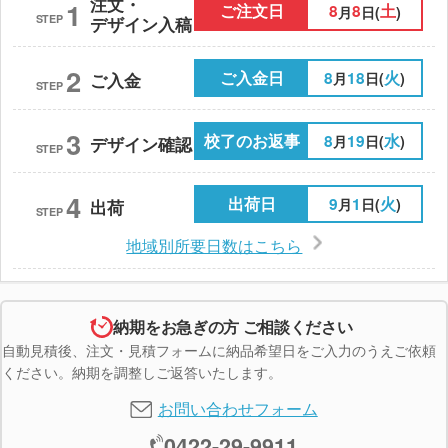
注文・
1
ご注文日
8
8
土
月
日(
)
STEP
デザイン入稿
2
ご入金日
8
18
火
月
日(
)
ご入金
STEP
3
校了のお返事
8
19
水
月
日(
)
デザイン確認
STEP
4
出荷日
9
1
火
月
日(
)
出荷
STEP
地域別所要日数はこちら
納期をお急ぎの方 ご相談ください
自動見積後、注文・見積フォームに納品希望日をご入力のうえご依頼
ください。納期を調整しご返答いたします。
お問い合わせフォーム
0422-29-9911