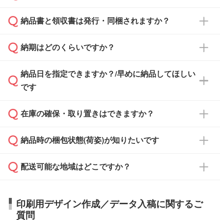
となります。
納品書と領収書は発行・同梱されますか？
基本的には先入金をお願いしておりますが、自
治体・行政機関・学校・病院・上場企業様 な
納期はどのくらいですか？
どの場合は、月末締め翌月末払いに対応可能で
納品書・領収書は ご依頼をいただいた場合の
す。
み発行しております。商品への同梱はしておら
納品日を指定できますか？/早めに納品してほしい
ず、通常はPDFデータをメール添付でお送りし
・印刷する場合(500個程度)
また、卒業・卒園記念品で対策委員会や個人様
です
ます。
ご入金、イメージ画像の校了から約2週間～2
からご注文いただく場合でも、お支払い元が学
原本の郵送をご希望の場合は、担当スタッフま
週間半でご納品いたします。
校や幼稚園・保育園であれば、同様の条件でご
たは注文フォームの『ご注文に関する備考欄』
在庫の確保・取り置きはできますか？
ご希望の納期がある場合は、お問い合わせ・お
対応できる場合がございます。
よりお知らせください。
・商品のみ注文する場合(サンプル購入を含む)
見積もり・ご注文時にその旨をお知らせくださ
ご希望の際は担当スタッフまでお気軽にご相談
ご入金確認後、1～2営業日で出荷いたしま
納品時の梱包状態(荷姿)が知りたいです
い。
ご入金確認後に在庫を確保し、注文確定のご連
ください。
す。
在庫状況や印刷スケジュールを確認のうえ、対
絡を致します。ご入金いただくまで在庫の確保
応が可能かご案内いたします。
配送可能な地域はどこですか？
はできかねますので予めご了承ください。
商品によって異なります。各ページにある商品
納期は商品や数量、印刷方法、ご納品場所、在
また、お急ぎで印刷をご希望の場合は、最短5
詳細の荷姿欄をご確認ください。
庫の有無によって異なります。正確な日程はス
営業日で出荷可能な商品もご用意しておりま
【箱入り】 商品がひとつずつ箱に入っていま
日本全国へお届けが可能です。なお、海外への
タッフまでお問い合わせください。
印刷用デザイン作成／データ入稿に関するご
す。>>
対象商品はこちら
す。(白箱、化粧箱、ブリスターパックなど)
直接納品は行っておりませんので予めご了承く
質問
※最短出荷日は商品によって異なります。各商
【袋入り】 商品がひとつずつ袋に入っていま