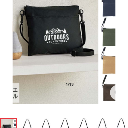
1
/
13