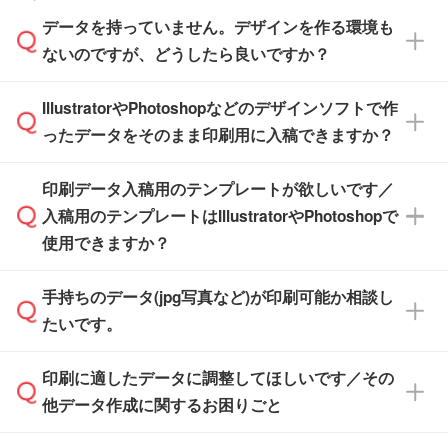
ださい。
また、商品ページ内の「出荷までのスケジュー
品ページにてご確認ください
す。(透明袋、デザイン袋など)
データを持っていません。デザインを作る環境も
ル」に注文予定日をご入力いただくと、おおよ
【個包装なし】 個包装がされていない状態で
ないのですが、どうしたら良いですか？
その締切日や出荷目安をご確認いただけます。
納品します。
商品在庫や印刷ラインを確保するためにも、商
※化粧箱から白箱への入れ替えや、オリジナル
IllustratorやPhotoshopなどのデザインソフトで作
品が決まりましたらお早めのご発注をお願いい
無料の「
デザインシミュレーター
」を使えば、
箱の作成は原則承っておりません。
たします。
ったデータをそのまま印刷用に入稿できますか？
PCやスマホから簡単にデザインを作成できま
す。スタンプやテンプレートも豊富なので、デ
※土日祝日を除く営業日換算です。
印刷データ入稿用のテンプレートが欲しいです／
ザインソフトがなくても安心です。
IllustratorやPhotoshop、CLIP STUDIOなどのデ
※沖縄・離島は追加日数がかかります。
入稿用のテンプレートはIllustratorやPhotoshopで
ザインソフトでこだわりのデザインを作成した
また、「
データ作成サービス
」もご利用いただ
使用できますか？
い方は、
完全データ入稿
がおすすめです。
けます。ご希望の文言・書体・印刷色をお知ら
「.ai」形式または「.psd」形式で保存し、お見
せいただければ、弊社にて無料でデザインデー
積・ご注文フォームにアップロードしてご入稿
手持ちのデータ(jpg写真など)が印刷可能か相談し
一部商品は入稿用テンプレートのご用意があり
タを1点作成いたします。
ください。
たいです。
ます。各商品ページの『印刷方法・テンプレー
ト』からダウンロードをお願いいたします。
ご入稿後は経験豊富なスタッフがデータに不備
印刷に適したデータに調整してほしいです／その
入稿用のテンプレートはPDF形式ですが、
印刷に適したデータ・解像度かどうか、担当ス
がないかチェックし、お客様と確認してから印
IllustratorやPhotoshopで開いてご利用いただけ
他データ作成に関するお困りごと
タッフが事前に確認いたします。
刷に進みますので、ご安心ください。
ます。詳しい手順は「
入稿テンプレートの使い
データはお見積・ご注文・
お問い合わせフォー