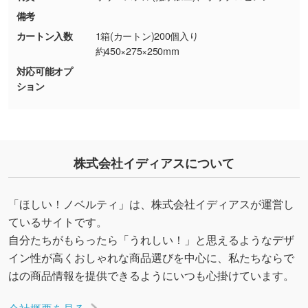
しの作り方が分からない
備考
印刷したいデータが印刷範囲よりも小さい場
カートン入数
1箱(カートン)200個入り
合、シンプルな色・柄の背景であれば拡張が可
約450×275×250mm
能です。→
詳しく見る
対応可能オプ
ション
・デザインにQRコードを入れたい／QRコード
を生成してほしい
URLをご指定いただければ、QRコードを生成
いたします。配置のご相談にも応じています。
株式会社イディアスについて
→
詳しく見る
「ほしい！ノベルティ」は、株式会社イディアスが運営し
ているサイトです。
自分たちがもらったら「うれしい！」と思えるようなデザ
イン性が高くおしゃれな商品選びを中心に、私たちならで
はの商品情報を提供できるようにいつも心掛けています。
会社概要を見る