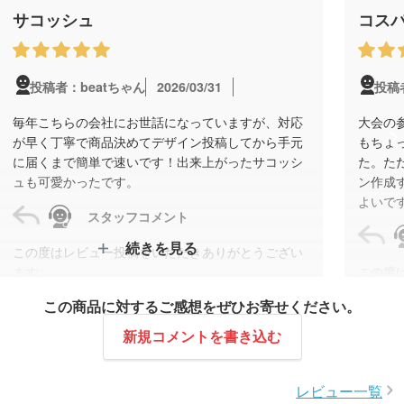
サコッシュ
コス
2026/03/31
投稿者：beatちゃん
投稿
毎年こちらの会社にお世話になっていますが、対応
大会の
が早く丁寧で商品決めてデザイン投稿してから手元
もちょ
に届くまで簡単で速いです！出来上がったサコッシ
た。た
ュも可愛かったです。
ン作成
よいで
スタッフコメント
続きを見る
この度はレビュー投稿をいただきありがとうござい
ます。
この度
デイタフ・テントクロスポケット付きサコッシュ(撥
ます。
この商品に対するご感想をぜひお寄せください。
水加工)のご注文では、今回で4回目のご依頼をいた
大会の
だき誠にありがとうございました。
いただ
新規コメントを書き込む
ご希望の本体色が欠品してしまった際も、迅速に代
また何
替色をご選定いただけたおかげで希望納期での手配
今後と
レビュー一覧
が可能となりました。