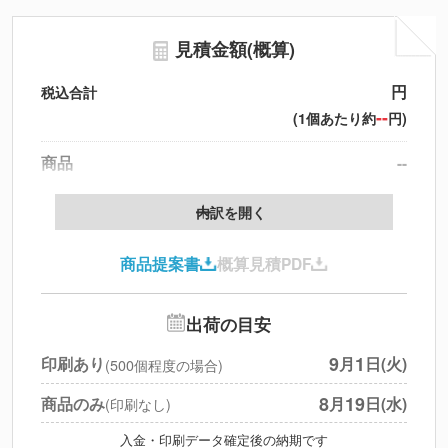
見積金額(概算)
円
税込合計
--
(1個あたり約
円)
商品
--
製版代
--
内訳を開く
印刷代
--
商品提案書
概算見積PDF
送料
--
※
北海道・沖縄・離島 別途
追加オプション
--
出荷の目安
円
税別合計
9
1
印刷あり
月
日(火)
(500個程度の場合)
※
上記小計は税別です
8
19
商品のみ
月
日(水)
(印刷なし)
入金・印刷データ確定後の納期です