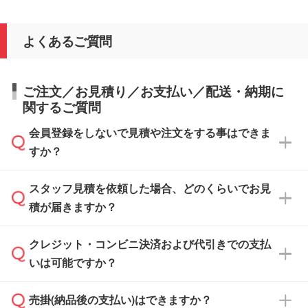
よくあるご質問
ご注文／お見積り／お支払い／配送・納期に
関するご質問
会員登録をしないで見積や注文をする事はできま
すか？
スタッフ見積を依頼した場合、どのくらいでお見
可能です。見積・注文フォームにて『ゲストの
積が届きますか？
まま進む』ボタンからお進みのうえ、ご依頼く
ださい。
クレジット・コンビニ決済および代引きでの支払
通常、翌営業日までにお送りしております。混
いは可能ですか？
雑状況によっては、お時間をいただくこともご
ざいます。予めご了承ください。土日祝日にご
売掛(納品後の支払い)はできますか？
依頼いただいた場合は、翌営業日以降のご連絡
銀行振込のみのご対応となります。