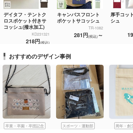
厚手コッ
デイタフ・テントク
キャンバスフロント
シュ
ロスポケット付きサ
ポケットサコッシュ
コッシュ(撥水加工)
TR-1082
1
281円
～
KD231321
(税込)
218円
(税込)
おすすめのデザイン事例
卒業・卒園・卒団記念
スポーツ・運動部
周年・創