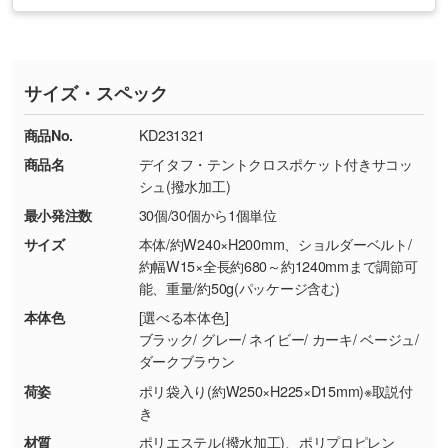
お急ぎの場合はお電話でのご質問も受け付けて
タッフから別の色をご案内することもございま
・印刷不良があった場合
い
おります。下記電話番号までお問い合わせくだ
す。
※印刷不良は原則として“再印刷”でご対応させ
網点という技法で濃淡を表現することができま
さい。
ていただいております。
す。濃淡の差が分かるデータに調整いたしま
サイズ・スペック
※詳しくは「
商品の良品基準について
」をご覧
す。→
詳しく見る
TEL：0422-29-9911 営業時間10:00～
ください。
18:00(土日祝日除く)
商品No.
KD231321
・コーポレートカラーを使って印刷したい／印
お問い合わせフォームはこちら
商品名
デイタフ・テントクロスポケット付きサコッ
【返品・交換ができない場合】
刷色にこだわりがある
シュ(撥水加工)
・お客様の元で商品を加工された場合、または
DIC・PANTONEなどのカラーチップの指定や、
最小発注数
30個/30個から1個単位
商品が破損した場合
現物支給による色指定も承っております。→
詳
・商品到着後7日以上経過している場合
しく見る
サイズ
本体/約W240×H200mm、ショルダーベルト/
約幅W15×全長約680～約1240mmまで調節可
・お客様のご都合による返品・交換依頼(商
能、重量/約50g(パッケージ含む)
品・色・数量などの注文間違い等)
・背景がある画像からキャラクター部分だけを
本体色
[選べる本体色]
使いたいです
ブラック/ グレー/ ネイビー/ カーキ/ ベージュ/
シンプルな背景のデータや、使いたいキャラク
ダークブラウン
ター部分の輪郭がはっきりしているデータは切
荷姿
ポリ袋入り(約W250×H225×D15mm)※取説付
り抜き処理が可能です。→
詳しく見る
き
材質
ポリエステル(撥水加工)、ポリプロピレン
・持っているデータの背景が足りない／塗り足