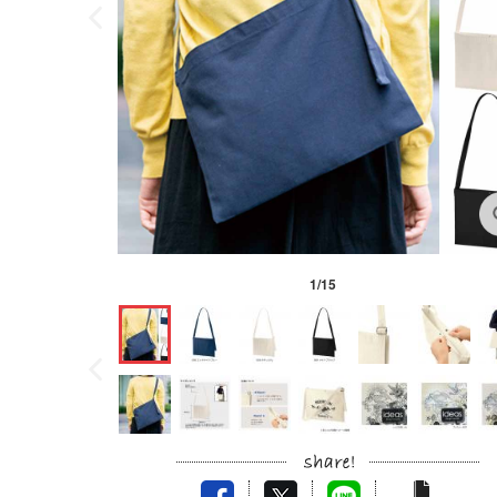
1
/
15