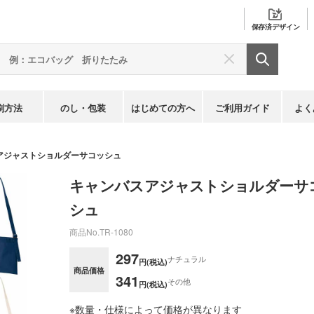
保存済
デザイン
刷方法
のし・包装
はじめての方へ
ご利用ガイド
よく
アジャストショルダーサコッシュ
キャンバスアジャストショルダーサ
シュ
商品No.
TR-1080
297
ナチュラル
円(税込)
商品価格
341
その他
円(税込)
※数量・仕様によって価格が異なります