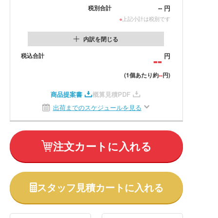
--
円
税別合計
※
上記小計は税別です
内訳を閉じる
税込合計
--
円
--
(1個あたり約
円)
商品提案書
概算見積PDF
出荷までのスケジュールを見る
注文カートに入れる
スタッフ見積カートに入れる