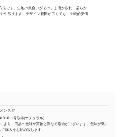
刷方法です。生地の風合いがそのまま活かされ、柔らか
やや劣ります。デザイン範囲が広くても、比較的安価
10オンス 他
101011号取得(ナチュラル)
ーにより、商品の色味が実物と異なる場合がございます。色味が気に
ルご購入をお勧め致します。
入り