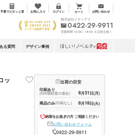
お気に入り
予算で
ピタッと君
ログイン
お問い合わせ
カート
株式会社イディアス
0422-29-9911
営業時間 10:00～18:00 土日祝を除く
ある質問
デザイン事例
コッ
出荷の目安
印刷あり
8
31
月
日(月)
(500個程度の場合)
8
18
商品のみ
(印刷なし)
月
日(火)
納期をお急ぎの方 ご相談ください
お問い合わせフォーム
0422-29-9911