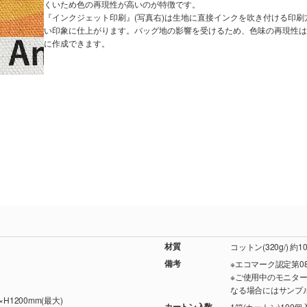
くいため色の再現性が高いのが特徴です。
『インクジェット印刷』(写真右)は生地に直接インクを吹き付ける印
い印象に仕上がります。バッグ地の影響を受けるため、色味の再現性は
に作成できます。
材質
コットン(320g/) 約
備考
※エコマーク認定第08
※ご使用中のモニタ
なる場合にはサンプ
H1200mm(最大)
カートン入数
1箱(カートン)100個