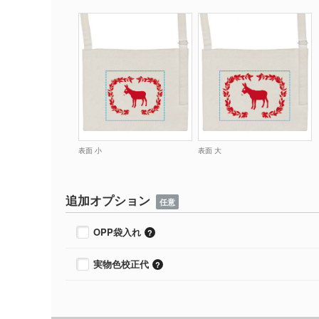
表面 小
表面 大
追加オプション
任意
OPP袋入れ
実物色校正代