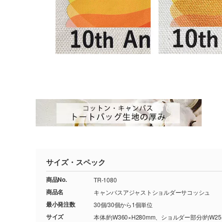
サイズ・スペック
商品No.
TR-1080
商品名
キャンバスアジャストショルダーサコッシュ
最小発注数
30個/30個から1個単位
サイズ
本体/約W360×H280mm、ショルダー部分/約W25×