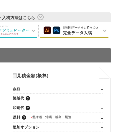
・入稿方法はこちら
見積金額(概算)
商品
--
製版代
--
印刷代
--
送料
※
北海道・沖縄・離島 別途
--
追加オプション
--