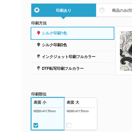
印刷あり
商品のみ
(
印刷方法
シルク印刷1色
シルク印刷2色
インクジェット印刷フルカラー
DTF転写印刷フルカラー
印刷部位
表面 小
表面 大
W200×H170mm
W240×H170mm