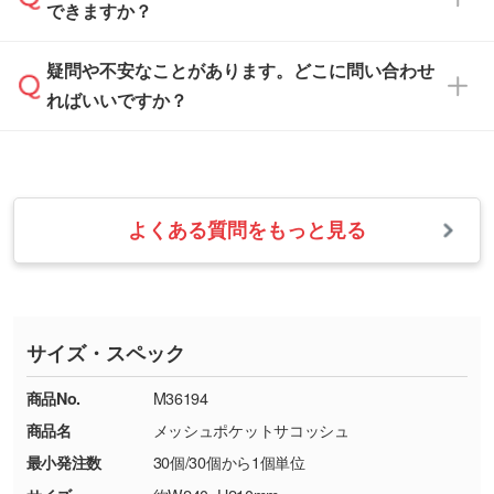
白色か淡い色の印刷色をおすすめしておりま
できますか？
休みとなります。注文・見積・お問い合わせ
などを、印刷に適したベクターデータに変換し
す。
は、土日祝日でもお送りいただければ、出社後
ます。→
詳しく見る
本体色がナチュラルなど淡色の場合、印刷をく
疑問や不安なことがあります。どこに問い合わせ
速やかに対応いたします。
お手数をお掛けいたしますが、至急担当スタッ
っきりと目立たせたいときは濃い印刷色が、柔
ればいいですか？
フまでご連絡ください。商品の状況を確認し、
・フルカラーデータを1色に変換してほしい
らかい雰囲気にしたいときは淡い印刷色が映え
改めてご案内いたします。
シルク印刷、レーザー彫刻など印刷方法にあわ
ます。
せて、フルカラーのデータを1色になおしま
お問い合わせフォームをご利用ください。1営
【返品・交換の対象】
す。→
詳しく見る
業日以内に担当スタッフよりメールにてご連絡
また、お選びいただいた印刷色が本体色に合わ
・お届け時に商品が損傷・故障している場合
いたします。
ない場合や仕上がりに影響しそうな場合は、ス
よくある質問をもっと見る
・ご注文と異なる商品が届いた場合
・1色印刷でグラデーションや濃淡を表現した
お急ぎの場合はお電話でのご質問も受け付けて
タッフから別の色をご案内することもございま
・印刷不良があった場合
い
おります。下記電話番号までお問い合わせくだ
す。
※印刷不良は原則として“再印刷”でご対応させ
網点という技法で濃淡を表現することができま
さい。
ていただいております。
す。濃淡の差が分かるデータに調整いたしま
サイズ・スペック
※詳しくは「
商品の良品基準について
」をご覧
す。→
詳しく見る
TEL：0422-29-9911 営業時間10:00～
ください。
18:00(土日祝日除く)
商品No.
M36194
・コーポレートカラーを使って印刷したい／印
お問い合わせフォームはこちら
商品名
メッシュポケットサコッシュ
【返品・交換ができない場合】
刷色にこだわりがある
最小発注数
30個/30個から1個単位
・お客様の元で商品を加工された場合、または
DIC・PANTONEなどのカラーチップの指定や、
商品が破損した場合
現物支給による色指定も承っております。→
詳