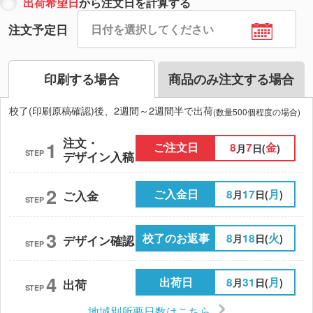
出荷希望日
から注文日を計算する
注文予定日
印刷する場合
商品のみ注文する場合
校了(印刷原稿確認)後、2週間～2週間半で出荷
(数量500個程度の場合)
注文・
1
ご注文日
8
7
金
月
日(
)
STEP
デザイン入稿
2
ご入金日
8
17
月
月
日(
)
ご入金
STEP
3
校了のお返事
8
18
火
月
日(
)
デザイン確認
STEP
4
出荷日
8
31
月
月
日(
)
出荷
STEP
地域別所要日数はこちら