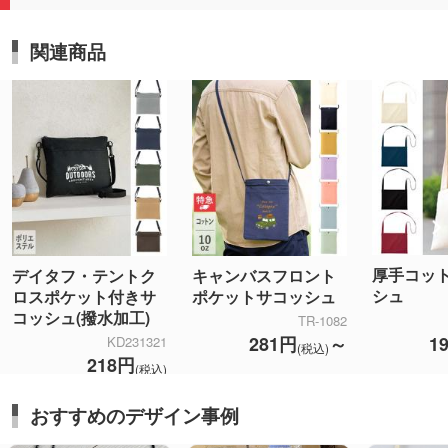
関連商品
厚手コッ
デイタフ・テントク
キャンバスフロント
シュ
ロスポケット付きサ
ポケットサコッシュ
コッシュ(撥水加工)
TR-1082
1
281円
～
KD231321
(税込)
218円
(税込)
おすすめのデザイン事例