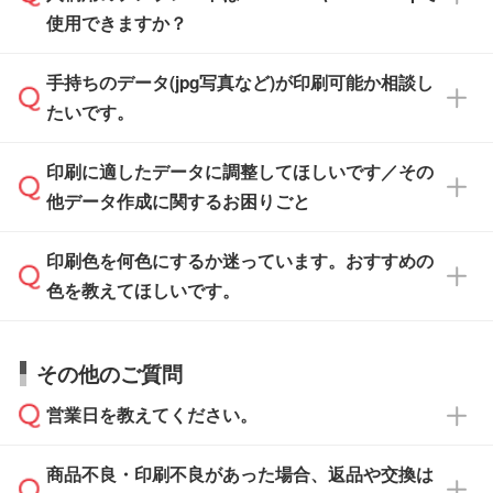
また、「
データ作成サービス
」もご利用いただ
使用できますか？
い方は、
完全データ入稿
がおすすめです。
けます。ご希望の文言・書体・印刷色をお知ら
「.ai」形式または「.psd」形式で保存し、お見
せいただければ、弊社にて無料でデザインデー
積・ご注文フォームにアップロードしてご入稿
手持ちのデータ(jpg写真など)が印刷可能か相談し
一部商品は入稿用テンプレートのご用意があり
タを1点作成いたします。
ください。
たいです。
ます。各商品ページの『印刷方法・テンプレー
ト』からダウンロードをお願いいたします。
ご入稿後は経験豊富なスタッフがデータに不備
印刷に適したデータに調整してほしいです／その
入稿用のテンプレートはPDF形式ですが、
印刷に適したデータ・解像度かどうか、担当ス
がないかチェックし、お客様と確認してから印
IllustratorやPhotoshopで開いてご利用いただけ
他データ作成に関するお困りごと
タッフが事前に確認いたします。
刷に進みますので、ご安心ください。
ます。詳しい手順は「
入稿テンプレートの使い
データはお見積・ご注文・
お問い合わせフォー
方
」をご確認ください。
印刷色を何色にするか迷っています。おすすめの
ム
へ添付いただくか、担当スタッフ宛にメール
データ作成でお困りの際には、担当スタッフが
でお送りください。
色を教えてほしいです。
サポートいたしますのでお気軽にご相談くださ
仕上がりに影響しそうな点もチェックいたしま
い。
すので、データのご相談だけでもお気軽にお問
お問い合わせフォーム
や、見積/注文フォーム
お見積・ご注文・
お問い合わせフォーム
からご
その他のご質問
い合わせください。
から添付してお送りください。
相談いただきますと、担当スタッフがお客様の
ご希望や商品の本体色を確認し、印刷色をご提
営業日を教えてください。
なお、印刷用データの作り方に関する詳細は、
・解像度の低いデータをトレース/調整してほ
案させていただきます。
「
完全データ入稿
」をご参照ください。
しい
本体色がブラック、ネイビーなど濃色の場合は
商品不良・印刷不良があった場合、返品や交換は
営業日は平日の10:00～18:00で、土日祝日はお
解像度の低い画像や、手書きのイラスト、写真