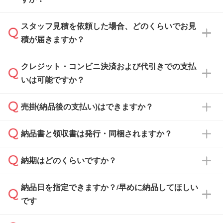
スタッフ見積を依頼した場合、どのくらいでお見
可能です。見積・注文フォームにて『ゲストの
積が届きますか？
まま進む』ボタンからお進みのうえ、ご依頼く
ださい。
クレジット・コンビニ決済および代引きでの支払
通常、翌営業日までにお送りしております。混
いは可能ですか？
雑状況によっては、お時間をいただくこともご
ざいます。予めご了承ください。土日祝日にご
売掛(納品後の支払い)はできますか？
依頼いただいた場合は、翌営業日以降のご連絡
銀行振込のみのご対応となります。
となります。
納品書と領収書は発行・同梱されますか？
基本的には先入金をお願いしておりますが、自
治体・行政機関・学校・病院・上場企業様 な
納期はどのくらいですか？
どの場合は、月末締め翌月末払いに対応可能で
納品書・領収書は ご依頼をいただいた場合の
す。
み発行しております。商品への同梱はしておら
納品日を指定できますか？/早めに納品してほしい
ず、通常はPDFデータをメール添付でお送りし
・印刷する場合(500個程度)
また、卒業・卒園記念品で対策委員会や個人様
です
ます。
ご入金、イメージ画像の校了から約2週間～2
からご注文いただく場合でも、お支払い元が学
原本の郵送をご希望の場合は、担当スタッフま
週間半でご納品いたします。