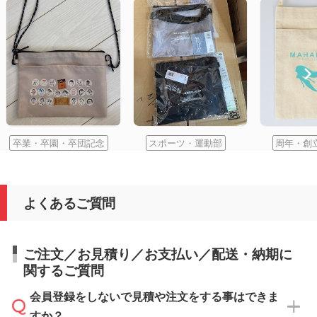
卒業・卒園・卒団記念
スポーツ・運動部
周年・創
よくあるご質問
ご注文／お見積り／お支払い／配送・納期に
関するご質問
会員登録をしないで見積や注文をする事はできま
すか？