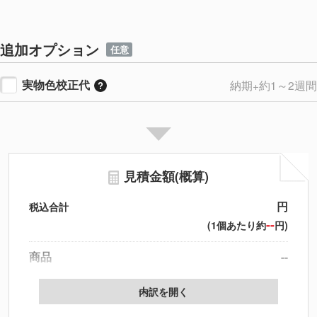
追加オプション
任意
実物色校正代
納期+約1～2週間
見積金額(概算)
円
税込合計
--
(1個あたり約
円)
商品
--
製版代
--
内訳を開く
印刷代
--