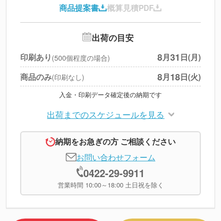
商品提案書
概算見積PDF
送料
--
※
北海道・沖縄・離島 別途
追加オプション
--
出荷の目安
円
税別合計
8
31
印刷あり
月
日(月)
(500個程度の場合)
※
上記小計は税別です
8
18
商品のみ
月
日(火)
(印刷なし)
入金・印刷データ確定後の納期です
出荷までのスケジュールを見る
納期をお急ぎの方 ご相談ください
お問い合わせフォーム
0422-29-9911
営業時間 10:00～18:00 土日祝を除く