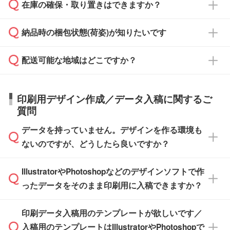
校や幼稚園・保育園であれば、同様の条件でご
たは注文フォームの『ご注文に関する備考欄』
在庫の確保・取り置きはできますか？
ご希望の納期がある場合は、お問い合わせ・お
対応できる場合がございます。
よりお知らせください。
・商品のみ注文する場合(サンプル購入を含む)
見積もり・ご注文時にその旨をお知らせくださ
ご希望の際は担当スタッフまでお気軽にご相談
ご入金確認後、1～2営業日で出荷いたしま
納品時の梱包状態(荷姿)が知りたいです
い。
ご入金確認後に在庫を確保し、注文確定のご連
ください。
す。
在庫状況や印刷スケジュールを確認のうえ、対
絡を致します。ご入金いただくまで在庫の確保
応が可能かご案内いたします。
配送可能な地域はどこですか？
はできかねますので予めご了承ください。
商品によって異なります。各ページにある商品
納期は商品や数量、印刷方法、ご納品場所、在
また、お急ぎで印刷をご希望の場合は、最短5
詳細の荷姿欄をご確認ください。
庫の有無によって異なります。正確な日程はス
営業日で出荷可能な商品もご用意しておりま
【箱入り】 商品がひとつずつ箱に入っていま
日本全国へお届けが可能です。なお、海外への
タッフまでお問い合わせください。
印刷用デザイン作成／データ入稿に関するご
す。>>
対象商品はこちら
す。(白箱、化粧箱、ブリスターパックなど)
直接納品は行っておりませんので予めご了承く
質問
※最短出荷日は商品によって異なります。各商
【袋入り】 商品がひとつずつ袋に入っていま
ださい。
また、商品ページ内の「出荷までのスケジュー
品ページにてご確認ください
す。(透明袋、デザイン袋など)
データを持っていません。デザインを作る環境も
ル」に注文予定日をご入力いただくと、おおよ
【個包装なし】 個包装がされていない状態で
ないのですが、どうしたら良いですか？
その締切日や出荷目安をご確認いただけます。
納品します。
商品在庫や印刷ラインを確保するためにも、商
※化粧箱から白箱への入れ替えや、オリジナル
IllustratorやPhotoshopなどのデザインソフトで作
品が決まりましたらお早めのご発注をお願いい
無料の「
デザインシミュレーター
」を使えば、
箱の作成は原則承っておりません。
たします。
ったデータをそのまま印刷用に入稿できますか？
PCやスマホから簡単にデザインを作成できま
す。スタンプやテンプレートも豊富なので、デ
※土日祝日を除く営業日換算です。
印刷データ入稿用のテンプレートが欲しいです／
ザインソフトがなくても安心です。
IllustratorやPhotoshop、CLIP STUDIOなどのデ
※沖縄・離島は追加日数がかかります。
入稿用のテンプレートはIllustratorやPhotoshopで
ザインソフトでこだわりのデザインを作成した