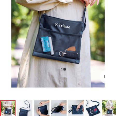
1
/
9