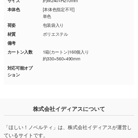
サイズ
約W240×H210mm
・商品到着後7日以上経過している場合
しく見る
本体色
[本体色指定不可]
・お客様のご都合による返品・交換依頼(商
単色
品・色・数量などの注文間違い等)
・背景がある画像からキャラクター部分だけを
荷姿
包装袋入り
使いたいです
材質
ポリエステル
シンプルな背景のデータや、使いたいキャラク
備考
ター部分の輪郭がはっきりしているデータは切
カートン入数
1箱(カートン)160個入り
り抜き処理が可能です。→
詳しく見る
約330×560×490mm
対応可能オプ
・持っているデータの背景が足りない／塗り足
ション
しの作り方が分からない
印刷したいデータが印刷範囲よりも小さい場
合、シンプルな色・柄の背景であれば拡張が可
能です。→
詳しく見る
株式会社イディアスについて
・デザインにQRコードを入れたい／QRコード
を生成してほしい
「ほしい！ノベルティ」は、株式会社イディアスが運営し
URLをご指定いただければ、QRコードを生成
ているサイトです。
いたします。配置のご相談にも応じています。