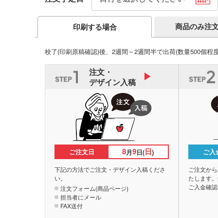
商品のみ注
印刷する場合
校了(印刷原稿確認)後、2週間～2週間半で出荷
(数量500個程
注文・
デザイン入稿
8
9
日
ご注文日
ご入
月
日(
)
下記の方法でご注文・デザイン入稿くださ
ご注文から
い。
たします。
ご入金確認
注文フォーム(商品ページ)
担当者にメール
FAX送付