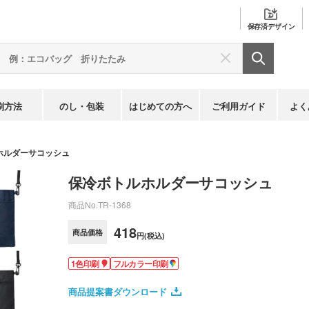
保存済
デザイン
刷方法
のし・包装
はじめての方へ
ご利用ガイド
よく
ホルダーサコッシュ
保冷ボトルホルダーサコッシュ
商品No.
TR-1368
418
商品価格
円(税込)
1色印刷
フルカラー印刷
商品提案書ダウンロード