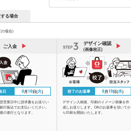
文する場合
度の場合)
デザイン
確認
ご入金
(画像校正)
8
18
火
8
19
水
金日
校了のお返事
月
日(
)
月
日(
)
翌営業日中に請求書をお送りい
デザイン入稿後、印刷のイメージ画像を作
銀行振込でお支払いください。
成しお送りします。OKのお返事を頂いてか
後の進行となります。
ら印刷を開始いたします。