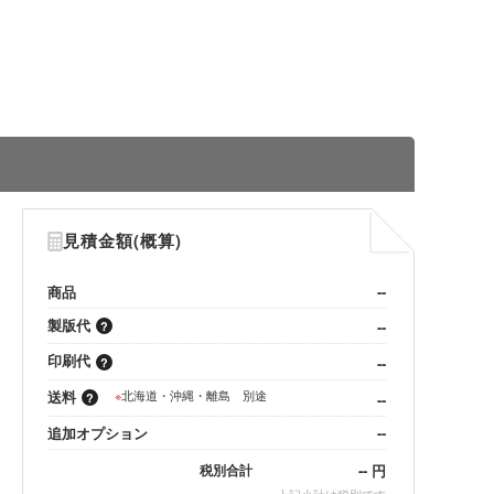
見積金額(概算)
商品
--
製版代
--
印刷代
--
送料
※
北海道・沖縄・離島 別途
--
追加オプション
--
--
円
税別合計
※
上記小計は税別です