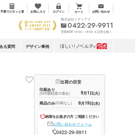
お気に入り
予算で
ピタッと君
ログイン
お問い合わせ
カート
株式会社イディアス
0422-29-9911
営業時間 10:00～18:00 土日祝を除く
ある質問
デザイン事例
出荷の目安
印刷あり
9
1
月
日(火)
(500個程度の場合)
8
19
商品のみ
(印刷なし)
月
日(水)
納期をお急ぎの方 ご相談ください
お問い合わせフォーム
0422-29-9911