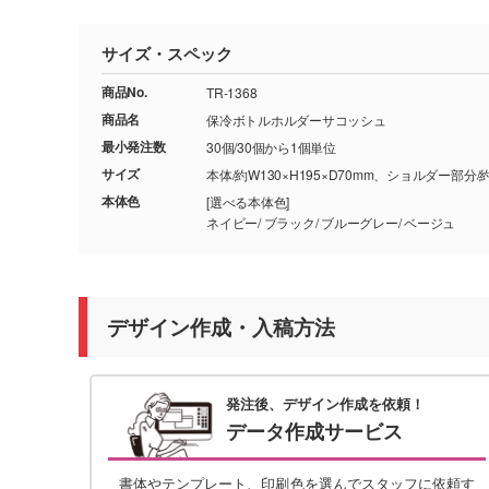
サイズ・スペック
商品No.
TR-1368
商品名
保冷ボトルホルダーサコッシュ
最小発注数
30個/30個から1個単位
サイズ
本体/約W130×H195×D70mm、ショルダー部分/
本体色
[選べる本体色]
ネイビー/ ブラック/ ブルーグレー/ ベージュ
デザイン作成・入稿方法
発注後、デザイン作成を依頼！
データ作成サービス
書体やテンプレート、印刷色を選んでスタッフに依頼す