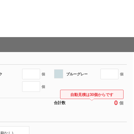
ク
ブルーグレー
個
個
個
自動見積は30個からです
0
個
合計数
印刷なし)