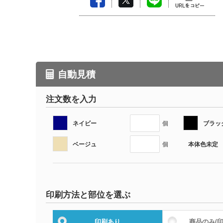
自動見積
注文数を入力
ネイビー
ブラッ
個
ベージュ
本体色未定
個
印刷方法と部位を選ぶ
印刷あり
商品のみ
(