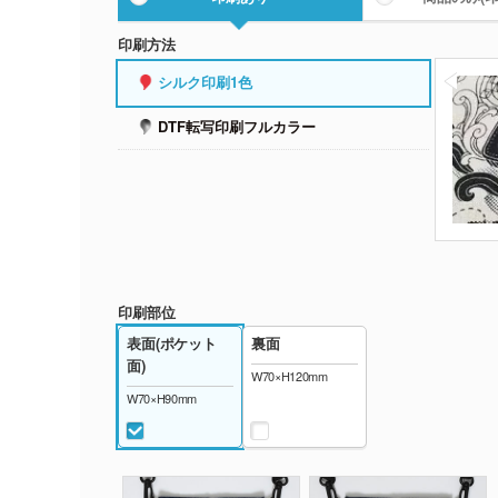
印刷方法
シルク印刷1色
DTF転写印刷フルカラー
印刷部位
表面(ポケット
裏面
面)
W70×H120mm
W70×H90mm