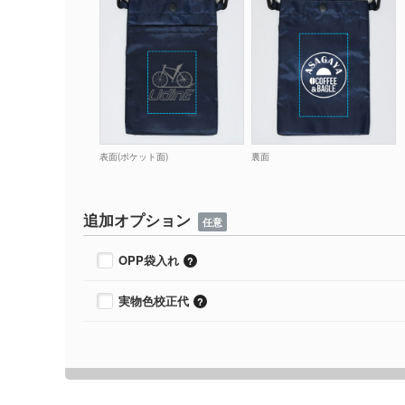
表面(ポケット面)
裏面
追加オプション
任意
OPP袋入れ
実物色校正代