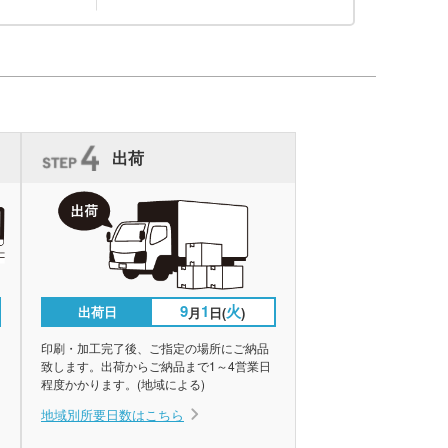
出荷
9
1
火
出荷日
月
日(
)
印刷・加工完了後、ご指定の場所にご納品
致します。出荷からご納品まで1～4営業日
程度かかります。(地域による)
地域別所要日数はこちら