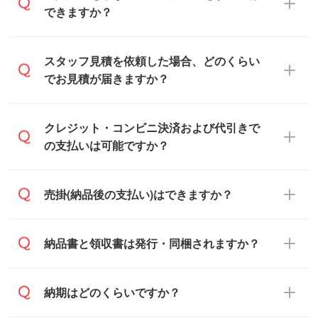
できますか？
可能です。見積・注文フォームにて『ゲス
スタッフ見積を依頼した場合、どのくらい
トのまま進む』ボタンからお進みのうえ、
でお見積が届きますか？
ご依頼ください。
通常、翌営業日までにお送りしておりま
クレジット・コンビニ決済および代引きで
す。混雑状況によっては、お時間をいただ
の支払いは可能ですか？
くこともございます。予めご了承くださ
い。土日祝日にご依頼いただいた場合は、
銀行振込のみのご対応となります。
売掛(納品後の支払い)はできますか？
翌営業日以降のご連絡となります。
基本的には先入金をお願いしております
納品書と領収書は発行・同梱されますか？
が、自治体・行政機関・学校・病院・上場
企業様 などの場合は、月末締め翌月末払い
納品書・領収書は ご依頼をいただいた場合
納期はどのくらいですか？
に対応可能です。
のみ発行しております。商品への同梱はし