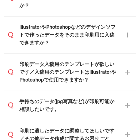
いただけます。
態で納品します。
か？
商品在庫や印刷ラインを確保するために
※化粧箱から白箱への入れ替えや、オリジナ
も、商品が決まりましたらお早めのご発注
ル箱の作成は原則承っておりません。
をお願いいたします。
無料の「
デザインシミュレーター
」を使え
IllustratorやPhotoshopなどのデザインソフ
ば、PCやスマホから簡単にデザインを作成
トで作ったデータをそのまま印刷用に入稿
※土日祝日を除く営業日換算です。
できます。スタンプやテンプレートも豊富
できますか？
※沖縄・離島は追加日数がかかります。
なので、デザインソフトがなくても安心で
す。
IllustratorやPhotoshop、CLIP STUDIOなどの
印刷データ入稿用のテンプレートが欲しい
デザインソフトでこだわりのデザインを作
です／入稿用のテンプレートはIllustratorや
また、「
データ作成サービス
」もご利用い
成したい方は、
完全データ入稿
がおすすめ
Photoshopで使用できますか？
ただけます。ご希望の文言・書体・印刷色
です。
をお知らせいただければ、弊社にて無料で
「.ai」形式または「.psd」形式で保存し、
デザインデータを1点作成いたします。
一部商品は入稿用テンプレートのご用意が
手持ちのデータ(jpg写真など)が印刷可能か
お見積・ご注文フォームにアップロードし
あります。各商品ページの『印刷方法・テ
相談したいです。
てご入稿ください。
ンプレート』からダウンロードをお願いい
たします。
ご入稿後は経験豊富なスタッフがデータに
印刷に適したデータ・解像度かどうか、担
印刷に適したデータに調整してほしいです
入稿用のテンプレートはPDF形式ですが、
不備がないかチェックし、お客様と確認し
当スタッフが事前に確認いたします。
／その他データ作成に関するお困りごと