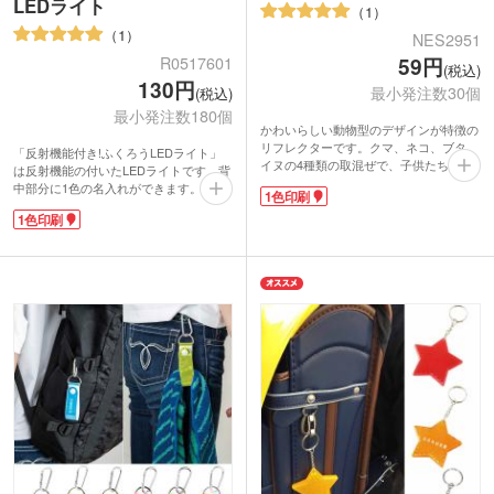
LEDライト
1
1
NES2951
R0517601
59円
(税込)
130円
最小発注数30個
(税込)
最小発注数180個
かわいらしい動物型のデザインが特徴の
リフレクターです。クマ、ネコ、ブタ、
「反射機能付き!ふくろうLEDライト」
イヌの4種類の取混ぜで、子供たちに大
は反射機能の付いたLEDライトです。背
人気。車や自転車のライトに反射して、
中部分に1色の名入れができます。
1色印刷
暗い場所でも相手に居場所を知らせ、安
ふくろうのおなかを押すと内蔵LEDライ
全性を高めます。ランドセルやバッグに
1色印刷
トが点灯します。手に持つランタンが光
簡単に取り付けられるので、登下校時の
るような、遊びゴコロのあるデザインが
交通安全対策に最適。実用性とかわいさ
キュート!
を兼ね備えたアイテムです。
LEDライトはしっかりとした明るさがあ
表面に1色印刷が可能。防犯イベントや
るので、暗闇での鍵穴探しや自転車置き
交通安全キャンペーンでの配布用ノベル
場で鍵を落としたときなど、困ったとき
ティとして活躍します。
に助かるアイテムです。
電池交換ができませんが、電池が切れた
後でもリフレクターとして利用できま
す。