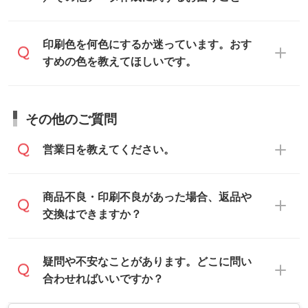
IllustratorやPhotoshopで開いてご利用いた
てから印刷に進みますので、ご安心くださ
データはお見積・ご注文・
お問い合わせフ
だけます。詳しい手順は「
入稿テンプレー
い。
ォーム
へ添付いただくか、担当スタッフ宛
トの使い方
」をご確認ください。
データ作成でお困りの際には、担当スタッ
印刷色を何色にするか迷っています。おす
にメールでお送りください。
フがサポートいたしますのでお気軽にご相
すめの色を教えてほしいです。
仕上がりに影響しそうな点もチェックいた
談ください。
しますので、データのご相談だけでもお気
お問い合わせフォーム
や、見積/注文フォー
軽にお問い合わせください。
お見積・ご注文・
お問い合わせフォーム
か
ムから添付してお送りください。
その他のご質問
らご相談いただきますと、担当スタッフが
なお、印刷用データの作り方に関する詳細
お客様のご希望や商品の本体色を確認し、
・解像度の低いデータをトレース/調整して
営業日を教えてください。
は、「
完全データ入稿
」をご参照くださ
印刷色をご提案させていただきます。
ほしい
い。
本体色がブラック、ネイビーなど濃色の場
解像度の低い画像や、手書きのイラスト、
合は白色か淡い色の印刷色をおすすめして
営業日は平日の10:00～18:00で、土日祝日
商品不良・印刷不良があった場合、返品や
写真などを、印刷に適したベクターデータ
おります。
はお休みとなります。注文・見積・お問い
交換はできますか？
に変換します。→
詳しく見る
本体色がナチュラルなど淡色の場合、印刷
合わせは、土日祝日でもお送りいただけれ
をくっきりと目立たせたいときは濃い印刷
ば、出社後速やかに対応いたします。
・フルカラーデータを1色に変換してほしい
お手数をお掛けいたしますが、至急担当ス
疑問や不安なことがあります。どこに問い
色が、柔らかい雰囲気にしたいときは淡い
シルク印刷、レーザー彫刻など印刷方法に
タッフまでご連絡ください。商品の状況を
合わせればいいですか？
印刷色が映えます。
あわせて、フルカラーのデータを1色になお
確認し、改めてご案内いたします。
します。→
詳しく見る