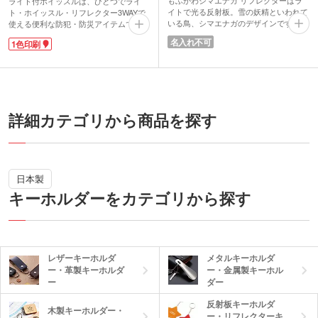
もふかわシマエナガ リフレクターはラ
ライト付ホイッスルは、ひとつでライ
イトで光る反射板。雪の妖精といわれて
ト・ホイッスル・リフレクター3WAYで
いる鳥、シマエナガのデザインです。コ
使える便利な防犯・防災アイテムです。
ロンとしたフォルムがかわいいですね。
1色印刷が可能なので、宣伝効果もあり
名入れ不可
1色印刷
ストラップ付だから簡単にバッグやリュ
防犯・防災イベントや学校行事での粗品
ック、ランドセルなどに付けることがで
としても意義のあるノベルティとしてお
きます。
すすめです。
ライトに反射して存在を知らせてくれる
災害時用だけでなく、登山やキャンプな
リフレクターは夜間の防犯・防災グッズ
どのアウトドアに携帯しても安心。ホイ
として人気です。メール便で送れるサイ
ッスルがクルっと回転しコンパクトに収
ズ・重量なのでDM用のノベルティとし
納でき、ホイッスル部分の破損を防止で
詳細カテゴリから商品を探す
てもオススメ。
きます。本体色レッド・イエロー・ホワ
イトの3色からお選びください。
日本製
キーホルダーをカテゴリから探す
レザーキーホルダ
メタルキーホルダ
ー・革製キーホルダ
ー・金属製キーホル
ー
ダー
反射板キーホルダ
木製キーホルダー・
ー・リフレクターキ