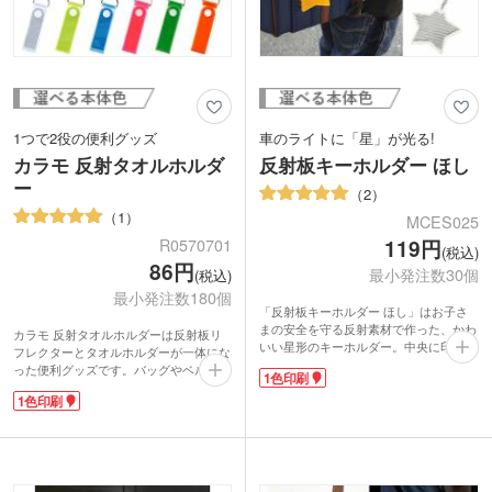
1つで2役の便利グッズ
車のライトに「星」が光る!
カラモ 反射タオルホルダ
反射板キーホルダー ほし
ー
2
1
MCES025
R0570701
119円
(税込)
86円
最小発注数30個
(税込)
最小発注数180個
「反射板キーホルダー ほし」はお子さ
まの安全を守る反射素材で作った、かわ
カラモ 反射タオルホルダーは反射板リ
いい星形のキーホルダー。中央に印刷が
フレクターとタオルホルダーが一体にな
できますので、イベント名・大会ロゴを
った便利グッズです。バッグやベルトル
1色印刷
名入れして自治会主催の安全協会イベン
ープに簡単につけられるカラビナ付き
トや集会などの参加賞や、こども会の景
1色印刷
で、工事現場や外での作業時に大活躍!
品・記念品などに使えるノベルティで
リフレクターのループ部分にタオルを通
す。
しておけば、すぐに使えます。リフレク
車のライトを反射して光る素材は、いろ
ターキーホルダーとして、夜道の安全対
いろな防犯・防災グッズに採用されてい
策にもなります。
ます。男子女子問わない星形だから、ラ