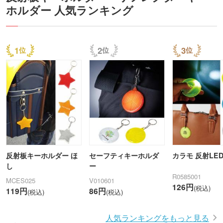
ホルダー 人気ランキング
1
2
3
反射板キーホルダー ほ
セーフティキーホルダ
カラモ 反射LE
し
ー
R0585001
MCES025
V010601
126円
(税込)
119円
86円
(税込)
(税込)
人気ランキングをもっと見る