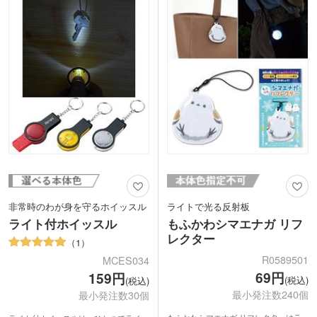
1色名入れをして、交通安全のイベント
ンドセルやバッグなどに手軽に付けられ
やスポーツイベントで配布するのがおす
ますよ。小ロットでのお申し込みもでき
すめです。外出先でも頻繁に手洗いをす
ます。
る今の時代にぴったりな、タオルの持ち
運びに便利なノベルティ。ポストインも
可能でDMとして送ることもできます。
非常時のわが身を守るホイッスル
ライトで光る反射板
ライト付ホイッスル
もふかわシマエナガ リフ
レクター
1
R0589501
MCES034
69円
159円
(税込)
(税込)
最小発注数240個
最小発注数30個