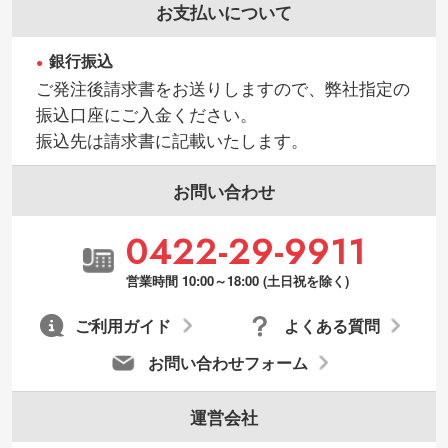
お支払いについて
見る
銀行振込
・持っているデータの背景が足りない／塗
ご発注後請求書をお送りしますので、弊社指定の
り足しの作り方が分からない
振込口座にご入金ください。
印刷したいデータが印刷範囲よりも小さい
振込先は請求書に記載いたします。
場合、シンプルな色・柄の背景であれば拡
張が可能です。→
詳しく見る
お問い合わせ
・デザインにQRコードを入れたい／QRコ
0422-29-9911
ードを生成してほしい
URLをご指定いただければ、QRコードを生
営業時間 10:00～18:00 (土日祝を除く)
成いたします。配置のご相談にも応じてい
ます。→
詳しく見る
ご利用ガイド
よくある質問
お問い合わせフォーム
運営会社