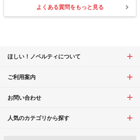
また、お選びいただいた印刷色が本体色に
よくある質問をもっと見る
お問い合わせフォームをご利用ください。1
【返品・交換の対象】
合わない場合や仕上がりに影響しそうな場
・1色印刷でグラデーションや濃淡を表現し
営業日以内に担当スタッフよりメールにて
・お届け時に商品が損傷・故障している場
合は、スタッフから別の色をご案内するこ
たい
ご連絡いたします。
合
ともございます。
網点という技法で濃淡を表現することがで
お急ぎの場合はお電話でのご質問も受け付
・ご注文と異なる商品が届いた場合
きます。濃淡の差が分かるデータに調整い
けております。下記電話番号までお問い合
・印刷不良があった場合
たします。→
詳しく見る
わせください。
※印刷不良は原則として“再印刷”でご対応さ
ほしい！ノベルティについて
せていただいております。
・コーポレートカラーを使って印刷したい
TEL：0422-29-9911 営業時間10:00～
※詳しくは「
商品の良品基準について
」をご
／印刷色にこだわりがある
18:00(土日祝日除く)
覧ください。
DIC・PANTONEなどのカラーチップの指定
ご利用案内
お問い合わせフォームはこちら
や、現物支給による色指定も承っておりま
【返品・交換ができない場合】
す。→
詳しく見る
・お客様の元で商品を加工された場合、ま
お問い合わせ
たは商品が破損した場合
・背景がある画像からキャラクター部分だ
・商品到着後7日以上経過している場合
けを使いたいです
人気のカテゴリから探す
・お客様のご都合による返品・交換依頼(商
シンプルな背景のデータや、使いたいキャ
品・色・数量などの注文間違い等)
ラクター部分の輪郭がはっきりしているデ
ータは切り抜き処理が可能です。→
詳しく