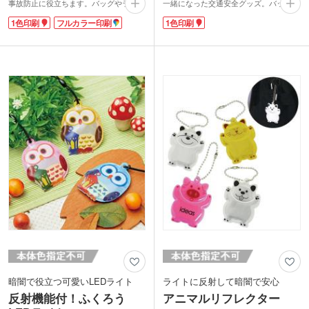
事故防止に役立ちます。バッグやランド
一緒になった交通安全グッズ。バッグや
セル、自転車にキーホルダー感覚で簡単
ベルトに吊り下げておけば夜間や荒天時
1色印刷
フルカラー印刷
1色印刷
に取り付け可能。通勤・通学、夜間のウ
の安全を守ってくれます。
ォーキングなど、子どもから大人まで幅
中心に1色ロゴ印刷ができるので、子供
広くご使用いただけます。
会・敬老会などの団体名を入れてノベル
1色印刷・フルカラー印刷に対応してお
ティにおすすめです。シンプルデザイン
り、安全教室の記念品や防犯キャンペー
で、幅広い層でお使いいだたけます。長
ンのノベルティに最適です。実用性の高
3封筒での郵送も可能です。
いオリジナル安全グッズで、安心を届け
電池交換ができませんが、電池が切れた
ませんか？
後でもリフレクターとして利用できま
す。
動画提供 : SELECTIONS
暗闇で役立つ可愛いLEDライト
ライトに反射して暗闇で安心
反射機能付！ふくろう
アニマルリフレクター