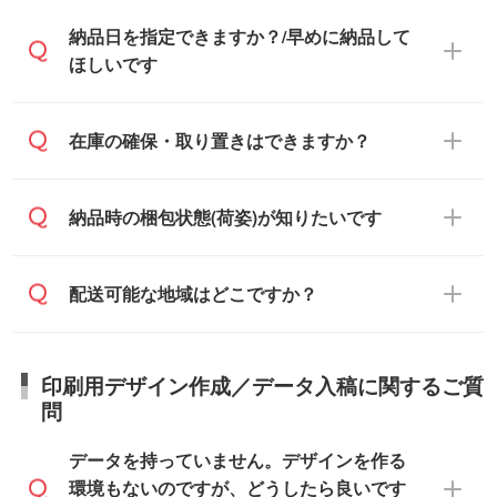
ておらず、通常はPDFデータをメール添付
また、卒業・卒園記念品で対策委員会や個
・印刷する場合(500個程度)
納品日を指定できますか？/早めに納品して
でお送りします。
人様からご注文いただく場合でも、お支払
ご入金、イメージ画像の校了から約2週間
ほしいです
原本の郵送をご希望の場合は、担当スタッ
い元が学校や幼稚園・保育園であれば、同
～2週間半でご納品いたします。
フまたは注文フォームの『ご注文に関する
様の条件でご対応できる場合がございま
備考欄』よりお知らせください。
す。
ご希望の納期がある場合は、お問い合わ
在庫の確保・取り置きはできますか？
・商品のみ注文する場合(サンプル購入を含
ご希望の際は担当スタッフまでお気軽にご
せ・お見積もり・ご注文時にその旨をお知
む)
相談ください。
らせください。
ご入金確認後、1～2営業日で出荷いたし
ご入金確認後に在庫を確保し、注文確定の
納品時の梱包状態(荷姿)が知りたいです
在庫状況や印刷スケジュールを確認のう
ます。
ご連絡を致します。ご入金いただくまで在
え、対応が可能かご案内いたします。
庫の確保はできかねますので予めご了承く
また、お急ぎで印刷をご希望の場合は、最
納期は商品や数量、印刷方法、ご納品場
商品によって異なります。各ページにある
配送可能な地域はどこですか？
ださい。
短5営業日で出荷可能な商品もご用意してお
所、在庫の有無によって異なります。正確
商品詳細の荷姿欄をご確認ください。
ります。>>
対象商品はこちら
な日程はスタッフまでお問い合わせくださ
【箱入り】 商品がひとつずつ箱に入って
※最短出荷日は商品によって異なります。各
い。
日本全国へお届けが可能です。なお、海外
います。(白箱、化粧箱、ブリスターパック
印刷用デザイン作成／データ入稿に関するご質
商品ページにてご確認ください
への直接納品は行っておりませんので予め
など)
問
また、商品ページ内の「出荷までのスケジ
ご了承ください。
【袋入り】 商品がひとつずつ袋に入って
ュール」に注文予定日をご入力いただく
います。(透明袋、デザイン袋など)
データを持っていません。デザインを作る
と、おおよその締切日や出荷目安をご確認
【個包装なし】 個包装がされていない状
環境もないのですが、どうしたら良いです