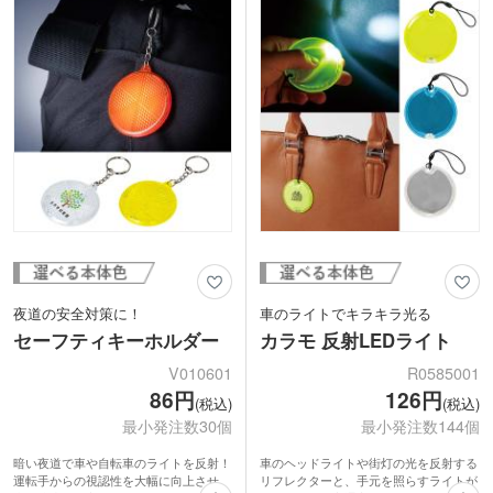
夜道の安全対策に！
車のライトでキラキラ光る
セーフティキーホルダー
カラモ 反射LEDライト
V010601
R0585001
86円
126円
(税込)
(税込)
最小発注数30個
最小発注数144個
暗い夜道で車や自転車のライトを反射！
車のヘッドライトや街灯の光を反射する
運転手からの視認性を大幅に向上させ、
リフレクターと、手元を照らすライトが