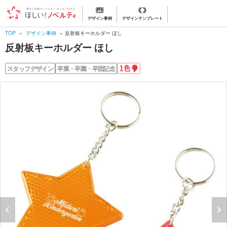
デザイン事例
デザインテンプレート
TOP
デザイン事例
反射板キーホルダー ほし
反射板キーホルダー ほし
1
スタッフデザイン
卒業・卒園・卒団記念
色
名
入
れ