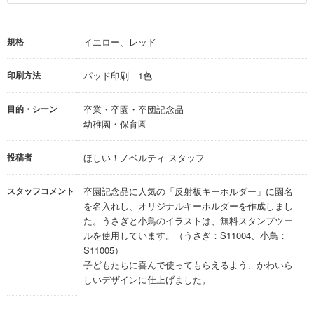
規格
イエロー、レッド
印刷方法
パッド印刷 1色
目的・シーン
卒業・卒園・卒団記念品
幼稚園・保育園
投稿者
ほしい！ノベルティ スタッフ
スタッフコメント
卒園記念品に人気の「反射板キーホルダー」に園名
を名入れし、オリジナルキーホルダーを作成しまし
た。うさぎと小鳥のイラストは、無料スタンプツー
ルを使用しています。（うさぎ：S11004、小鳥：
S11005）
子どもたちに喜んで使ってもらえるよう、かわいら
しいデザインに仕上げました。