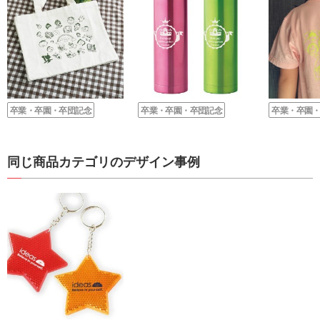
卒業・卒園・卒団記念
卒業・卒園・卒団記念
卒業・卒園
同じ商品カテゴリのデザイン事例