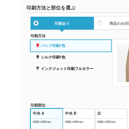
印刷方法と部位を選ぶ
印刷あり
商品のみ
(
印刷方法
パッド印刷1色
シルク印刷1色
インクジェット印刷フルカラー
印刷部位
中央 A
中央 B
左
W35×H35mm
W20×H50mm
W30×H35mm