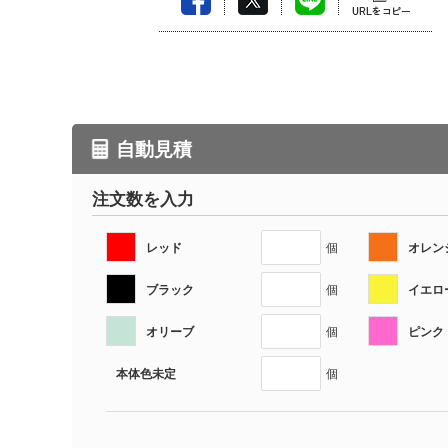
自動見積
注文数を入力
レッド
オレン
個
ブラック
イエロ
個
オリーブ
ピンク
個
本体色未定
個