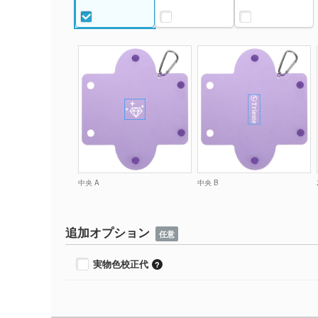
中央 A
中央 B
追加オプション
任意
実物色校正代