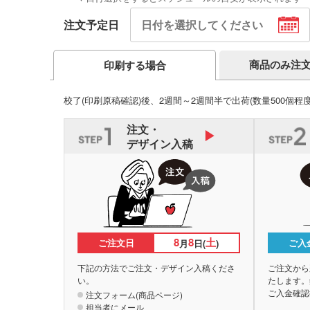
注文予定日
商品のみ注
印刷する場合
校了(印刷原稿確認)後、2週間～2週間半で出荷
(数量500個程
注文・
デザイン入稿
8
8
土
ご注文日
ご入
月
日(
)
下記の方法でご注文・デザイン入稿くださ
ご注文から
い。
たします。
ご入金確認
注文フォーム(商品ページ)
担当者にメール