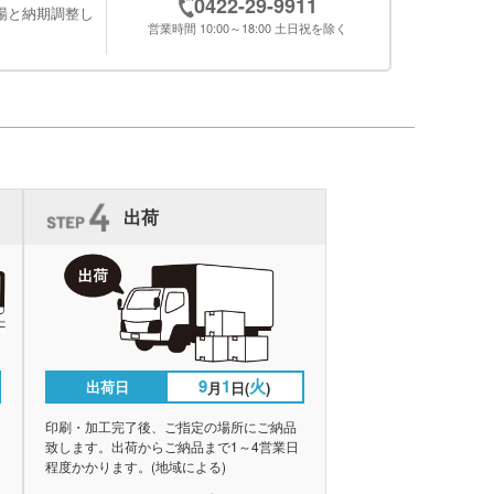
0422-29-9911
場と納期調整し
営業時間 10:00～18:00 土日祝を除く
出荷
9
1
火
出荷日
月
日(
)
印刷・加工完了後、ご指定の場所にご納品
致します。出荷からご納品まで1～4営業日
程度かかります。(地域による)