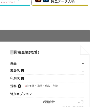
見積金額(概算)
商品
--
製版代
--
印刷代
--
送料
※
北海道・沖縄・離島 別途
--
追加オプション
--
--
円
税別合計
※
上記小計は税別です