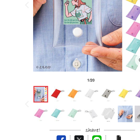
1
/
20