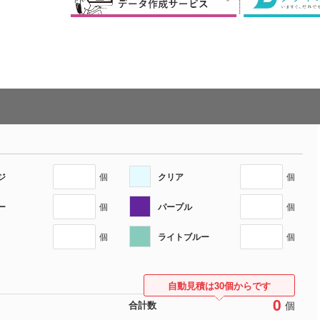
ジ
クリア
個
個
ー
パープル
個
個
ライトブルー
個
個
自動見積は30個からです
0
個
合計数