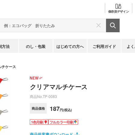
保存済
デザイン
刷方法
のし・包装
はじめての方へ
ご利用ガイド
よく
ルチケース
クリアマルチケース
商品No.
TP-0083
187
商品価格
円(税込)
1色印刷
フルカラー印刷
商品提案書ダウンロード