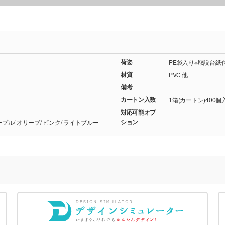
荷姿
PE袋入り※取説台紙
材質
PVC 他
備考
カートン入数
1箱(カートン)400個
対応可能オプ
ション
レッド/ オレンジ/ クリア/ ブラック/ イエロー/ パープル/ オリーブ/ ピンク/ ライトブルー