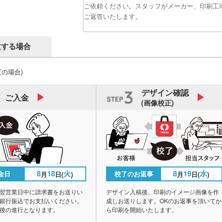
ご依頼ください。スタッフがメーカー、印刷工
ご返答いたします。
文する場合
度の場合)
デザイン
確認
ご入金
(画像校正)
8
18
火
8
19
水
金日
校了のお返事
月
日(
)
月
日(
)
翌営業日中に請求書をお送りい
デザイン入稿後、印刷のイメージ画像を作
銀行振込でお支払いください。
成しお送りします。OKのお返事を頂いてか
後の進行となります。
ら印刷を開始いたします。