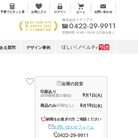
お気に入り
予算で
ピタッと君
ログイン
お問い合わせ
カート
株式会社イディアス
0422-29-9911
営業時間 10:00～18:00 土日祝を除く
ある質問
デザイン事例
出荷の目安
印刷あり
9
1
月
日(火)
(500個程度の場合)
8
19
商品のみ
(印刷なし)
月
日(水)
納期をお急ぎの方 ご相談ください
お問い合わせフォーム
0422-29-9911