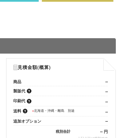
見積金額(概算)
商品
--
製版代
--
印刷代
--
送料
※
北海道・沖縄・離島 別途
--
追加オプション
--
--
円
税別合計
※
上記小計は税別です