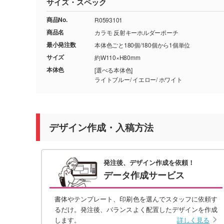
サイズ・スペック
商品No.
R0593101
商品名
カラモ 反射キーホルダーポーチ
最小発注数
本体色ごと180個/180個から1個単位
サイズ
約W110×H80mm
本体色
[選べる本体色]
ライトブルー/ イエロー/ ホワイト
デザイン作成・入稿方法
発注後、デザイン作成を依頼！
データ作成サービス
書体やテンプレート、印刷色を選んでスタッフに依頼す
るだけ。発注後、バランスよく配置したデザインを作成
します。
詳しく見る