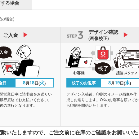
文する場合
度の場合)
デザイン
確認
ご入金
(画像校正)
8
18
火
8
19
水
金日
校了のお返事
月
日(
)
月
日(
)
翌営業日中に請求書をお送りい
デザイン入稿後、印刷のイメージ画像を作
銀行振込でお支払いください。
成しお送りします。OKのお返事を頂いてか
後の進行となります。
ら印刷を開始いたします。
変動いたしますので、
ご注文前に在庫のご確認をお願いいた