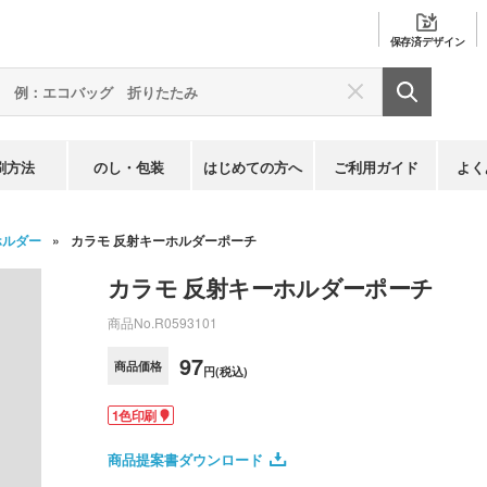
保存済
デザイン
刷方法
のし・包装
はじめての方へ
ご利用ガイド
よく
ホルダー
カラモ 反射キーホルダーポーチ
カラモ 反射キーホルダーポーチ
商品No.
R0593101
97
商品価格
円(税込)
1色印刷
商品提案書ダウンロード