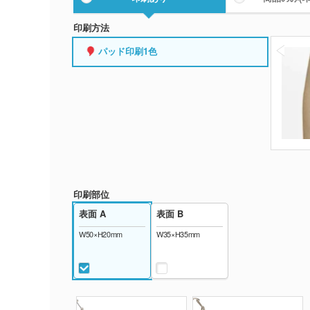
印刷方法
パッド印刷1色
印刷部位
表面 A
表面 B
W50×H20mm
W35×H35mm