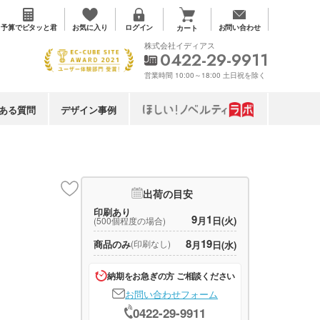
お気に入り
予算で
ピタッと君
ログイン
お問い合わせ
カート
株式会社イディアス
0422-29-9911
営業時間 10:00～18:00 土日祝を除く
ある質問
デザイン事例
出荷の目安
印刷あり
9
1
月
日(火)
(500個程度の場合)
8
19
商品のみ
(印刷なし)
月
日(水)
納期をお急ぎの方 ご相談ください
お問い合わせフォーム
0422-29-9911