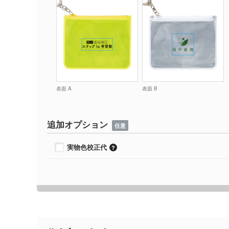
表面 A
表面 B
追加オプション
任意
実物色校正代