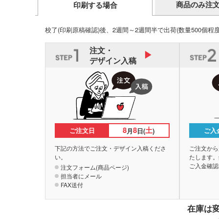
商品のみ注
印刷する場合
校了(印刷原稿確認)後、2週間～2週間半で出荷
(数量500個程
注文・
デザイン入稿
8
8
土
ご注文日
ご入
月
日(
)
下記の方法でご注文・デザイン入稿くださ
ご注文から
い。
たします。
ご入金確認
注文フォーム(商品ページ)
担当者にメール
FAX送付
在庫は