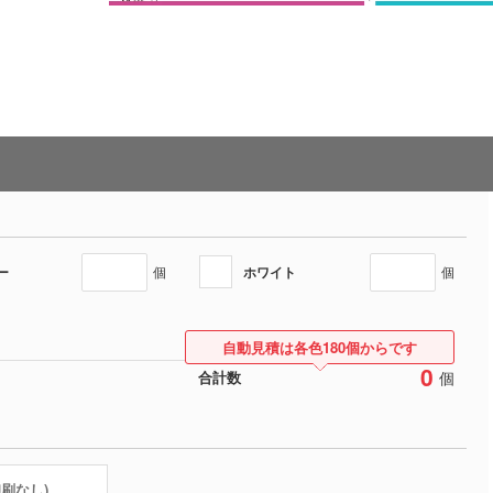
ー
ホワイト
個
個
自動見積は各色180個からです
0
個
合計数
印刷なし)