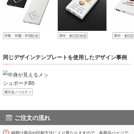
卒業・卒園・卒団記念
周年・創立記念品
周年・創立
同じデザインテンプレートを使用したデザイン事例
展示会ノベルティ
ご注文の流れ
納期は商品や印刷方法により異なりますので、各商品ページで