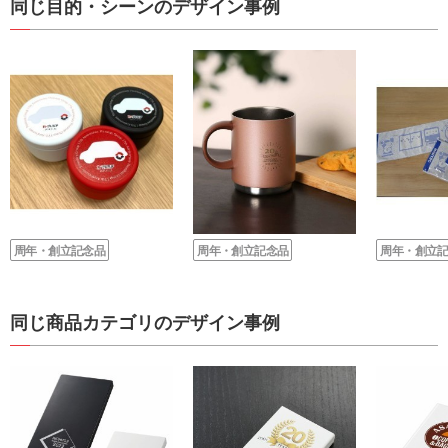
同じ目的・シーンのデザイン事例
周年・創立記念品
周年・創立記念品
周年・創立
同じ商品カテゴリのデザイン事例