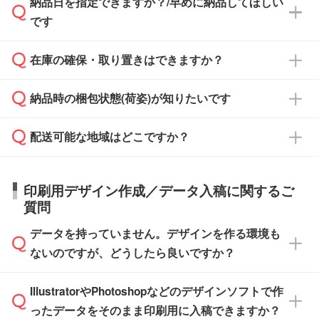
納品日を指定できますか？/早めに納品してほしい
ず、通常はPDFデータをメール添付でお送りし
・印刷する場合(500個程度)
また、卒業・卒園記念品で対策委員会や個人様
です
ます。
ご入金、イメージ画像の校了から約2週間～2
からご注文いただく場合でも、お支払い元が学
原本の郵送をご希望の場合は、担当スタッフま
週間半でご納品いたします。
校や幼稚園・保育園であれば、同様の条件でご
たは注文フォームの『ご注文に関する備考欄』
在庫の確保・取り置きはできますか？
ご希望の納期がある場合は、お問い合わせ・お
対応できる場合がございます。
よりお知らせください。
・商品のみ注文する場合(サンプル購入を含む)
見積もり・ご注文時にその旨をお知らせくださ
ご希望の際は担当スタッフまでお気軽にご相談
ご入金確認後、1～2営業日で出荷いたしま
納品時の梱包状態(荷姿)が知りたいです
い。
ご入金確認後に在庫を確保し、注文確定のご連
ください。
す。
在庫状況や印刷スケジュールを確認のうえ、対
絡を致します。ご入金いただくまで在庫の確保
応が可能かご案内いたします。
配送可能な地域はどこですか？
はできかねますので予めご了承ください。
商品によって異なります。各ページにある商品
納期は商品や数量、印刷方法、ご納品場所、在
また、お急ぎで印刷をご希望の場合は、最短5
詳細の荷姿欄をご確認ください。
庫の有無によって異なります。正確な日程はス
営業日で出荷可能な商品もご用意しておりま
【箱入り】 商品がひとつずつ箱に入っていま
日本全国へお届けが可能です。なお、海外への
タッフまでお問い合わせください。
印刷用デザイン作成／データ入稿に関するご
す。>>
対象商品はこちら
す。(白箱、化粧箱、ブリスターパックなど)
直接納品は行っておりませんので予めご了承く
質問
※最短出荷日は商品によって異なります。各商
【袋入り】 商品がひとつずつ袋に入っていま
ださい。
また、商品ページ内の「出荷までのスケジュー
品ページにてご確認ください
す。(透明袋、デザイン袋など)
データを持っていません。デザインを作る環境も
ル」に注文予定日をご入力いただくと、おおよ
【個包装なし】 個包装がされていない状態で
ないのですが、どうしたら良いですか？
その締切日や出荷目安をご確認いただけます。
納品します。
商品在庫や印刷ラインを確保するためにも、商
※化粧箱から白箱への入れ替えや、オリジナル
IllustratorやPhotoshopなどのデザインソフトで作
品が決まりましたらお早めのご発注をお願いい
無料の「
デザインシミュレーター
」を使えば、
箱の作成は原則承っておりません。
たします。
ったデータをそのまま印刷用に入稿できますか？
PCやスマホから簡単にデザインを作成できま