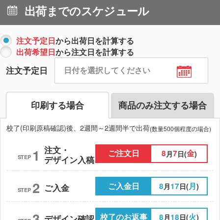
出荷までのスケジュール
注文予定日
から出荷日を計算する
出荷希望日
から注文日を計算する
注文予定日
印刷する場合
商品のみ注文する場合
校了(印刷原稿確認)後、2週間～2週間半で出荷
(数量500個程度の場合)
注文・
1
ご注文日
8
7
金
月
日(
)
STEP
デザイン入稿
2
ご入金日
8
17
月
月
日(
)
ご入金
STEP
3
校了のお返事
8
18
火
月
日(
)
デザイン確認