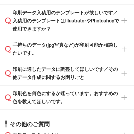
す。スタンプやテンプレートも豊富なので、デ
※土日祝日を除く営業日換算です。
印刷データ入稿用のテンプレートが欲しいです／
ザインソフトがなくても安心です。
IllustratorやPhotoshop、CLIP STUDIOなどのデ
※沖縄・離島は追加日数がかかります。
入稿用のテンプレートはIllustratorやPhotoshopで
ザインソフトでこだわりのデザインを作成した
また、「
データ作成サービス
」もご利用いただ
使用できますか？
い方は、
完全データ入稿
がおすすめです。
けます。ご希望の文言・書体・印刷色をお知ら
「.ai」形式または「.psd」形式で保存し、お見
せいただければ、弊社にて無料でデザインデー
積・ご注文フォームにアップロードしてご入稿
手持ちのデータ(jpg写真など)が印刷可能か相談し
一部商品は入稿用テンプレートのご用意があり
タを1点作成いたします。
ください。
たいです。
ます。各商品ページの『印刷方法・テンプレー
ト』からダウンロードをお願いいたします。
ご入稿後は経験豊富なスタッフがデータに不備
印刷に適したデータに調整してほしいです／その
入稿用のテンプレートはPDF形式ですが、
印刷に適したデータ・解像度かどうか、担当ス
がないかチェックし、お客様と確認してから印
IllustratorやPhotoshopで開いてご利用いただけ
他データ作成に関するお困りごと
タッフが事前に確認いたします。
刷に進みますので、ご安心ください。
ます。詳しい手順は「
入稿テンプレートの使い
データはお見積・ご注文・
お問い合わせフォー
方
」をご確認ください。
印刷色を何色にするか迷っています。おすすめの
ム
へ添付いただくか、担当スタッフ宛にメール
データ作成でお困りの際には、担当スタッフが
でお送りください。
色を教えてほしいです。
サポートいたしますのでお気軽にご相談くださ
仕上がりに影響しそうな点もチェックいたしま
い。
すので、データのご相談だけでもお気軽にお問
お問い合わせフォーム
や、見積/注文フォーム
お見積・ご注文・
お問い合わせフォーム
からご
その他のご質問
い合わせください。
から添付してお送りください。
相談いただきますと、担当スタッフがお客様の