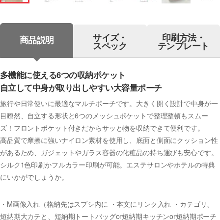
サイズ・
印刷方法・
商品説明
スペック
テンプレート
多機能に使える6つの収納ポケット
自立して中身が取り出しやすい大容量ポーチ
旅行や日常使いに最適なマルチポーチです。大きく開く設計で中身が一
目瞭然、自立する形状と6つのメッシュポケットで整理整頓もスムー
ズ！フロントポケット付きだからサッと物を収納できて便利です。
高品質で摩擦に強いナイロン素材を使用し、底面と側面にクッション性
があるため、ガジェットやガラス容器の化粧品の持ち運びも安心です。
シルク1色印刷かフルカラー印刷が可能。エステサロンやホテルの特典
にいかがでしょうか。
・M画像入れ（格納先はスプシ内に ・本文にリンク入れ ・カテゴリ、
短納期大カテと、短納期トートバッグor短納期キッチンor短納期ポーチ