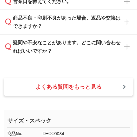
ご希望や商品の本体色を確認し、印刷色をご提
営業日を教えてください。
なお、印刷用データの作り方に関する詳細は、
・解像度の低いデータをトレース/調整してほ
案させていただきます。
「
完全データ入稿
」をご参照ください。
しい
本体色がブラック、ネイビーなど濃色の場合は
商品不良・印刷不良があった場合、返品や交換は
営業日は平日の10:00～18:00で、土日祝日はお
解像度の低い画像や、手書きのイラスト、写真
白色か淡い色の印刷色をおすすめしておりま
できますか？
休みとなります。注文・見積・お問い合わせ
などを、印刷に適したベクターデータに変換し
す。
は、土日祝日でもお送りいただければ、出社後
ます。→
詳しく見る
本体色がナチュラルなど淡色の場合、印刷をく
疑問や不安なことがあります。どこに問い合わせ
速やかに対応いたします。
お手数をお掛けいたしますが、至急担当スタッ
っきりと目立たせたいときは濃い印刷色が、柔
ればいいですか？
フまでご連絡ください。商品の状況を確認し、
・フルカラーデータを1色に変換してほしい
らかい雰囲気にしたいときは淡い印刷色が映え
改めてご案内いたします。
シルク印刷、レーザー彫刻など印刷方法にあわ
ます。
せて、フルカラーのデータを1色になおしま
お問い合わせフォームをご利用ください。1営
【返品・交換の対象】
す。→
詳しく見る
業日以内に担当スタッフよりメールにてご連絡
また、お選びいただいた印刷色が本体色に合わ
・お届け時に商品が損傷・故障している場合
いたします。
ない場合や仕上がりに影響しそうな場合は、ス
よくある質問をもっと見る
・ご注文と異なる商品が届いた場合
・1色印刷でグラデーションや濃淡を表現した
お急ぎの場合はお電話でのご質問も受け付けて
タッフから別の色をご案内することもございま
・印刷不良があった場合
い
おります。下記電話番号までお問い合わせくだ
す。
※印刷不良は原則として“再印刷”でご対応させ
網点という技法で濃淡を表現することができま
さい。
ていただいております。
す。濃淡の差が分かるデータに調整いたしま
サイズ・スペック
※詳しくは「
商品の良品基準について
」をご覧
す。→
詳しく見る
TEL：0422-29-9911 営業時間10:00～
ください。
18:00(土日祝日除く)
商品No.
DECO0084
・コーポレートカラーを使って印刷したい／印