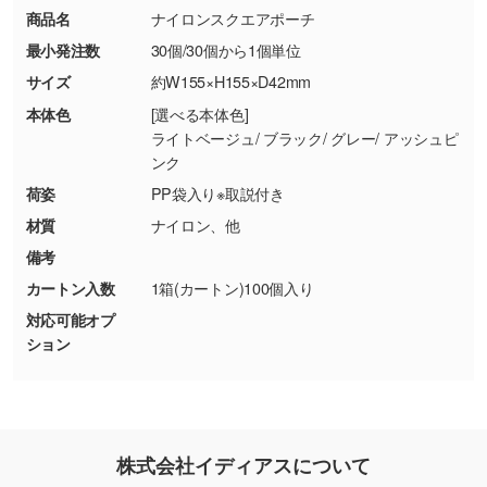
お問い合わせフォームはこちら
商品名
ナイロンスクエアポーチ
【返品・交換ができない場合】
刷色にこだわりがある
最小発注数
30個/30個から1個単位
・お客様の元で商品を加工された場合、または
DIC・PANTONEなどのカラーチップの指定や、
商品が破損した場合
現物支給による色指定も承っております。→
詳
サイズ
約W155×H155×D42mm
・商品到着後7日以上経過している場合
しく見る
本体色
[選べる本体色]
・お客様のご都合による返品・交換依頼(商
ライトベージュ/ ブラック/ グレー/ アッシュピ
品・色・数量などの注文間違い等)
・背景がある画像からキャラクター部分だけを
ンク
使いたいです
荷姿
PP袋入り※取説付き
シンプルな背景のデータや、使いたいキャラク
材質
ナイロン、他
ター部分の輪郭がはっきりしているデータは切
備考
り抜き処理が可能です。→
詳しく見る
カートン入数
1箱(カートン)100個入り
対応可能オプ
・持っているデータの背景が足りない／塗り足
ション
しの作り方が分からない
印刷したいデータが印刷範囲よりも小さい場
合、シンプルな色・柄の背景であれば拡張が可
能です。→
詳しく見る
株式会社イディアスについて
・デザインにQRコードを入れたい／QRコード