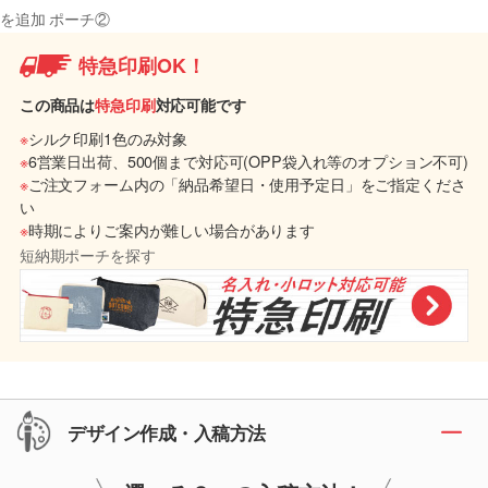
を追加 ポーチ②
特急印刷OK！
この商品は
特急印刷
対応可能です
※
シルク印刷1色のみ対象
※
6営業日出荷、500個まで対応可(OPP袋入れ等のオプション不可)
※
ご注文フォーム内の「納品希望日・使用予定日」をご指定くださ
い
※
時期によりご案内が難しい場合があります
短納期ポーチを探す
デザイン作成・入稿方法