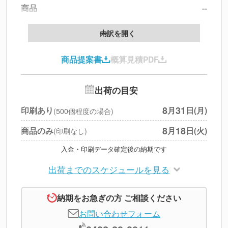
商品
--
製版代
--
内訳を開く
印刷代
--
商品提案書
概算見積PDF
送料
--
※
北海道・沖縄・離島 別途
追加オプション
--
出荷の目安
円
税別合計
8
31
印刷あり
月
日(月)
(500個程度の場合)
※
上記小計は税別です
8
18
商品のみ
月
日(火)
(印刷なし)
入金・印刷データ確定後の納期です
出荷までのスケジュールを見る
納期をお急ぎの方 ご相談ください
お問い合わせフォーム