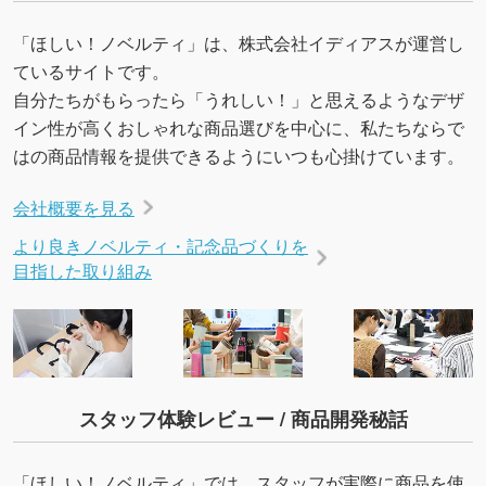
を生成してほしい
「ほしい！ノベルティ」は、株式会社イディアスが運営し
URLをご指定いただければ、QRコードを生成
ているサイトです。
いたします。配置のご相談にも応じています。
自分たちがもらったら「うれしい！」と思えるようなデザ
→
詳しく見る
イン性が高くおしゃれな商品選びを中心に、私たちならで
はの商品情報を提供できるようにいつも心掛けています。
会社概要を見る
より良きノベルティ・記念品づくりを
目指した取り組み
スタッフ体験レビュー / 商品開発秘話
「ほしい！ノベルティ」では、スタッフが実際に商品を使