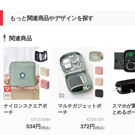
もっと関連商品やデザインを探す
関連商品
ナイロンスクエアポ
マルチガジェットポ
スマホが
ーチ
ーチ
とめるポ
DECO0084
KD251351
534円
372円
(税込)
(税込)