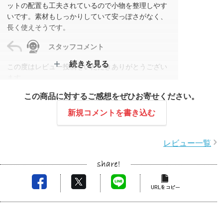
ットの配置も工夫されているので小物を整理しやす
いです。素材もしっかりしていて安っぽさがなく、
長く使えそうです。
スタッフコメント
続きを見る
この度はレビュー投稿をいただきありがとうござい
ます。
ポーチの使い勝手や品質にご満足いただけたとのこ
この商品に対するご感想をぜひお寄せください。
と、大変嬉しく拝見いたしました。
分納でのご対応もスムーズに進められたのは、お客
新規コメントを書き込む
様のご協力のおかげです。今後ともどうぞよろしく
お願いいたします。
レビュー一覧