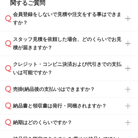
関するご質問
会員登録をしないで見積や注文をする事はできま
すか？
スタッフ見積を依頼した場合、どのくらいでお見
可能です。見積・注文フォームにて『ゲストの
積が届きますか？
まま進む』ボタンからお進みのうえ、ご依頼く
ださい。
クレジット・コンビニ決済および代引きでの支払
通常、翌営業日までにお送りしております。混
いは可能ですか？
雑状況によっては、お時間をいただくこともご
ざいます。予めご了承ください。土日祝日にご
売掛(納品後の支払い)はできますか？
依頼いただいた場合は、翌営業日以降のご連絡
銀行振込のみのご対応となります。
となります。
納品書と領収書は発行・同梱されますか？
基本的には先入金をお願いしておりますが、自
治体・行政機関・学校・病院・上場企業様 な
納期はどのくらいですか？
どの場合は、月末締め翌月末払いに対応可能で
納品書・領収書は ご依頼をいただいた場合の
す。
み発行しております。商品への同梱はしておら