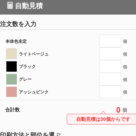
自動見積
注文数を入力
本体色未定
個
ライトベージュ
個
ブラック
個
グレー
個
アッシュピンク
個
0
合計数
個
自動見積は30個からです
印刷方法と部位を選ぶ