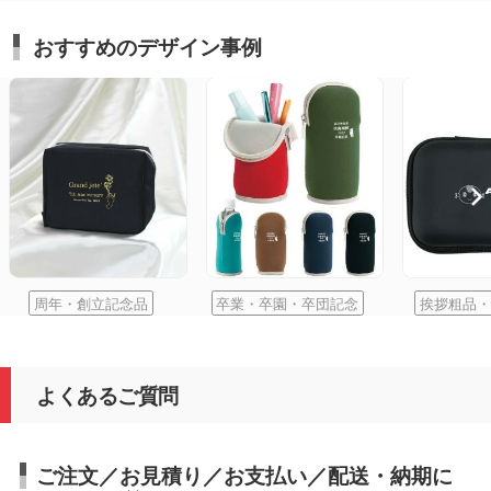
おすすめのデザイン事例
周年・創立記念品
卒業・卒園・卒団記念
挨拶粗品・
よくあるご質問
ご注文／お見積り／お支払い／配送・納期に