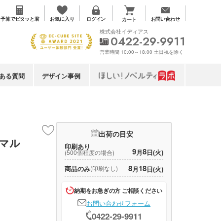
お気に入り
予算で
ピタッと君
ログイン
お問い合わせ
カート
株式会社イディアス
0422-29-9911
営業時間 10:00～18:00 土日祝を除く
ある質問
デザイン事例
出荷の目安
マル
印刷あり
9
8
月
日(火)
(500個程度の場合)
8
18
商品のみ
(印刷なし)
月
日(火)
納期をお急ぎの方 ご相談ください
お問い合わせフォーム
0422-29-9911