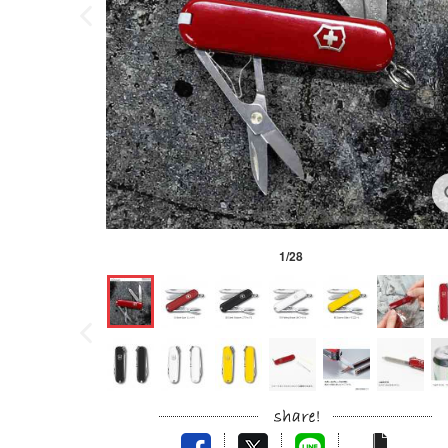
1
/
28