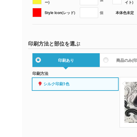
ー)
イト)
Style Icon(レッド)
本体色未定
個
印刷方法と部位を選ぶ
印刷あり
商品のみ
(
印刷方法
シルク印刷1色