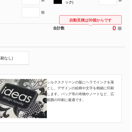
ック)
個
自動見積は50個からです
0
個
合計数
印刷なし)
シルクスクリーンの版にヘラでインクを落
とし、デザインの絵柄や文字を精細に印刷
します。バッグ等の布物やノートなど、広
範囲の印刷に最適です。