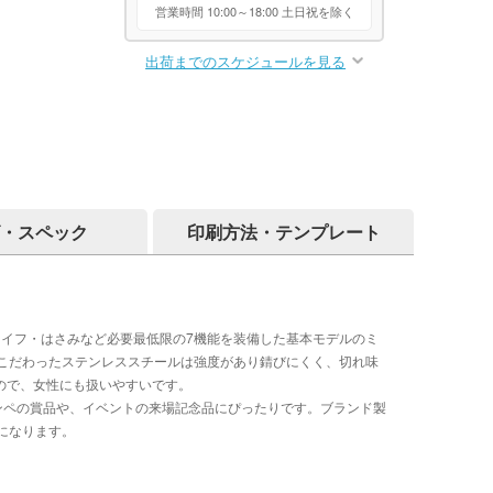
営業時間 10:00～18:00 土日祝を除く
出荷までのスケジュールを見る
・スペック
印刷方法・テンプレート
ナイフ・はさみなど必要最低限の7機能を装備した基本モデルのミ
こだわったステンレススチールは強度があり錆びにくく、切れ味
ので、女性にも扱いやすいです。
ンペの賞品や、イベントの来場記念品にぴったりです。ブランド製
になります。