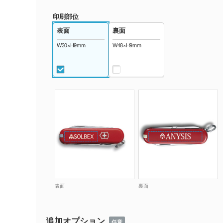
印刷部位
表面
裏面
W30×H9mm
W48×H9mm
表面
裏面
追加オプション
任意