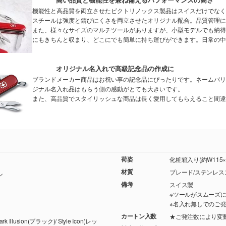
機能性と高品質を両立させたビクトリノックス製品はスイスだけでなく
スチールは強度と錆びにくさを両立させたオリジナル配合。品質管理に
また、様々なサイズのマルチツールがありますが、小型モデルでも納得
にもきちんと収まり、どこにでも簡単に持ち運びができます。日常の中
オリジナル名入れで高級記念品の作成に
ブランドメーカー商品はお祝い事の記念品にぴったりです。ネームバリ
ジナル名入れ品はもらう側の感動がとても大きいです。
また、高品質でスタイリッシュな商品は長く愛用してもらえること間違
荷姿
化粧箱入り(約W115×
材質
ブレード/ステンレス
ル
備考
スイス製
※ツールがスムーズ
※名入れ無しでのご
カートン入数
★ご発注数により変