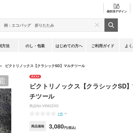
保存済
デザイン
刷方法
のし・包装
はじめての方へ
ご利用ガイド
よく
ビクトリノックス【クラシックSD】マルチツール
ビクトリノックス【クラシックSD】
チツール
商品No.
VI06223G
1件
3,080
商品価格
円(税込)