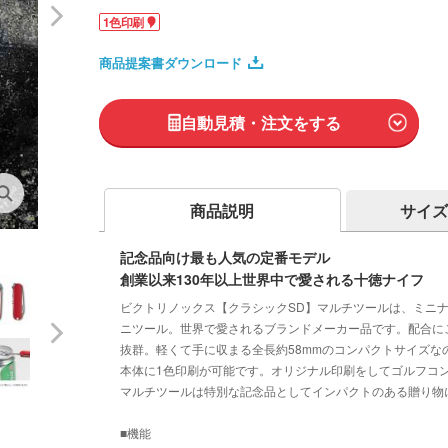
1色印刷
商品提案書ダウンロード
自動見積・注文をする
商品説明
サイズ
記念品向け最も人気の定番モデル
創業以来130年以上世界中で愛される十徳ナイフ
ビクトリノックス【クラシックSD】マルチツールは、ミニ
ニツール。世界で愛されるブランドメーカー品です。配合に
抜群。軽くて手に収まる全長約58mmのコンパクトサイズな
本体に1色印刷が可能です。オリジナル印刷をしてゴルフコ
マルチツールは特別な記念品としてインパクトのある贈り物
■機能