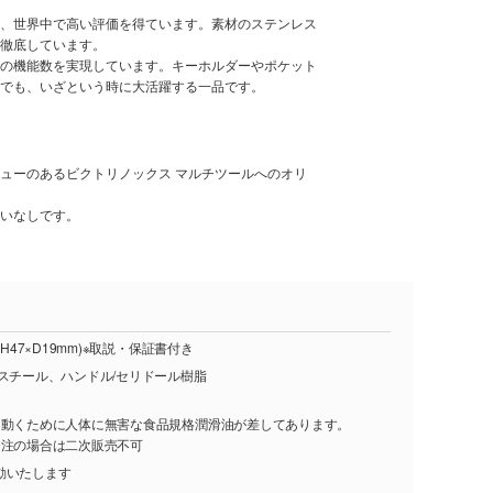
、世界中で高い評価を得ています。素材のステンレス
徹底しています。
の機能数を実現しています。キーホルダーやポケット
でも、いざという時に大活躍する一品です。
ューのあるビクトリノックス マルチツールへのオリ
いなしです。
H47×D19mm)※取説・保証書付き
スチール、ハンドル/セリドール樹脂
に動くために人体に無害な食品規格潤滑油が差してあります。
発注の場合は二次販売不可
動いたします