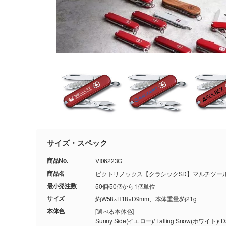
サイズ・スペック
商品No.
VI06223G
商品名
ビクトリノックス【クラシックSD】マルチツー
最小発注数
50個/50個から1個単位
サイズ
約W58×H18×D9mm、本体重量/約21g
本体色
[選べる本体色]
Sunny Side(イエロー)/ Falling Snow(ホワイト)/ Dark Illusion(ブラック)/ Style Icon(レッ