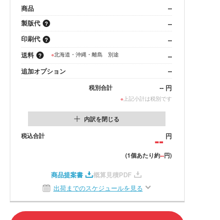
商品
--
製版代
--
印刷代
--
送料
※
北海道・沖縄・離島 別途
--
追加オプション
--
--
円
税別合計
※
上記小計は税別です
内訳を閉じる
税込合計
--
円
--
(1個あたり約
円)
商品提案書
概算見積PDF
出荷までのスケジュールを見る