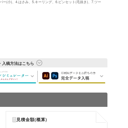
ー(小)、4.はさみ、5.キーリング、6.ピンセット(毛抜き)、7.ツー
・入稿方法はこちら
見積金額(概算)