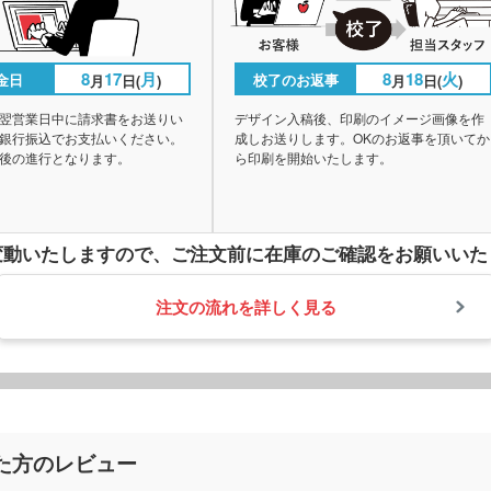
8
17
月
8
18
火
金日
校了のお返事
月
日(
)
月
日(
)
翌営業日中に請求書をお送りい
デザイン入稿後、印刷のイメージ画像を作
銀行振込でお支払いください。
成しお送りします。OKのお返事を頂いてか
後の進行となります。
ら印刷を開始いたします。
変動いたしますので、
ご注文前に在庫のご確認をお願いいた
注文の流れを詳しく見る
た方のレビュー