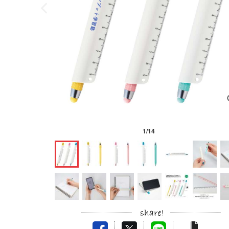
1
/
14