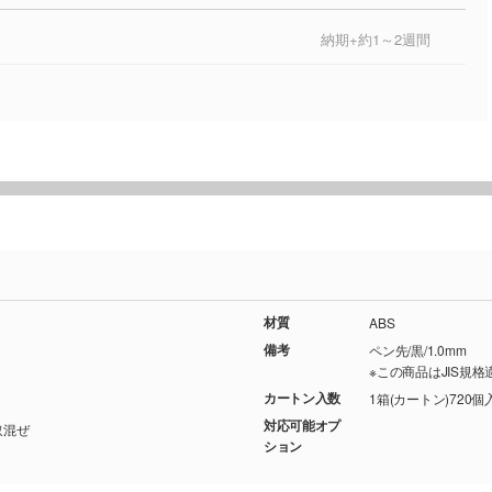
納期+約1～2週間
材質
ABS
備考
ペン先/黒/1.0mm
※この商品はJIS規
カートン入数
1箱(カートン)720個
対応可能オプ
色取混ぜ
ション