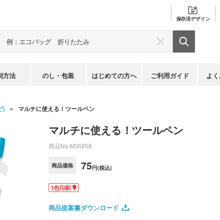
保存済
デザイン
刷方法
のし・包装
はじめての方へ
ご利用ガイド
よく
)
マルチに使える！ツールペン
マルチに使える！ツールペン
商品No.
M36858
75
商品価格
円(税込)
1色印刷
商品提案書ダウンロード