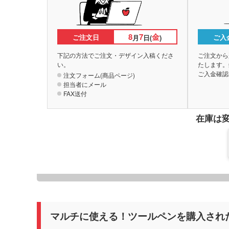
8
7
金
ご注文日
ご入
月
日(
)
下記の方法でご注文・デザイン入稿くださ
ご注文から
い。
たします。
ご入金確認
注文フォーム(商品ページ)
担当者にメール
FAX送付
在庫は
マルチに使える！ツールペンを購入され