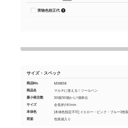
実物色校正代
サイズ・スペック
商品No.
M36858
商品名
マルチに使える！ツールペン
最小発注数
30個/30個から1個単位
サイズ
全長/約161mm
本体色
[本体色指定不可] イエロー・ピンク・ブルー3
荷姿
包装袋入り