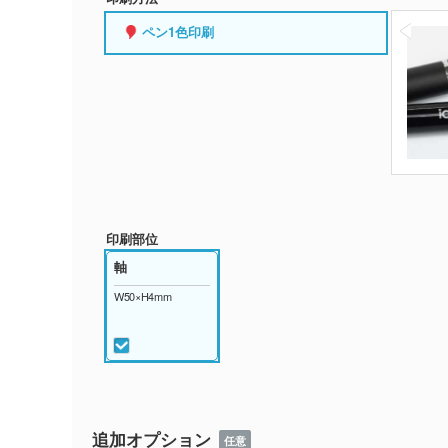
ペン1色印刷
印刷部位
軸
W50×H4mm
追加オプション
任意