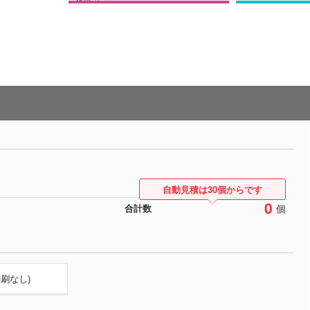
自動見積は30個からです
0
個
合計数
印刷なし)