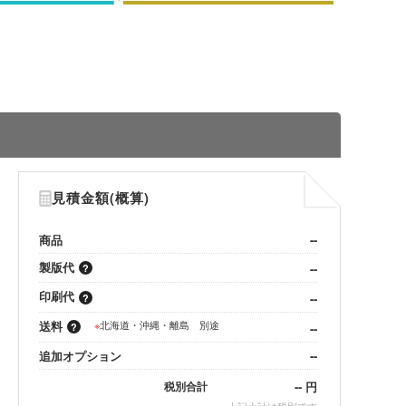
見積金額(概算)
商品
--
製版代
--
印刷代
--
送料
※
北海道・沖縄・離島 別途
--
追加オプション
--
--
円
税別合計
※
上記小計は税別です