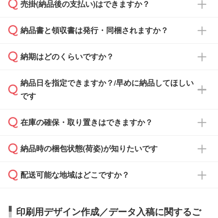
売掛(納品後の支払い)はできますか？
依頼いただいた場合は、翌営業日以降のご連絡
銀行振込のみのご対応となります。
となります。
納品書と領収書は発行・同梱されますか？
基本的には先入金をお願いしておりますが、自
治体・行政機関・学校・病院・上場企業様 な
納期はどのくらいですか？
どの場合は、月末締め翌月末払いに対応可能で
納品書・領収書は ご依頼をいただいた場合の
す。
み発行しております。商品への同梱はしておら
納品日を指定できますか？/早めに納品してほしい
ず、通常はPDFデータをメール添付でお送りし
・印刷する場合(500個程度)
また、卒業・卒園記念品で対策委員会や個人様
です
ます。
ご入金、イメージ画像の校了から約2週間～2
からご注文いただく場合でも、お支払い元が学
原本の郵送をご希望の場合は、担当スタッフま
週間半でご納品いたします。
校や幼稚園・保育園であれば、同様の条件でご
たは注文フォームの『ご注文に関する備考欄』
在庫の確保・取り置きはできますか？
ご希望の納期がある場合は、お問い合わせ・お
対応できる場合がございます。
よりお知らせください。
・商品のみ注文する場合(サンプル購入を含む)
見積もり・ご注文時にその旨をお知らせくださ
ご希望の際は担当スタッフまでお気軽にご相談
ご入金確認後、1～2営業日で出荷いたしま
納品時の梱包状態(荷姿)が知りたいです
い。
ご入金確認後に在庫を確保し、注文確定のご連
ください。
す。
在庫状況や印刷スケジュールを確認のうえ、対
絡を致します。ご入金いただくまで在庫の確保
応が可能かご案内いたします。
配送可能な地域はどこですか？
はできかねますので予めご了承ください。
商品によって異なります。各ページにある商品
納期は商品や数量、印刷方法、ご納品場所、在
また、お急ぎで印刷をご希望の場合は、最短5
詳細の荷姿欄をご確認ください。
庫の有無によって異なります。正確な日程はス
営業日で出荷可能な商品もご用意しておりま
【箱入り】 商品がひとつずつ箱に入っていま
日本全国へお届けが可能です。なお、海外への
タッフまでお問い合わせください。
印刷用デザイン作成／データ入稿に関するご
す。>>
対象商品はこちら
す。(白箱、化粧箱、ブリスターパックなど)
直接納品は行っておりませんので予めご了承く