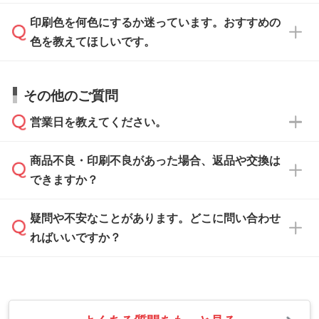
ます。詳しい手順は「
入稿テンプレートの使い
データはお見積・ご注文・
お問い合わせフォー
方
」をご確認ください。
印刷色を何色にするか迷っています。おすすめの
ム
へ添付いただくか、担当スタッフ宛にメール
データ作成でお困りの際には、担当スタッフが
でお送りください。
色を教えてほしいです。
サポートいたしますのでお気軽にご相談くださ
仕上がりに影響しそうな点もチェックいたしま
い。
すので、データのご相談だけでもお気軽にお問
お問い合わせフォーム
や、見積/注文フォーム
お見積・ご注文・
お問い合わせフォーム
からご
その他のご質問
い合わせください。
から添付してお送りください。
相談いただきますと、担当スタッフがお客様の
ご希望や商品の本体色を確認し、印刷色をご提
営業日を教えてください。
なお、印刷用データの作り方に関する詳細は、
・解像度の低いデータをトレース/調整してほ
案させていただきます。
「
完全データ入稿
」をご参照ください。
しい
本体色がブラック、ネイビーなど濃色の場合は
商品不良・印刷不良があった場合、返品や交換は
営業日は平日の10:00～18:00で、土日祝日はお
解像度の低い画像や、手書きのイラスト、写真
白色か淡い色の印刷色をおすすめしておりま
できますか？
休みとなります。注文・見積・お問い合わせ
などを、印刷に適したベクターデータに変換し
す。
は、土日祝日でもお送りいただければ、出社後
ます。→
詳しく見る
本体色がナチュラルなど淡色の場合、印刷をく
疑問や不安なことがあります。どこに問い合わせ
速やかに対応いたします。
お手数をお掛けいたしますが、至急担当スタッ
っきりと目立たせたいときは濃い印刷色が、柔
ればいいですか？
フまでご連絡ください。商品の状況を確認し、
・フルカラーデータを1色に変換してほしい
らかい雰囲気にしたいときは淡い印刷色が映え
改めてご案内いたします。
シルク印刷、レーザー彫刻など印刷方法にあわ
ます。
せて、フルカラーのデータを1色になおしま
お問い合わせフォームをご利用ください。1営
【返品・交換の対象】
す。→
詳しく見る
業日以内に担当スタッフよりメールにてご連絡
また、お選びいただいた印刷色が本体色に合わ
・お届け時に商品が損傷・故障している場合
いたします。
ない場合や仕上がりに影響しそうな場合は、ス