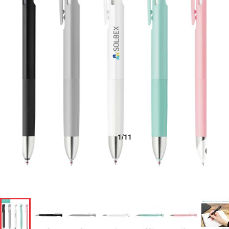
1
/
11