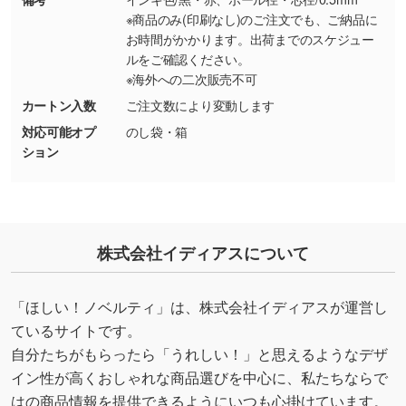
・持っているデータの背景が足りない／塗り足
※商品のみ(印刷なし)のご注文でも、ご納品に
しの作り方が分からない
お時間がかかります。出荷までのスケジュー
ルをご確認ください。
印刷したいデータが印刷範囲よりも小さい場
※海外への二次販売不可
合、シンプルな色・柄の背景であれば拡張が可
能です。→
詳しく見る
カートン入数
ご注文数により変動します
対応可能オプ
のし袋・箱
・デザインにQRコードを入れたい／QRコード
ション
を生成してほしい
URLをご指定いただければ、QRコードを生成
いたします。配置のご相談にも応じています。
→
詳しく見る
株式会社イディアスについて
「ほしい！ノベルティ」は、株式会社イディアスが運営し
ているサイトです。
自分たちがもらったら「うれしい！」と思えるようなデザ
イン性が高くおしゃれな商品選びを中心に、私たちならで
はの商品情報を提供できるようにいつも心掛けています。