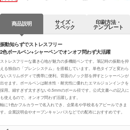
サイズ・
印刷方法・
商品説明
スペック
テンプレート
振動知らずでストレスフリー
2色ボールペン+シャーペンでオンオフ問わず大活躍
ストレスフリーな書き心地が魅力の多機能ペンです。筆記時の振動を抑
える独自の「ブレンシステム」を搭載しています。単色タイプと変わら
ないスリムボディで携帯に便利。背面のノック部を押すとシャーペンが
出せます。ボールペンは耐水性・耐光性に優れたエマルジョンインクを
採用。細すぎず太すぎない0.5mmのボール径です。公式文書への記入に
も使えるので、オンオフ問わず活躍します。
軸に1色かフルカラーで名入れでき、企業名や学校名をアピールできま
す。企業説明会やオープンキャンパスなどでの配布におすすめです。