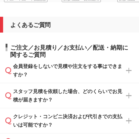
よくあるご質問
ご注文／お見積り／お支払い／配送・納期に
関するご質問
会員登録をしないで見積や注文をする事はできま
すか？
スタッフ見積を依頼した場合、どのくらいでお見
可能です。見積・注文フォームにて『ゲストの
積が届きますか？
まま進む』ボタンからお進みのうえ、ご依頼く
ださい。
クレジット・コンビニ決済および代引きでの支払
通常、翌営業日までにお送りしております。混
いは可能ですか？
雑状況によっては、お時間をいただくこともご
ざいます。予めご了承ください。土日祝日にご