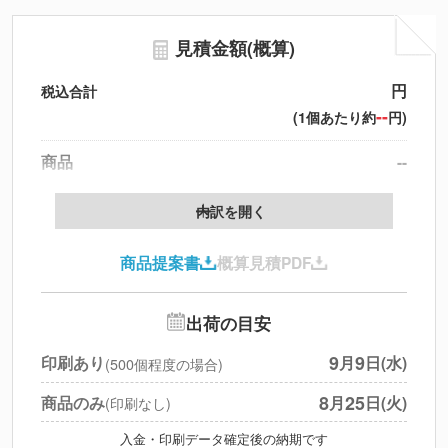
見積金額(概算)
円
税込合計
--
(1個あたり約
円)
商品
--
製版代
--
内訳を開く
印刷代
--
商品提案書
概算見積PDF
送料
--
※
北海道・沖縄・離島 別途
追加オプション
--
出荷の目安
円
税別合計
9
9
印刷あり
月
日(水)
(500個程度の場合)
※
上記小計は税別です
8
25
商品のみ
月
日(火)
(印刷なし)
入金・印刷データ確定後の納期です