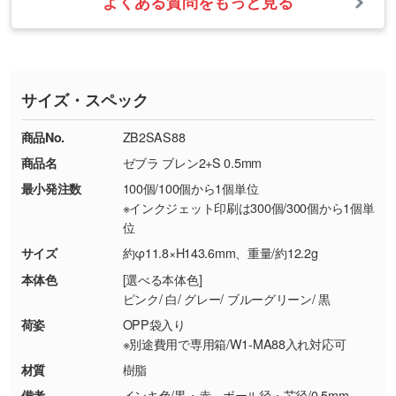
よくある質問をもっと見る
・ご注文と異なる商品が届いた場合
・1色印刷でグラデーションや濃淡を表現した
お急ぎの場合はお電話でのご質問も受け付けて
タッフから別の色をご案内することもございま
・印刷不良があった場合
い
おります。下記電話番号までお問い合わせくだ
す。
※印刷不良は原則として“再印刷”でご対応させ
網点という技法で濃淡を表現することができま
さい。
ていただいております。
す。濃淡の差が分かるデータに調整いたしま
サイズ・スペック
※詳しくは「
商品の良品基準について
」をご覧
す。→
詳しく見る
TEL：0422-29-9911 営業時間10:00～
ください。
18:00(土日祝日除く)
商品No.
ZB2SAS88
・コーポレートカラーを使って印刷したい／印
お問い合わせフォームはこちら
商品名
ゼブラ ブレン2+S 0.5mm
【返品・交換ができない場合】
刷色にこだわりがある
最小発注数
100個/100個から1個単位
・お客様の元で商品を加工された場合、または
DIC・PANTONEなどのカラーチップの指定や、
※インクジェット印刷は300個/300個から1個単
商品が破損した場合
現物支給による色指定も承っております。→
詳
位
・商品到着後7日以上経過している場合
しく見る
サイズ
約φ11.8×H143.6mm、重量/約12.2g
・お客様のご都合による返品・交換依頼(商
品・色・数量などの注文間違い等)
・背景がある画像からキャラクター部分だけを
本体色
[選べる本体色]
ピンク/ 白/ グレー/ ブルーグリーン/ 黒
使いたいです
シンプルな背景のデータや、使いたいキャラク
荷姿
OPP袋入り
ター部分の輪郭がはっきりしているデータは切
※別途費用で専用箱/W1-MA88入れ対応可
り抜き処理が可能です。→
詳しく見る
材質
樹脂
備考
インキ色/黒・赤、ボール径・芯径/0.5mm