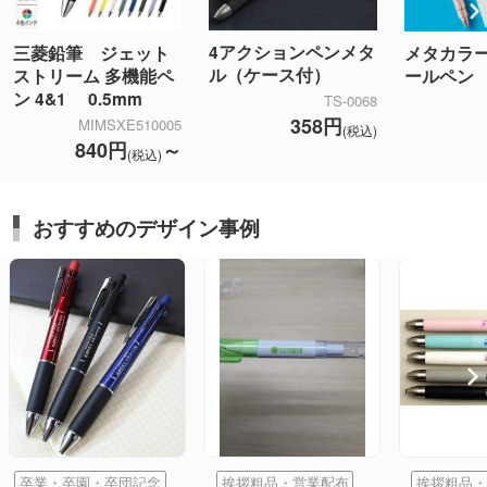
4アクションペンメタ
三菱鉛筆 ジェット
メタカラ
ル（ケース付）
ストリーム 多機能ペ
ールペン
ン 4&1 0.5mm
TS-0068
358円
MIMSXE510005
(税込)
840円
～
(税込)
おすすめのデザイン事例
卒業・卒園・卒団記念
挨拶粗品・営業配布
挨拶粗品・