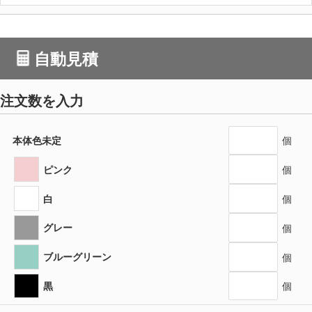
自動見積
注文数を入力
本体色未定
個
ピンク
個
白
個
グレー
個
ブルーグリーン
個
黒
個