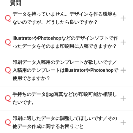
質問
※最短出荷日は商品によって異なります。各商
【袋入り】 商品がひとつずつ袋に入っていま
ださい。
また、商品ページ内の「出荷までのスケジュー
品ページにてご確認ください
す。(透明袋、デザイン袋など)
データを持っていません。デザインを作る環境も
ル」に注文予定日をご入力いただくと、おおよ
【個包装なし】 個包装がされていない状態で
ないのですが、どうしたら良いですか？
その締切日や出荷目安をご確認いただけます。
納品します。
商品在庫や印刷ラインを確保するためにも、商
※化粧箱から白箱への入れ替えや、オリジナル
IllustratorやPhotoshopなどのデザインソフトで作
品が決まりましたらお早めのご発注をお願いい
無料の「
デザインシミュレーター
」を使えば、
箱の作成は原則承っておりません。
たします。
ったデータをそのまま印刷用に入稿できますか？
PCやスマホから簡単にデザインを作成できま
す。スタンプやテンプレートも豊富なので、デ
※土日祝日を除く営業日換算です。
印刷データ入稿用のテンプレートが欲しいです／
ザインソフトがなくても安心です。
IllustratorやPhotoshop、CLIP STUDIOなどのデ
※沖縄・離島は追加日数がかかります。
入稿用のテンプレートはIllustratorやPhotoshopで
ザインソフトでこだわりのデザインを作成した
また、「
データ作成サービス
」もご利用いただ
使用できますか？
い方は、
完全データ入稿
がおすすめです。
けます。ご希望の文言・書体・印刷色をお知ら
「.ai」形式または「.psd」形式で保存し、お見
せいただければ、弊社にて無料でデザインデー
積・ご注文フォームにアップロードしてご入稿
手持ちのデータ(jpg写真など)が印刷可能か相談し
一部商品は入稿用テンプレートのご用意があり
タを1点作成いたします。
ください。
たいです。
ます。各商品ページの『印刷方法・テンプレー
ト』からダウンロードをお願いいたします。
ご入稿後は経験豊富なスタッフがデータに不備
印刷に適したデータに調整してほしいです／その
入稿用のテンプレートはPDF形式ですが、
印刷に適したデータ・解像度かどうか、担当ス
がないかチェックし、お客様と確認してから印
IllustratorやPhotoshopで開いてご利用いただけ
他データ作成に関するお困りごと
タッフが事前に確認いたします。
刷に進みますので、ご安心ください。