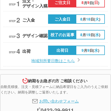
注文・
1
ご注文日
8
9
日
月
日(
)
STEP
デザイン入稿
2
ご入金日
8
18
火
月
日(
)
ご入金
STEP
3
校了のお返事
8
19
水
月
日(
)
デザイン確認
STEP
4
出荷日
9
9
水
月
日(
)
出荷
STEP
地域別所要日数はこちら
納期をお急ぎの方 ご相談ください
自動見積後、注文・見積フォームに納品希望日をご入力のうえご依頼
ください。納期を調整しご返答いたします。
お問い合わせフォーム
0422-29-9911