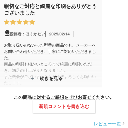
親切なご対応と綺麗な印刷をありがとう
ございました
2025/02/14
投稿者：ほくかだい
お取り扱いのなかった型番の商品でも、メーカーへ
お問い合わせいただき、丁寧にご対応いただきまし
た。
商品の印刷も細かいところまで綺麗に印刷いただ
き、満足の仕上がりとなりました。
また機会がございましたらどうぞよろしくお願いい
続きを見る
たします。
スタッフコメント
この商品に対するご感想をぜひお寄せください。
この度はレビュー投稿をいただきありがとうござい
新規コメントを書き込む
ます。
仕上がりにご満足いただけたとのこと、大変嬉しく
レビュー一覧
存じます。リピート発注でも異なる商品について