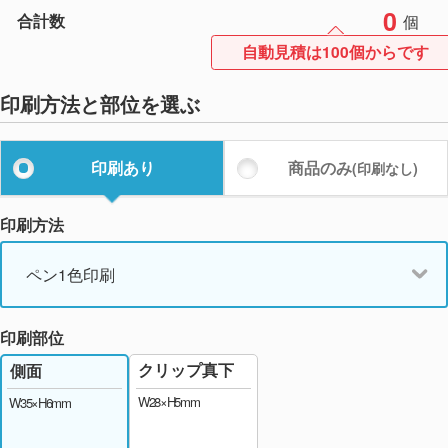
0
合計数
個
自動見積は100個からです
印刷方法と部位を選ぶ
印刷あり
商品のみ
(印刷なし)
印刷方法
ペン1色印刷
印刷部位
クリップ真下
側面
W28×H5mm
W35×H6mm