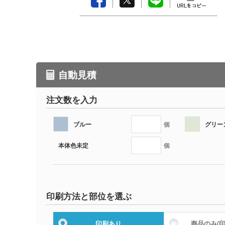
自動見積
注文数を入力
ブルー
グリー
個
本体色未定
個
印刷方法と部位を選ぶ
印刷あり
商品のみ
(