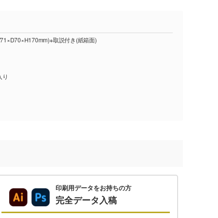
1×D70×H170mm)※取説付き(紙箱面)
入り
印刷用データをお持ちの方
完全データ入稿