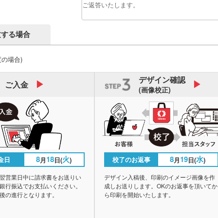
ご返答いたします。
文する場合
度の場合)
デザイン
確認
ご入金
(画像校正)
8
18
火
8
19
水
金日
校了のお返事
月
日(
)
月
日(
)
翌営業日中に請求書をお送りい
デザイン入稿後、印刷のイメージ画像を作
銀行振込でお支払いください。
成しお送りします。OKのお返事を頂いてか
後の進行となります。
ら印刷を開始いたします。