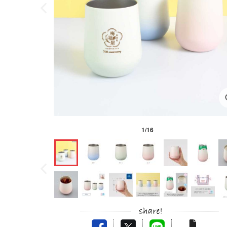
1
/
16