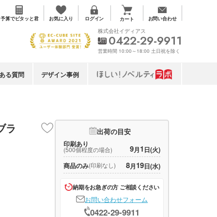
お気に入り
予算で
ピタッと君
ログイン
お問い合わせ
カート
株式会社イディアス
0422-29-9911
営業時間 10:00～18:00 土日祝を除く
ある質問
デザイン事例
ブラ
出荷の目安
印刷あり
9
1
月
日(火)
(500個程度の場合)
8
19
商品のみ
(印刷なし)
月
日(水)
納期をお急ぎの方 ご相談ください
お問い合わせフォーム
0422-29-9911