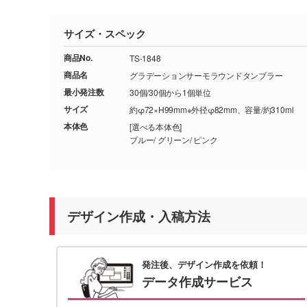
サイズ・スペック
商品No.
TS-1848
商品名
グラデーションサーモラウンドタンブラー
最小発注数
30個/30個から1個単位
サイズ
約φ72×H99mm※外径φ82mm、容量/約310ml
本体色
[選べる本体色]
ブルー/ グリーン/ ピンク
デザイン作成・入稿方法
発注後、デザイン作成を依頼！
データ作成サービス