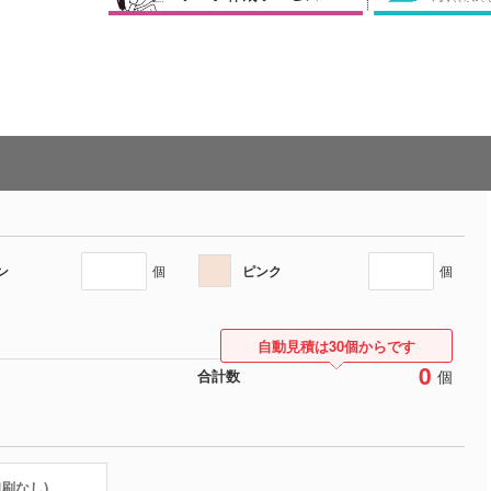
ン
ピンク
個
個
自動見積は30個からです
0
個
合計数
印刷なし)