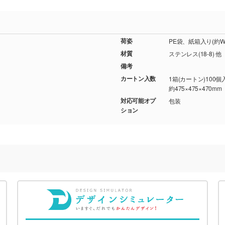
荷姿
PE袋、紙箱入り(約W7
材質
ステンレス(18-8) 他
備考
カートン入数
1箱(カートン)100個
約475×475×470mm
対応可能オプ
包装
ション