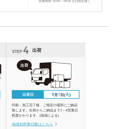
営業時間 10:00～18:00 土日祝を除く
出荷
9
1
火
出荷日
月
日(
)
印刷・加工完了後、ご指定の場所にご納品
致します。出荷からご納品まで1～4営業日
程度かかります。(地域による)
地域別所要日数はこちら