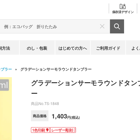
保存済
デザイン
刷方法
のし・包装
はじめての方へ
ご利用ガイド
よく
ンブラー
グラデーションサーモラウンドタンブラー
グラデーションサーモラウンドタン
ー
商品No.
TS-1848
1,403
商品価格
円(税込)
1色印刷
レーザー彫刻