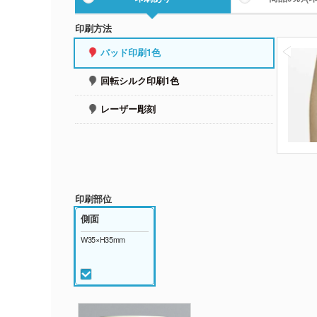
印刷方法
パッド印刷1色
回転シルク印刷1色
レーザー彫刻
印刷部位
側面
W35×H35mm