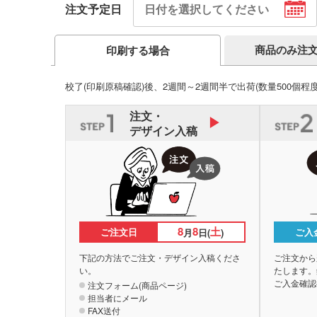
注文予定日
商品のみ注
印刷する場合
校了(印刷原稿確認)後、2週間～2週間半で出荷
(数量500個程
注文・
デザイン入稿
8
8
土
ご注文日
ご入
月
日(
)
下記の方法でご注文・デザイン入稿くださ
ご注文から
い。
たします。
ご入金確認
注文フォーム(商品ページ)
担当者にメール
FAX送付