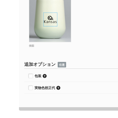
側面
追加オプション
任意
包装
実物色校正代