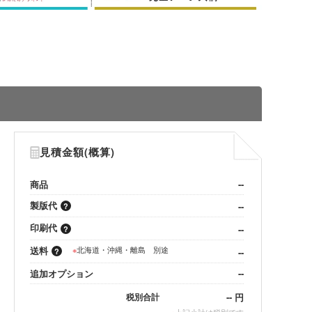
見積金額(概算)
商品
--
製版代
--
印刷代
--
送料
※
北海道・沖縄・離島 別途
--
追加オプション
--
--
円
税別合計
※
上記小計は税別です