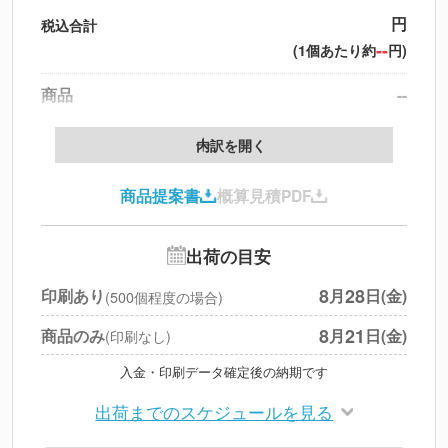
円
税込合計
--
(1個あたり約
円)
商品
--
製版代
--
内訳を開く
印刷代
--
商品提案書
概算見積PDF
送料
--
※
北海道・沖縄・離島 別途
追加オプション
--
出荷の目安
円
税別合計
8
28
印刷あり
月
日(金)
(500個程度の場合)
※
上記小計は税別です
8
21
商品のみ
月
日(金)
(印刷なし)
入金・印刷データ確定後の納期です
出荷までのスケジュールを見る