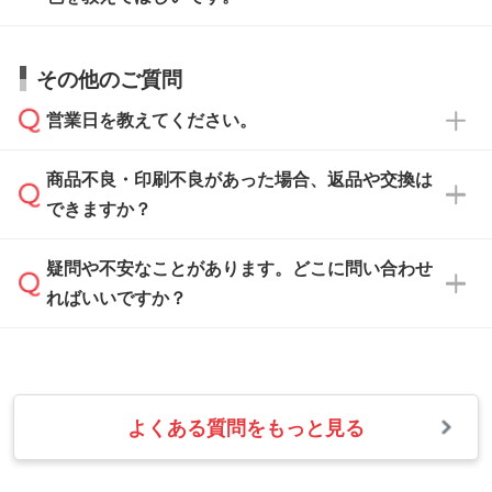
サポートいたしますのでお気軽にご相談くださ
仕上がりに影響しそうな点もチェックいたしま
い。
すので、データのご相談だけでもお気軽にお問
お問い合わせフォーム
や、見積/注文フォーム
お見積・ご注文・
お問い合わせフォーム
からご
その他のご質問
い合わせください。
から添付してお送りください。
相談いただきますと、担当スタッフがお客様の
ご希望や商品の本体色を確認し、印刷色をご提
営業日を教えてください。
なお、印刷用データの作り方に関する詳細は、
・解像度の低いデータをトレース/調整してほ
案させていただきます。
「
完全データ入稿
」をご参照ください。
しい
本体色がブラック、ネイビーなど濃色の場合は
商品不良・印刷不良があった場合、返品や交換は
営業日は平日の10:00～18:00で、土日祝日はお
解像度の低い画像や、手書きのイラスト、写真
白色か淡い色の印刷色をおすすめしておりま
できますか？
休みとなります。注文・見積・お問い合わせ
などを、印刷に適したベクターデータに変換し
す。
は、土日祝日でもお送りいただければ、出社後
ます。→
詳しく見る
本体色がナチュラルなど淡色の場合、印刷をく
疑問や不安なことがあります。どこに問い合わせ
速やかに対応いたします。
お手数をお掛けいたしますが、至急担当スタッ
っきりと目立たせたいときは濃い印刷色が、柔
ればいいですか？
フまでご連絡ください。商品の状況を確認し、
・フルカラーデータを1色に変換してほしい
らかい雰囲気にしたいときは淡い印刷色が映え
改めてご案内いたします。
シルク印刷、レーザー彫刻など印刷方法にあわ
ます。
せて、フルカラーのデータを1色になおしま
お問い合わせフォームをご利用ください。1営
【返品・交換の対象】
す。→
詳しく見る
業日以内に担当スタッフよりメールにてご連絡
また、お選びいただいた印刷色が本体色に合わ
・お届け時に商品が損傷・故障している場合
いたします。
ない場合や仕上がりに影響しそうな場合は、ス
よくある質問をもっと見る
・ご注文と異なる商品が届いた場合
・1色印刷でグラデーションや濃淡を表現した
お急ぎの場合はお電話でのご質問も受け付けて
タッフから別の色をご案内することもございま
・印刷不良があった場合
い
おります。下記電話番号までお問い合わせくだ
す。