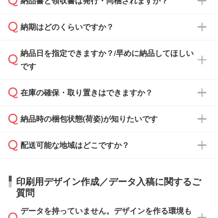
納品書と領収書は発行・同梱されますか？
基本的には先入金をお願いしておりますが、自
治体・行政機関・学校・病院・上場企業様 な
納期はどのくらいですか？
どの場合は、月末締め翌月末払いに対応可能で
納品書・領収書は ご依頼をいただいた場合の
す。
み発行しております。商品への同梱はしておら
納品日を指定できますか？/早めに納品してほしい
ず、通常はPDFデータをメール添付でお送りし
・印刷する場合(500個程度)
また、卒業・卒園記念品で対策委員会や個人様
です
ます。
ご入金、イメージ画像の校了から約2週間～2
からご注文いただく場合でも、お支払い元が学
原本の郵送をご希望の場合は、担当スタッフま
週間半でご納品いたします。
校や幼稚園・保育園であれば、同様の条件でご
たは注文フォームの『ご注文に関する備考欄』
在庫の確保・取り置きはできますか？
ご希望の納期がある場合は、お問い合わせ・お
対応できる場合がございます。
よりお知らせください。
・商品のみ注文する場合(サンプル購入を含む)
見積もり・ご注文時にその旨をお知らせくださ
ご希望の際は担当スタッフまでお気軽にご相談
ご入金確認後、1～2営業日で出荷いたしま
納品時の梱包状態(荷姿)が知りたいです
い。
ご入金確認後に在庫を確保し、注文確定のご連
ください。
す。
在庫状況や印刷スケジュールを確認のうえ、対
絡を致します。ご入金いただくまで在庫の確保
応が可能かご案内いたします。
配送可能な地域はどこですか？
はできかねますので予めご了承ください。
商品によって異なります。各ページにある商品
納期は商品や数量、印刷方法、ご納品場所、在
また、お急ぎで印刷をご希望の場合は、最短5
詳細の荷姿欄をご確認ください。
庫の有無によって異なります。正確な日程はス
営業日で出荷可能な商品もご用意しておりま
【箱入り】 商品がひとつずつ箱に入っていま
日本全国へお届けが可能です。なお、海外への
タッフまでお問い合わせください。
印刷用デザイン作成／データ入稿に関するご
す。>>
対象商品はこちら
す。(白箱、化粧箱、ブリスターパックなど)
直接納品は行っておりませんので予めご了承く
質問
※最短出荷日は商品によって異なります。各商
【袋入り】 商品がひとつずつ袋に入っていま
ださい。
また、商品ページ内の「出荷までのスケジュー
品ページにてご確認ください
す。(透明袋、デザイン袋など)
データを持っていません。デザインを作る環境も
ル」に注文予定日をご入力いただくと、おおよ