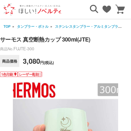
TOP
タンブラー・ボトル
ステンレスタンブラー・アルミタンブラー
サ
サーモス 真空断熱カップ 300ml(JTE)
FUJTE-300
商品No.
3,080
商品価格
円(税込)
1色印刷
レーザー彫刻