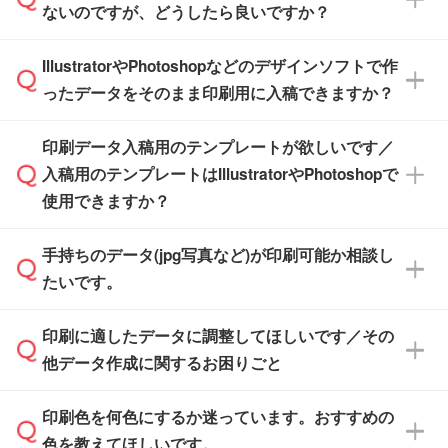
【個包装なし】 個包装がされていない状態で
ないのですが、どうしたら良いですか？
その締切日や出荷目安をご確認いただけます。
納品します。
商品在庫や印刷ラインを確保するためにも、商
※化粧箱から白箱への入れ替えや、オリジナル
IllustratorやPhotoshopなどのデザインソフトで作
品が決まりましたらお早めのご発注をお願いい
無料の「
デザインシミュレーター
」を使えば、
箱の作成は原則承っておりません。
たします。
ったデータをそのまま印刷用に入稿できますか？
PCやスマホから簡単にデザインを作成できま
す。スタンプやテンプレートも豊富なので、デ
※土日祝日を除く営業日換算です。
印刷データ入稿用のテンプレートが欲しいです／
ザインソフトがなくても安心です。
IllustratorやPhotoshop、CLIP STUDIOなどのデ
※沖縄・離島は追加日数がかかります。
入稿用のテンプレートはIllustratorやPhotoshopで
ザインソフトでこだわりのデザインを作成した
また、「
データ作成サービス
」もご利用いただ
使用できますか？
い方は、
完全データ入稿
がおすすめです。
けます。ご希望の文言・書体・印刷色をお知ら
「.ai」形式または「.psd」形式で保存し、お見
せいただければ、弊社にて無料でデザインデー
積・ご注文フォームにアップロードしてご入稿
手持ちのデータ(jpg写真など)が印刷可能か相談し
一部商品は入稿用テンプレートのご用意があり
タを1点作成いたします。
ください。
たいです。
ます。各商品ページの『印刷方法・テンプレー
ト』からダウンロードをお願いいたします。
ご入稿後は経験豊富なスタッフがデータに不備
印刷に適したデータに調整してほしいです／その
入稿用のテンプレートはPDF形式ですが、
印刷に適したデータ・解像度かどうか、担当ス
がないかチェックし、お客様と確認してから印
IllustratorやPhotoshopで開いてご利用いただけ
他データ作成に関するお困りごと
タッフが事前に確認いたします。
刷に進みますので、ご安心ください。
ます。詳しい手順は「
入稿テンプレートの使い
データはお見積・ご注文・
お問い合わせフォー
方
」をご確認ください。
印刷色を何色にするか迷っています。おすすめの
ム
へ添付いただくか、担当スタッフ宛にメール
データ作成でお困りの際には、担当スタッフが
でお送りください。
色を教えてほしいです。