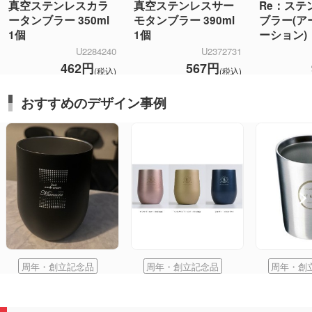
真空ステンレスカラ
真空ステンレスサー
Re：ステ
ータンブラー 350ml
モタンブラー 390ml
ブラー(ア
1個
1個
ーション)
U2284240
U2372731
462円
567円
(税込)
(税込)
おすすめのデザイン事例
周年・創立記念品
周年・創立記念品
周年・創