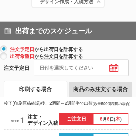
デザイン作成・入稿方法
出荷までのスケジュール
注文予定日
から出荷日を計算する
出荷希望日
から注文日を計算する
注文予定日
印刷する場合
商品のみ注文する場合
校了(印刷原稿確認)後、2週間～2週間半で出荷
(数量500個程度の場合)
注文・
1
ご注文日
8
6
木
月
日(
)
STEP
デザイン入稿