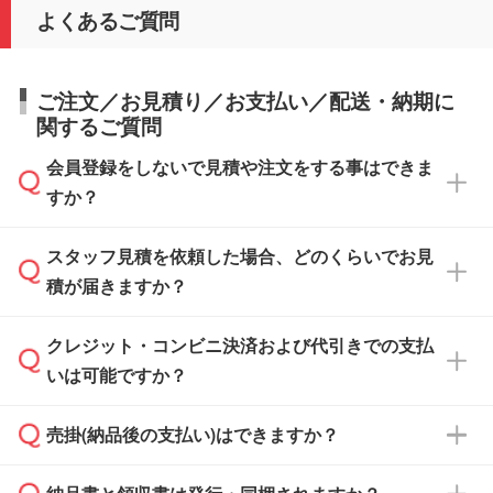
よくあるご質問
ご注文／お見積り／お支払い／配送・納期に
関するご質問
会員登録をしないで見積や注文をする事はできま
すか？
スタッフ見積を依頼した場合、どのくらいでお見
可能です。見積・注文フォームにて『ゲストの
積が届きますか？
まま進む』ボタンからお進みのうえ、ご依頼く
ださい。
クレジット・コンビニ決済および代引きでの支払
通常、翌営業日までにお送りしております。混
いは可能ですか？
雑状況によっては、お時間をいただくこともご
ざいます。予めご了承ください。土日祝日にご
売掛(納品後の支払い)はできますか？
依頼いただいた場合は、翌営業日以降のご連絡
銀行振込のみのご対応となります。
となります。