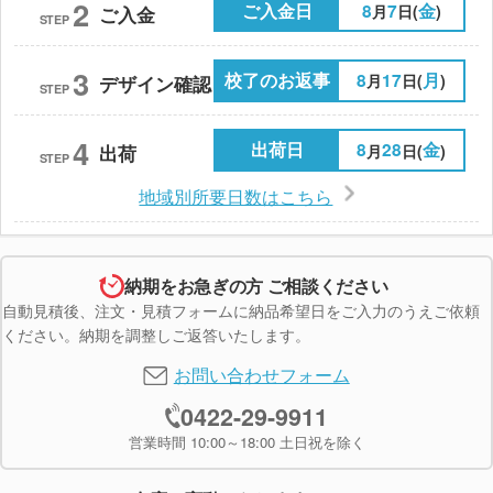
2
ご入金日
8
7
金
月
日(
)
ご入金
STEP
3
校了のお返事
8
17
月
月
日(
)
デザイン確認
STEP
4
出荷日
8
28
金
月
日(
)
出荷
STEP
地域別所要日数はこちら
納期をお急ぎの方 ご相談ください
自動見積後、注文・見積フォームに納品希望日をご入力のうえご依頼
ください。納期を調整しご返答いたします。
お問い合わせフォーム
0422-29-9911
営業時間 10:00～18:00 土日祝を除く