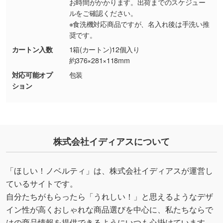
お時間がかかります。出荷までのスケジュー
印刷したいデータが印刷範囲よりも小さい場
ルをご確認ください。
合、シンプルな色・柄の背景であれば拡張が可
※食洗機対応商品ですが、名入れ後は手洗い推
能です。→
詳しく見る
奨です。
カートン入数
1箱(カートン)12個入り
・デザインにQRコードを入れたい／QRコード
約376×281×118mm
を生成してほしい
対応可能オプ
包装
URLをご指定いただければ、QRコードを生成
ション
いたします。配置のご相談にも応じています。
→
詳しく見る
株式会社イディアスについて
「ほしい！ノベルティ」は、株式会社イディアスが運営し
ているサイトです。
自分たちがもらったら「うれしい！」と思えるようなデザ
イン性が高くおしゃれな商品選びを中心に、私たちならで
はの商品情報を提供できるようにいつも心掛けています。