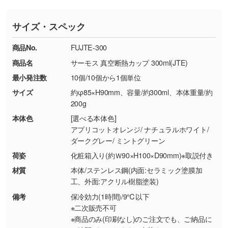
※印刷不良は原則として“再印刷”でご対応させ
網点という技法で濃淡を表現することができま
さい。
ていただいております。
す。濃淡の差が分かるデータに調整いたしま
サイズ・スペック
※詳しくは「
商品の良品基準について
」をご覧
す。→
詳しく見る
TEL：0422-29-9911 営業時間10:00～
ください。
18:00(土日祝日除く)
商品No.
FUJTE-300
・コーポレートカラーを使って印刷したい／印
お問い合わせフォームはこちら
商品名
サーモス 真空断熱カップ 300ml(JTE)
【返品・交換ができない場合】
刷色にこだわりがある
最小発注数
10個/10個から1個単位
・お客様の元で商品を加工された場合、または
DIC・PANTONEなどのカラーチップの指定や、
商品が破損した場合
現物支給による色指定も承っております。→
詳
サイズ
約φ85×H90mm、容量/約300ml、本体重量/約
・商品到着後7日以上経過している場合
しく見る
200g
・お客様のご都合による返品・交換依頼(商
本体色
[選べる本体色]
品・色・数量などの注文間違い等)
・背景がある画像からキャラクター部分だけを
アプリコットオレンジ/ ナチュラルホワイト/
ダークグレー/ ミントグリーン
使いたいです
シンプルな背景のデータや、使いたいキャラク
荷姿
化粧箱入り(約Ｗ90×H100×D90mm)※取説付き
ター部分の輪郭がはっきりしているデータは切
材質
本体/ステンレス鋼(内面:セラミック塗膜加
り抜き処理が可能です。→
詳しく見る
工、外面:アクリル樹脂塗装)
備考
保冷効力(1時間)/9℃以下
・持っているデータの背景が足りない／塗り足
※二次販売不可
しの作り方が分からない
※商品のみ(印刷なし)のご注文でも、ご納品に