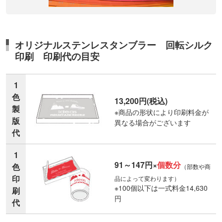
オリジナルステンレスタンブラー 回転シルク
印刷 印刷代の目安
1
色
13,200円(税込)
製
※商品の形状により印刷料金が
版
異なる場合がございます
代
1
91～147円×
個数分
色
（部数や商
印
品によって変わります）
※100個以下は一式料金14,630
刷
円
代