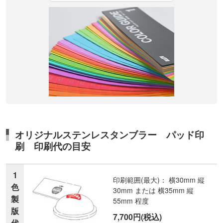
オリジナルステンレスタンブラー パッド印
刷 印刷代の目安
1
印刷範囲(最大)： 横30mm 縦
色
30mm または 横35mm 縦
製
55mm 程度
版
7,700円(税込)
代