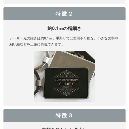
特徴２
約0.1㎜の精細さ
レーザー光の細さは約0.1㎜。手彫りでは実現不可能な、小さな文字や
細い線などを正確に再現できます。
特徴３