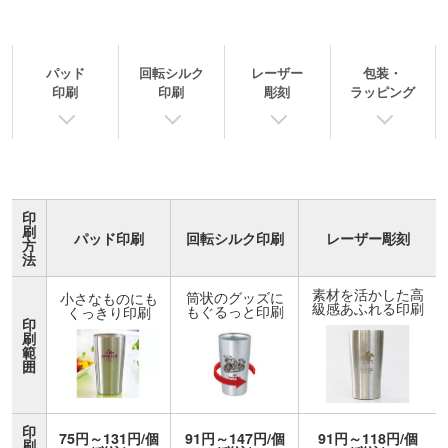
パッド
回転シルク
レーザー
包装・
印刷
印刷
彫刻
ラッピング
印
刷
パッド印刷
回転シルク印刷
レーザー彫刻
方
法
素材を活かした高
筒状のグッズに
小さなものにも
級感あふれる印刷
もぐるっと印刷
くっきり印刷
印
刷
範
囲
印
75円～131円/個
91円～147円/個
91円～118円/個
刷