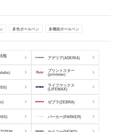
ットティッシュ
チン雑貨
ー
グッズ
ン
多色ボールペン
多機能ボールペン
クケース
れマスク(オリジナル印
・芳香剤・アロマ
タン
UV対策)
法瓶
アデリア(ADERIA)
ーツ
プリントスター
atto)
ルタオル
(printstar)
ライフマックス
SS)
(LIFEMAX)
i)
ゼブラ(ZEBRA)
SS)
パーカー(PARKER)
ロ・湯たんぽ
TIZEN)
セイコー(SEIKO)