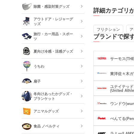
が折れにくい「アクティ
ーボード
食器
除菌・感染対策グッズ
ン」機構を搭載。
詳細カテゴリ
3.芯の予備が1本にな
美容・コスメ
ティッシュ・
する「ラスイチサイン」
アウトドア・レジャーグ
ッシュ
止。
短納期キッチ
ッズ
4.ペンを振ることで芯
名入れマスク
フリクション
ア
フレ機構」で、ノックを
刷)
コスメポーチ
旅行・カー用品・スポー
ブランドで探
に芯を繰り出せます。
収納グッズ
ツ
印刷部分の軸はホワイト
アウトドア 
校名の印刷色が映えて目
ハンド・除菌
夏向け冷感・涼感グッズ
マスク(既製品
動画提供 : パイロット公式
靴べら・バッ
サーモス(THE
トラベルグッ
ネル
レジャーバッ
うちわ
保冷剤・冷却
東洋佐々木ガ
う
扇子
ユナイテッド
オリジナルう
(United Athle
冬向けあったかグッズ・
ブランケット
ウンドウ(wun
既製品扇子（
アニマルグッズ
ぺんてる(Pent
オリジナルブ
食品 ノベルティ
ラミー(LAMY