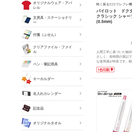
ルミタンブラ
デニムポーチ
オリジナルウェア・アパ
軽く振るだけフレフレ機
ランチトート
レル
パイロット ドク
陶器マグカッ
クラシック シャー
カップ
保冷・保温タ
文房具・ステーショナリ
コスメポーチ
(0.5mm)
ジュートバッ
ー
オリジナルTシ
リネンバッグ
長袖)
ステンレスマ
クリアボトル
付箋（ふせん）
クボトル
スクエアトー
メモ帳
オリジナルロ
クリアファイル・ファイ
ャツ
ル
人間工学に基づいた軸径
水筒・魔法瓶
さしく、長時間の筆記で
オリジナル付
ロープハンド
クリップ
な使用感が特長です。軽
ペン・筆記用具
出せる便利なフレフレ機
1色印刷
性も抜群。その高い機能
短納期タンブ
オリジナルク
評価され、グッドデザイ
キーホルダー
クリーナー
プルでかわいらしいリラ
は、持つだけで気分を和
フリクション
名入れは1色印刷が可能
短納期クリア
名入れカレンダー
てオリジナルスクールグ
カードケース
刷して入塾特典にいかが
レザーキーホ
ダー・名刺入
多機能ペン(
キーホルダー
記念品
プペン付など)
定規・メジャ
卓上カレンダ
反射板キーホ
オリジナルタオル
レクターキー
万年筆
記念品 タン
短納期文房具・