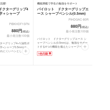
ットポーチ
活躍!
機能満載で学生の勉強をサポート
シェバッグ
ドクターグリップ4
パイロット ドクターグリップエ
スチックマグカップ・
ミボトル・マウンテン
m細字＋シャープ
ース シャープペンシル(0.5mm)
ブーマグカップ
ル（カラビナ付）
期ポーチ
PIHDGAC-80R
ゃれトートバッグ
ジナルドライTシャツ・
PIBKHDF1SFN
880円
イウェア(半袖・長袖)
(税込)
ボトル・ポケットボト
880円
最小発注数100個
(税込)
エステルトートバッグ
最小発注数100個
ネット
ジナルユニフォーム
パイロット ドクターグリップエース シ
ルホルダー・ペットボ
ャープペンシル(0.5mm)は、勉強をサポー
ターグリップ4+1(油性ボ
トする4つの機能を備えたシャープペンシ
ホルダー
字+シャープ0.5mm)は、
期付箋（ふせん）
ル。
トフレーム
ら疲れにくいペンとして定
1色印刷
無理なく握れて疲れにくい「ドクターグリ
ップの多機能ペン。セミ
ュメントファイル・そ
ップ」。強い筆圧でもペン先がモグって芯
話の重要度を黒・赤・
が折れにくい「アクティブサスペンショ
ファイル
ボールペンで色分けして
立て・トレイ
ン」。予備の芯が残り1本になると窓でお
がぐっと分かりやすくな
知らせ「ラスイチサイン」。振るだけで芯
ペンは後で消しゴムで消
ペン(単色)
が出る「フレフレ機構」。この4つの機能
と、考えたことをためら
で学生の長時間の勉強を、快適にサポート
めますね。
クカバー・ルーペ・し
してくれます!
シルバーの定番色から女
キーホルダー・ウッド
1色印刷が可能なので、予備校・塾名を入
ールドまで全9色。メタ
ホルダー
ープペン
れて入会特典に。学校名を入れてスクール
ディはお値段以上に高見
グッズとしておすすめです。
用箱入りで1色印刷がで
・レターカッター・ホ
カレンダー
を入れて卒業記念品にぴ
キス他
動画提供 : パイロット公式 YouTubeチャン
カー・蛍光ペン
ネル
品 ボトル・水筒