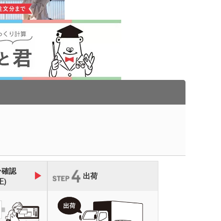
ン確認
出荷
正)