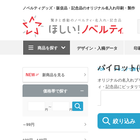
ノベルティグッズ・販促品・記念品のオリジナル名入れ印刷・製作
商品を探す
デザイン・入稿データ
印
パイロット(
TOP
ブランドで探す
新商品を見る
オリジナルの名入れプリ
ィ・記念品にピッタリ
価格帯で探す
～
円
円
絞り込み
～99円
100円～149円