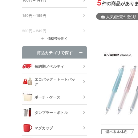
5
件の商品があり
150円～199円
人気
(販売件数)
順
200円～249円
価格帯を開く
商品カテゴリで探す
短納期ノベルティ
エコバッグ・トートバッ
グ
ポーチ・ケース
エコバッグ・
ッグ
タンブラー・ボトル
キャンバスポ
巾着・リュッ
マグカップ
ック
ステンレスタ