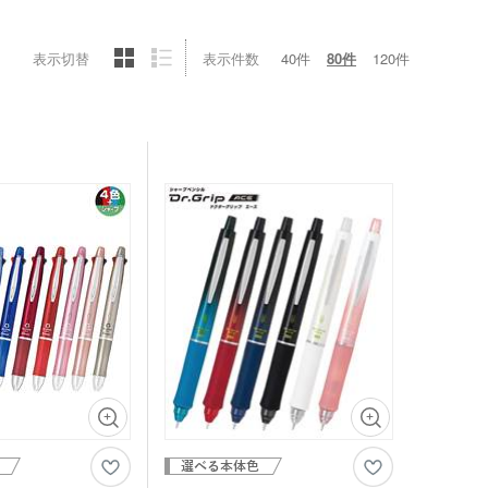
表示切替
表示件数
40件
80件
120件
ンバストートバッグ
～)
ア・ビニールポーチ
バッグ・レジかごバッ
スチックタンブラー