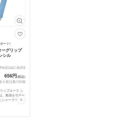
鉛筆・鉛筆
ペンセット・文具セット
消し
オリ
ェイスタオル
オリジナルハンカチタオル
オル
ス
記念品 バッグ
記念
ペン
ンドタオル
オリジナルマフラータオル
オリ
ーショナリ
記念品 ボールペン・筆記
記念
具
電波時計
ポート!
ターグリップ
スタオル
名入れタオル・粗品タオル
ノベ
立て・フォト
記念品 モバイルバッテリ
記念
テリー・充電
ンシル
ー・充電器
タッチペン
タブ
PIHDGAC-80R3
ナルタオル
ケース・ネー
記念品 キーホルダー
記念
マウスパッド
PC
スマ
656円
ルスタンド
イヤホン・スピーカー
(税込)
ロフ
最小発注数100個
ライト・LEDライト・懐中
非常持出袋
ラジ
電灯
日傘
リップエース シ
マホケース
スマホリング
スマ
m)は、勉強をサポー
たシャープペンシ
傘カバー・雨具
レクター
防犯ブザー・ホイッスル
アル
・タブレット
グリップ部にはフィ
ラン
バーを採用。長時
ー・スプーン
オリジナル コースター
箱・
疲れを軽減しま
ム・ピクチャ
で、筆圧を吸収し芯