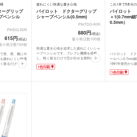
ー
デザインタンブラー）
本革・レザー調ポーチ
フラ
構
疲れにくい快適な書き心地
これ1本で5本分の
バッグ
サコッシュ
マル
ターグリップ
パイロット ドクターグリップ
パイロット 
プ・磁器マグ
プラ
ガラスマグカップ
ステンレスボトル・マグボ
アル
プペンシル
シャープペンシル(0.5mm)
＋1(0.7m
バン
ンブラー
スマホショルダー・スマホ
トル
ボト
短納
0.5mm）
グ・コットン
ポーチ
PIHTDG-90R
デニムバッグ
おし
ャツ(半袖・
オリジナルポロシャツ(半
オリ
PIHDG-50R
880円
袖・長袖)
ドラ
グカップ
湯のみ
(税込)
・プラスチッ
スープジャー・フードポッ
ミニ
615円
最小発注数100個
(税込)
ト
ル
オーガニックコットンバッ
ト
ポリ
最小発注数100個
ノート・手帳
マグ
ンT・長袖Tシ
グ
オリジナルキッズウェア
オリ
快適な書き心地を追求した疲れにくいシャ
オリジナルグラス・ビアグ
ボト
ープペンシルです。フレフレ機構を搭載
で首、肩、腕にや
パイロット ドク
し、軽く振るだけで芯が出せる便利な機能
ラス
トル
も疲れにくい快適
ールペン0.7mm細
箋
ノベルティ付箋
短納
短納期エコバッグ・トート
バインダー・クリップボー
ルバッグ
を採用。さらに、ノック音を抑えた静音設
フォ
く振るだけで芯が
1991年発売か
バッグ・巾着
ド
1色印刷
計で、周囲を気にせず使用できます。本体
構を搭載し、実用
番のドクターグリ
1色印刷
名入れクリアファイル（箔
ドキ
をねじるとフレフレロック機能のオンオフ
性とデザイン性が
ナーや会議の時に
ラー・ボトル
リアファイル
が切り替えができ、意図しない芯出しを防
押し・シルク）
の他
ン賞を受賞。シン
青・緑の4色油性
ペンケース・筆箱
ペン
止。手に馴染む握りやすいグリップは、長
クシングカラー
書き込めば、内容
時間の筆記作業でも負担を軽減します。デ
らげますね。
ります。シャープ
ジェットストリーム
ボール
ザイン性の高さから、グッドデザイン賞を
。学校名を印刷し
せるので聞いたこ
ファイル
受賞。実用性と美しさを兼ね備え、仕事や
ッズや、塾名を印
うことなく書き込
・カードホル
ブッ
ケース・マルチケース
学習を支える頼もしいパートナーです。
ですか。
本体はブラック・
ルダー・革製
メタルキーホルダー・金属
木製
れ
おり
タッチ・シャー
名入れは1色印刷が可能。企業名や学校名
性向けのピンクゴ
製キーホルダー
キー
多色ペン
シャ
を印刷してオリジナルのドクターグリップ
リックカラーのボ
シャーペンが簡単に制作できます。
えする上品さ。専
印鑑・印鑑ケース・スタン
電卓
ー
ー
壁掛けカレンダー
万年
ルダー・リフ
きるので、学校名
プ
ッチ
ったりです。
ホルダー
サインペン・筆ペン
マー
ブラー
記念品 マグカップ
記念
ステーショナ