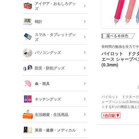
アイデア・おもしろグッ
リー
ズ
クレヨン・色
オリジナルフ
記念品 グラ
時計
短納期ボール
オリジナルハ
スマホ・タブレットグッ
記念品 ステ
ズ
ー・文房具
時計
長時間の勉強を全力でサ
パソコングッズ
パイロット ドク
オリジナルバ
記念品 写真
モバイルバッ
エース シャープペ
フレーム
器
(0.3mm)
防災・防犯グッズ
短納期オリジ
記念品 印鑑
USBグッズ
ムペン・朱肉
スマホモバイ
傘・雨具
防災セット・
記念品 傘・
パイロット ドクターグ
キッチングッズ
モバイル ス
ャープペンシル(0.3m
トする4つの機能を備え
傘
反射板・リフ
ル。
生活雑貨・生活用品
1色印刷
短納期スマホ
1.握りやすい太軸に、
ット感のあるシリコンラ
グッズ
箸・カトラリ
間筆記でも首・腕・肩の
美容・健康・メディカル
す。
フォトフレー
2.ペン先がモグること