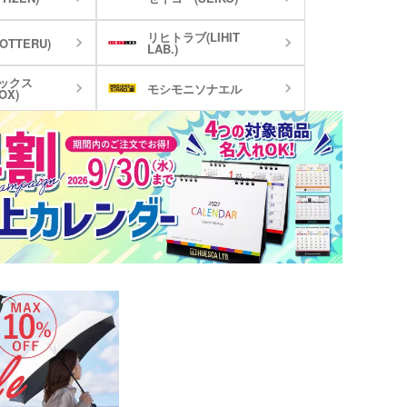
リヒトラブ(LIHIT
TTERU)
LAB.)
ックス
モシモニソナエル
OX)