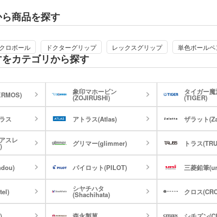
ライト・ランタン
ウェ
ブサスペンショ
キッチン 消耗品
キッ
から商品を探す
ると、窓にお知らせ
健康グッズ
ミラ
ボックスティ
で補充忘れを防
掃除・洗濯グッズ
バス
ングッズ
を送り出せる「フレ
(オリジナル印
クロボール
ドクターグリップ
レックスグリップ
単色ボールペ
マスク(既製品)
マス
名入
押さなくてもすぐ
マスクケース
すをカテゴリから探す
刷)
ドライバー・工具
消臭
なので、ロゴや学
レジャーシート・折りたた
食器・調理器具
ラン
立ちますよ。
みチェア
関連グッズ
メディカル・エチケットグ
)
日傘(
ッズ
 YouTubeチャン
グハンガー他
象印マホービン
タイガー魔
RMOS)
ズ
カー用品
スポ
(ZOJIRUSHI)
(TIGER)
グ
マルチツール・双眼鏡他
パック・氷の
ハンディファン・ハンディ
ラス
アトラス(Atlas)
ザラット(Zal
クー
扇風機
アスレ
グリマー(glimmer)
トラス(TRU
ちわ
ノベルティうちわ
)
dou)
パイロット(PILOT)
三菱鉛筆(un
名入れ扇子）
シヤチハタ
el)
クロス(CRO
ランケット
ノベルティブランケット
カイ
(Shachihata)
)
森永製菓
シチズン(CI