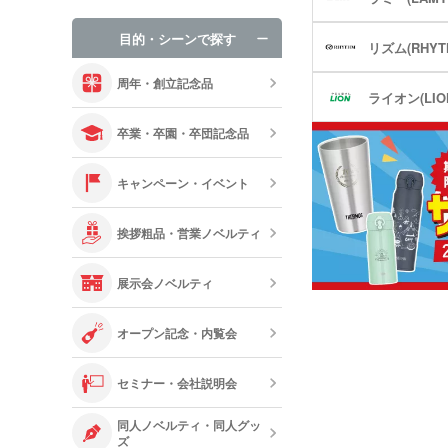
手袋・ネック
目的・シーンで探す
リズム(RHYT
オリジナルお
周年・創立記念品
ライオン(LIO
卒業・卒園・卒団記念品
キャンペーン・イベント
挨拶粗品・営業ノベルティ
展示会ノベルティ
オープン記念・内覧会
セミナー・会社説明会
同人ノベルティ・同人グッ
ズ