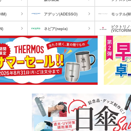
ウォーマー他
食料品・調味料（グルメギ
HM)
アデッソ(ADESSO)
モッテル(MO
菓子
フト・既製品）
ビクトリノ
N)
ネピア(nepia)
(VICTORIN