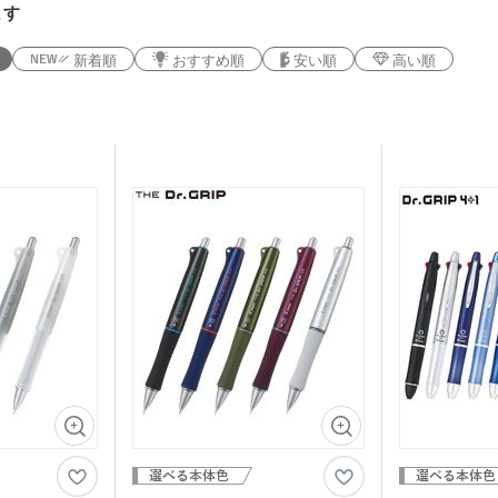
ます
新着順
おすすめ順
安い順
高い順
折りたたみバ
コットントートバッグ(～
キャ
7oz)
(8oz
ーチ
ポリエステルポーチ
クリ
ク・ナップサ
保冷
不織布トートバッグ
グ
ンブラー・ア
台紙タンブラー（カスタム
プラ