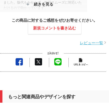
ました。版代もかからず、毎回スムーズに対応いた
続きを見る
だけるので助かっています。
スタッフコメント
この商品に対するご感想をぜひお寄せください。
この度はレビュー投稿をいただき、また、いつもご
新規コメントを書き込む
利用いただき誠にありがとうございます。
毎回同じ担当の者が対応させていただいております
レビュー一覧
ので、安心感に繋がっているとのことで大変嬉しく
思います。
今後ともご利用の程、何卒よろしくお願いいたしま
す。
もっと関連商品やデザインを探す