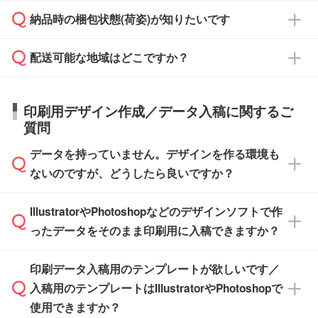
見積もり・ご注文時にその旨をお知らせくださ
ご希望の際は担当スタッフまでお気軽にご相談
ご入金確認後、1～2営業日で出荷いたしま
納品時の梱包状態(荷姿)が知りたいです
い。
ご入金確認後に在庫を確保し、注文確定のご連
ください。
す。
在庫状況や印刷スケジュールを確認のうえ、対
絡を致します。ご入金いただくまで在庫の確保
応が可能かご案内いたします。
配送可能な地域はどこですか？
はできかねますので予めご了承ください。
商品によって異なります。各ページにある商品
納期は商品や数量、印刷方法、ご納品場所、在
また、お急ぎで印刷をご希望の場合は、最短5
詳細の荷姿欄をご確認ください。
庫の有無によって異なります。正確な日程はス
営業日で出荷可能な商品もご用意しておりま
【箱入り】 商品がひとつずつ箱に入っていま
日本全国へお届けが可能です。なお、海外への
タッフまでお問い合わせください。
印刷用デザイン作成／データ入稿に関するご
す。>>
対象商品はこちら
す。(白箱、化粧箱、ブリスターパックなど)
直接納品は行っておりませんので予めご了承く
質問
※最短出荷日は商品によって異なります。各商
【袋入り】 商品がひとつずつ袋に入っていま
ださい。
また、商品ページ内の「出荷までのスケジュー
品ページにてご確認ください
す。(透明袋、デザイン袋など)
データを持っていません。デザインを作る環境も
ル」に注文予定日をご入力いただくと、おおよ
【個包装なし】 個包装がされていない状態で
ないのですが、どうしたら良いですか？
その締切日や出荷目安をご確認いただけます。
納品します。
商品在庫や印刷ラインを確保するためにも、商
※化粧箱から白箱への入れ替えや、オリジナル
IllustratorやPhotoshopなどのデザインソフトで作
品が決まりましたらお早めのご発注をお願いい
無料の「
デザインシミュレーター
」を使えば、
箱の作成は原則承っておりません。
たします。
ったデータをそのまま印刷用に入稿できますか？
PCやスマホから簡単にデザインを作成できま
す。スタンプやテンプレートも豊富なので、デ
※土日祝日を除く営業日換算です。
印刷データ入稿用のテンプレートが欲しいです／
ザインソフトがなくても安心です。
IllustratorやPhotoshop、CLIP STUDIOなどのデ
※沖縄・離島は追加日数がかかります。
入稿用のテンプレートはIllustratorやPhotoshopで
ザインソフトでこだわりのデザインを作成した
また、「
データ作成サービス
」もご利用いただ
使用できますか？
い方は、
完全データ入稿
がおすすめです。