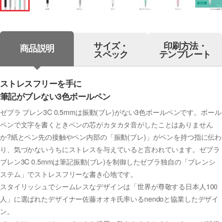
サイズ・
印刷方法・
商品説明
スペック
テンプレート
ストレスフリーを手に
筆記がブレない3色ボールペン
ゼブラ ブレン3C 0.5mmは振動(ブレ)がない3色ボールペンです。ボール
ペンで文字を書くときペンの芯がカタカタ音がしたことはありません
か?紙とペン先の接触やペン内部の「振動(ブレ)」がペンを持つ指に伝わ
り、気づかないうちにストレスを与えていると言われています。ゼブラ
ブレン3C 0.5mmは筆記振動(ブレ)を制御したゼブラ独自の「ブレンシ
ステム」でストレスフリーな書き心地です。
スタイリッシュでシームレスなデザインは「世界が尊敬する日本人100
人」に選ばれたデザイナー佐藤オオキ氏率いるnendoと協業したデザイ
ン。