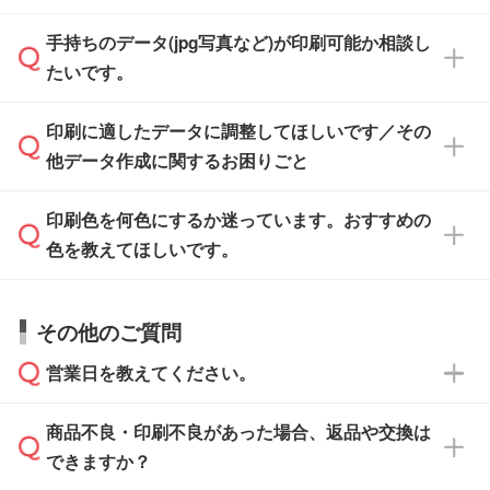
けます。ご希望の文言・書体・印刷色をお知ら
「.ai」形式または「.psd」形式で保存し、お見
せいただければ、弊社にて無料でデザインデー
積・ご注文フォームにアップロードしてご入稿
手持ちのデータ(jpg写真など)が印刷可能か相談し
一部商品は入稿用テンプレートのご用意があり
タを1点作成いたします。
ください。
たいです。
ます。各商品ページの『印刷方法・テンプレー
ト』からダウンロードをお願いいたします。
ご入稿後は経験豊富なスタッフがデータに不備
印刷に適したデータに調整してほしいです／その
入稿用のテンプレートはPDF形式ですが、
印刷に適したデータ・解像度かどうか、担当ス
がないかチェックし、お客様と確認してから印
IllustratorやPhotoshopで開いてご利用いただけ
他データ作成に関するお困りごと
タッフが事前に確認いたします。
刷に進みますので、ご安心ください。
ます。詳しい手順は「
入稿テンプレートの使い
データはお見積・ご注文・
お問い合わせフォー
方
」をご確認ください。
印刷色を何色にするか迷っています。おすすめの
ム
へ添付いただくか、担当スタッフ宛にメール
データ作成でお困りの際には、担当スタッフが
でお送りください。
色を教えてほしいです。
サポートいたしますのでお気軽にご相談くださ
仕上がりに影響しそうな点もチェックいたしま
い。
すので、データのご相談だけでもお気軽にお問
お問い合わせフォーム
や、見積/注文フォーム
お見積・ご注文・
お問い合わせフォーム
からご
その他のご質問
い合わせください。
から添付してお送りください。
相談いただきますと、担当スタッフがお客様の
ご希望や商品の本体色を確認し、印刷色をご提
営業日を教えてください。
なお、印刷用データの作り方に関する詳細は、
・解像度の低いデータをトレース/調整してほ
案させていただきます。
「
完全データ入稿
」をご参照ください。
しい
本体色がブラック、ネイビーなど濃色の場合は
商品不良・印刷不良があった場合、返品や交換は
営業日は平日の10:00～18:00で、土日祝日はお
解像度の低い画像や、手書きのイラスト、写真
白色か淡い色の印刷色をおすすめしておりま
できますか？
休みとなります。注文・見積・お問い合わせ
などを、印刷に適したベクターデータに変換し
す。