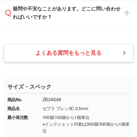
は、土日祝日でもお送りいただければ、出社後
ます。→
詳しく見る
本体色がナチュラルなど淡色の場合、印刷をく
疑問や不安なことがあります。どこに問い合わせ
速やかに対応いたします。
お手数をお掛けいたしますが、至急担当スタッ
っきりと目立たせたいときは濃い印刷色が、柔
ればいいですか？
フまでご連絡ください。商品の状況を確認し、
・フルカラーデータを1色に変換してほしい
らかい雰囲気にしたいときは淡い印刷色が映え
改めてご案内いたします。
シルク印刷、レーザー彫刻など印刷方法にあわ
ます。
せて、フルカラーのデータを1色になおしま
お問い合わせフォームをご利用ください。1営
【返品・交換の対象】
す。→
詳しく見る
業日以内に担当スタッフよりメールにてご連絡
また、お選びいただいた印刷色が本体色に合わ
・お届け時に商品が損傷・故障している場合
いたします。
ない場合や仕上がりに影響しそうな場合は、ス
よくある質問をもっと見る
・ご注文と異なる商品が届いた場合
・1色印刷でグラデーションや濃淡を表現した
お急ぎの場合はお電話でのご質問も受け付けて
タッフから別の色をご案内することもございま
・印刷不良があった場合
い
おります。下記電話番号までお問い合わせくだ
す。
※印刷不良は原則として“再印刷”でご対応させ
網点という技法で濃淡を表現することができま
さい。
ていただいております。
す。濃淡の差が分かるデータに調整いたしま
サイズ・スペック
※詳しくは「
商品の良品基準について
」をご覧
す。→
詳しく見る
TEL：0422-29-9911 営業時間10:00～
ください。
18:00(土日祝日除く)
商品No.
ZB3AS88
・コーポレートカラーを使って印刷したい／印
お問い合わせフォームはこちら
商品名
ゼブラ ブレン3C 0.5mm
【返品・交換ができない場合】
刷色にこだわりがある
最小発注数
100個/100個から1個単位
・お客様の元で商品を加工された場合、または
DIC・PANTONEなどのカラーチップの指定や、
※インクジェット印刷は300個/300個から1個単
商品が破損した場合
現物支給による色指定も承っております。→
詳
位
・商品到着後7日以上経過している場合
しく見る