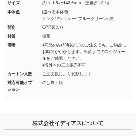
サイズ
約φ11.8×H143.6mm 重量/約12.1g
・お客様のご都合による返品・交換依頼(商
品・色・数量などの注文間違い等)
・背景がある画像からキャラクター部分だけを
本体色
[選べる本体色]
ピンク/ 白/ グレー/ ブルーグリーン/ 黒
使いたいです
シンプルな背景のデータや、使いたいキャラク
荷姿
OPP袋入り
ター部分の輪郭がはっきりしているデータは切
材質
樹脂
り抜き処理が可能です。→
詳しく見る
備考
※商品のみ(印刷なし)のご注文でも、ご納品に
お時間がかかります。出荷までのスケジュー
・持っているデータの背景が足りない／塗り足
ルをご確認ください。
しの作り方が分からない
※海外への二次販売不可
印刷したいデータが印刷範囲よりも小さい場
カートン入数
ご注文数により変動します
合、シンプルな色・柄の背景であれば拡張が可
対応可能オプ
のし袋・箱
能です。→
詳しく見る
ション
・デザインにQRコードを入れたい／QRコード
を生成してほしい
URLをご指定いただければ、QRコードを生成
株式会社イディアスについて
いたします。配置のご相談にも応じています。
→
詳しく見る