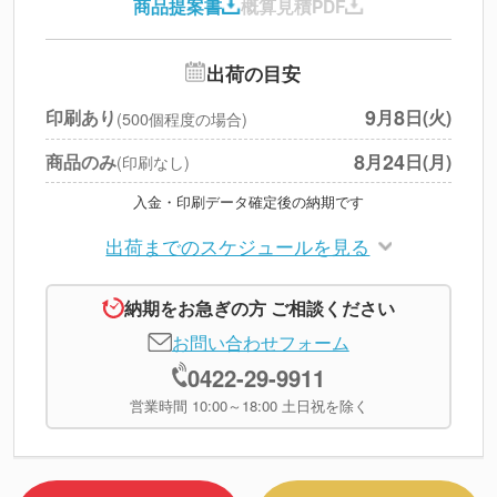
商品提案書
概算見積PDF
送料
--
※
北海道・沖縄・離島 別途
追加オプション
--
出荷の目安
円
税別合計
9
8
印刷あり
月
日(火)
(500個程度の場合)
※
上記小計は税別です
8
24
商品のみ
月
日(月)
(印刷なし)
入金・印刷データ確定後の納期です
出荷までのスケジュールを見る
納期をお急ぎの方 ご相談ください
お問い合わせフォーム
0422-29-9911
営業時間 10:00～18:00 土日祝を除く