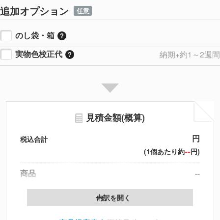
追加オプション
任意
のし袋・箱
実物色校正代
納期+約1～2週間
見積金額(概算)
円
税込合計
--
(1個あたり約
円)
商品
--
製版代
--
内訳を開く
印刷代
--