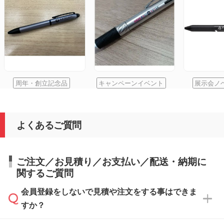
周年・創立記念品
キャンペーンイベント
展示会ノ
よくあるご質問
ご注文／お見積り／お支払い／配送・納期に
関するご質問
会員登録をしないで見積や注文をする事はできま
すか？