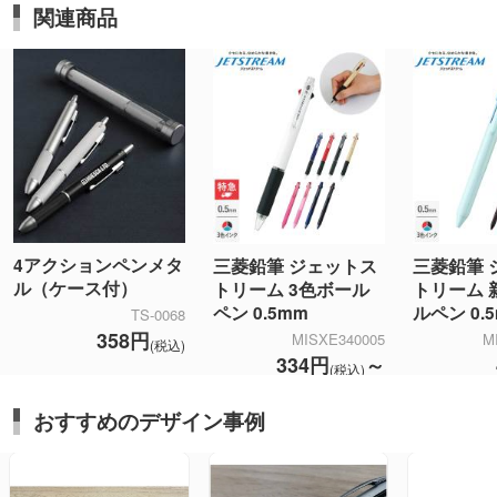
関連商品
4アクションペンメタ
三菱鉛筆 ジェットス
三菱鉛筆 
ル（ケース付）
トリーム 3色ボール
トリーム 
ペン 0.5mm
ルペン 0.
TS-0068
358円
MISXE340005
M
(税込)
334円
～
(税込)
おすすめのデザイン事例