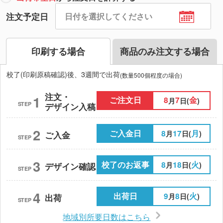
注文予定日
印刷する場合
商品のみ注文する場合
校了(印刷原稿確認)後、3週間で出荷
(数量500個程度の場合)
注文・
1
ご注文日
8
7
金
月
日(
)
STEP
デザイン入稿
2
ご入金日
8
17
月
月
日(
)
ご入金
STEP
3
校了のお返事
8
18
火
月
日(
)
デザイン確認
STEP
4
出荷日
9
8
火
月
日(
)
出荷
STEP
地域別所要日数はこちら