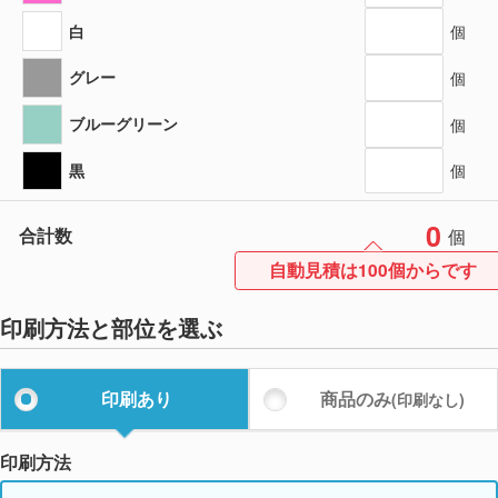
白
個
グレー
個
ブルーグリーン
個
黒
個
0
合計数
個
自動見積は100個からです
印刷方法と部位を選ぶ
印刷あり
商品のみ
(印刷なし)
印刷方法