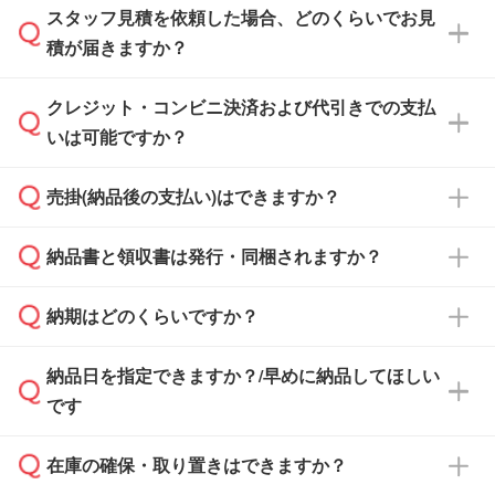
スタッフ見積を依頼した場合、どのくらいでお見
可能です。見積・注文フォームにて『ゲストの
積が届きますか？
まま進む』ボタンからお進みのうえ、ご依頼く
ださい。
クレジット・コンビニ決済および代引きでの支払
通常、翌営業日までにお送りしております。混
いは可能ですか？
雑状況によっては、お時間をいただくこともご
ざいます。予めご了承ください。土日祝日にご
売掛(納品後の支払い)はできますか？
依頼いただいた場合は、翌営業日以降のご連絡
銀行振込のみのご対応となります。
となります。
納品書と領収書は発行・同梱されますか？
基本的には先入金をお願いしておりますが、自
治体・行政機関・学校・病院・上場企業様 な
納期はどのくらいですか？
どの場合は、月末締め翌月末払いに対応可能で
納品書・領収書は ご依頼をいただいた場合の
す。
み発行しております。商品への同梱はしておら
納品日を指定できますか？/早めに納品してほしい
ず、通常はPDFデータをメール添付でお送りし
・印刷する場合(500個程度)
また、卒業・卒園記念品で対策委員会や個人様
です
ます。
ご入金、イメージ画像の校了から約2週間～2
からご注文いただく場合でも、お支払い元が学
原本の郵送をご希望の場合は、担当スタッフま
週間半でご納品いたします。
校や幼稚園・保育園であれば、同様の条件でご
たは注文フォームの『ご注文に関する備考欄』
在庫の確保・取り置きはできますか？
ご希望の納期がある場合は、お問い合わせ・お
対応できる場合がございます。
よりお知らせください。
・商品のみ注文する場合(サンプル購入を含む)